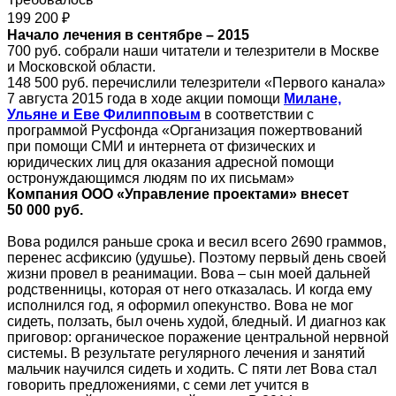
199 200 ₽
Начало лечения в сентябре – 2015
700 руб. собрали наши читатели и телезрители в Москве
и Московской области.
148 500 руб. перечислили телезрители «Первого канала»
7 августа 2015 года в ходе акции помощи
Милане,
Ульяне и Еве Филипповым
в соответствии с
программой Русфонда «Организация пожертвований
при помощи СМИ и интернета от физических и
юридических лиц для оказания адресной помощи
остронуждающимся людям по их письмам»
Компания ООО «Управление проектами»
внесет
50 000 руб.
Вова родился раньше срока и весил всего 2690 граммов,
перенес асфиксию (удушье). Поэтому первый день своей
жизни провел в реанимации. Вова – сын моей дальней
родственницы, которая от него отказалась. И когда ему
исполнился год, я оформил опекунство. Вова не мог
сидеть, ползать, был очень худой, бледный. И диагноз как
приговор: органическое поражение центральной нервной
системы. В результате регулярного лечения и занятий
мальчик научился сидеть и ходить. С пяти лет Вова стал
говорить предложениями, с семи лет учится в