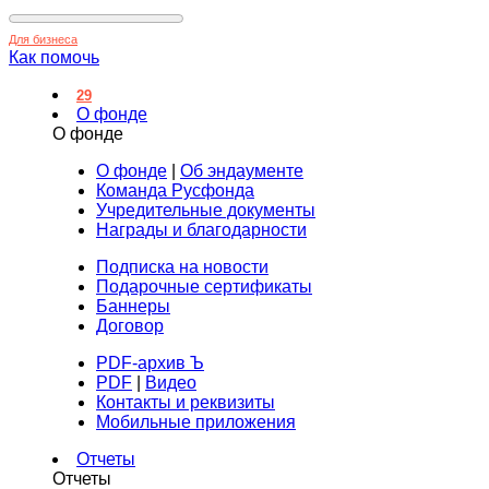
Для бизнеса
Как помочь
29
О фонде
О фонде
О фонде
|
Об эндаументе
Команда Русфонда
Учредительные документы
Награды и благодарности
Подписка на новости
Подарочные сертификаты
Баннеры
Договор
PDF-архив Ъ
PDF
|
Видео
Контакты и реквизиты
Мобильные приложения
Отчеты
Отчеты