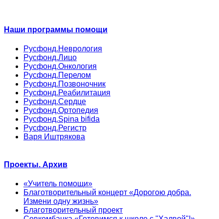
Наши программы помощи
Русфонд.Неврология
Русфонд.Лицо
Русфонд.Онкология
Русфонд.Перелом
Русфонд.Позвоночник
Русфонд.Реабилитация
Русфонд.Сердце
Русфонд.Ортопедия
Русфонд.Spina bifida
Русфонд.Регистр
Варя Иштрякова
Проекты. Архив
«Учитель помощи»
Благотворительный концерт «Дорогою добра.
Измени одну жизнь»
Благотворительный проект
Совкомбанка «Готовимся к школе с "Халвой"!»