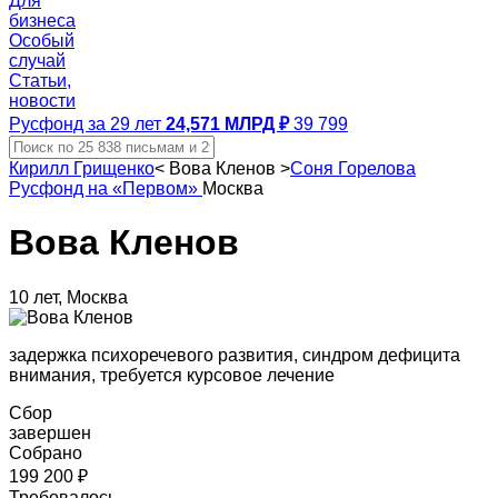
Для
бизнеса
Особый
случай
Статьи,
новости
Русфонд за 29 лет
24,571 МЛРД ₽
39 799
Кирилл Грищенко
<
Вова Кленов
>
Соня Горелова
Русфонд на «Первом»
Москва
Вова Кленов
10 лет, Москва
задержка психоречевого развития, синдром дефицита
внимания, требуется курсовое лечение
Сбор
завершен
Собрано
199 200 ₽
Требовалось