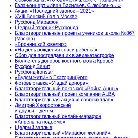
Гала-концерт «Иван Васильев. С любовью…»
Акция «Последний звонок – 2021»
XVIII Венский бал в Москве
Русфонд.Марафон
Щедрый вторник Русфонда
Благотворительные проекты учеников школы №867
(Москва)
«Бронницкий ювелир»
«На день рождения спаси ребенка»
Сбор для пострадавших в авиакатастрофе
Бюллетень доноров костного мозга Кровь5
Русфонд.Зенит
Русфонд.Ironstar
«Будем жить!» в Екатеринбурге
Фотовыставка «Угадай донора»
Благотворительный показ к/ф «Война Анны»
Благотворительный проект компании ALBA
Благотворительная акция «Главпсихплав»
Дмитрий Хворостовский
и друзья – детям
Благотворительный онлайн‑марафон
«Апрель на подъеме»
Щедрый заплыв
Благотворительный «Марафон желаний»