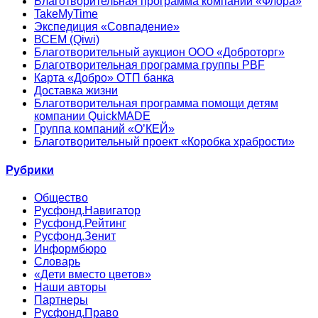
Благотворительная программа компании «Флора»
TakeMyTime
Экспедиция «Совпадение»
ВСЕМ (Qiwi)
Благотворительный аукцион ООО «Доброторг»
Благотворительная программа группы PBF
Карта «Добро» ОТП банка
Доставка жизни
Благотворительная программа помощи детям
компании QuickMADE
Группа компаний «О’КЕЙ»
Благотворительный проект «Коробка храбрости»
Рубрики
Общество
Русфонд.Навигатор
Русфонд.Рейтинг
Русфонд.Зенит
Информбюро
Словарь
«Дети вместо цветов»
Наши авторы
Партнеры
Русфонд.Право