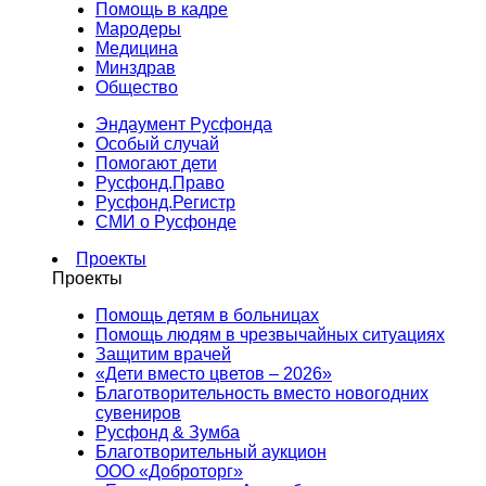
Помощь в кадре
Мародеры
Медицина
Минздрав
Общество
Эндаумент Русфонда
Особый случай
Помогают дети
Русфонд.Право
Русфонд.Регистр
СМИ о Русфонде
Проекты
Проекты
Помощь детям в больницах
Помощь людям в чрезвычайных ситуациях
Защитим врачей
«Дети вместо цветов – 2026»
Благотворительность вместо новогодних
сувениров
Русфонд & Зумба
Благотворительный аукцион
ООО «Доброторг»