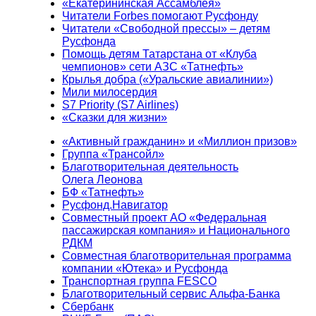
«Екатерининская Ассамблея»
Читатели Forbes помогают Русфонду
Читатели «Свободной прессы» – детям
Русфонда
Помощь детям Татарстана от «Клуба
чемпионов» сети АЗС «Татнефть»
Крылья добра («Уральские авиалинии»)
Мили милосердия
S7 Priority (S7 Airlines)
«Сказки для жизни»
«Активный гражданин» и «Миллион призов»
Группа «Трансойл»
Благотворительная деятельность
Олега Леонова
БФ «Татнефть»
Русфонд.Навигатор
Совместный проект АО «Федеральная
пассажирская компания» и Национального
РДКМ
Совместная благотворительная программа
компании «Ютека» и Русфонда
Транспортная группа FESCO
Благотворительный сервис Альфа-Банка
Сбербанк