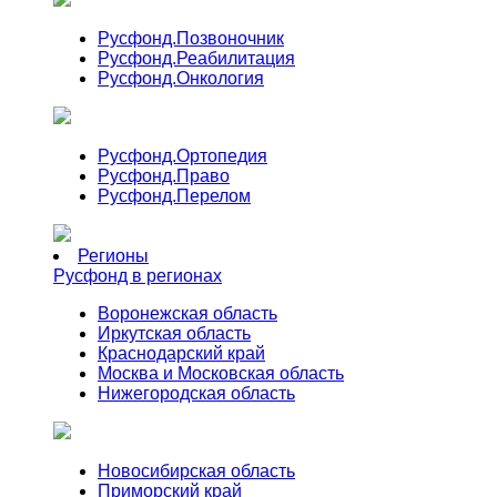
Русфонд.
Позвоночник
Русфонд.
Реабилитация
Русфонд.
Онкология
Русфонд.
Ортопедия
Русфонд.
Право
Русфонд.
Перелом
Регионы
Русфонд в регионах
Воронежская область
Иркутская область
Краснодарский край
Москва и Московская область
Нижегородская область
Новосибирская область
Приморский край