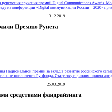
а церемония вручения премий Digital Communications Awards. 
аду на конференции «Digital-коммуникации России – 2020» при
13.12.2019
чили Премию Рунета
ия Национальной премии за вклад в развитие российского сегме
льные приложения Русфонда. Статуэтку и диплом принял арт-
25.03.2019
ми средствами фандрайзинга