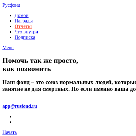
Русфонд
Домой
Награды
Отчеты
Что внутри
Подписка
Menu
Помочь так же просто,
как позвонить
Наш фонд – это союз нормальных людей, которые н
занятие не для смертных. Но если именно ваша доб
Есть проблемы? Пишите!
app@rusfond.ru
Начать