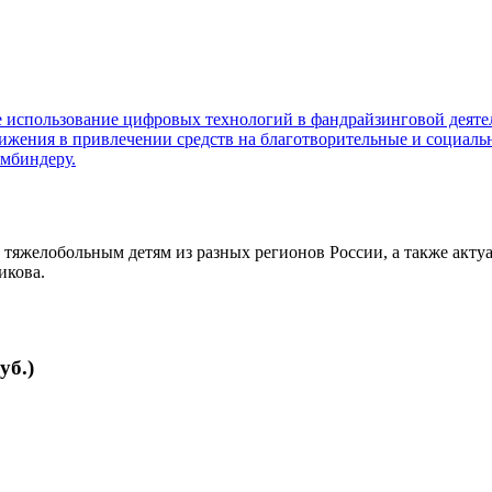
использование цифровых технологий в фандрайзинговой деятел
ижения в привлечении средств на благотворительные и социальн
мбиндеру.
 тяжелобольным детям из разных регионов России, а также акт
икова.
уб.)