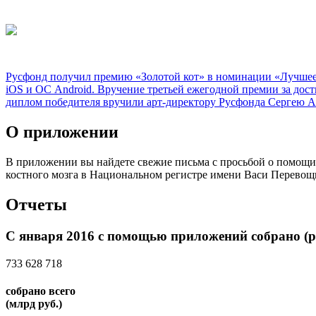
Русфонд получил премию «Золотой кот» в номинации «Лучшее 
iOS и ОС Android. Вручение третьей ежегодной премии за дост
диплом победителя вручили арт-директору Русфонда Сергею А
О приложении
В приложении вы найдете свежие письма с просьбой о помощи
костного мозга в Национальном регистре имени Васи Перевощ
Отчеты
C января 2016 с помощью приложений собрано (р
733 628 718
собрано всего
(млрд руб.)