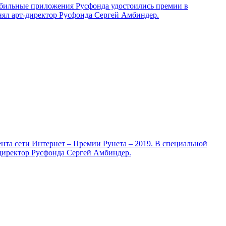
Мобильные приложения Русфонда удостоились премии в
нял арт‑директор Русфонда Сергей Амбиндер.
нта сети Интернет – Премии Рунета – 2019. В специальной
директор Русфонда Сергей Амбиндер.