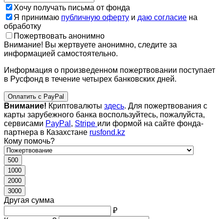
Хочу получать письма от фонда
Я принимаю
публичную оферту
и
даю согласие
на
обработку
Пожертвовать анонимно
Внимание! Вы жертвуете анонимно, следите за
информацией самостоятельно.
Информация о произведенном пожертвовании поступает
в Русфонд в течение четырех банковских дней.
Оплатить с PayPal
Внимание!
Криптовалюты
здесь
. Для пожертвования с
карты зарубежного банка воспользуйтесь, пожалуйста,
сервисами
PayPal
,
Stripe
или формой на сайте фонда-
партнера в Казахстане
rusfond.kz
Кому помочь?
500
1000
2000
3000
Другая сумма
₽