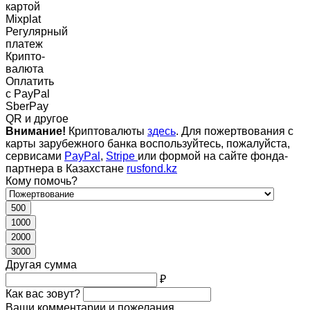
картой
Mixplat
Регулярный
платеж
Крипто-
валюта
Оплатить
c PayPal
SberPay
QR и другое
Внимание!
Криптовалюты
здесь
. Для пожертвования с
карты зарубежного банка воспользуйтесь, пожалуйста,
сервисами
PayPal
,
Stripe
или формой на сайте фонда-
партнера в Казахстане
rusfond.kz
Кому помочь?
500
1000
2000
3000
Другая сумма
₽
Как вас зовут?
Ваши комментарии и пожелания