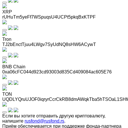
XRP
rUHuTm5yeFf7WSpuqsU4UCPt5pkqBxKTPF
Tron
TJ2bEnctTjuu4LWgv7SyUdNQ8sHW6ACywT
BNB Chain
0xa06cFC044d923cd93003d835Cd409084ac605E76
TON
UQDLYQruUJOF0iqryrCcrCkRB8dmAWqkTba5hTSOaL1SHf
Если вы хотите отправить другую криптовалюту,
напишите
rusfond@rusfond.rs
.
Приём обеспечивается при поддержке фонда-партнера