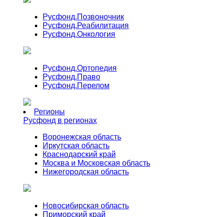
Русфонд.
Позвоночник
Русфонд.
Реабилитация
Русфонд.
Онкология
Русфонд.
Ортопедия
Русфонд.
Право
Русфонд.
Перелом
Регионы
Русфонд в регионах
Воронежская область
Иркутская область
Краснодарский край
Москва и Московская область
Нижегородская область
Новосибирская область
Приморский край