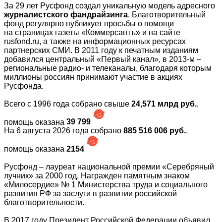
За 29 лет Русфонд создал уникальную модель адресного
журналистского фандрайзинга
. Благотворительный
фонд регулярно публикует просьбы о помощи
на страницах газеты «Коммерсантъ» и на сайте
rusfond.ru, а также на информационных ресурсах
партнерских СМИ. В 2011 году к печатным изданиям
добавился центральный «Первый канал», в 2013-м –
региональные радио- и телеканалы, благодаря которым
миллионы россиян принимают участие в акциях
Русфонда.
Всего с 1996 года собрано свыше
24,571 млрд руб.
,
помощь оказана
39 799
На 6 августа 2026 года собрано
885 516 006 руб.
,
помощь оказана
2154
Русфонд – лауреат национальной премии «Серебряный
лучник» за 2000 год. Награжден памятным знаком
«Милосердие» № 1 Министерства труда и социального
развития РФ за заслуги в развитии российской
благотворительности.
В 2017 году Президент Российской Федерации объявил