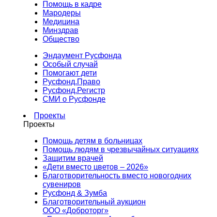
Помощь в кадре
Мародеры
Медицина
Минздрав
Общество
Эндаумент Русфонда
Особый случай
Помогают дети
Русфонд.Право
Русфонд.Регистр
СМИ о Русфонде
Проекты
Проекты
Помощь детям в больницах
Помощь людям в чрезвычайных ситуациях
Защитим врачей
«Дети вместо цветов – 2026»
Благотворительность вместо новогодних
сувениров
Русфонд & Зумба
Благотворительный аукцион
ООО «Доброторг»