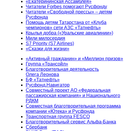
«Екатерининская Ассамблея»
Читатели Forbes помогают Русфонду
Читатели «Свободной прессы» – детям
Русфонда
Помощь детям Татарстана от «Клуба
чемпионов» сети АЗС «Татнефть»
Крылья добра («Уральские авиалинии»)
Мили милосердия
S7 Priority (S7 Airlines)
«Сказки для жизни»
«Активный гражданин» и «Миллион призов»
Группа «Трансойл»
Благотворительная деятельность
Олега Леонова
БФ «Татнефть»
Русфонд.Навигатор
Совместный проект АО «Федеральная
пассажирская компания» и Национального
РДКМ
Совместная благотворительная программа
компании «Ютека» и Русфонда
Транспортная группа FESCO
Благотворительный сервис Альфа-Банка
Сбербанк