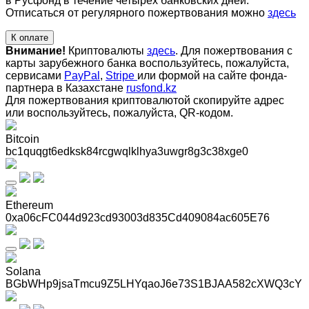
в Русфонд в течение четырех банковских дней.
Отписаться от регулярного пожертвования можно
здесь
К оплате
Внимание!
Криптовалюты
здесь
. Для пожертвования с
карты зарубежного банка воспользуйтесь, пожалуйста,
сервисами
PayPal
,
Stripe
или формой на сайте фонда-
партнера в Казахстане
rusfond.kz
Для пожертвования криптовалютой скопируйте адрес
или воспользуйтесь, пожалуйста, QR-кодом
.
Bitcoin
bc1quqgt6edksk84rcgwqlklhya3uwgr8g3c38xge0
Ethereum
0xa06cFC044d923cd93003d835Cd409084ac605E76
Solana
BGbWHp9jsaTmcu9Z5LHYqaoJ6e73S1BJAA582cXWQ3cY