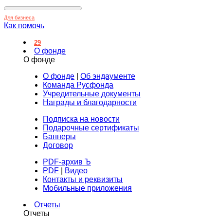
Для бизнеса
Как помочь
29
О фонде
О фонде
О фонде
|
Об эндаументе
Команда Русфонда
Учредительные документы
Награды и благодарности
Подписка на новости
Подарочные сертификаты
Баннеры
Договор
PDF-архив Ъ
PDF
|
Видео
Контакты и реквизиты
Мобильные приложения
Отчеты
Отчеты