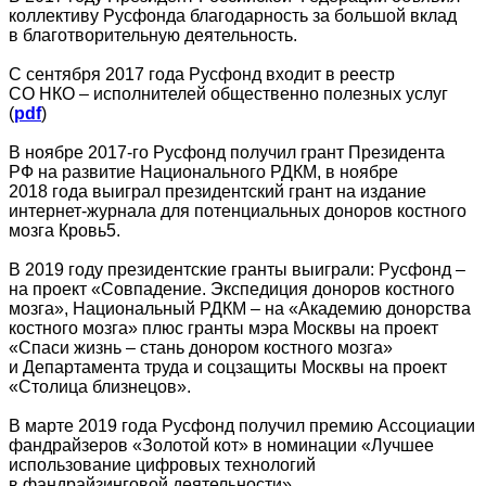
коллективу Русфонда благодарность за большой вклад
в благотворительную деятельность.
С сентября 2017 года Русфонд входит в реестр
СО НКО – исполнителей общественно полезных услуг
(
pdf
)
В ноябре 2017-го Русфонд получил грант Президента
РФ на развитие Национального РДКМ, в ноябре
2018 года выиграл президентский грант на издание
интернет-журнала для потенциальных доноров костного
мозга Кровь5.
В 2019 году президентские гранты выиграли: Русфонд –
на проект «Совпадение. Экспедиция доноров костного
мозга», Национальный РДКМ – на «Академию донорства
костного мозга» плюс гранты мэра Москвы на проект
«Спаси жизнь – стань донором костного мозга»
и Департамента труда и соцзащиты Москвы на проект
«Столица близнецов».
В марте 2019 года Русфонд получил премию Ассоциации
фандрайзеров «Золотой кот» в номинации «Лучшее
использование цифровых технологий
в фандрайзинговой деятельности».