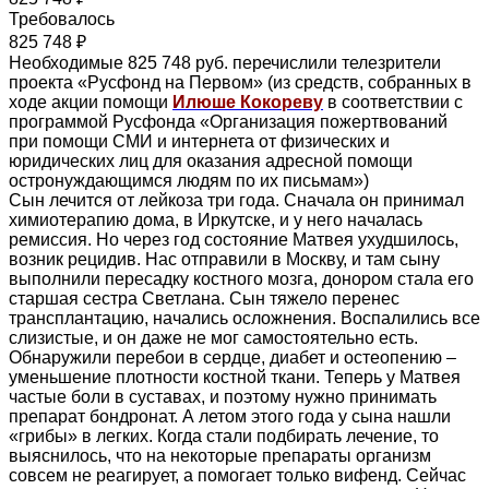
Требовалось
825 748 ₽
Необходимые 825 748 руб. перечислили телезрители
проекта «Русфонд на Первом» (из средств, собранных в
ходе акции помощи
Илюше Кокореву
в соответствии с
программой Русфонда «Организация пожертвований
при помощи СМИ и интернета от физических и
юридических лиц для оказания адресной помощи
остронуждающимся людям по их письмам»)
Сын лечится от лейкоза три года. Сначала он принимал
химиотерапию дома, в Иркутске, и у него началась
ремиссия. Но через год состояние Матвея ухудшилось,
возник рецидив. Нас отправили в Москву, и там сыну
выполнили пересадку костного мозга, донором стала его
старшая сестра Светлана. Сын тяжело перенес
трансплантацию, начались осложнения. Воспалились все
слизистые, и он даже не мог самостоятельно есть.
Обнаружили перебои в сердце, диабет и остеопению –
уменьшение плотности костной ткани. Теперь у Матвея
частые боли в суставах, и поэтому нужно принимать
препарат бондронат. А летом этого года у сына нашли
«грибы» в легких. Когда стали подбирать лечение, то
выяснилось, что на некоторые препараты организм
совсем не реагирует, а помогает только вифенд. Сейчас