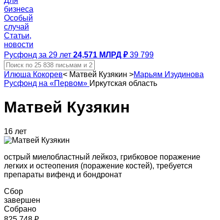
Для
бизнеса
Особый
случай
Статьи,
новости
Русфонд за 29 лет
24,571 МЛРД ₽
39 799
Илюша Кокорев
<
Матвей Кузякин
>
Марьям Изудинова
Русфонд на «Первом»
Иркутская область
Матвей Кузякин
16 лет
острый миелобластный лейкоз, грибковое поражение
легких и остеопения (поражение костей), требуется
препараты вифенд и бондронат
Сбор
завершен
Собрано
825 748 ₽