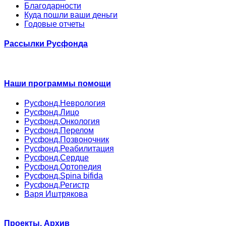
Благодарности
Куда пошли ваши деньги
Годовые отчеты
Рассылки Русфонда
Наши программы помощи
Русфонд.Неврология
Русфонд.Лицо
Русфонд.Онкология
Русфонд.Перелом
Русфонд.Позвоночник
Русфонд.Реабилитация
Русфонд.Сердце
Русфонд.Ортопедия
Русфонд.Spina bifida
Русфонд.Регистр
Варя Иштрякова
Проекты. Архив