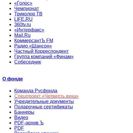
«Голос»
Чемпионат
Триколор ТВ
LIFE.RU
360tv.ru
«Интерфакс»
Mail.Ru
КоммерсантЪ FM
Радио «Шансон»
Частный Корреспондент
Группа компаний «Финам»
Собеседник
О фонде
Команда Русфонда
Спецпроект «Четверть века»
Учредительные документы
Подарочные сертификаты
Баннеры
Видео
PDF-архив Ъ
PDF