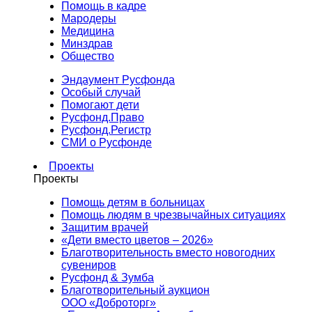
Помощь в кадре
Мародеры
Медицина
Минздрав
Общество
Эндаумент Русфонда
Особый случай
Помогают дети
Русфонд.Право
Русфонд.Регистр
СМИ о Русфонде
Проекты
Проекты
Помощь детям в больницах
Помощь людям в чрезвычайных ситуациях
Защитим врачей
«Дети вместо цветов – 2026»
Благотворительность вместо новогодних
сувениров
Русфонд & Зумба
Благотворительный аукцион
ООО «Доброторг»