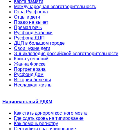
Карта памяти
Международная благотворительность
Окна Русфонда
Отцы и дети
Право на вычет
Прямая речь
Русфонд.Бабочки
Русфонд.ДЦП
ДЦП в большом городе
Свои чужие дети
Энциклопедия российской благотворительности
Книга утешений
Жанна Фриске
Портрет врача
Русфонд.Дом
История болезни
Несладкая жизнь
Национальный РДКМ
Как стать донором костного мозга
Где сдать кровь на типирование
Как помочь регистру
Сертификат на типирование