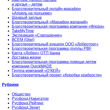
и друзья – детям
Благотворительный онлайн‑марафон
«Апрель на подъеме»
Щедрый заплыв
Благотворительный «Марафон желаний»
Благотворительная программа компании «Флора»
TakeMyTime
Экспедиция «Совпадение»
ВСЕМ (Qiwi)
Благотворительный аукцион ООО «Доброторг»
Благотворительная программа группы PBF
Карта «Добро» ОТП банка
Доставка жизни
Благотворительная программа помощи детям
компании QuickMADE
Группа компаний «О’КЕЙ»
Благотворительный проект «Коробка храбрости»
Рубрики
Общество
Русфонд.Навигатор
Русфонд.Рейтинг
Русфонд.Зенит