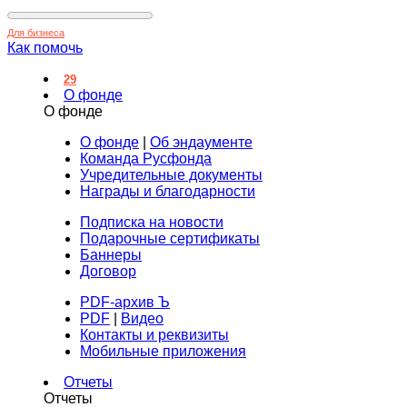
Для бизнеса
Как помочь
29
О фонде
О фонде
О фонде
|
Об эндаументе
Команда Русфонда
Учредительные документы
Награды и благодарности
Подписка на новости
Подарочные сертификаты
Баннеры
Договор
PDF-архив Ъ
PDF
|
Видео
Контакты и реквизиты
Мобильные приложения
Отчеты
Отчеты