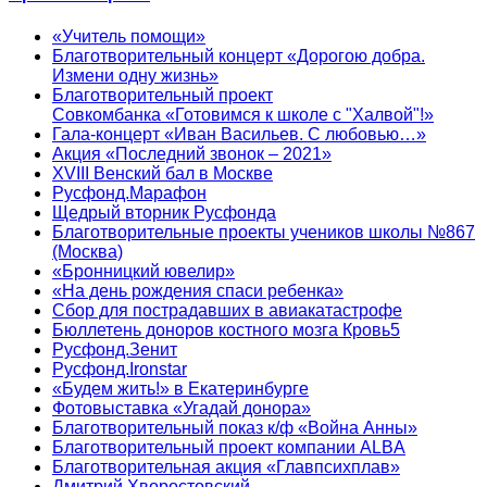
«Учитель помощи»
Благотворительный концерт «Дорогою добра.
Измени одну жизнь»
Благотворительный проект
Совкомбанка «Готовимся к школе с "Халвой"!»
Гала-концерт «Иван Васильев. С любовью…»
Акция «Последний звонок – 2021»
XVIII Венский бал в Москве
Русфонд.Марафон
Щедрый вторник Русфонда
Благотворительные проекты учеников школы №867
(Москва)
«Бронницкий ювелир»
«На день рождения спаси ребенка»
Сбор для пострадавших в авиакатастрофе
Бюллетень доноров костного мозга Кровь5
Русфонд.Зенит
Русфонд.Ironstar
«Будем жить!» в Екатеринбурге
Фотовыставка «Угадай донора»
Благотворительный показ к/ф «Война Анны»
Благотворительный проект компании ALBA
Благотворительная акция «Главпсихплав»
Дмитрий Хворостовский