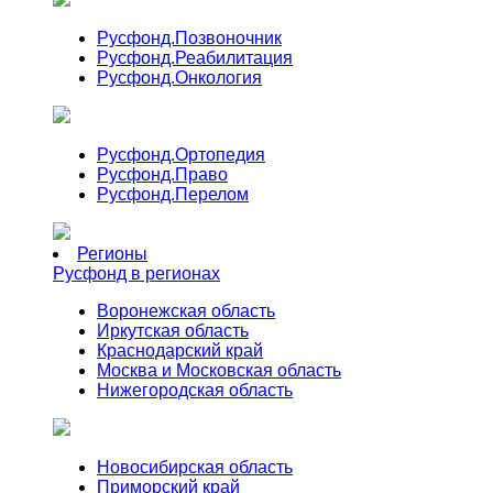
Русфонд.
Позвоночник
Русфонд.
Реабилитация
Русфонд.
Онкология
Русфонд.
Ортопедия
Русфонд.
Право
Русфонд.
Перелом
Регионы
Русфонд в регионах
Воронежская область
Иркутская область
Краснодарский край
Москва и Московская область
Нижегородская область
Новосибирская область
Приморский край