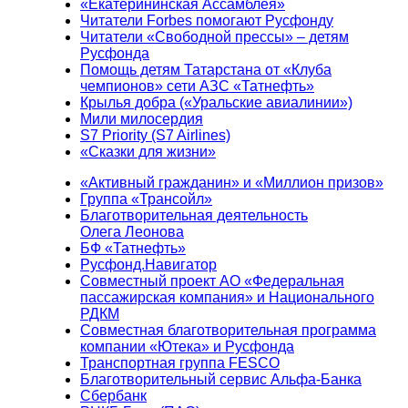
«Екатерининская Ассамблея»
Читатели Forbes помогают Русфонду
Читатели «Свободной прессы» – детям
Русфонда
Помощь детям Татарстана от «Клуба
чемпионов» сети АЗС «Татнефть»
Крылья добра («Уральские авиалинии»)
Мили милосердия
S7 Priority (S7 Airlines)
«Сказки для жизни»
«Активный гражданин» и «Миллион призов»
Группа «Трансойл»
Благотворительная деятельность
Олега Леонова
БФ «Татнефть»
Русфонд.Навигатор
Совместный проект АО «Федеральная
пассажирская компания» и Национального
РДКМ
Совместная благотворительная программа
компании «Ютека» и Русфонда
Транспортная группа FESCO
Благотворительный сервис Альфа-Банка
Сбербанк