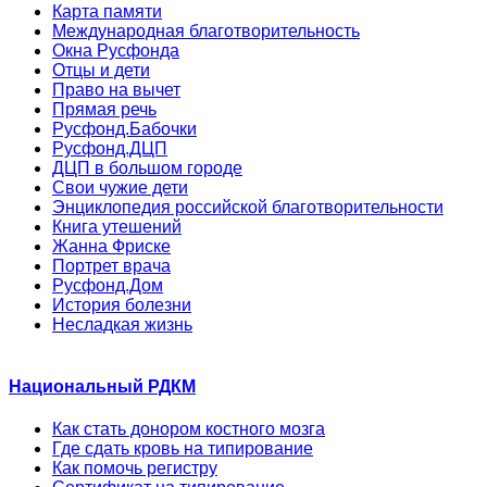
Карта памяти
Международная благотворительность
Окна Русфонда
Отцы и дети
Право на вычет
Прямая речь
Русфонд.Бабочки
Русфонд.ДЦП
ДЦП в большом городе
Свои чужие дети
Энциклопедия российской благотворительности
Книга утешений
Жанна Фриске
Портрет врача
Русфонд.Дом
История болезни
Несладкая жизнь
Национальный РДКМ
Как стать донором костного мозга
Где сдать кровь на типирование
Как помочь регистру