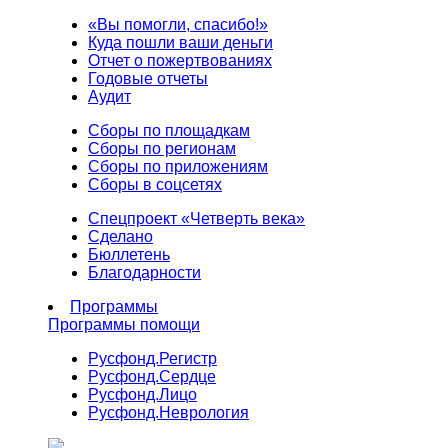
«Вы помогли, спасибо!»
Куда пошли ваши деньги
Отчет о пожертвованиях
Годовые отчеты
Аудит
Сборы по площадкам
Сборы по регионам
Сборы по приложениям
Сборы в соцсетях
Спецпроект «Четверть века»
Сделано
Бюллетень
Благодарности
Программы
Программы помощи
Русфонд.
Регистр
Русфонд.
Сердце
Русфонд.
Лицо
Русфонд.
Неврология