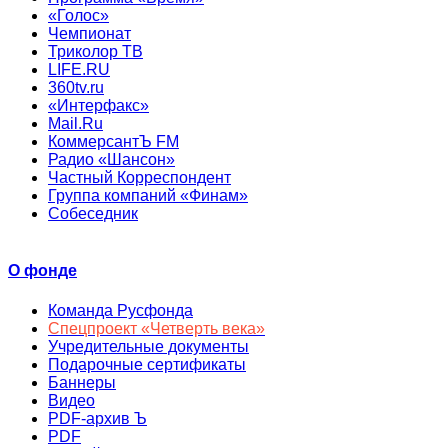
«Голос»
Чемпионат
Триколор ТВ
LIFE.RU
360tv.ru
«Интерфакс»
Mail.Ru
КоммерсантЪ FM
Радио «Шансон»
Частный Корреспондент
Группа компаний «Финам»
Собеседник
О фонде
Команда Русфонда
Спецпроект «Четверть века»
Учредительные документы
Подарочные сертификаты
Баннеры
Видео
PDF-архив Ъ
PDF