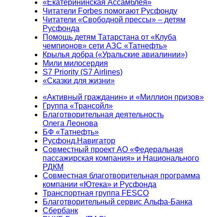
«Екатерининская Ассамблея»
Читатели Forbes помогают Русфонду
Читатели «Свободной прессы» – детям
Русфонда
Помощь детям Татарстана от «Клуба
чемпионов» сети АЗС «Татнефть»
Крылья добра («Уральские авиалинии»)
Мили милосердия
S7 Priority (S7 Airlines)
«Сказки для жизни»
«Активный гражданин» и «Миллион призов»
Группа «Трансойл»
Благотворительная деятельность
Олега Леонова
БФ «Татнефть»
Русфонд.Навигатор
Совместный проект АО «Федеральная
пассажирская компания» и Национального
РДКМ
Совместная благотворительная программа
компании «Ютека» и Русфонда
Транспортная группа FESCO
Благотворительный сервис Альфа-Банка
Сбербанк