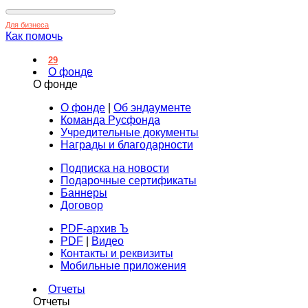
Для бизнеса
Как помочь
29
О фонде
О фонде
О фонде
|
Об эндаументе
Команда Русфонда
Учредительные документы
Награды и благодарности
Подписка на новости
Подарочные сертификаты
Баннеры
Договор
PDF-архив Ъ
PDF
|
Видео
Контакты и реквизиты
Мобильные приложения
Отчеты
Отчеты