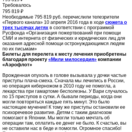
Требовалось
795 819 ₽
Необходимые 795 819 руб. перечислили телезрители
«Первого канала» 10 апреля 2016 года в ходе
сюжета о
трех тысячах детях
в соответствии с программой
Русфонда «Организация пожертвований при помощи
СМИ и интернета от физических и юридических лиц для
оказания адресной помощи остронуждающимся людям
по их письмам»
Билеты для перелета к месту лечения приобретены
благодаря проекту
«Мили милосердия»
компании
«Аэрофлот»
Врожденная опухоль в голове вызывала у дочки частые
приступы плача-смеха. Сначала мы лечились в России,
но операция киберножом в 2010 году не помогла, а
лекарства при гамартоме бесполезны. У Вари случалось
по 15 приступов в сутки. А бывали периоды, когда они
могли повторяться каждые пять минут. Это было
настоящее мучение! К тому же приступы остановили ее
психоречевое развитие. Детям с таким диагнозом
помогают в Японии. Мы могли только мечтать об
операции там, оплатить ее денег не было. К счастью, вы
не оставили нас в беде и помогли. Огромное спасибо!