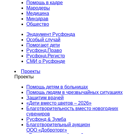
Помощь в кадре
Мародеры
Медицина
Минздрав
Общество
Эндаумент Русфонда
Особый случай
Помогают дети
Русфонд.Право
Русфонд.Регистр
СМИ о Русфонде
Проекты
Проекты
Помощь детям в больницах
Помощь людям в чрезвычайных ситуациях
Защитим врачей
«Дети вместо цветов – 2026»
Благотворительность вместо новогодних
сувениров
Русфонд & Зумба
Благотворительный аукцион
ООО «Доброторг»