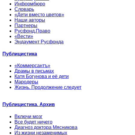
Информбюро
Словарь
«Дети вместо цветов»
Наши авторы
Партнеры
Русфонд.Право
«Вести»
Эндаумент Русфонда
Публицистика
«Коммерсантъ»
Драмы в письмах
Катя Богунова и её дети
Мародеры
Жизнь. Продолжение следует
Публицистика. Архив
Включи мозг
Все будет ничего
Диагноз доктора Мясникова
Из жизни незаменимых