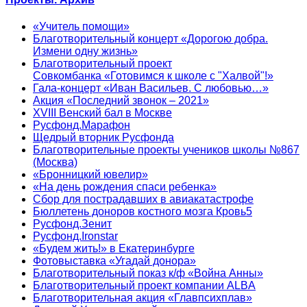
«Учитель помощи»
Благотворительный концерт «Дорогою добра.
Измени одну жизнь»
Благотворительный проект
Совкомбанка «Готовимся к школе с "Халвой"!»
Гала-концерт «Иван Васильев. С любовью…»
Акция «Последний звонок – 2021»
XVIII Венский бал в Москве
Русфонд.Марафон
Щедрый вторник Русфонда
Благотворительные проекты учеников школы №867
(Москва)
«Бронницкий ювелир»
«На день рождения спаси ребенка»
Сбор для пострадавших в авиакатастрофе
Бюллетень доноров костного мозга Кровь5
Русфонд.Зенит
Русфонд.Ironstar
«Будем жить!» в Екатеринбурге
Фотовыставка «Угадай донора»
Благотворительный показ к/ф «Война Анны»
Благотворительный проект компании ALBA
Благотворительная акция «Главпсихплав»