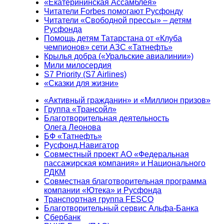
«Екатерининская Ассамблея»
Читатели Forbes помогают Русфонду
Читатели «Свободной прессы» – детям
Русфонда
Помощь детям Татарстана от «Клуба
чемпионов» сети АЗС «Татнефть»
Крылья добра («Уральские авиалинии»)
Мили милосердия
S7 Priority (S7 Airlines)
«Сказки для жизни»
«Активный гражданин» и «Миллион призов»
Группа «Трансойл»
Благотворительная деятельность
Олега Леонова
БФ «Татнефть»
Русфонд.Навигатор
Совместный проект АО «Федеральная
пассажирская компания» и Национального
РДКМ
Совместная благотворительная программа
компании «Ютека» и Русфонда
Транспортная группа FESCO
Благотворительный сервис Альфа-Банка
Сбербанк