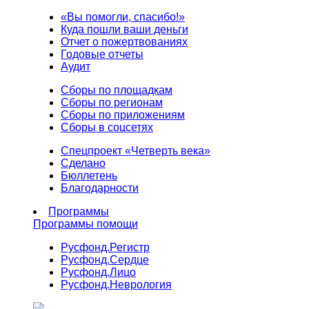
«Вы помогли, спасибо!»
Куда пошли ваши деньги
Отчет о пожертвованиях
Годовые отчеты
Аудит
Сборы по площадкам
Сборы по регионам
Сборы по приложениям
Сборы в соцсетях
Спецпроект «Четверть века»
Сделано
Бюллетень
Благодарности
Программы
Программы помощи
Русфонд.
Регистр
Русфонд.
Сердце
Русфонд.
Лицо
Русфонд.
Неврология