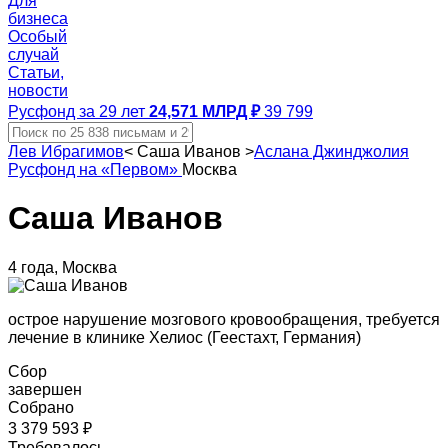
Для
бизнеса
Особый
случай
Статьи,
новости
Русфонд за 29 лет
24,571 МЛРД ₽
39 799
Лев Ибрагимов
<
Саша Иванов
>
Аслана Джинджолия
Русфонд на «Первом»
Москва
Саша Иванов
4 года, Москва
острое нарушение мозгового кровообращения, требуется
лечение в клинике Хелиос (Геестахт, Германия)
Сбор
завершен
Собрано
3 379 593 ₽
Требовалось