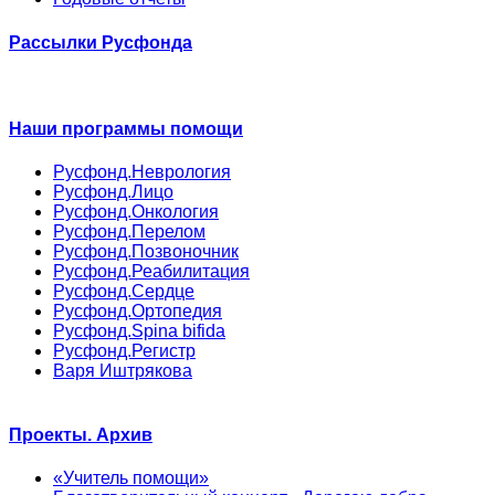
Рассылки Русфонда
Наши программы помощи
Русфонд.Неврология
Русфонд.Лицо
Русфонд.Онкология
Русфонд.Перелом
Русфонд.Позвоночник
Русфонд.Реабилитация
Русфонд.Сердце
Русфонд.Ортопедия
Русфонд.Spina bifida
Русфонд.Регистр
Варя Иштрякова
Проекты. Архив
«Учитель помощи»