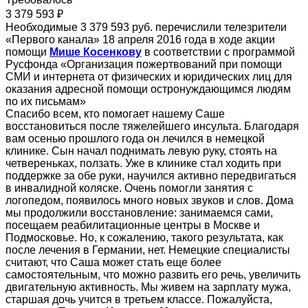
3 379 593 ₽
Необходимые 3 379 593 руб. перечислили телезрители
«Первого канала» 18 апреля 2016 года в ходе акции
помощи
Мише Косенкову
в соответствии с программой
Русфонда «Организация пожертвований при помощи
СМИ и интернета от физических и юридических лиц для
оказания адресной помощи остронуждающимся людям
по их письмам»
Спасибо всем, кто помогает нашему Саше
восстановиться после тяжелейшего инсульта. Благодаря
вам осенью прошлого года он лечился в немецкой
клинике. Сын начал поднимать левую руку, стоять на
четвереньках, ползать. Уже в клинике стал ходить при
поддержке за обе руки, научился активно передвигаться
в инвалидной коляске. Очень помогли занятия с
логопедом, появилось много новых звуков и слов. Дома
мы продолжили восстановление: занимаемся сами,
посещаем реабилитационные центры в Москве и
Подмосковье. Но, к сожалению, такого результата, как
после лечения в Германии, нет. Немецкие специалисты
считают, что Саша может стать еще более
самостоятельным, что можно развить его речь, увеличить
двигательную активность. Мы живем на зарплату мужа,
старшая дочь учится в третьем классе. Пожалуйста,