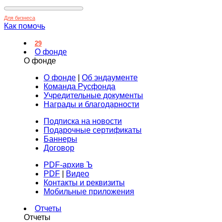
Для бизнеса
Как помочь
29
О фонде
О фонде
О фонде
|
Об эндаументе
Команда Русфонда
Учредительные документы
Награды и благодарности
Подписка на новости
Подарочные сертификаты
Баннеры
Договор
PDF-архив Ъ
PDF
|
Видео
Контакты и реквизиты
Мобильные приложения
Отчеты
Отчеты