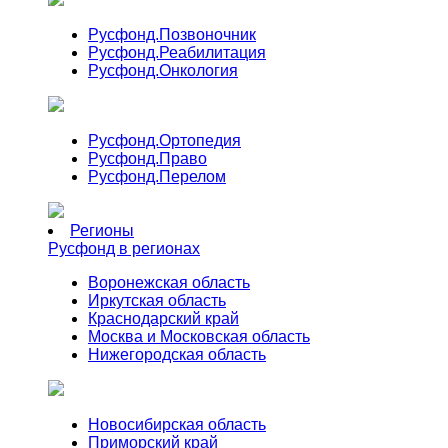
Русфонд.
Позвоночник
Русфонд.
Реабилитация
Русфонд.
Онкология
Русфонд.
Ортопедия
Русфонд.
Право
Русфонд.
Перелом
Регионы
Русфонд в регионах
Воронежская область
Иркутская область
Краснодарский край
Москва и Московская область
Нижегородская область
Новосибирская область
Приморский край