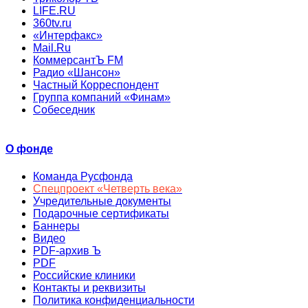
LIFE.RU
360tv.ru
«Интерфакс»
Mail.Ru
КоммерсантЪ FM
Радио «Шансон»
Частный Корреспондент
Группа компаний «Финам»
Собеседник
О фонде
Команда Русфонда
Спецпроект «Четверть века»
Учредительные документы
Подарочные сертификаты
Баннеры
Видео
PDF-архив Ъ
PDF
Российские клиники
Контакты и реквизиты
Политика конфиденциальности