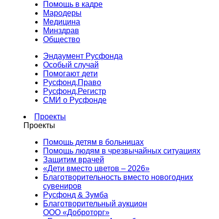
Помощь в кадре
Мародеры
Медицина
Минздрав
Общество
Эндаумент Русфонда
Особый случай
Помогают дети
Русфонд.Право
Русфонд.Регистр
СМИ о Русфонде
Проекты
Проекты
Помощь детям в больницах
Помощь людям в чрезвычайных ситуациях
Защитим врачей
«Дети вместо цветов – 2026»
Благотворительность вместо новогодних
сувениров
Русфонд & Зумба
Благотворительный аукцион
ООО «Доброторг»