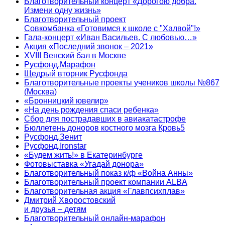
Благотворительный концерт «Дорогою добра.
Измени одну жизнь»
Благотворительный проект
Совкомбанка «Готовимся к школе с "Халвой"!»
Гала-концерт «Иван Васильев. С любовью…»
Акция «Последний звонок – 2021»
XVIII Венский бал в Москве
Русфонд.Марафон
Щедрый вторник Русфонда
Благотворительные проекты учеников школы №867
(Москва)
«Бронницкий ювелир»
«На день рождения спаси ребенка»
Сбор для пострадавших в авиакатастрофе
Бюллетень доноров костного мозга Кровь5
Русфонд.Зенит
Русфонд.Ironstar
«Будем жить!» в Екатеринбурге
Фотовыставка «Угадай донора»
Благотворительный показ к/ф «Война Анны»
Благотворительный проект компании ALBA
Благотворительная акция «Главпсихплав»
Дмитрий Хворостовский
и друзья – детям
Благотворительный онлайн‑марафон