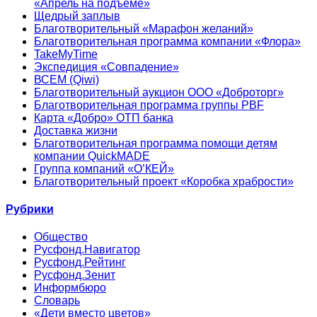
«Апрель на подъеме»
Щедрый заплыв
Благотворительный «Марафон желаний»
Благотворительная программа компании «Флора»
TakeMyTime
Экспедиция «Совпадение»
ВСЕМ (Qiwi)
Благотворительный аукцион ООО «Доброторг»
Благотворительная программа группы PBF
Карта «Добро» ОТП банка
Доставка жизни
Благотворительная программа помощи детям
компании QuickMADE
Группа компаний «О’КЕЙ»
Благотворительный проект «Коробка храбрости»
Рубрики
Общество
Русфонд.Навигатор
Русфонд.Рейтинг
Русфонд.Зенит
Информбюро
Словарь
«Дети вместо цветов»