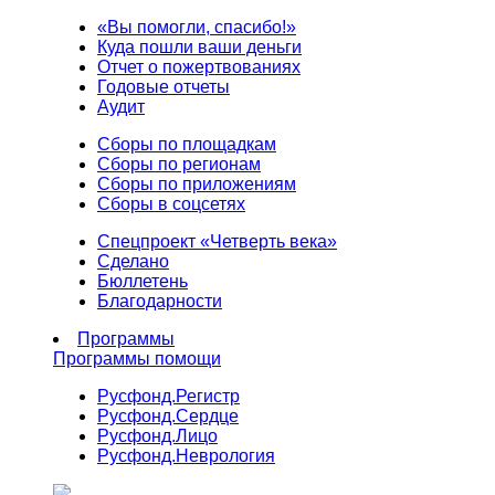
«Вы помогли, спасибо!»
Куда пошли ваши деньги
Отчет о пожертвованиях
Годовые отчеты
Аудит
Сборы по площадкам
Сборы по регионам
Сборы по приложениям
Сборы в соцсетях
Спецпроект «Четверть века»
Сделано
Бюллетень
Благодарности
Программы
Программы помощи
Русфонд.
Регистр
Русфонд.
Сердце
Русфонд.
Лицо
Русфонд.
Неврология