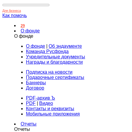
Для бизнеса
Как помочь
29
О фонде
О фонде
О фонде
|
Об эндаументе
Команда Русфонда
Учредительные документы
Награды и благодарности
Подписка на новости
Подарочные сертификаты
Баннеры
Договор
PDF-архив Ъ
PDF
|
Видео
Контакты и реквизиты
Мобильные приложения
Отчеты
Отчеты