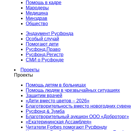
Помощь в кадре
Мародеры
Медицина
Минздрав
Общество
Эндаумент Русфонда
Особый случай
Помогают дети
Русфонд.Право
Русфонд.Регистр
СМИ о Русфонде
Проекты
Проекты
Помощь детям в больницах
Помощь людям в чрезвычайных ситуациях
Защитим врачей
«Дети вместо цветов – 2026»
Благотворительность вместо новогодних сувен
Русфонд & Зумба
Благотворительный аукцион ООО «Доброторг»
«Екатерининская Ассамблея»
Читатели Forbes помогают Русфонду