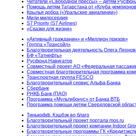
Читатели «Свободной прессы» – детям Русфон
Помощь детям Татарстана от «Клуба чемпионо
Крылья добра («Уральские авиалинии»)
Мили милосердия
S7 Priority (S7 Airlines)
«Сказки для жизни»
«Активный гражданин» и «Миллион призов»
Группа «Трансойл»
Благотворительная деятельность Олега Леонов
БФ «Татнефть»
Русфонд.Навигатор
Совместный проект АО «Федеральная пассажи
Совместная благотворительная программа ком
Транспортная группа FESCO
Благотворительный сервис Альфа-Банка
Сбербанк
РНКБ Банк (ПАО)
Программа «Мультибонус» от Банка ВТБ
Программа помощи детям Свердловской област
Тинькофф. Кэшбэк во благо
Благотворительный проект портала mos.ru
Благотворительный проект компании Indoor Gro
Благотворительные программы ГК «Кредитэксп