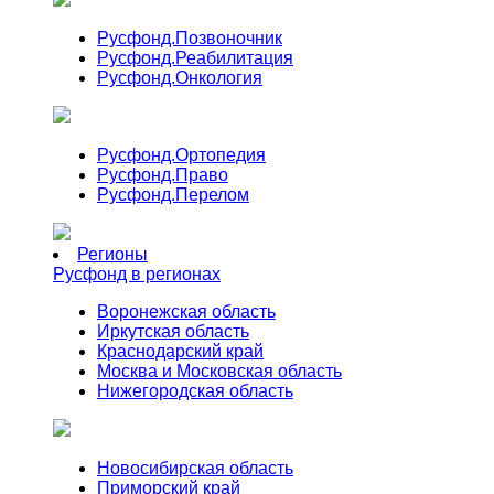
Русфонд.
Позвоночник
Русфонд.
Реабилитация
Русфонд.
Онкология
Русфонд.
Ортопедия
Русфонд.
Право
Русфонд.
Перелом
Регионы
Русфонд в регионах
Воронежская область
Иркутская область
Краснодарский край
Москва и Московская область
Нижегородская область
Новосибирская область
Приморский край