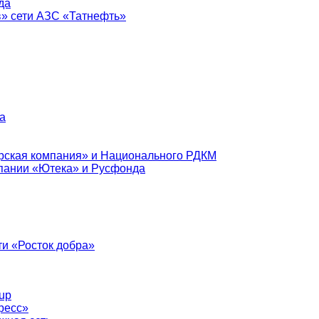
да
в» сети АЗС «Татнефть»
а
рская компания» и Национального РДКМ
пании «Ютека» и Русфонда
и «Росток добра»
up
ресс»