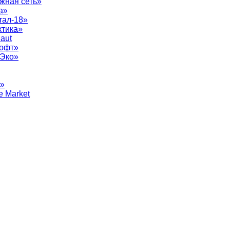
жная сеть»
а»
тал-18»
ктика»
aut
софт»
рЭко»
т»
e Market