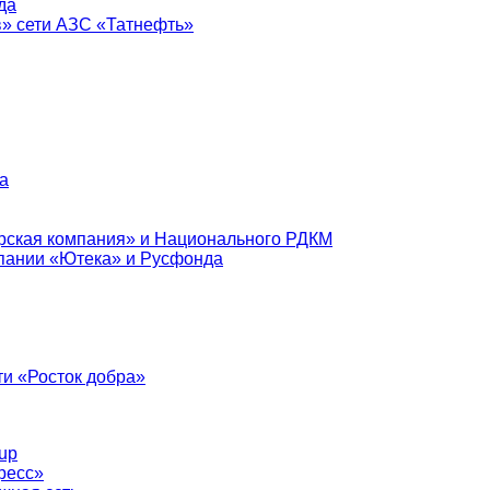
да
в» сети АЗС «Татнефть»
а
рская компания» и Национального РДКМ
пании «Ютека» и Русфонда
и «Росток добра»
up
ресс»