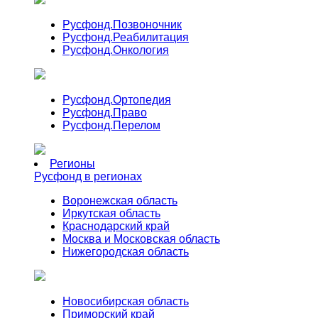
Русфонд.
Позвоночник
Русфонд.
Реабилитация
Русфонд.
Онкология
Русфонд.
Ортопедия
Русфонд.
Право
Русфонд.
Перелом
Регионы
Русфонд в регионах
Воронежская область
Иркутская область
Краснодарский край
Москва и Московская область
Нижегородская область
Новосибирская область
Приморский край