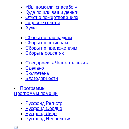
«Вы помогли, спасибо!»
Куда пошли ваши деньги
Отчет о пожертвованиях
Годовые отчеты
Аудит
Сборы по площадкам
Сборы по регионам
Сборы по приложениям
Сборы в соцсетях
Спецпроект «Четверть века»
Сделано
Бюллетень
Благодарности
Программы
Программы помощи
Русфонд.
Регистр
Русфонд.
Сердце
Русфонд.
Лицо
Русфонд.
Неврология