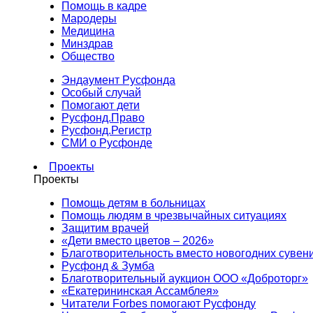
Помощь в кадре
Мародеры
Медицина
Минздрав
Общество
Эндаумент Русфонда
Особый случай
Помогают дети
Русфонд.Право
Русфонд.Регистр
СМИ о Русфонде
Проекты
Проекты
Помощь детям в больницах
Помощь людям в чрезвычайных ситуациях
Защитим врачей
«Дети вместо цветов – 2026»
Благотворительность вместо новогодних сувен
Русфонд & Зумба
Благотворительный аукцион ООО «Доброторг»
«Екатерининская Ассамблея»
Читатели Forbes помогают Русфонду