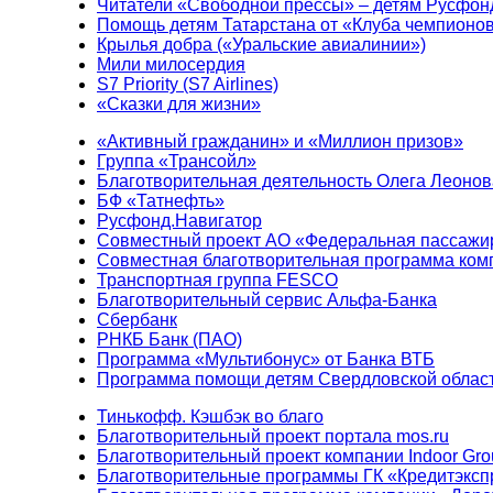
Читатели «Свободной прессы» – детям Русфон
Помощь детям Татарстана от «Клуба чемпионо
Крылья добра («Уральские авиалинии»)
Мили милосердия
S7 Priority (S7 Airlines)
«Сказки для жизни»
«Активный гражданин» и «Миллион призов»
Группа «Трансойл»
Благотворительная деятельность Олега Леонов
БФ «Татнефть»
Русфонд.Навигатор
Совместный проект АО «Федеральная пассажи
Совместная благотворительная программа ком
Транспортная группа FESCO
Благотворительный сервис Альфа-Банка
Сбербанк
РНКБ Банк (ПАО)
Программа «Мультибонус» от Банка ВТБ
Программа помощи детям Свердловской област
Тинькофф. Кэшбэк во благо
Благотворительный проект портала mos.ru
Благотворительный проект компании Indoor Gro
Благотворительные программы ГК «Кредитэксп