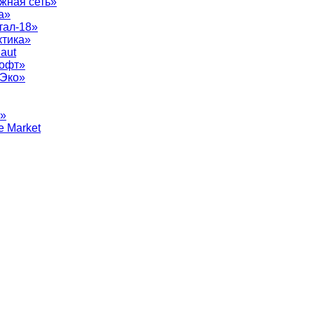
жная сеть»
а»
тал-18»
ктика»
aut
софт»
рЭко»
т»
e Market