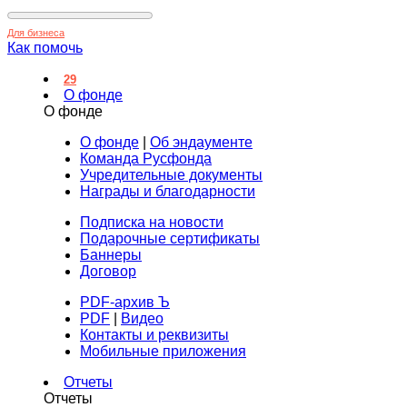
Для бизнеса
Как помочь
29
О фонде
О фонде
О фонде
|
Об эндаументе
Команда Русфонда
Учредительные документы
Награды и благодарности
Подписка на новости
Подарочные сертификаты
Баннеры
Договор
PDF-архив Ъ
PDF
|
Видео
Контакты и реквизиты
Мобильные приложения
Отчеты
Отчеты