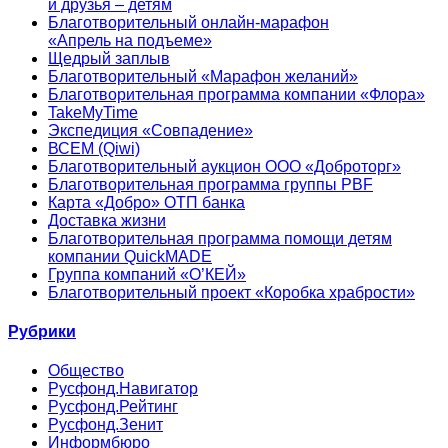
и друзья – детям
Благотворительный онлайн‑марафон
«Апрель на подъеме»
Щедрый заплыв
Благотворительный «Марафон желаний»
Благотворительная программа компании «Флора»
TakeMyTime
Экспедиция «Совпадение»
ВСЕМ (Qiwi)
Благотворительный аукцион ООО «Доброторг»
Благотворительная программа группы PBF
Карта «Добро» ОТП банка
Доставка жизни
Благотворительная программа помощи детям
компании QuickMADE
Группа компаний «О’КЕЙ»
Благотворительный проект «Коробка храбрости»
Рубрики
Общество
Русфонд.Навигатор
Русфонд.Рейтинг
Русфонд.Зенит
Информбюро