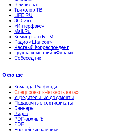
Чемпионат
Триколор ТВ
LIFE.RU
360tv.ru
«Интерфакс»
Mail.Ru
КоммерсантЪ FM
Радио «Шансон»
Частный Корреспондент
Группа компаний «Финам»
Собеседник
О фонде
Команда Русфонда
Спецпроект «Четверть века»
Учредительные документы
Подарочные сертификаты
Баннеры
Видео
PDF-архив Ъ
PDF
Российские клиники