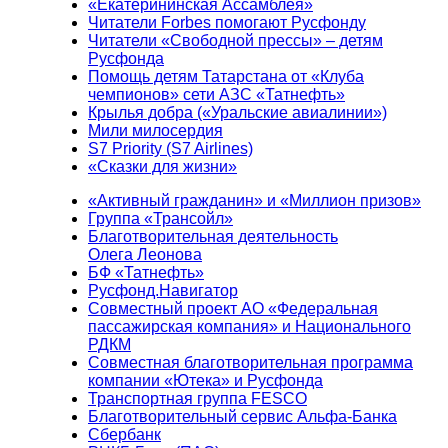
«Екатерининская Ассамблея»
Читатели Forbes помогают Русфонду
Читатели «Свободной прессы» – детям
Русфонда
Помощь детям Татарстана от «Клуба
чемпионов» сети АЗС «Татнефть»
Крылья добра («Уральские авиалинии»)
Мили милосердия
S7 Priority (S7 Airlines)
«Сказки для жизни»
«Активный гражданин» и «Миллион призов»
Группа «Трансойл»
Благотворительная деятельность
Олега Леонова
БФ «Татнефть»
Русфонд.Навигатор
Совместный проект АО «Федеральная
пассажирская компания» и Национального
РДКМ
Совместная благотворительная программа
компании «Ютека» и Русфонда
Транспортная группа FESCO
Благотворительный сервис Альфа-Банка
Сбербанк