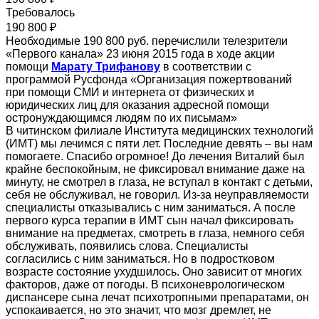
Требовалось
190 800 ₽
Необходимые 190 800 руб. перечислили телезрители
«Первого канала» 23 июня 2015 года в ходе акции
помощи
Марату Трифанову
в соответствии с
программой Русфонда «Организация пожертвований
при помощи СМИ и интернета от физических и
юридических лиц для оказания адресной помощи
остронуждающимся людям по их письмам»
В читинском филиале Института медицинских технологий
(ИМТ) мы лечимся с пяти лет. Последние девять – вы нам
помогаете. Спасибо огромное! До лечения Виталий был
крайне беспокойным, не фиксировал внимание даже на
минуту, не смотрел в глаза, не вступал в контакт с детьми,
себя не обслуживал, не говорил. Из-за неуправляемости
специалисты отказывались с ним заниматься. А после
первого курса терапии в ИМТ сын начал фиксировать
внимание на предметах, смотреть в глаза, немного себя
обслуживать, появились слова. Специалисты
согласились с ним заниматься. Но в подростковом
возрасте состояние ухудшилось. Оно зависит от многих
факторов, даже от погоды. В психоневрологическом
диспансере сына лечат психотропными препаратами, он
успокаивается, но это значит, что мозг дремлет, не