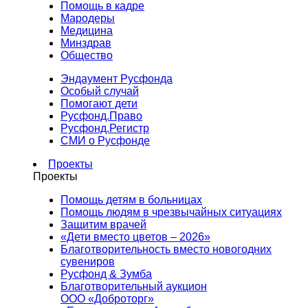
Помощь в кадре
Мародеры
Медицина
Минздрав
Общество
Эндаумент Русфонда
Особый случай
Помогают дети
Русфонд.Право
Русфонд.Регистр
СМИ о Русфонде
Проекты
Проекты
Помощь детям в больницах
Помощь людям в чрезвычайных ситуациях
Защитим врачей
«Дети вместо цветов – 2026»
Благотворительность вместо новогодних
сувениров
Русфонд & Зумба
Благотворительный аукцион
ООО «Доброторг»