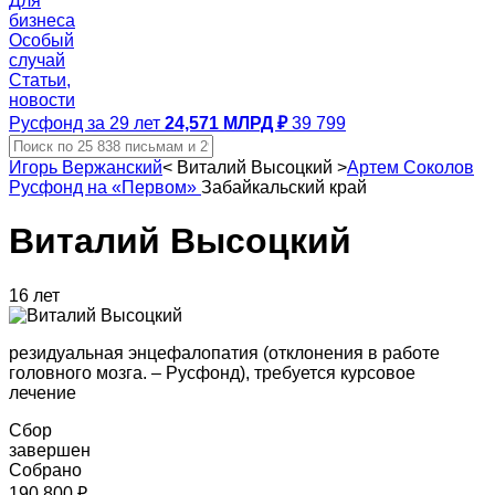
Для
бизнеса
Особый
случай
Статьи,
новости
Русфонд за 29 лет
24,571 МЛРД ₽
39 799
Игорь Вержанский
<
Виталий Высоцкий
>
Артем Соколов
Русфонд на «Первом»
Забайкальский край
Виталий Высоцкий
16 лет
резидуальная энцефалопатия (отклонения в работе
головного мозга. – Русфонд), требуется курсовое
лечение
Сбор
завершен
Собрано
190 800 ₽