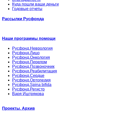
Куда пошли ваши деньги
Годовые отчеты
Рассылки Русфонда
Наши программы помощи
Русфонд.Неврология
Русфонд.Лицо
Русфонд.Онкология
Русфонд.Перелом
Русфонд.Позвоночник
Русфонд.Реабилитация
Русфонд.Сердце
Русфонд.Ортопедия
Русфонд.Spina bifida
Русфонд.Регистр
Варя Иштрякова
Проекты. Архив