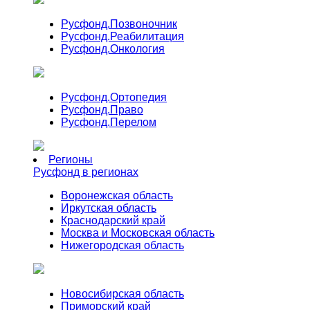
Русфонд.
Позвоночник
Русфонд.
Реабилитация
Русфонд.
Онкология
Русфонд.
Ортопедия
Русфонд.
Право
Русфонд.
Перелом
Регионы
Русфонд в регионах
Воронежская область
Иркутская область
Краснодарский край
Москва и Московская область
Нижегородская область
Новосибирская область
Приморский край