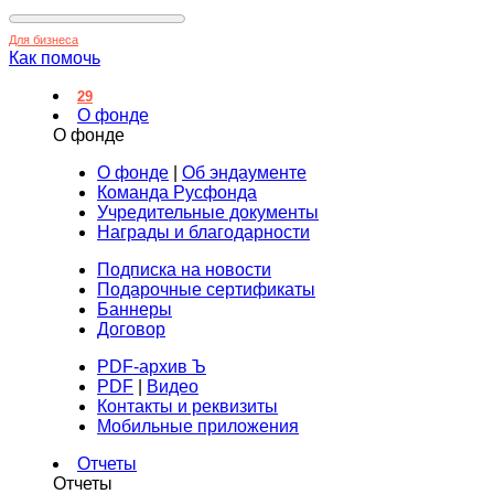
Для бизнеса
Как помочь
29
О фонде
О фонде
О фонде
|
Об эндаументе
Команда Русфонда
Учредительные документы
Награды и благодарности
Подписка на новости
Подарочные сертификаты
Баннеры
Договор
PDF-архив Ъ
PDF
|
Видео
Контакты и реквизиты
Мобильные приложения
Отчеты
Отчеты