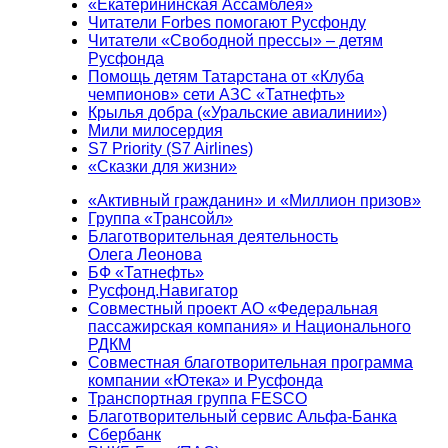
«Екатерининская Ассамблея»
Читатели Forbes помогают Русфонду
Читатели «Свободной прессы» – детям
Русфонда
Помощь детям Татарстана от «Клуба
чемпионов» сети АЗС «Татнефть»
Крылья добра («Уральские авиалинии»)
Мили милосердия
S7 Priority (S7 Airlines)
«Сказки для жизни»
«Активный гражданин» и «Миллион призов»
Группа «Трансойл»
Благотворительная деятельность
Олега Леонова
БФ «Татнефть»
Русфонд.Навигатор
Совместный проект АО «Федеральная
пассажирская компания» и Национального
РДКМ
Совместная благотворительная программа
компании «Ютека» и Русфонда
Транспортная группа FESCO
Благотворительный сервис Альфа-Банка
Сбербанк