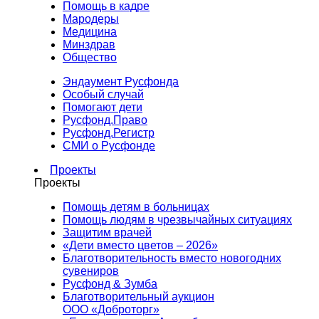
Помощь в кадре
Мародеры
Медицина
Минздрав
Общество
Эндаумент Русфонда
Особый случай
Помогают дети
Русфонд.Право
Русфонд.Регистр
СМИ о Русфонде
Проекты
Проекты
Помощь детям в больницах
Помощь людям в чрезвычайных ситуациях
Защитим врачей
«Дети вместо цветов – 2026»
Благотворительность вместо новогодних
сувениров
Русфонд & Зумба
Благотворительный аукцион
ООО «Доброторг»