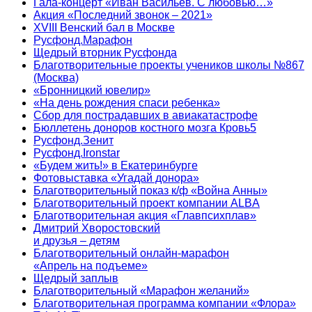
Гала-концерт «Иван Васильев. С любовью…»
Акция «Последний звонок – 2021»
XVIII Венский бал в Москве
Русфонд.Марафон
Щедрый вторник Русфонда
Благотворительные проекты учеников школы №867
(Москва)
«Бронницкий ювелир»
«На день рождения спаси ребенка»
Сбор для пострадавших в авиакатастрофе
Бюллетень доноров костного мозга Кровь5
Русфонд.Зенит
Русфонд.Ironstar
«Будем жить!» в Екатеринбурге
Фотовыставка «Угадай донора»
Благотворительный показ к/ф «Война Анны»
Благотворительный проект компании ALBA
Благотворительная акция «Главпсихплав»
Дмитрий Хворостовский
и друзья – детям
Благотворительный онлайн‑марафон
«Апрель на подъеме»
Щедрый заплыв
Благотворительный «Марафон желаний»
Благотворительная программа компании «Флора»