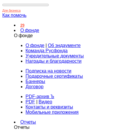
Для бизнеса
Как помочь
29
О фонде
О фонде
О фонде
|
Об эндаументе
Команда Русфонда
Учредительные документы
Награды и благодарности
Подписка на новости
Подарочные сертификаты
Баннеры
Договор
PDF-архив Ъ
PDF
|
Видео
Контакты и реквизиты
Мобильные приложения
Отчеты
Отчеты