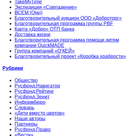
TakeMyTime
Экспедиция «Совпадение»
ВСЕМ (Qiwi)
Благотворительный аукцион ООО «Доброторг»
Благотворительная программа группы PBF
Карта «Добро» ОТП банка
Доставка жизни
Благотворительная программа помощи детям
компании QuickMADE
Группа компаний «О’КЕЙ»
Благотворительный проект «Коробка храбрости»
Рубрики
Общество
Русфонд.Навигатор
Русфонд.Рейтинг
Русфонд.Зенит
Информбюро
Словарь
«Дети вместо цветов»
Наши авторы
Партнеры
Русфонд.Право
«Вести»