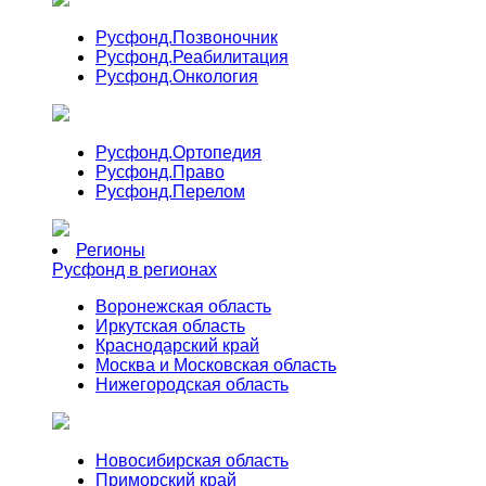
Русфонд.
Позвоночник
Русфонд.
Реабилитация
Русфонд.
Онкология
Русфонд.
Ортопедия
Русфонд.
Право
Русфонд.
Перелом
Регионы
Русфонд в регионах
Воронежская область
Иркутская область
Краснодарский край
Москва и Московская область
Нижегородская область
Новосибирская область
Приморский край