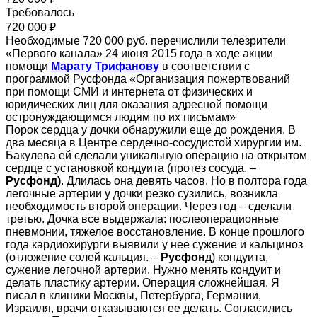
Требовалось
720 000 ₽
Необходимые 720 000 руб. перечислили телезрители
«Первого канала» 24 июня 2015 года в ходе акции
помощи
Марату Трифанову
в соответствии с
программой Русфонда «Организация пожертвований
при помощи СМИ и интернета от физических и
юридических лиц для оказания адресной помощи
остронуждающимся людям по их письмам»
Порок сердца у дочки обнаружили еще до рождения. В
два месяца в Центре сердечно-сосудистой хирургии им.
Бакулева ей сделали уникальную операцию на открытом
сердце с установкой кондуита (протез сосуда. –
Русфонд)
. Длилась она девять часов. Но в полтора года
легочные артерии у дочки резко сузились, возникла
необходимость второй операции. Через год – сделали
третью. Дочка все выдержала: послеоперационные
пневмонии, тяжелое восстановление. В конце прошлого
года кардиохирурги выявили у нее сужение и кальциноз
(отложение солей кальция. –
Русфон
д) кондуита,
сужение легочной артерии. Нужно менять кондуит и
делать пластику артерии. Операция сложнейшая. Я
писал в клиники Москвы, Петербурга, Германии,
Израиля, врачи отказываются ее делать. Согласились