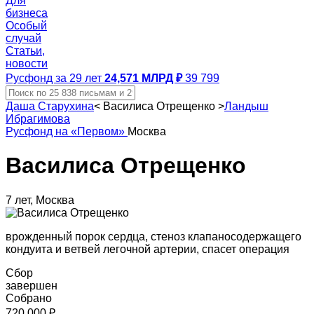
Для
бизнеса
Особый
случай
Статьи,
новости
Русфонд за 29 лет
24,571 МЛРД ₽
39 799
Даша Старухина
<
Василиса Отрещенко
>
Ландыш
Ибрагимова
Русфонд на «Первом»
Москва
Василиса Отрещенко
7 лет, Москва
врожденный порок сердца, стеноз клапаносодержащего
кондуита и ветвей легочной артерии, спасет операция
Сбор
завершен
Собрано
720 000 ₽