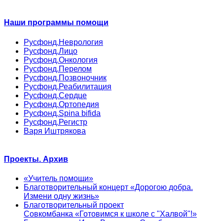
Наши программы помощи
Русфонд.Неврология
Русфонд.Лицо
Русфонд.Онкология
Русфонд.Перелом
Русфонд.Позвоночник
Русфонд.Реабилитация
Русфонд.Сердце
Русфонд.Ортопедия
Русфонд.Spina bifida
Русфонд.Регистр
Варя Иштрякова
Проекты. Архив
«Учитель помощи»
Благотворительный концерт «Дорогою добра.
Измени одну жизнь»
Благотворительный проект
Совкомбанка «Готовимся к школе с "Халвой"!»