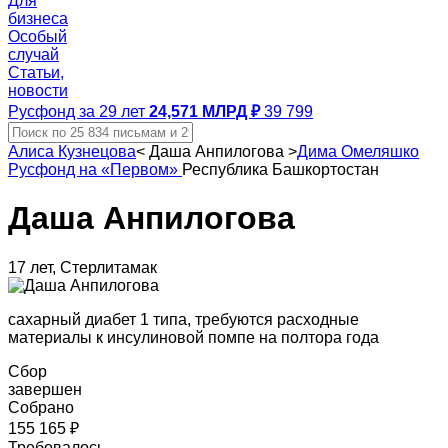
Для
бизнеса
Особый
случай
Статьи,
новости
Русфонд за 29 лет
24,571 МЛРД ₽
39 799
Алиса Кузнецова
<
Даша Анпилогова
>
Дима Омеляшко
Русфонд на «Первом»
Республика Башкортостан
Даша Анпилогова
17 лет, Стерлитамак
сахарный диабет 1 типа, требуются расходные
материалы к инсулиновой помпе на полтора года
Сбор
завершен
Собрано
155 165 ₽
Требовалось