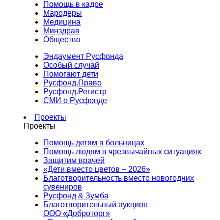
Помощь в кадре
Мародеры
Медицина
Минздрав
Общество
Эндаумент Русфонда
Особый случай
Помогают дети
Русфонд.Право
Русфонд.Регистр
СМИ о Русфонде
Проекты
Проекты
Помощь детям в больницах
Помощь людям в чрезвычайных ситуациях
Защитим врачей
«Дети вместо цветов – 2026»
Благотворительность вместо новогодних
сувениров
Русфонд & Зумба
Благотворительный аукцион
ООО «Доброторг»