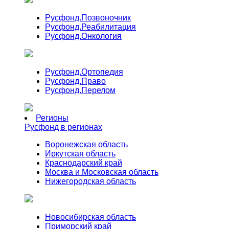
Русфонд.
Позвоночник
Русфонд.
Реабилитация
Русфонд.
Онкология
Русфонд.
Ортопедия
Русфонд.
Право
Русфонд.
Перелом
Регионы
Русфонд в регионах
Воронежская область
Иркутская область
Краснодарский край
Москва и Московская область
Нижегородская область
Новосибирская область
Приморский край