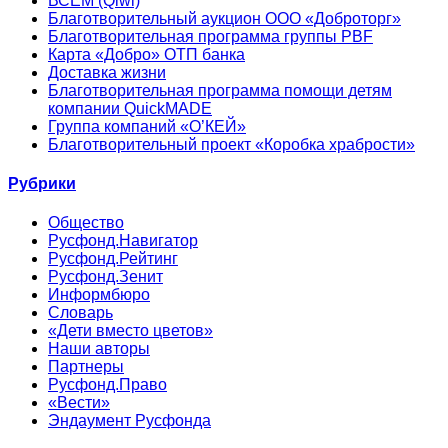
ВСЕМ (Qiwi)
Благотворительный аукцион ООО «Доброторг»
Благотворительная программа группы PBF
Карта «Добро» ОТП банка
Доставка жизни
Благотворительная программа помощи детям
компании QuickMADE
Группа компаний «О’КЕЙ»
Благотворительный проект «Коробка храбрости»
Рубрики
Общество
Русфонд.Навигатор
Русфонд.Рейтинг
Русфонд.Зенит
Информбюро
Словарь
«Дети вместо цветов»
Наши авторы
Партнеры
Русфонд.Право
«Вести»
Эндаумент Русфонда