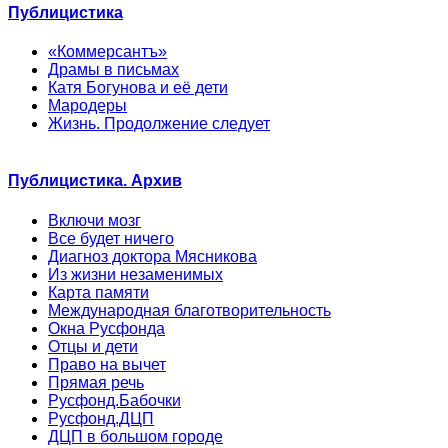
Публицистика
«Коммерсантъ»
Драмы в письмах
Катя Богунова и её дети
Мародеры
Жизнь. Продолжение следует
Публицистика. Архив
Включи мозг
Все будет ничего
Диагноз доктора Мясникова
Из жизни незаменимых
Карта памяти
Международная благотворительность
Окна Русфонда
Отцы и дети
Право на вычет
Прямая речь
Русфонд.Бабочки
Русфонд.ДЦП
ДЦП в большом городе