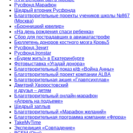
Русфонд.Марафон
Щедрый вторник Русфонда
Благотворительные проекты учеников школы №867
(Москва)
«Бронницкий ювелир»
«На день рождения спаси ребенка»
Сбор для пострадавших в авиакатастрофе
Бюллетень доноров костного мозга Кровь5
Русфонд.Зенит
Русфонд.Ironstar
«Будем жить!» в Екатеринбурге
Фотовыставка «Угадай донора»
Благотворительный показ к/ф «Война Анны»
Благотворительный проект компании ALBA
Благотворительная акция «Главпсихплав»
Дмитрий Хворостовский
и друзья – детям
Благотворительный онлайн‑марафон
«Апрель на подъеме»
Щедрый заплыв
Благотворительный «Марафон желаний»
Благотворительная программа компании «Флора»
TakeMyTime
Экспедиция «Совпадение»