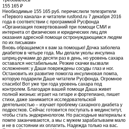
155 165 ₽
Необходимые 155 165 руб. перечислили телезрители
«Первого канала» и читатели rusfond.ru 7 декабря 2016
года в соответствии с программой Русфонда
«Организация пожертвований при помощи СМИ и
интернета от физических и юридических лиц для
оказания адресной помощи остронуждающимся людям
по их письмам»
Вновь обращаемся к вам за помощью! Дочка заболела
диабетом в четыре года. Мы делали уколы инсулина
шприц-ручками до десяти раз в день, но уровень сахара
оставался нестабильным. Резкие скачки вызвали
осложнения: у Даши повреждены сосуды глаз и ног.
Остановить их развитие помогла инсулиновая помпа,
которую подарили Даше читатели Русфонда. Огромное
спасибо! Вот уже три года уровень сахара под
контролем. Благодаря вашей помощи Даша живет
полной жизнью: играет на гитаре и фортепиано, пишет
стихи, даже занимается исследовательской
деятельностью – изучает проблему сахарного диабета у
подростков. Сейчас готовится поступать в мединститут,
чтобы стать эндокринологом. Но расходные материалы к
помпе заканчиваются, а мы с мужем зарабатываем мало
и не в состоянии их оплатить. Надежда только на вас.