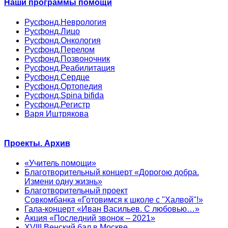
Наши программы помощи
Русфонд.Неврология
Русфонд.Лицо
Русфонд.Онкология
Русфонд.Перелом
Русфонд.Позвоночник
Русфонд.Реабилитация
Русфонд.Сердце
Русфонд.Ортопедия
Русфонд.Spina bifida
Русфонд.Регистр
Варя Иштрякова
Проекты. Архив
«Учитель помощи»
Благотворительный концерт «Дорогою добра.
Измени одну жизнь»
Благотворительный проект
Совкомбанка «Готовимся к школе с "Халвой"!»
Гала-концерт «Иван Васильев. С любовью…»
Акция «Последний звонок – 2021»
XVIII Венский бал в Москве