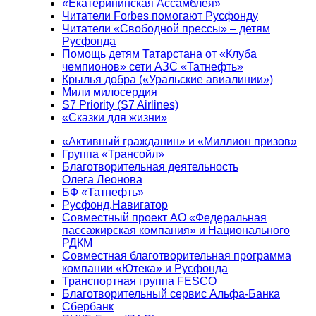
«Екатерининская Ассамблея»
Читатели Forbes помогают Русфонду
Читатели «Свободной прессы» – детям
Русфонда
Помощь детям Татарстана от «Клуба
чемпионов» сети АЗС «Татнефть»
Крылья добра («Уральские авиалинии»)
Мили милосердия
S7 Priority (S7 Airlines)
«Сказки для жизни»
«Активный гражданин» и «Миллион призов»
Группа «Трансойл»
Благотворительная деятельность
Олега Леонова
БФ «Татнефть»
Русфонд.Навигатор
Совместный проект АО «Федеральная
пассажирская компания» и Национального
РДКМ
Совместная благотворительная программа
компании «Ютека» и Русфонда
Транспортная группа FESCO
Благотворительный сервис Альфа-Банка
Сбербанк