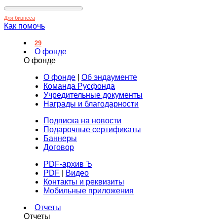
Для бизнеса
Как помочь
29
О фонде
О фонде
О фонде
|
Об эндаументе
Команда Русфонда
Учредительные документы
Награды и благодарности
Подписка на новости
Подарочные сертификаты
Баннеры
Договор
PDF-архив Ъ
PDF
|
Видео
Контакты и реквизиты
Мобильные приложения
Отчеты
Отчеты