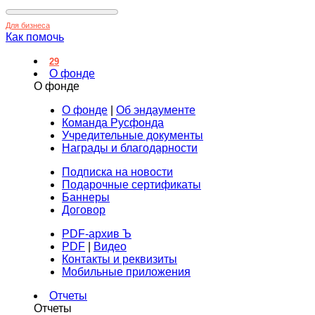
Для бизнеса
Как помочь
29
О фонде
О фонде
О фонде
|
Об эндаументе
Команда Русфонда
Учредительные документы
Награды и благодарности
Подписка на новости
Подарочные сертификаты
Баннеры
Договор
PDF-архив Ъ
PDF
|
Видео
Контакты и реквизиты
Мобильные приложения
Отчеты
Отчеты