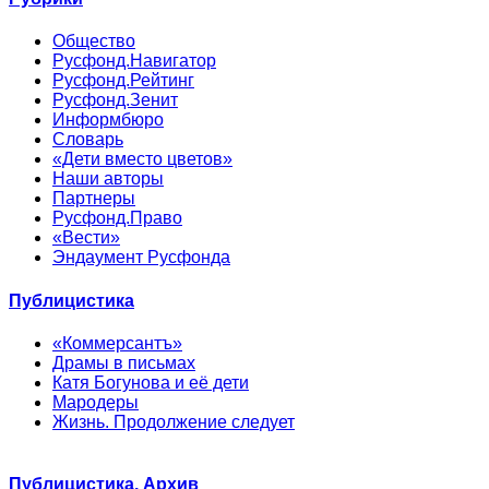
Общество
Русфонд.Навигатор
Русфонд.Рейтинг
Русфонд.Зенит
Информбюро
Словарь
«Дети вместо цветов»
Наши авторы
Партнеры
Русфонд.Право
«Вести»
Эндаумент Русфонда
Публицистика
«Коммерсантъ»
Драмы в письмах
Катя Богунова и её дети
Мародеры
Жизнь. Продолжение следует
Публицистика. Архив