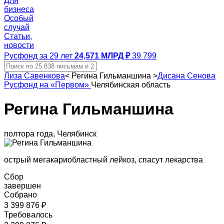
Для
бизнеса
Особый
случай
Статьи,
новости
Русфонд за 29 лет
24,571 МЛРД ₽
39 799
Лиза Савенкова
<
Регина Гильманшина
>
Дисана Сенова
Русфонд на «Первом»
Челябинская область
Регина Гильманшина
полтора года, Челябинск
острый мегакариобластный лейкоз, спасут лекарства
Сбор
завершен
Собрано
3 399 876 ₽
Требовалось