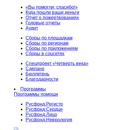
«Вы помогли, спасибо!»
Куда пошли ваши деньги
Отчет о пожертвованиях
Годовые отчеты
Аудит
Сборы по площадкам
Сборы по регионам
Сборы по приложениям
Сборы в соцсетях
Спецпроект «Четверть века»
Сделано
Бюллетень
Благодарности
Программы
Программы помощи
Русфонд.
Регистр
Русфонд.
Сердце
Русфонд.
Лицо
Русфонд.
Неврология