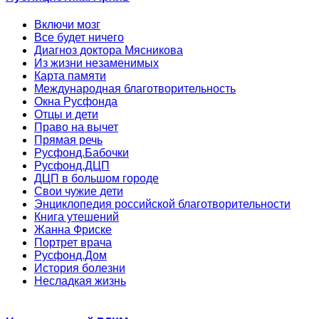
Включи мозг
Все будет ничего
Диагноз доктора Мясникова
Из жизни незаменимых
Карта памяти
Международная благотворительность
Окна Русфонда
Отцы и дети
Право на вычет
Прямая речь
Русфонд.Бабочки
Русфонд.ДЦП
ДЦП в большом городе
Свои чужие дети
Энциклопедия российской благотворительности
Книга утешений
Жанна Фриске
Портрет врача
Русфонд.Дом
История болезни
Несладкая жизнь