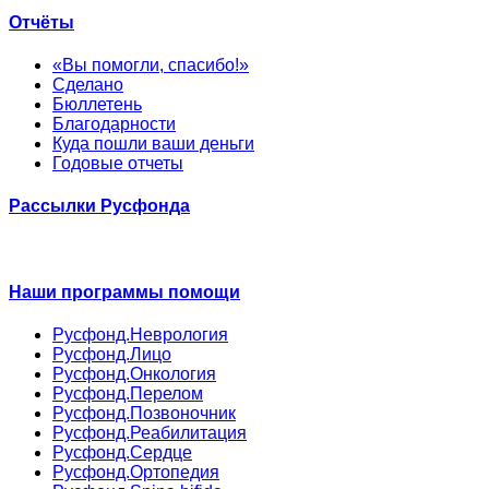
Отчёты
«Вы помогли, спасибо!»
Сделано
Бюллетень
Благодарности
Куда пошли ваши деньги
Годовые отчеты
Рассылки Русфонда
Наши программы помощи
Русфонд.Неврология
Русфонд.Лицо
Русфонд.Онкология
Русфонд.Перелом
Русфонд.Позвоночник
Русфонд.Реабилитация
Русфонд.Сердце
Русфонд.Ортопедия