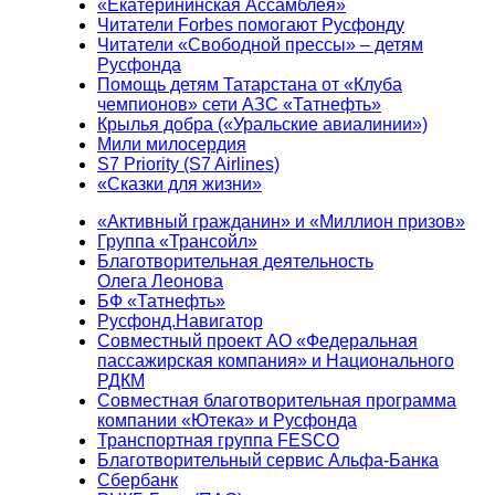
«Екатерининская Ассамблея»
Читатели Forbes помогают Русфонду
Читатели «Свободной прессы» – детям
Русфонда
Помощь детям Татарстана от «Клуба
чемпионов» сети АЗС «Татнефть»
Крылья добра («Уральские авиалинии»)
Мили милосердия
S7 Priority (S7 Airlines)
«Сказки для жизни»
«Активный гражданин» и «Миллион призов»
Группа «Трансойл»
Благотворительная деятельность
Олега Леонова
БФ «Татнефть»
Русфонд.Навигатор
Совместный проект АО «Федеральная
пассажирская компания» и Национального
РДКМ
Совместная благотворительная программа
компании «Ютека» и Русфонда
Транспортная группа FESCO
Благотворительный сервис Альфа-Банка
Сбербанк