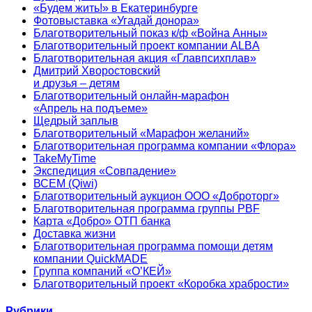
«Будем жить!» в Екатеринбурге
Фотовыставка «Угадай донора»
Благотворительный показ к/ф «Война Анны»
Благотворительный проект компании ALBA
Благотворительная акция «Главпсихплав»
Дмитрий Хворостовский
и друзья – детям
Благотворительный онлайн‑марафон
«Апрель на подъеме»
Щедрый заплыв
Благотворительный «Марафон желаний»
Благотворительная программа компании «Флора»
TakeMyTime
Экспедиция «Совпадение»
ВСЕМ (Qiwi)
Благотворительный аукцион ООО «Доброторг»
Благотворительная программа группы PBF
Карта «Добро» ОТП банка
Доставка жизни
Благотворительная программа помощи детям
компании QuickMADE
Группа компаний «О’КЕЙ»
Благотворительный проект «Коробка храбрости»
Рубрики