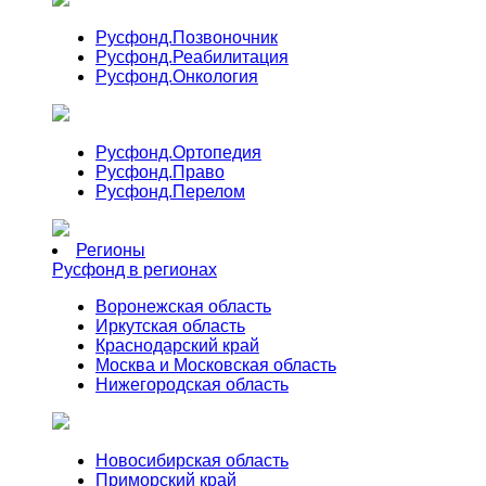
Русфонд.
Позвоночник
Русфонд.
Реабилитация
Русфонд.
Онкология
Русфонд.
Ортопедия
Русфонд.
Право
Русфонд.
Перелом
Регионы
Русфонд в регионах
Воронежская область
Иркутская область
Краснодарский край
Москва и Московская область
Нижегородская область
Новосибирская область
Приморский край