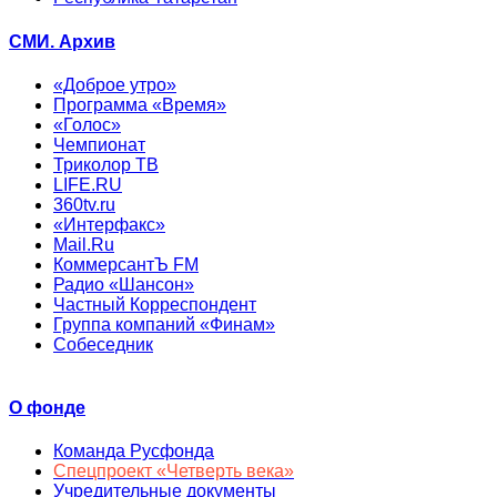
СМИ. Архив
«Доброе утро»
Программа «Время»
«Голос»
Чемпионат
Триколор ТВ
LIFE.RU
360tv.ru
«Интерфакс»
Mail.Ru
КоммерсантЪ FM
Радио «Шансон»
Частный Корреспондент
Группа компаний «Финам»
Собеседник
О фонде
Команда Русфонда
Спецпроект «Четверть века»
Учредительные документы