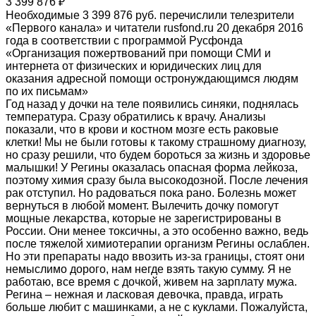
3 399 876 ₽
Необходимые 3 399 876 руб. перечислили телезрители
«Первого канала» и читатели rusfond.ru 20 декабря 2016
года в соответствии с программой Русфонда
«Организация пожертвований при помощи СМИ и
интернета от физических и юридических лиц для
оказания адресной помощи остронуждающимся людям
по их письмам»
Год назад у дочки на теле появились синяки, поднялась
температура. Сразу обратились к врачу. Анализы
показали, что в крови и костном мозге есть раковые
клетки! Мы не были готовы к такому страшному диагнозу,
но сразу решили, что будем бороться за жизнь и здоровье
малышки! У Регины оказалась опасная форма лейкоза,
поэтому химия сразу была высокодозной. После лечения
рак отступил. Но радоваться пока рано. Болезнь может
вернуться в любой момент. Вылечить дочку помогут
мощные лекарства, которые не зарегистрированы в
России. Они менее токсичны, а это особенно важно, ведь
после тяжелой химиотерапии организм Регины ослаблен.
Но эти препараты надо ввозить из-за границы, стоят они
немыслимо дорого, нам негде взять такую сумму. Я не
работаю, все время с дочкой, живем на зарплату мужа.
Регина – нежная и ласковая девочка, правда, играть
больше любит с машинками, а не с куклами. Пожалуйста,