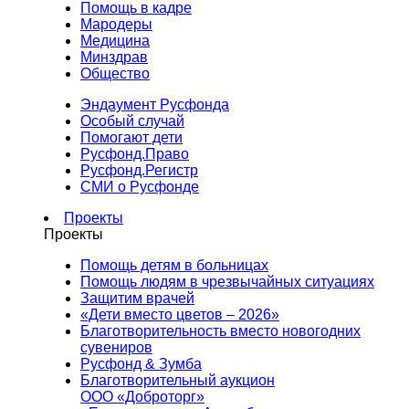
Помощь в кадре
Мародеры
Медицина
Минздрав
Общество
Эндаумент Русфонда
Особый случай
Помогают дети
Русфонд.Право
Русфонд.Регистр
СМИ о Русфонде
Проекты
Проекты
Помощь детям в больницах
Помощь людям в чрезвычайных ситуациях
Защитим врачей
«Дети вместо цветов – 2026»
Благотворительность вместо новогодних
сувениров
Русфонд & Зумба
Благотворительный аукцион
ООО «Доброторг»