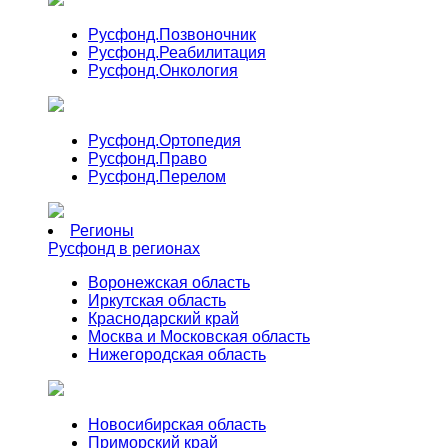
Русфонд.
Позвоночник
Русфонд.
Реабилитация
Русфонд.
Онкология
Русфонд.
Ортопедия
Русфонд.
Право
Русфонд.
Перелом
Регионы
Русфонд в регионах
Воронежская область
Иркутская область
Краснодарский край
Москва и Московская область
Нижегородская область
Новосибирская область
Приморский край