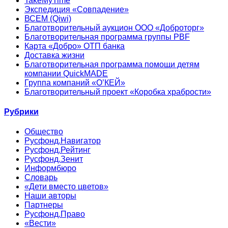
TakeMyTime
Экспедиция «Совпадение»
ВСЕМ (Qiwi)
Благотворительный аукцион ООО «Доброторг»
Благотворительная программа группы PBF
Карта «Добро» ОТП банка
Доставка жизни
Благотворительная программа помощи детям
компании QuickMADE
Группа компаний «О’КЕЙ»
Благотворительный проект «Коробка храбрости»
Рубрики
Общество
Русфонд.Навигатор
Русфонд.Рейтинг
Русфонд.Зенит
Информбюро
Словарь
«Дети вместо цветов»
Наши авторы
Партнеры
Русфонд.Право
«Вести»