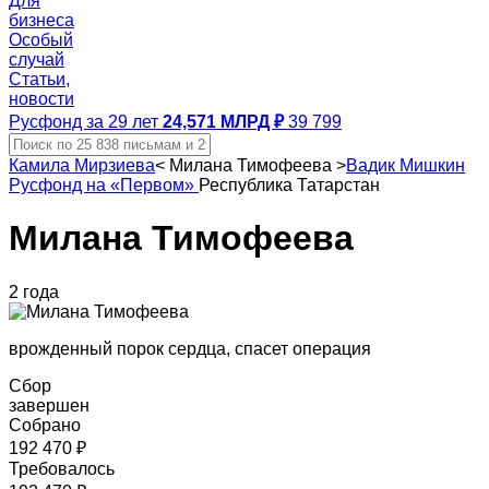
Для
бизнеса
Особый
случай
Статьи,
новости
Русфонд за 29 лет
24,571 МЛРД ₽
39 799
Камила Мирзиева
<
Милана Тимофеева
>
Вадик Мишкин
Русфонд на «Первом»
Республика Татарстан
Милана Тимофеева
2 года
врожденный порок сердца, спасет операция
Сбор
завершен
Собрано
192 470 ₽
Требовалось