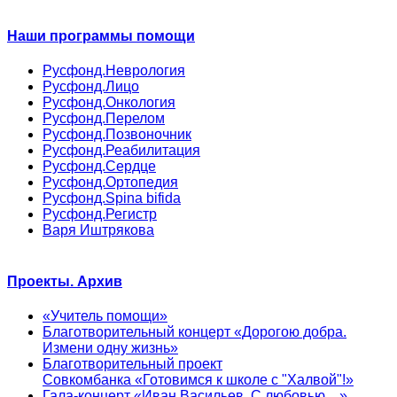
Наши программы помощи
Русфонд.Неврология
Русфонд.Лицо
Русфонд.Онкология
Русфонд.Перелом
Русфонд.Позвоночник
Русфонд.Реабилитация
Русфонд.Сердце
Русфонд.Ортопедия
Русфонд.Spina bifida
Русфонд.Регистр
Варя Иштрякова
Проекты. Архив
«Учитель помощи»
Благотворительный концерт «Дорогою добра.
Измени одну жизнь»
Благотворительный проект
Совкомбанка «Готовимся к школе с "Халвой"!»
Гала-концерт «Иван Васильев. С любовью…»