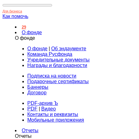
Для бизнеса
Как помочь
29
О фонде
О фонде
О фонде
|
Об эндаументе
Команда Русфонда
Учредительные документы
Награды и благодарности
Подписка на новости
Подарочные сертификаты
Баннеры
Договор
PDF-архив Ъ
PDF
|
Видео
Контакты и реквизиты
Мобильные приложения
Отчеты
Отчеты