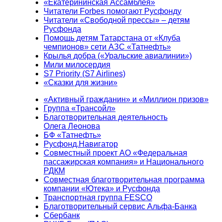
«Екатерининская Ассамблея»
Читатели Forbes помогают Русфонду
Читатели «Свободной прессы» – детям
Русфонда
Помощь детям Татарстана от «Клуба
чемпионов» сети АЗС «Татнефть»
Крылья добра («Уральские авиалинии»)
Мили милосердия
S7 Priority (S7 Airlines)
«Сказки для жизни»
«Активный гражданин» и «Миллион призов»
Группа «Трансойл»
Благотворительная деятельность
Олега Леонова
БФ «Татнефть»
Русфонд.Навигатор
Совместный проект АО «Федеральная
пассажирская компания» и Национального
РДКМ
Совместная благотворительная программа
компании «Ютека» и Русфонда
Транспортная группа FESCO
Благотворительный сервис Альфа-Банка
Сбербанк