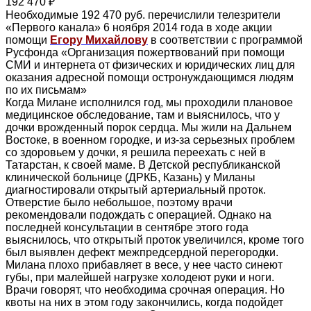
192 470 ₽
Необходимые 192 470 руб. перечислили телезрители
«Первого канала» 6 ноября 2014 года в ходе акции
помощи
Егору Михайлову
в соответствии с программой
Русфонда «Организация пожертвований при помощи
СМИ и интернета от физических и юридических лиц для
оказания адресной помощи остронуждающимся людям
по их письмам»
Когда Милане исполнился год, мы проходили плановое
медицинское обследование, там и выяснилось, что у
дочки врожденный порок сердца. Мы жили на Дальнем
Востоке, в военном городке, и из-за серьезных проблем
со здоровьем у дочки, я решила переехать с ней в
Татарстан, к своей маме. В Детской республиканской
клинической больнице (ДРКБ, Казань) у Миланы
диагностировали открытый артериальный проток.
Отверстие было небольшое, поэтому врачи
рекомендовали подождать с операцией. Однако на
последней консультации в сентябре этого года
выяснилось, что открытый проток увеличился, кроме того
был выявлен дефект межпредсердной перегородки.
Милана плохо прибавляет в весе, у нее часто синеют
губы, при малейшей нагрузке холодеют руки и ноги.
Врачи говорят, что необходима срочная операция. Но
квоты на них в этом году закончились, когда подойдет