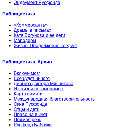
Эндаумент Русфонда
Публицистика
«Коммерсантъ»
Драмы в письмах
Катя Богунова и её дети
Мародеры
Жизнь. Продолжение следует
Публицистика. Архив
Включи мозг
Все будет ничего
Диагноз доктора Мясникова
Из жизни незаменимых
Карта памяти
Международная благотворительность
Окна Русфонда
Отцы и дети
Право на вычет
Прямая речь
Русфонд.Бабочки