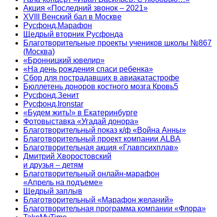
Акция «Последний звонок – 2021»
XVIII Венский бал в Москве
Русфонд.Марафон
Щедрый вторник Русфонда
Благотворительные проекты учеников школы №867
(Москва)
«Бронницкий ювелир»
«На день рождения спаси ребенка»
Сбор для пострадавших в авиакатастрофе
Бюллетень доноров костного мозга Кровь5
Русфонд.Зенит
Русфонд.Ironstar
«Будем жить!» в Екатеринбурге
Фотовыставка «Угадай донора»
Благотворительный показ к/ф «Война Анны»
Благотворительный проект компании ALBA
Благотворительная акция «Главпсихплав»
Дмитрий Хворостовский
и друзья – детям
Благотворительный онлайн‑марафон
«Апрель на подъеме»
Щедрый заплыв
Благотворительный «Марафон желаний»
Благотворительная программа компании «Флора»