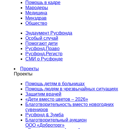
Помощь в кадре
Мародеры
Медицина
Минздрав
Общество
Эндаумент Русфонда
Особый случай
Помогают дети
Русфонд.Право
Русфонд.Регистр
СМИ о Русфонде
Проекты
Проекты
Помощь детям в больницах
Помощь людям в чрезвычайных ситуациях
Защитим врачей
«Дети вместо цветов – 2026»
Благотворительность вместо новогодних
сувениров
Русфонд & Зумба
Благотворительный аукцион
ООО «Доброторг»