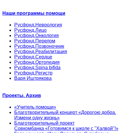
Наши программы помощи
Русфонд.Неврология
Русфонд.Лицо
Русфонд.Онкология
Русфонд.Перелом
Русфонд.Позвоночник
Русфонд.Реабилитация
Русфонд.Сердце
Русфонд.Ортопедия
Русфонд.Spina bifida
Русфонд.Регистр
Варя Иштрякова
Проекты. Архив
«Учитель помощи»
Благотворительный концерт «Дорогою добра.
Измени одну жизнь»
Благотворительный проект
Совкомбанка «Готовимся к школе с "Халвой"!»