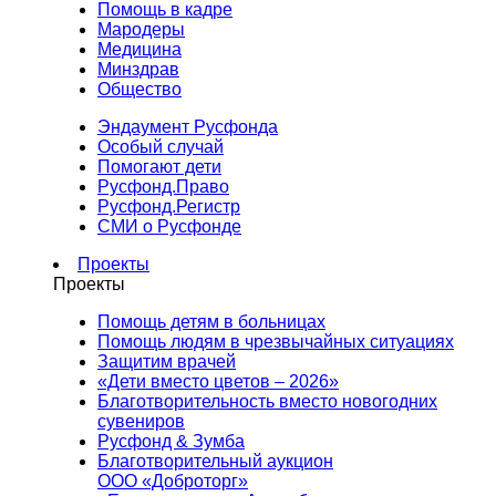
Помощь в кадре
Мародеры
Медицина
Минздрав
Общество
Эндаумент Русфонда
Особый случай
Помогают дети
Русфонд.Право
Русфонд.Регистр
СМИ о Русфонде
Проекты
Проекты
Помощь детям в больницах
Помощь людям в чрезвычайных ситуациях
Защитим врачей
«Дети вместо цветов – 2026»
Благотворительность вместо новогодних
сувениров
Русфонд & Зумба
Благотворительный аукцион
ООО «Доброторг»