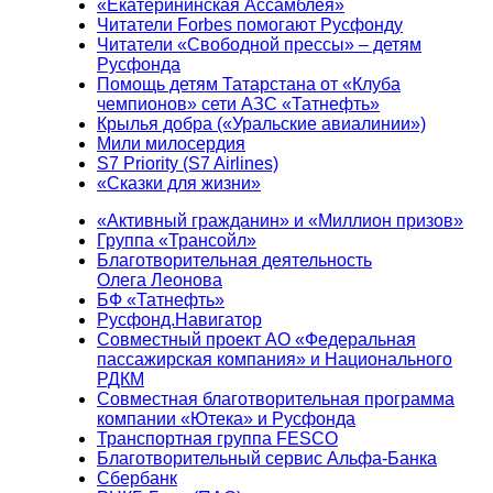
«Екатерининская Ассамблея»
Читатели Forbes помогают Русфонду
Читатели «Свободной прессы» – детям
Русфонда
Помощь детям Татарстана от «Клуба
чемпионов» сети АЗС «Татнефть»
Крылья добра («Уральские авиалинии»)
Мили милосердия
S7 Priority (S7 Airlines)
«Сказки для жизни»
«Активный гражданин» и «Миллион призов»
Группа «Трансойл»
Благотворительная деятельность
Олега Леонова
БФ «Татнефть»
Русфонд.Навигатор
Совместный проект АО «Федеральная
пассажирская компания» и Национального
РДКМ
Совместная благотворительная программа
компании «Ютека» и Русфонда
Транспортная группа FESCO
Благотворительный сервис Альфа-Банка
Сбербанк