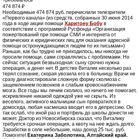
474 874 ₽
Необходимые 474 874 руб. перечислили телезрители
«Первого канала» (из средств, собранных 30 июня 2014
года в ходе акции помощи
Харитону Бобу
в
соответствии с программой Русфонда «Организация
пожертвований при помощи СМИ и интернета от
физических и юридических лиц для оказания адресной
помощи остронуждающимся людям по их письмам»)
Раньше, как бы трудно не приходилось, мы никогда не
просили помощи, сами справлялись с проблемами. Но
сейчас ситуация безвыходная: сыну срочно нужна
операция, а денег нет. В детстве Виталик несколько раз
терял сознание, скорая увозила его в больницу. Врачи не
сразу диагностировали сложную форму сколиоза с
защемлением позвонков и слабым кровоснабжением
мозга. Все годы мы лечим сколиоз, но ничего не помогает,
искривление никакой одеждой уже не скрыть. Из
веселого, активного мальчишки сын превратился в
домоседа, любая насмешка вводит его в депрессию. Он
так ослаб, что иной раз и портфель до школы донести не
может. Доктор из Новосибирска сказал, что Виталику
требуется срочная операция, а квоту на нее ждать долго.
Заработки в селе небольшие, наш доход 25 тыс. руб.
Помогите!
Екатерина Заболотина, Алтайский край.