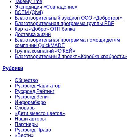
TakeMyTime
Экспедиция «Совпадение»
ВСЕМ (Qiwi)
Благотворительный аукцион ООО «Доброторг»
Благотворительная программа группы PBF
Карта «Добро» ОТП банка
Доставка жизни
Благотворительная программа помощи детям
компании QuickMADE
Группа компаний «О’КЕЙ»
Благотворительный проект «Коробка храбрости»
Рубрики
Общество
Русфонд.Навигатор
Русфонд.Рейтинг
Русфонд.Зенит
Информбюро
Словарь
«Дети вместо цветов»
Наши авторы
Партнеры
Русфонд.Право
«Вести»