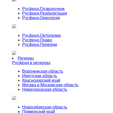
Русфонд.
Позвоночник
Русфонд.
Реабилитация
Русфонд.
Онкология
Русфонд.
Ортопедия
Русфонд.
Право
Русфонд.
Перелом
Регионы
Русфонд в регионах
Воронежская область
Иркутская область
Краснодарский край
Москва и Московская область
Нижегородская область
Новосибирская область
Приморский край