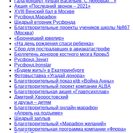
Гала-концерт «Иван Васильев. С любовью…»
Акция «Последний звонок – 2021»
XVIII Венский бал в Москве
Русфонд.Марафон
Щедрый вторник Русфонда
Благотворительные проекты учеников школы №867
(Москва)
«Бронницкий ювелир»
«На день рождения спаси ребенка»
Сбор для пострадавших в авиакатастрофе
Бюллетень доноров костного мозга Кровь5
Русфонд.Зенит
Русфонд.Ironstar
«Будем жить!» в Екатеринбурге
Фотовыставка «Угадай донора»
Благотворительный показ к/ф «Война Анны»
Благотворительный проект компании ALBA
Благотворительная акция «Главпсихплав»
Дмитрий Хворостовский
и друзья – детям
Благотворительный онлайн‑марафон
«Апрель на подъеме»
Щедрый заплыв
Благотворительный «Марафон желаний»
Благотворительная программа компании «Флора»