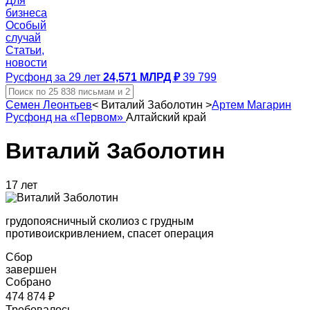
Для
бизнеса
Особый
случай
Статьи,
новости
Русфонд за 29 лет
24,571 МЛРД ₽
39 799
Семен Леонтьев
<
Виталий Заболотин
>
Артем Магарин
Русфонд на «Первом»
Алтайский край
Виталий Заболотин
17 лет
грудопоясничный сколиоз с грудным
противоискривлением, спасет операция
Сбор
завершен
Собрано
474 874 ₽
Требовалось