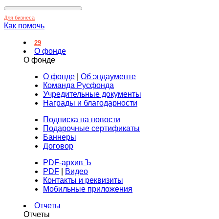
Для бизнеса
Как помочь
29
О фонде
О фонде
О фонде
|
Об эндаументе
Команда Русфонда
Учредительные документы
Награды и благодарности
Подписка на новости
Подарочные сертификаты
Баннеры
Договор
PDF-архив Ъ
PDF
|
Видео
Контакты и реквизиты
Мобильные приложения
Отчеты
Отчеты