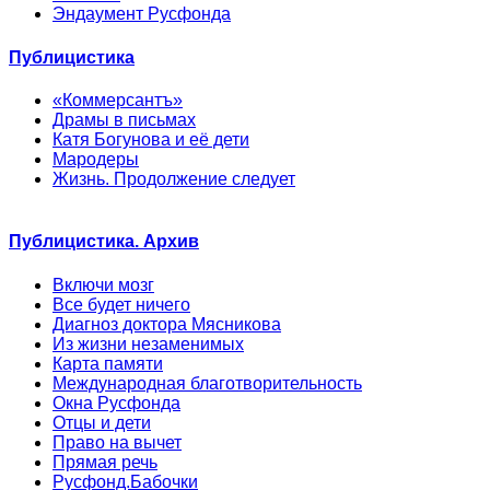
Эндаумент Русфонда
Публицистика
«Коммерсантъ»
Драмы в письмах
Катя Богунова и её дети
Мародеры
Жизнь. Продолжение следует
Публицистика. Архив
Включи мозг
Все будет ничего
Диагноз доктора Мясникова
Из жизни незаменимых
Карта памяти
Международная благотворительность
Окна Русфонда
Отцы и дети
Право на вычет
Прямая речь
Русфонд.Бабочки