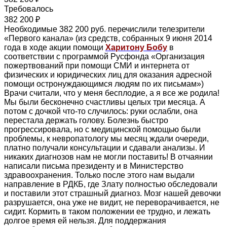
Требовалось
382 200 ₽
Необходимые 382 200 руб. перечислили телезрители
«Первого канала» (из средств, собранных 9 июня 2014
года в ходе акции помощи
Харитону Бобу
в
соответствии с программой Русфонда «Организация
пожертвований при помощи СМИ и интернета от
физических и юридических лиц для оказания адресной
помощи остронуждающимся людям по их письмам»)
Врачи считали, что у меня бесплодие, а я все же родила!
Мы были бесконечно счастливы целых три месяца. А
потом с дочкой что-то случилось: руки ослабли, она
перестала держать голову. Болезнь быстро
прогрессировала, но с медицинской помощью были
проблемы, к невропатологу мы месяц ждали очереди,
платно получали консультации и сдавали анализы. И
никаких диагнозов нам не могли поставить! В отчаянии
написали письма президенту и в Министерство
здравоохранения. Только после этого нам выдали
направление в РДКБ, где Злату полностью обследовали
и поставили этот страшный диагноз. Мозг нашей девочки
разрушается, она уже не видит, не переворачивается, не
сидит. Кормить в таком положении ее трудно, и лежать
долгое время ей нельзя. Для поддержания