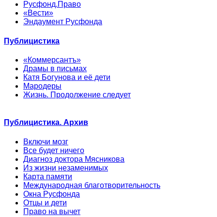
Русфонд.Право
«Вести»
Эндаумент Русфонда
Публицистика
«Коммерсантъ»
Драмы в письмах
Катя Богунова и её дети
Мародеры
Жизнь. Продолжение следует
Публицистика. Архив
Включи мозг
Все будет ничего
Диагноз доктора Мясникова
Из жизни незаменимых
Карта памяти
Международная благотворительность
Окна Русфонда
Отцы и дети
Право на вычет