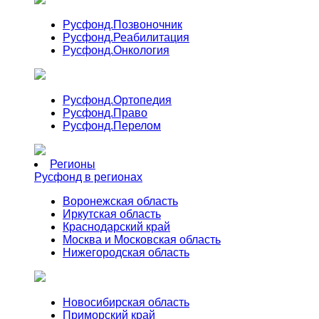
Русфонд.
Позвоночник
Русфонд.
Реабилитация
Русфонд.
Онкология
Русфонд.
Ортопедия
Русфонд.
Право
Русфонд.
Перелом
Регионы
Русфонд в регионах
Воронежская область
Иркутская область
Краснодарский край
Москва и Московская область
Нижегородская область
Новосибирская область
Приморский край