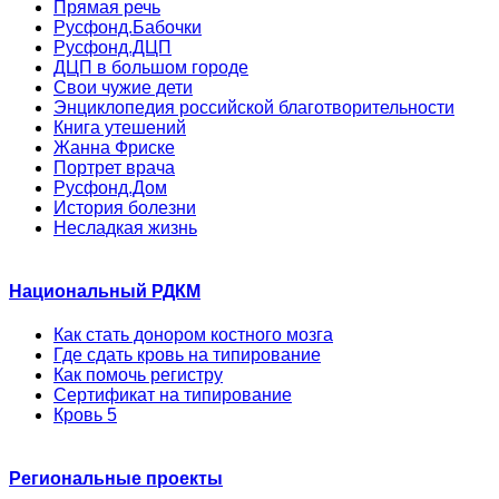
Прямая речь
Русфонд.Бабочки
Русфонд.ДЦП
ДЦП в большом городе
Свои чужие дети
Энциклопедия российской благотворительности
Книга утешений
Жанна Фриске
Портрет врача
Русфонд.Дом
История болезни
Несладкая жизнь
Национальный РДКМ
Как стать донором костного мозга
Где сдать кровь на типирование
Как помочь регистру
Сертификат на типирование
Кровь 5
Региональные проекты