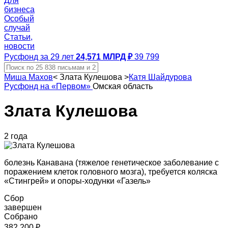
Для
бизнеса
Особый
случай
Статьи,
новости
Русфонд за 29 лет
24,571 МЛРД ₽
39 799
Миша Махов
<
Злата Кулешова
>
Катя Шайдурова
Русфонд на «Первом»
Омская область
Злата Кулешова
2 года
болезнь Канавана (тяжелое генетическое заболевание с
поражением клеток головного мозга), требуется коляска
«Стингрей» и опоры-ходунки «Газель»
Сбор
завершен
Собрано
382 200 ₽