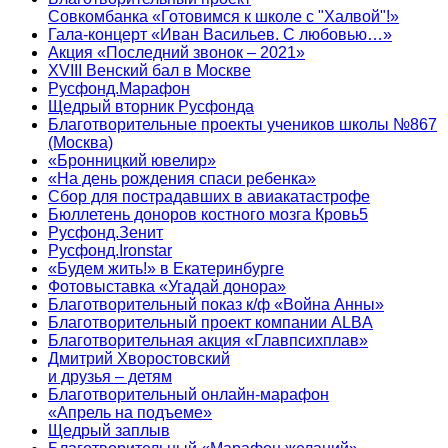
Совкомбанка «Готовимся к школе с "Халвой"!»
Гала-концерт «Иван Васильев. С любовью…»
Акция «Последний звонок – 2021»
XVIII Венский бал в Москве
Русфонд.Марафон
Щедрый вторник Русфонда
Благотворительные проекты учеников школы №867
(Москва)
«Бронницкий ювелир»
«На день рождения спаси ребенка»
Сбор для пострадавших в авиакатастрофе
Бюллетень доноров костного мозга Кровь5
Русфонд.Зенит
Русфонд.Ironstar
«Будем жить!» в Екатеринбурге
Фотовыставка «Угадай донора»
Благотворительный показ к/ф «Война Анны»
Благотворительный проект компании ALBA
Благотворительная акция «Главпсихплав»
Дмитрий Хворостовский
и друзья – детям
Благотворительный онлайн‑марафон
«Апрель на подъеме»
Щедрый заплыв