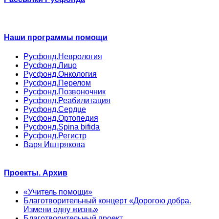
Наши программы помощи
Русфонд.Неврология
Русфонд.Лицо
Русфонд.Онкология
Русфонд.Перелом
Русфонд.Позвоночник
Русфонд.Реабилитация
Русфонд.Сердце
Русфонд.Ортопедия
Русфонд.Spina bifida
Русфонд.Регистр
Варя Иштрякова
Проекты. Архив
«Учитель помощи»
Благотворительный концерт «Дорогою добра.
Измени одну жизнь»
Благотворительный проект