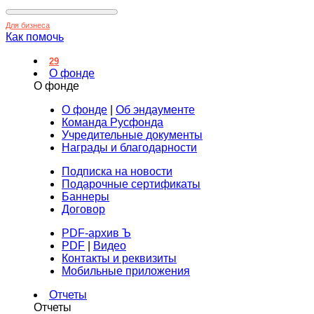
Для бизнеса
Как помочь
29
О фонде
О фонде
О фонде
|
Об эндаументе
Команда Русфонда
Учредительные документы
Награды и благодарности
Подписка на новости
Подарочные сертификаты
Баннеры
Договор
PDF-архив Ъ
PDF
|
Видео
Контакты и реквизиты
Мобильные приложения
Отчеты
Отчеты