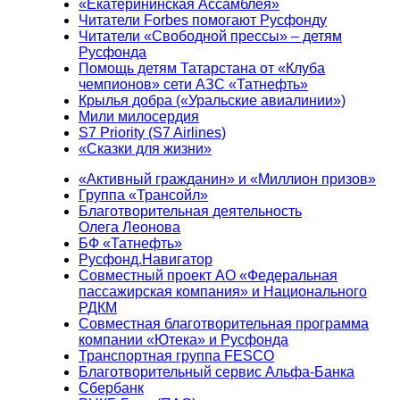
«Екатерининская Ассамблея»
Читатели Forbes помогают Русфонду
Читатели «Свободной прессы» – детям
Русфонда
Помощь детям Татарстана от «Клуба
чемпионов» сети АЗС «Татнефть»
Крылья добра («Уральские авиалинии»)
Мили милосердия
S7 Priority (S7 Airlines)
«Сказки для жизни»
«Активный гражданин» и «Миллион призов»
Группа «Трансойл»
Благотворительная деятельность
Олега Леонова
БФ «Татнефть»
Русфонд.Навигатор
Совместный проект АО «Федеральная
пассажирская компания» и Национального
РДКМ
Совместная благотворительная программа
компании «Ютека» и Русфонда
Транспортная группа FESCO
Благотворительный сервис Альфа-Банка
Сбербанк