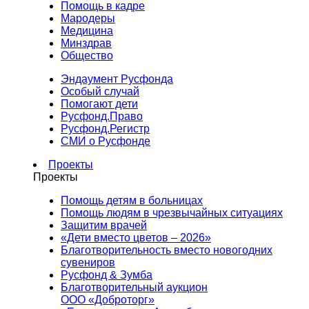
Помощь в кадре
Мародеры
Медицина
Минздрав
Общество
Эндаумент Русфонда
Особый случай
Помогают дети
Русфонд.Право
Русфонд.Регистр
СМИ о Русфонде
Проекты
Проекты
Помощь детям в больницах
Помощь людям в чрезвычайных ситуациях
Защитим врачей
«Дети вместо цветов – 2026»
Благотворительность вместо новогодних
сувениров
Русфонд & Зумба
Благотворительный аукцион
ООО «Доброторг»