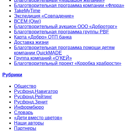
Благотворительный «Марафон желаний»
Благотворительная программа компании «Флора»
TakeMyTime
Экспедиция «Совпадение»
ВСЕМ (Qiwi)
Благотворительный аукцион ООО «Доброторг»
Благотворительная программа группы PBF
Карта «Добро» ОТП банка
Доставка жизни
Благотворительная программа помощи детям
компании QuickMADE
Группа компаний «О’КЕЙ»
Благотворительный проект «Коробка храбрости»
Рубрики
Общество
Русфонд.Навигатор
Русфонд.Рейтинг
Русфонд.Зенит
Информбюро
Словарь
«Дети вместо цветов»
Наши авторы
Партнеры