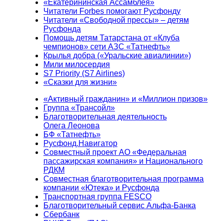
«Екатерининская Ассамблея»
Читатели Forbes помогают Русфонду
Читатели «Свободной прессы» – детям
Русфонда
Помощь детям Татарстана от «Клуба
чемпионов» сети АЗС «Татнефть»
Крылья добра («Уральские авиалинии»)
Мили милосердия
S7 Priority (S7 Airlines)
«Сказки для жизни»
«Активный гражданин» и «Миллион призов»
Группа «Трансойл»
Благотворительная деятельность
Олега Леонова
БФ «Татнефть»
Русфонд.Навигатор
Совместный проект АО «Федеральная
пассажирская компания» и Национального
РДКМ
Совместная благотворительная программа
компании «Ютека» и Русфонда
Транспортная группа FESCO
Благотворительный сервис Альфа-Банка
Сбербанк