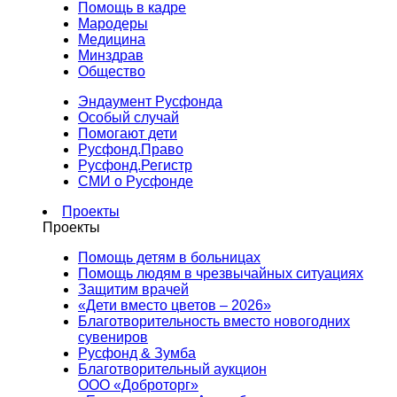
Помощь в кадре
Мародеры
Медицина
Минздрав
Общество
Эндаумент Русфонда
Особый случай
Помогают дети
Русфонд.Право
Русфонд.Регистр
СМИ о Русфонде
Проекты
Проекты
Помощь детям в больницах
Помощь людям в чрезвычайных ситуациях
Защитим врачей
«Дети вместо цветов – 2026»
Благотворительность вместо новогодних
сувениров
Русфонд & Зумба
Благотворительный аукцион
ООО «Доброторг»