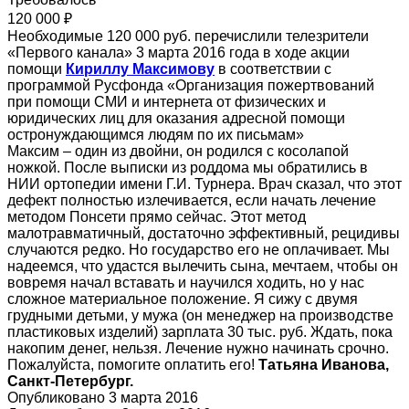
120 000 ₽
Необходимые 120 000 руб. перечислили телезрители
«Первого канала» 3 марта 2016 года в ходе акции
помощи
Кириллу Максимову
в соответствии с
программой Русфонда «Организация пожертвований
при помощи СМИ и интернета от физических и
юридических лиц для оказания адресной помощи
остронуждающимся людям по их письмам»
Максим – один из двойни, он родился с косолапой
ножкой. После выписки из роддома мы обратились в
НИИ ортопедии имени Г.И. Турнера. Врач сказал, что этот
дефект полностью излечивается, если начать лечение
методом Понсети прямо сейчас. Этот метод
малотравматичный, достаточно эффективный, рецидивы
случаются редко. Но государство его не оплачивает. Мы
надеемся, что удастся вылечить сына, мечтаем, чтобы он
вовремя начал вставать и научился ходить, но у нас
сложное материальное положение. Я сижу с двумя
грудными детьми, у мужа (он менеджер на производстве
пластиковых изделий) зарплата 30 тыс. руб. Ждать, пока
накопим денег, нельзя. Лечение нужно начинать срочно.
Пожалуйста, помогите оплатить его!
Татьяна Иванова,
Санкт-Петербург.
Опубликовано 3 марта 2016