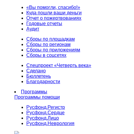
«Вы помогли, спасибо!»
Куда пошли ваши деньги
Отчет о пожертвованиях
Годовые отчеты
Аудит
Сборы по площадкам
Сборы по регионам
Сборы по приложениям
Сборы в соцсетях
Спецпроект «Четверть века»
Сделано
Бюллетень
Благодарности
Программы
Программы помощи
Русфонд.
Регистр
Русфонд.
Сердце
Русфонд.
Лицо
Русфонд.
Неврология