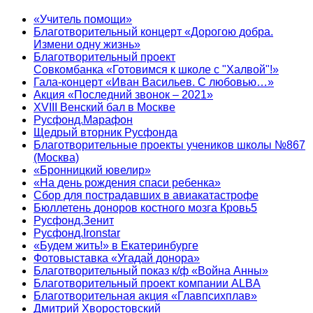
«Учитель помощи»
Благотворительный концерт «Дорогою добра.
Измени одну жизнь»
Благотворительный проект
Совкомбанка «Готовимся к школе с "Халвой"!»
Гала-концерт «Иван Васильев. С любовью…»
Акция «Последний звонок – 2021»
XVIII Венский бал в Москве
Русфонд.Марафон
Щедрый вторник Русфонда
Благотворительные проекты учеников школы №867
(Москва)
«Бронницкий ювелир»
«На день рождения спаси ребенка»
Сбор для пострадавших в авиакатастрофе
Бюллетень доноров костного мозга Кровь5
Русфонд.Зенит
Русфонд.Ironstar
«Будем жить!» в Екатеринбурге
Фотовыставка «Угадай донора»
Благотворительный показ к/ф «Война Анны»
Благотворительный проект компании ALBA
Благотворительная акция «Главпсихплав»
Дмитрий Хворостовский