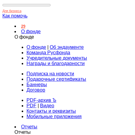
Для бизнеса
Как помочь
29
О фонде
О фонде
О фонде
|
Об эндаументе
Команда Русфонда
Учредительные документы
Награды и благодарности
Подписка на новости
Подарочные сертификаты
Баннеры
Договор
PDF-архив Ъ
PDF
|
Видео
Контакты и реквизиты
Мобильные приложения
Отчеты
Отчеты