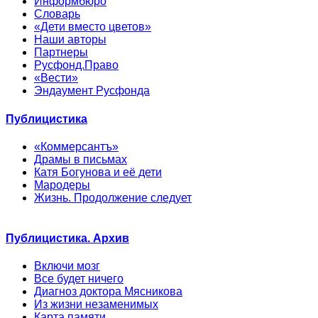
Информбюро
Словарь
«Дети вместо цветов»
Наши авторы
Партнеры
Русфонд.Право
«Вести»
Эндаумент Русфонда
Публицистика
«Коммерсантъ»
Драмы в письмах
Катя Богунова и её дети
Мародеры
Жизнь. Продолжение следует
Публицистика. Архив
Включи мозг
Все будет ничего
Диагноз доктора Мясникова
Из жизни незаменимых
Карта памяти