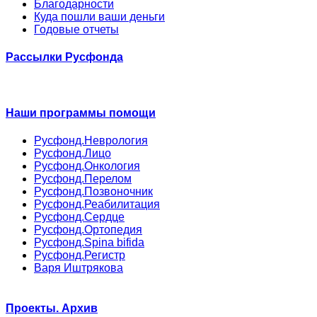
Благодарности
Куда пошли ваши деньги
Годовые отчеты
Рассылки Русфонда
Наши программы помощи
Русфонд.Неврология
Русфонд.Лицо
Русфонд.Онкология
Русфонд.Перелом
Русфонд.Позвоночник
Русфонд.Реабилитация
Русфонд.Сердце
Русфонд.Ортопедия
Русфонд.Spina bifida
Русфонд.Регистр
Варя Иштрякова
Проекты. Архив