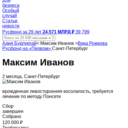
Для
бизнеса
Особый
случай
Статьи,
новости
Русфонд за 29 лет
24,571 МЛРД ₽
39 799
Адия Бурлукпай
<
Максим Иванов
>
Вика Рожкова
Русфонд на «Первом»
Санкт-Петербург
Максим Иванов
2 месяца, Санкт-Петербург
врожденная левосторонняя косолапость, требуется
лечение по методу Понсети
Сбор
завершен
Собрано
120 000 ₽
Требовалось