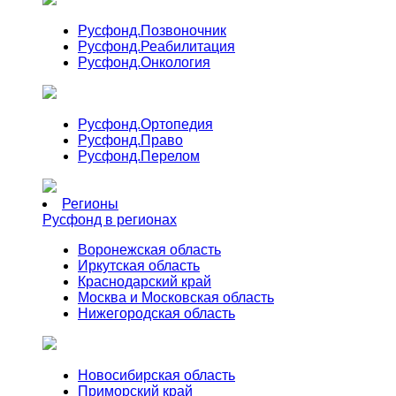
Русфонд.
Позвоночник
Русфонд.
Реабилитация
Русфонд.
Онкология
Русфонд.
Ортопедия
Русфонд.
Право
Русфонд.
Перелом
Регионы
Русфонд в регионах
Воронежская область
Иркутская область
Краснодарский край
Москва и Московская область
Нижегородская область
Новосибирская область
Приморский край