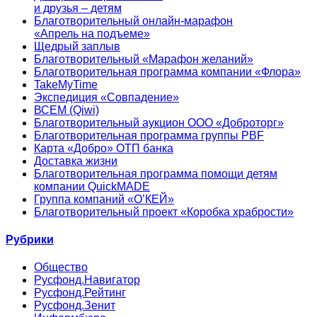
и друзья – детям
Благотворительный онлайн‑марафон
«Апрель на подъеме»
Щедрый заплыв
Благотворительный «Марафон желаний»
Благотворительная программа компании «Флора»
TakeMyTime
Экспедиция «Совпадение»
ВСЕМ (Qiwi)
Благотворительный аукцион ООО «Доброторг»
Благотворительная программа группы PBF
Карта «Добро» ОТП банка
Доставка жизни
Благотворительная программа помощи детям
компании QuickMADE
Группа компаний «О’КЕЙ»
Благотворительный проект «Коробка храбрости»
Рубрики
Общество
Русфонд.Навигатор
Русфонд.Рейтинг
Русфонд.Зенит