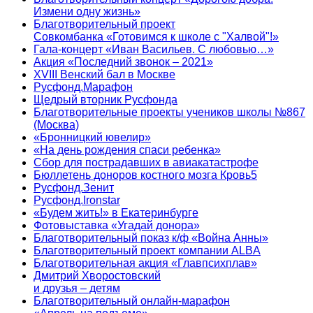
Измени одну жизнь»
Благотворительный проект
Совкомбанка «Готовимся к школе с "Халвой"!»
Гала-концерт «Иван Васильев. С любовью…»
Акция «Последний звонок – 2021»
XVIII Венский бал в Москве
Русфонд.Марафон
Щедрый вторник Русфонда
Благотворительные проекты учеников школы №867
(Москва)
«Бронницкий ювелир»
«На день рождения спаси ребенка»
Сбор для пострадавших в авиакатастрофе
Бюллетень доноров костного мозга Кровь5
Русфонд.Зенит
Русфонд.Ironstar
«Будем жить!» в Екатеринбурге
Фотовыставка «Угадай донора»
Благотворительный показ к/ф «Война Анны»
Благотворительный проект компании ALBA
Благотворительная акция «Главпсихплав»
Дмитрий Хворостовский
и друзья – детям
Благотворительный онлайн‑марафон