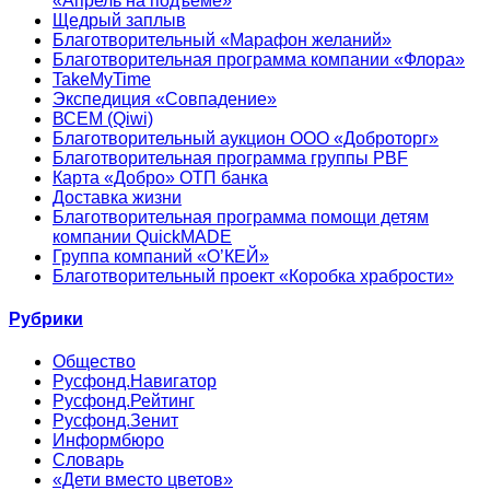
«Апрель на подъеме»
Щедрый заплыв
Благотворительный «Марафон желаний»
Благотворительная программа компании «Флора»
TakeMyTime
Экспедиция «Совпадение»
ВСЕМ (Qiwi)
Благотворительный аукцион ООО «Доброторг»
Благотворительная программа группы PBF
Карта «Добро» ОТП банка
Доставка жизни
Благотворительная программа помощи детям
компании QuickMADE
Группа компаний «О’КЕЙ»
Благотворительный проект «Коробка храбрости»
Рубрики
Общество
Русфонд.Навигатор
Русфонд.Рейтинг
Русфонд.Зенит
Информбюро
Словарь
«Дети вместо цветов»