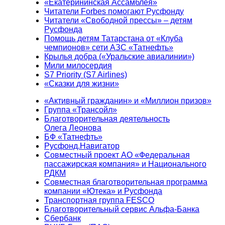
«Екатерининская Ассамблея»
Читатели Forbes помогают Русфонду
Читатели «Свободной прессы» – детям
Русфонда
Помощь детям Татарстана от «Клуба
чемпионов» сети АЗС «Татнефть»
Крылья добра («Уральские авиалинии»)
Мили милосердия
S7 Priority (S7 Airlines)
«Сказки для жизни»
«Активный гражданин» и «Миллион призов»
Группа «Трансойл»
Благотворительная деятельность
Олега Леонова
БФ «Татнефть»
Русфонд.Навигатор
Совместный проект АО «Федеральная
пассажирская компания» и Национального
РДКМ
Совместная благотворительная программа
компании «Ютека» и Русфонда
Транспортная группа FESCO
Благотворительный сервис Альфа-Банка
Сбербанк