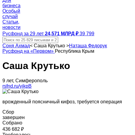
Для
бизнеса
Особый
случай
Статьи,
новости
Русфонд за 29 лет
24,571 МЛРД ₽
39 799
Соня Ахмад
<
Саша Крутько
>
Наташа Федорук
Русфонд на «Первом»
Республика Крым
Саша Крутько
9 лет, Симферополь
rsfnd.ru/yikpB
врожденный поясничный кифоз, требуется операция
Сбор
завершен
Собрано
436 682 ₽
Требовалось