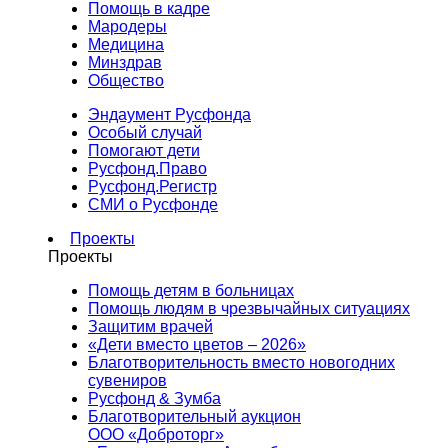
Помощь в кадре
Мародеры
Медицина
Минздрав
Общество
Эндаумент Русфонда
Особый случай
Помогают дети
Русфонд.Право
Русфонд.Регистр
СМИ о Русфонде
Проекты
Проекты
Помощь детям в больницах
Помощь людям в чрезвычайных ситуациях
Защитим врачей
«Дети вместо цветов – 2026»
Благотворительность вместо новогодних
сувениров
Русфонд & Зумба
Благотворительный аукцион
ООО «Доброторг»