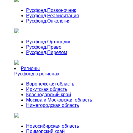
Русфонд.
Позвоночник
Русфонд.
Реабилитация
Русфонд.
Онкология
Русфонд.
Ортопедия
Русфонд.
Право
Русфонд.
Перелом
Регионы
Русфонд в регионах
Воронежская область
Иркутская область
Краснодарский край
Москва и Московская область
Нижегородская область
Новосибирская область
Приморский край