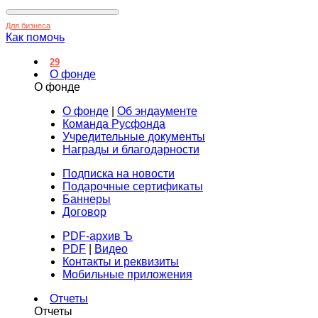
Для бизнеса
Как помочь
29
О фонде
О фонде
О фонде
|
Об эндаументе
Команда Русфонда
Учредительные документы
Награды и благодарности
Подписка на новости
Подарочные сертификаты
Баннеры
Договор
PDF-архив Ъ
PDF
|
Видео
Контакты и реквизиты
Мобильные приложения
Отчеты
Отчеты