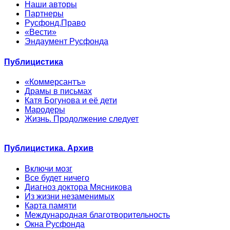
Наши авторы
Партнеры
Русфонд.Право
«Вести»
Эндаумент Русфонда
Публицистика
«Коммерсантъ»
Драмы в письмах
Катя Богунова и её дети
Мародеры
Жизнь. Продолжение следует
Публицистика. Архив
Включи мозг
Все будет ничего
Диагноз доктора Мясникова
Из жизни незаменимых
Карта памяти
Международная благотворительность
Окна Русфонда