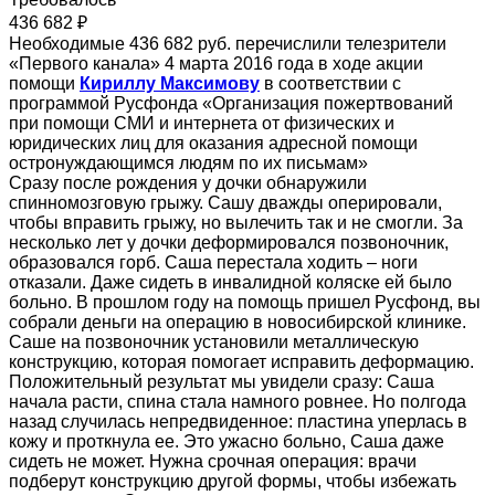
436 682 ₽
Необходимые 436 682 руб. перечислили телезрители
«Первого канала» 4 марта 2016 года в ходе акции
помощи
Кириллу Максимову
в соответствии с
программой Русфонда «Организация пожертвований
при помощи СМИ и интернета от физических и
юридических лиц для оказания адресной помощи
остронуждающимся людям по их письмам»
Сразу после рождения у дочки обнаружили
спинномозговую грыжу. Сашу дважды оперировали,
чтобы вправить грыжу, но вылечить так и не смогли. За
несколько лет у дочки деформировался позвоночник,
образовался горб. Саша перестала ходить – ноги
отказали. Даже сидеть в инвалидной коляске ей было
больно. В прошлом году на помощь пришел Русфонд, вы
собрали деньги на операцию в новосибирской клинике.
Саше на позвоночник установили металлическую
конструкцию, которая помогает исправить деформацию.
Положительный результат мы увидели сразу: Саша
начала расти, спина стала намного ровнее. Но полгода
назад случилась непредвиденное: пластина уперлась в
кожу и проткнула ее. Это ужасно больно, Саша даже
сидеть не может. Нужна срочная операция: врачи
подберут конструкцию другой формы, чтобы избежать