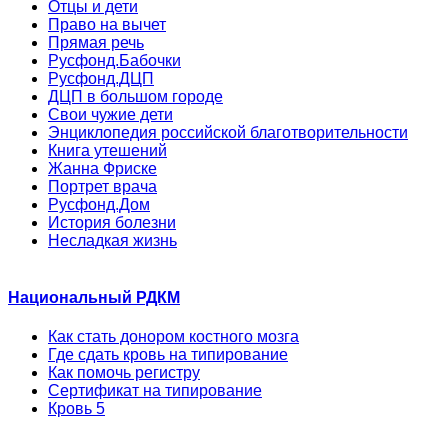
Отцы и дети
Право на вычет
Прямая речь
Русфонд.Бабочки
Русфонд.ДЦП
ДЦП в большом городе
Свои чужие дети
Энциклопедия российской благотворительности
Книга утешений
Жанна Фриске
Портрет врача
Русфонд.Дом
История болезни
Несладкая жизнь
Национальный РДКМ
Как стать донором костного мозга
Где сдать кровь на типирование
Как помочь регистру
Сертификат на типирование
Кровь 5