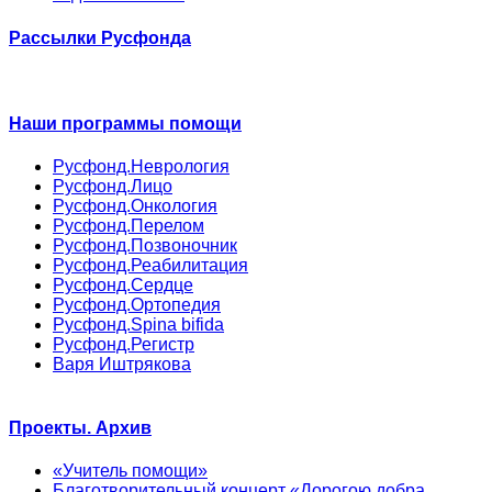
Рассылки Русфонда
Наши программы помощи
Русфонд.Неврология
Русфонд.Лицо
Русфонд.Онкология
Русфонд.Перелом
Русфонд.Позвоночник
Русфонд.Реабилитация
Русфонд.Сердце
Русфонд.Ортопедия
Русфонд.Spina bifida
Русфонд.Регистр
Варя Иштрякова
Проекты. Архив
«Учитель помощи»
Благотворительный концерт «Дорогою добра.