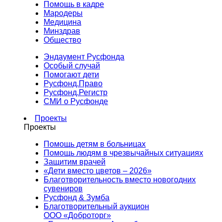
Помощь в кадре
Мародеры
Медицина
Минздрав
Общество
Эндаумент Русфонда
Особый случай
Помогают дети
Русфонд.Право
Русфонд.Регистр
СМИ о Русфонде
Проекты
Проекты
Помощь детям в больницах
Помощь людям в чрезвычайных ситуациях
Защитим врачей
«Дети вместо цветов – 2026»
Благотворительность вместо новогодних
сувениров
Русфонд & Зумба
Благотворительный аукцион
ООО «Доброторг»