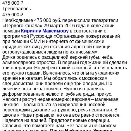
475 000 ₽
Требовалось
475 000 ₽
Необходимые 475 000 руб. перечислили телезрители
«Первого канала» 29 марта 2016 года в ходе акции
помощи
Кириллу Максимову
в соответствии с
программой Русфонда «Организация пожертвований
при помощи СМИ и интернета от физических и
юридических лиц для оказания адресной помощи
остронуждающимся людям по их письмам»
Дочка родилась с расщелиной верхней губы, неба,
альвеолярного отростка. В первый год жизни ей сделали
три операции. Но дефект такой сложный, что исправлять
его нужно годами. Выяснилось, что опыта украинских
врачей не хватает. Мы обратились к московским
специалистам, они провели еще три операции. Но
лечение пока не закончено. Нужно исправлять
деформированные челюсти, зубные ряды, прикус.
Челюсти растут неравномерно: верхняя – маленькая,
нижняя – большая. Из-за искривления носовой
перегородки дыхание затруднено, речь невнятная. В
школе к Наде привыкли, но она все равно стесняется.
Надеется на врачей. Предстоят новые операции.
Спасибо, что помогаете нам. Без вас мы не сможем
продолжить лечение.
Ольга Найденова, Украина.