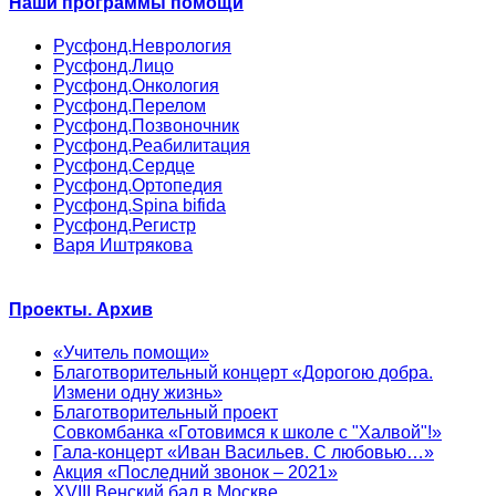
Наши программы помощи
Русфонд.Неврология
Русфонд.Лицо
Русфонд.Онкология
Русфонд.Перелом
Русфонд.Позвоночник
Русфонд.Реабилитация
Русфонд.Сердце
Русфонд.Ортопедия
Русфонд.Spina bifida
Русфонд.Регистр
Варя Иштрякова
Проекты. Архив
«Учитель помощи»
Благотворительный концерт «Дорогою добра.
Измени одну жизнь»
Благотворительный проект
Совкомбанка «Готовимся к школе с "Халвой"!»
Гала-концерт «Иван Васильев. С любовью…»
Акция «Последний звонок – 2021»
XVIII Венский бал в Москве