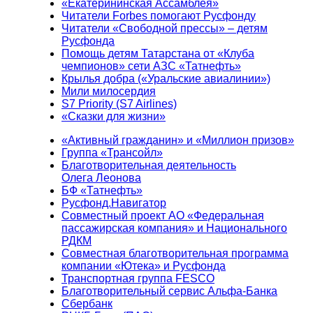
«Екатерининская Ассамблея»
Читатели Forbes помогают Русфонду
Читатели «Свободной прессы» – детям
Русфонда
Помощь детям Татарстана от «Клуба
чемпионов» сети АЗС «Татнефть»
Крылья добра («Уральские авиалинии»)
Мили милосердия
S7 Priority (S7 Airlines)
«Сказки для жизни»
«Активный гражданин» и «Миллион призов»
Группа «Трансойл»
Благотворительная деятельность
Олега Леонова
БФ «Татнефть»
Русфонд.Навигатор
Совместный проект АО «Федеральная
пассажирская компания» и Национального
РДКМ
Совместная благотворительная программа
компании «Ютека» и Русфонда
Транспортная группа FESCO
Благотворительный сервис Альфа-Банка
Сбербанк