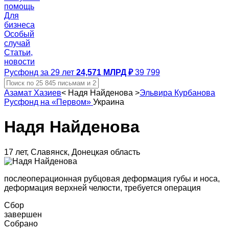
помощь
Для
бизнеса
Особый
случай
Статьи,
новости
Русфонд за 29 лет
24,571 МЛРД ₽
39 799
Азамат Хазиев
<
Надя Найденова
>
Эльвира Курбанова
Русфонд на «Первом»
Украина
Надя Найденова
17 лет, Славянск, Донецкая область
послеоперационная рубцовая деформация губы и носа,
деформация верхней челюсти, требуется операция
Сбор
завершен
Собрано