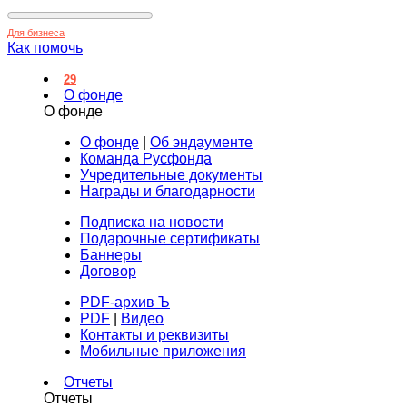
Для бизнеса
Как помочь
29
О фонде
О фонде
О фонде
|
Об эндаументе
Команда Русфонда
Учредительные документы
Награды и благодарности
Подписка на новости
Подарочные сертификаты
Баннеры
Договор
PDF-архив Ъ
PDF
|
Видео
Контакты и реквизиты
Мобильные приложения
Отчеты
Отчеты