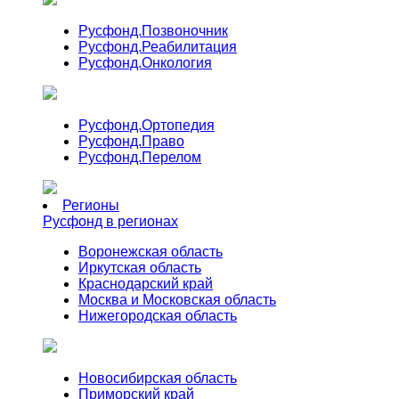
Русфонд.
Позвоночник
Русфонд.
Реабилитация
Русфонд.
Онкология
Русфонд.
Ортопедия
Русфонд.
Право
Русфонд.
Перелом
Регионы
Русфонд в регионах
Воронежская область
Иркутская область
Краснодарский край
Москва и Московская область
Нижегородская область
Новосибирская область
Приморский край