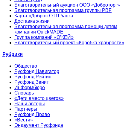
Благотворительный аукцион ООО «Доброторг»
Благотворительная программа группы PBF
Карта «Добро» ОТП банка
Доставка жизни
Благотворительная программа помощи детям
компании QuickMADE
Группа компаний «О’КЕЙ»
Благотворительный проект «Коробка храбрости»
Рубрики
Общество
Русфонд.Навигатор
Русфонд.Рейтинг
Русфонд.Зенит
Информбюро
Словарь
«Дети вместо цветов»
Наши авторы
Партнеры
Русфонд.Право
«Вести»
Эндаумент Русфонда