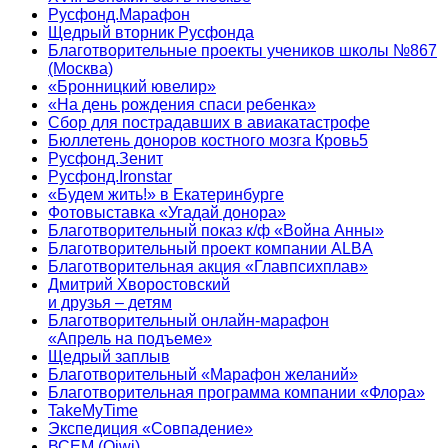
Русфонд.Марафон
Щедрый вторник Русфонда
Благотворительные проекты учеников школы №867
(Москва)
«Бронницкий ювелир»
«На день рождения спаси ребенка»
Сбор для пострадавших в авиакатастрофе
Бюллетень доноров костного мозга Кровь5
Русфонд.Зенит
Русфонд.Ironstar
«Будем жить!» в Екатеринбурге
Фотовыставка «Угадай донора»
Благотворительный показ к/ф «Война Анны»
Благотворительный проект компании ALBA
Благотворительная акция «Главпсихплав»
Дмитрий Хворостовский
и друзья – детям
Благотворительный онлайн‑марафон
«Апрель на подъеме»
Щедрый заплыв
Благотворительный «Марафон желаний»
Благотворительная программа компании «Флора»
TakeMyTime
Экспедиция «Совпадение»
ВСЕМ (Qiwi)