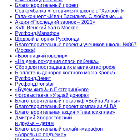
Благотворительный проект
Совкомбанка «Готовимся к школе с "Халвой"!»
Гала-концерт «Иван Васильев. С любовью…»
Акция «Последний звонок – 2021»
XVIII Венский бал в Москве
Русфонд.Марафон
Щедрый вторник Русфонда
Благотворительные проекты учеников школы №867
(Москва)
«Бронницкий ювелир»
«На день рождения спаси ребенка»
Сбор для пострадавших в авиакатастрофе
Бюллетень доноров костного мозга Кровь5
Русфонд.Зенит
Русфонд.Ironstar
«Будем жить!» в Екатеринбурге
Фотовыставка «Угадай донора»
Благотворительный показ к/ф «Война Анны»
Благотворительный проект компании ALBA
Благотворительная акция «Главпсихплав»
Дмитрий Хворостовский
и друзья – детям
Благотворительный онлайн‑марафон
«Апрель на подъеме»