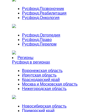
Русфонд.
Позвоночник
Русфонд.
Реабилитация
Русфонд.
Онкология
Русфонд.
Ортопедия
Русфонд.
Право
Русфонд.
Перелом
Регионы
Русфонд в регионах
Воронежская область
Иркутская область
Краснодарский край
Москва и Московская область
Нижегородская область
Новосибирская область
Приморский край