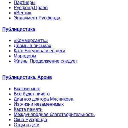
Партнеры
Русфонд.Право
«Вести»
Эндаумент Русфонда
Публицистика
«Коммерсантъ»
Драмы в письмах
Катя Богунова и её дети
Мародеры
Жизнь. Продолжение следует
Публицистика. Архив
Включи мозг
Все будет ничего
Диагноз доктора Мясникова
Из жизни незаменимых
Карта памяти
Международная благотворительность
Окна Русфонда
Отцы и дети