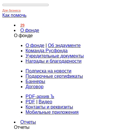
Для бизнеса
Как помочь
29
О фонде
О фонде
О фонде
|
Об эндаументе
Команда Русфонда
Учредительные документы
Награды и благодарности
Подписка на новости
Подарочные сертификаты
Баннеры
Договор
PDF-архив Ъ
PDF
|
Видео
Контакты и реквизиты
Мобильные приложения
Отчеты
Отчеты