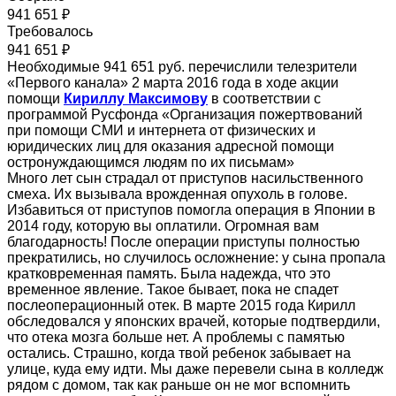
941 651 ₽
Требовалось
941 651 ₽
Необходимые 941 651 руб. перечислили телезрители
«Первого канала» 2 марта 2016 года в ходе акции
помощи
Кириллу Максимову
в соответствии с
программой Русфонда «Организация пожертвований
при помощи СМИ и интернета от физических и
юридических лиц для оказания адресной помощи
остронуждающимся людям по их письмам»
Много лет сын страдал от приступов насильственного
смеха. Их вызывала врожденная опухоль в голове.
Избавиться от приступов помогла операция в Японии в
2014 году, которую вы оплатили. Огромная вам
благодарность! После операции приступы полностью
прекратились, но случилось осложнение: у сына пропала
кратковременная память. Была надежда, что это
временное явление. Такое бывает, пока не спадет
послеоперационный отек. В марте 2015 года Кирилл
обследовался у японских врачей, которые подтвердили,
что отека мозга больше нет. А проблемы с памятью
остались. Страшно, когда твой ребенок забывает на
улице, куда ему идти. Мы даже перевели сына в колледж
рядом с домом, так как раньше он не мог вспомнить