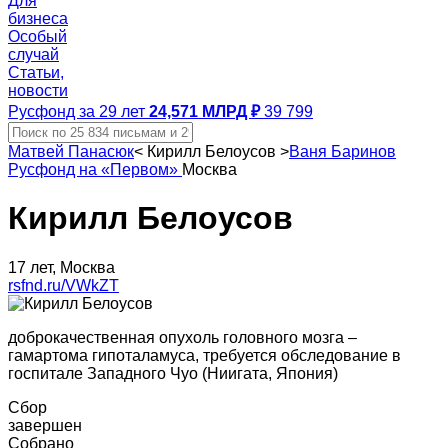
Для
бизнеса
Особый
случай
Статьи,
новости
Русфонд за 29 лет
24,571 МЛРД ₽
39 799
Матвей Панасюк
<
Кирилл Белоусов
>
Ваня Баринов
Русфонд на «Первом»
Москва
Кирилл Белоусов
17 лет, Москва
rsfnd.ru/VWkZT
доброкачественная опухоль головного мозга –
гамартома гипоталамуса, требуется обследование в
госпитале Западного Чуо (Ниигата, Япония)
Сбор
завершен
Собрано