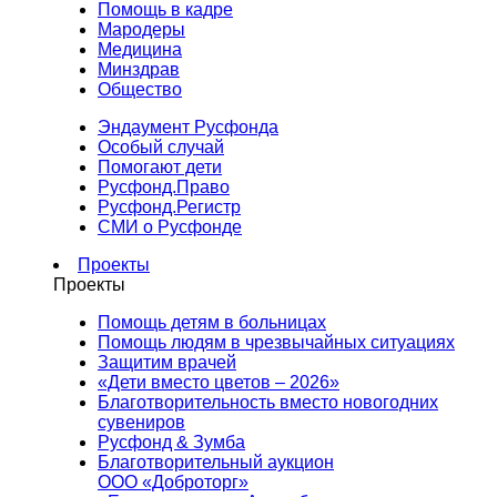
Помощь в кадре
Мародеры
Медицина
Минздрав
Общество
Эндаумент Русфонда
Особый случай
Помогают дети
Русфонд.Право
Русфонд.Регистр
СМИ о Русфонде
Проекты
Проекты
Помощь детям в больницах
Помощь людям в чрезвычайных ситуациях
Защитим врачей
«Дети вместо цветов – 2026»
Благотворительность вместо новогодних
сувениров
Русфонд & Зумба
Благотворительный аукцион
ООО «Доброторг»