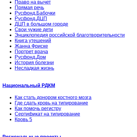
Право на вычет
Прямая речь
Русфонд.Бабочки
Русфонд.ДЦП
ДЦП в большом городе
Свои чужие дети
Энциклопедия российской благотворительности
Книга утешений
Жанна Фриске
Портрет врача
Русфонд.Дом
История болезни
Несладкая жизнь
Национальный РДКМ
Как стать донором костного мозга
Где сдать кровь на типирование
Как помочь регистру
Сертификат на типирование
Кровь 5
Региональные проекты