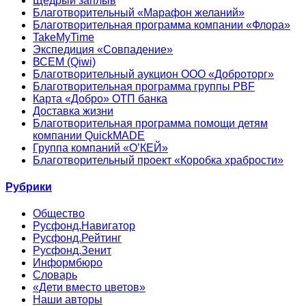
Щедрый заплыв
Благотворительный «Марафон желаний»
Благотворительная программа компании «Флора»
TakeMyTime
Экспедиция «Совпадение»
ВСЕМ (Qiwi)
Благотворительный аукцион ООО «Доброторг»
Благотворительная программа группы PBF
Карта «Добро» ОТП банка
Доставка жизни
Благотворительная программа помощи детям
компании QuickMADE
Группа компаний «О’КЕЙ»
Благотворительный проект «Коробка храбрости»
Рубрики
Общество
Русфонд.Навигатор
Русфонд.Рейтинг
Русфонд.Зенит
Информбюро
Словарь
«Дети вместо цветов»
Наши авторы