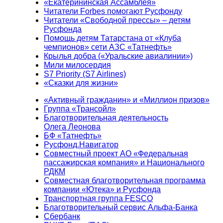
«Екатерининская Ассамблея»
Читатели Forbes помогают Русфонду
Читатели «Свободной прессы» – детям
Русфонда
Помощь детям Татарстана от «Клуба
чемпионов» сети АЗС «Татнефть»
Крылья добра («Уральские авиалинии»)
Мили милосердия
S7 Priority (S7 Airlines)
«Сказки для жизни»
«Активный гражданин» и «Миллион призов»
Группа «Трансойл»
Благотворительная деятельность
Олега Леонова
БФ «Татнефть»
Русфонд.Навигатор
Совместный проект АО «Федеральная
пассажирская компания» и Национального
РДКМ
Совместная благотворительная программа
компании «Ютека» и Русфонда
Транспортная группа FESCO
Благотворительный сервис Альфа-Банка
Сбербанк