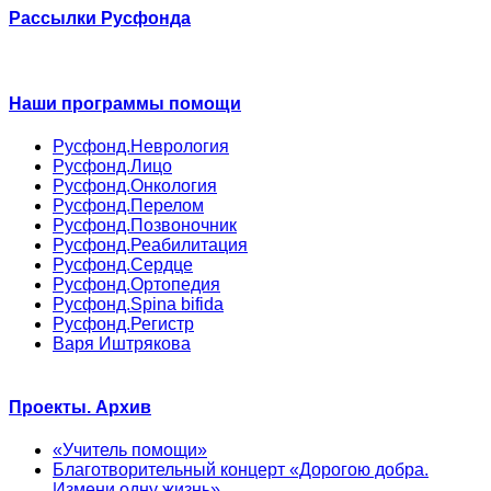
Рассылки Русфонда
Наши программы помощи
Русфонд.Неврология
Русфонд.Лицо
Русфонд.Онкология
Русфонд.Перелом
Русфонд.Позвоночник
Русфонд.Реабилитация
Русфонд.Сердце
Русфонд.Ортопедия
Русфонд.Spina bifida
Русфонд.Регистр
Варя Иштрякова
Проекты. Архив
«Учитель помощи»
Благотворительный концерт «Дорогою добра.
Измени одну жизнь»