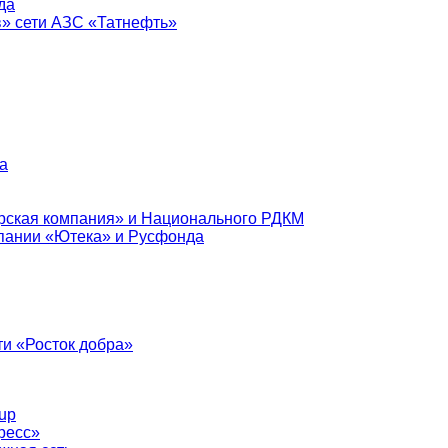
да
в» сети АЗС «Татнефть»
а
рская компания» и Национального РДКМ
пании «Ютека» и Русфонда
и «Росток добра»
up
ресс»