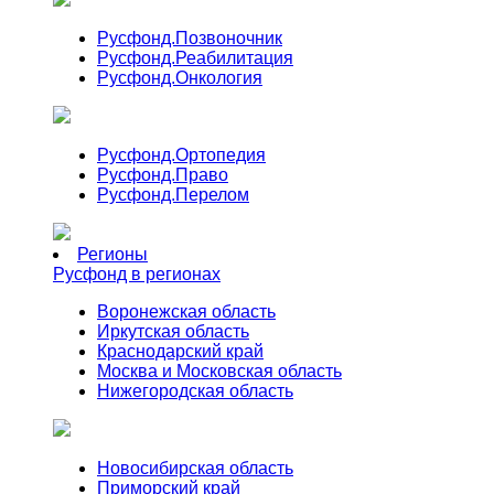
Русфонд.
Позвоночник
Русфонд.
Реабилитация
Русфонд.
Онкология
Русфонд.
Ортопедия
Русфонд.
Право
Русфонд.
Перелом
Регионы
Русфонд в регионах
Воронежская область
Иркутская область
Краснодарский край
Москва и Московская область
Нижегородская область
Новосибирская область
Приморский край