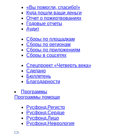
«Вы помогли, спасибо!»
Куда пошли ваши деньги
Отчет о пожертвованиях
Годовые отчеты
Аудит
Сборы по площадкам
Сборы по регионам
Сборы по приложениям
Сборы в соцсетях
Спецпроект «Четверть века»
Сделано
Бюллетень
Благодарности
Программы
Программы помощи
Русфонд.
Регистр
Русфонд.
Сердце
Русфонд.
Лицо
Русфонд.
Неврология