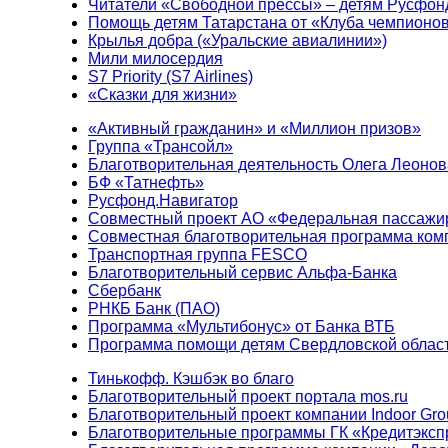
Читатели «Свободной прессы» – детям Русфон
Помощь детям Татарстана от «Клуба чемпионо
Крылья добра («Уральские авиалинии»)
Мили милосердия
S7 Priority (S7 Airlines)
«Сказки для жизни»
«Активный гражданин» и «Миллион призов»
Группа «Трансойл»
Благотворительная деятельность Олега Леонов
БФ «Татнефть»
Русфонд.Навигатор
Совместный проект АО «Федеральная пассажи
Совместная благотворительная программа ком
Транспортная группа FESCO
Благотворительный сервис Альфа-Банка
Сбербанк
РНКБ Банк (ПАО)
Программа «Мультибонус» от Банка ВТБ
Программа помощи детям Свердловской област
Тинькофф. Кэшбэк во благо
Благотворительный проект портала mos.ru
Благотворительный проект компании Indoor Gro
Благотворительные программы ГК «Кредитэксп