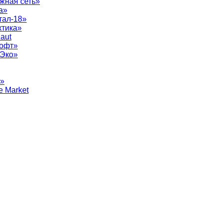
жная сеть»
а»
тал-18»
ктика»
aut
софт»
рЭко»
т»
e Market