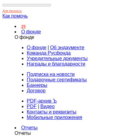
Для бизнеса
Как помочь
29
О фонде
О фонде
О фонде
|
Об эндаументе
Команда Русфонда
Учредительные документы
Награды и благодарности
Подписка на новости
Подарочные сертификаты
Баннеры
Договор
PDF-архив Ъ
PDF
|
Видео
Контакты и реквизиты
Мобильные приложения
Отчеты
Отчеты