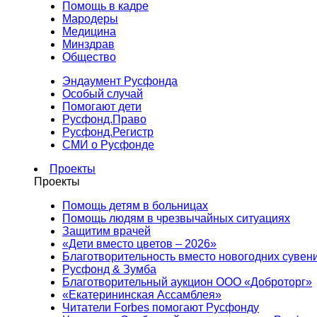
Помощь в кадре
Мародеры
Медицина
Минздрав
Общество
Эндаумент Русфонда
Особый случай
Помогают дети
Русфонд.Право
Русфонд.Регистр
СМИ о Русфонде
Проекты
Проекты
Помощь детям в больницах
Помощь людям в чрезвычайных ситуациях
Защитим врачей
«Дети вместо цветов – 2026»
Благотворительность вместо новогодних сувен
Русфонд & Зумба
Благотворительный аукцион ООО «Доброторг»
«Екатерининская Ассамблея»
Читатели Forbes помогают Русфонду