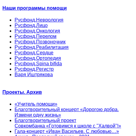
Наши программы помощи
Русфонд.Неврология
Русфонд.Лицо
Русфонд.Онкология
Русфонд.Перелом
Русфонд.Позвоночник
Русфонд.Реабилитация
Русфонд.Сердце
Русфонд.Ортопедия
Русфонд.Spina bifida
Русфонд.Регистр
Варя Иштрякова
Проекты. Архив
«Учитель помощи»
Благотворительный концерт «Дорогою добра.
Измени одну жизнь»
Благотворительный проект
Совкомбанка «Готовимся к школе с "Халвой"!»
Гала-концерт «Иван Васильев. С любовью…»