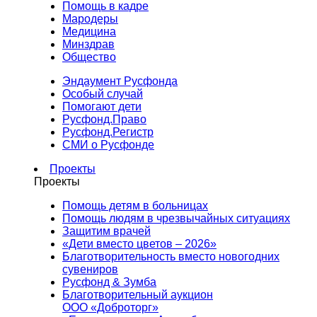
Помощь в кадре
Мародеры
Медицина
Минздрав
Общество
Эндаумент Русфонда
Особый случай
Помогают дети
Русфонд.Право
Русфонд.Регистр
СМИ о Русфонде
Проекты
Проекты
Помощь детям в больницах
Помощь людям в чрезвычайных ситуациях
Защитим врачей
«Дети вместо цветов – 2026»
Благотворительность вместо новогодних
сувениров
Русфонд & Зумба
Благотворительный аукцион
ООО «Доброторг»