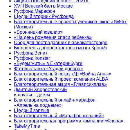
Акция «Последний звонок – 2021»
XVIII Венский бал в Москве
Русфонд.Марафон
Щедрый вторник Русфонда
Благотворительные проекты учеников школы №867
(Москва)
«Бронницкий ювелир»
«На день рождения спаси ребенка»
Сбор для пострадавших в авиакатастрофе
Бюллетень доноров костного мозга Кровь5
Русфонд.Зенит
Русфонд.Ironstar
«Будем жить!» в Екатеринбурге
Фотовыставка «Угадай донора»
Благотворительный показ к/ф «Война Анны»
Благотворительный проект компании ALBA
Благотворительная акция «Главпсихплав»
Дмитрий Хворостовский
и друзья – детям
Благотворительный онлайн‑марафон
«Апрель на подъеме»
Щедрый заплыв
Благотворительный «Марафон желаний»
Благотворительная программа компании «Флора»
TakeMyTime