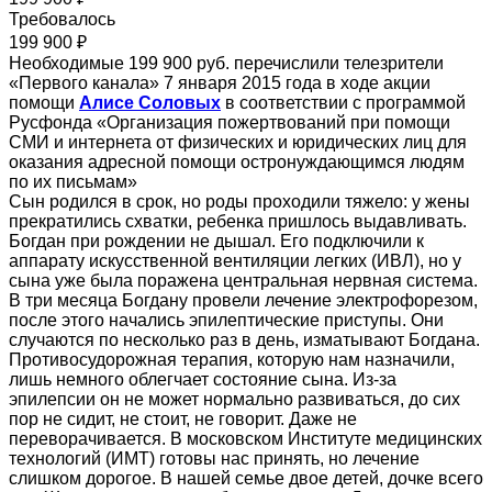
Требовалось
199 900 ₽
Необходимые 199 900 руб. перечислили телезрители
«Первого канала» 7 января 2015 года в ходе акции
помощи
Алисе Соловых
в соответствии с программой
Русфонда «Организация пожертвований при помощи
СМИ и интернета от физических и юридических лиц для
оказания адресной помощи остронуждающимся людям
по их письмам»
Сын родился в срок, но роды проходили тяжело: у жены
прекратились схватки, ребенка пришлось выдавливать.
Богдан при рождении не дышал. Его подключили к
аппарату искусственной вентиляции легких (ИВЛ), но у
сына уже была поражена центральная нервная система.
В три месяца Богдану провели лечение электрофорезом,
после этого начались эпилептические приступы. Они
случаются по несколько раз в день, изматывают Богдана.
Противосудорожная терапия, которую нам назначили,
лишь немного облегчает состояние сына. Из-за
эпилепсии он не может нормально развиваться, до сих
пор не сидит, не стоит, не говорит. Даже не
переворачивается. В московском Институте медицинских
технологий (ИМТ) готовы нас принять, но лечение
слишком дорогое. В нашей семье двое детей, дочке всего