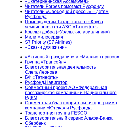
«Екатерининская Ассамблея»
Читатели Forbes помогают Русфонду
Читатели «Свободной прессы» – детям
Русфонда
Помощь детям Татарстана от «Клуба
чемпионов» сети АЗС «Татнефть»
Крылья добра («Уральские авиалинии»)
Мили милосердия
S7 Priority (S7 Airlines)
«Сказки для жизни»
«Активный гражданин» и «Миллион призов»
Группа «Трансойл»
Благотворительная деятельность
Олега Леонова
БФ «Татнефть»
Русфонд.Навигатор
Совместный проект АО «Федеральная
пассажирская компания» и Национального
РДКМ
Совместная благотворительная программа
компании «Ютека» и Русфонда
Транспортная группа FESCO
Благотворительный сервис Альфа-Банка
Сбербанк