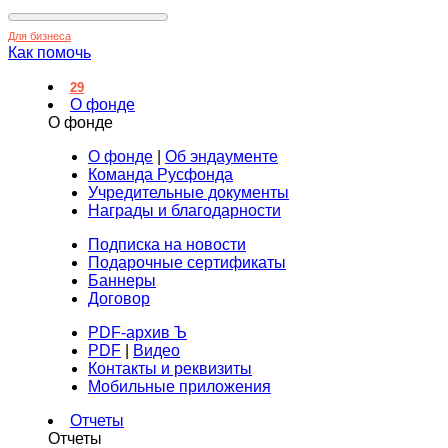
Для бизнеса
Как помочь
29
О фонде
О фонде
О фонде
|
Об эндаументе
Команда Русфонда
Учредительные документы
Награды и благодарности
Подписка на новости
Подарочные сертификаты
Баннеры
Договор
PDF-архив Ъ
PDF
|
Видео
Контакты и реквизиты
Мобильные приложения
Отчеты
Отчеты