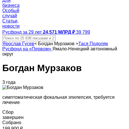
Для
бизнеса
Особый
случай
Статьи,
новости
Русфонд за 29 лет
24,571 МЛРД ₽
39 799
Ярослав Гусев
<
Богдан Мурзаков
>
Тася Подоляк
Русфонд на «Первом»
Ямало-Ненецкий автономный
округ
Богдан Мурзаков
3 года
симптоматическая фокальная эпилепсия, требуется
лечение
Сбор
завершен
Собрано
199 900 ₽