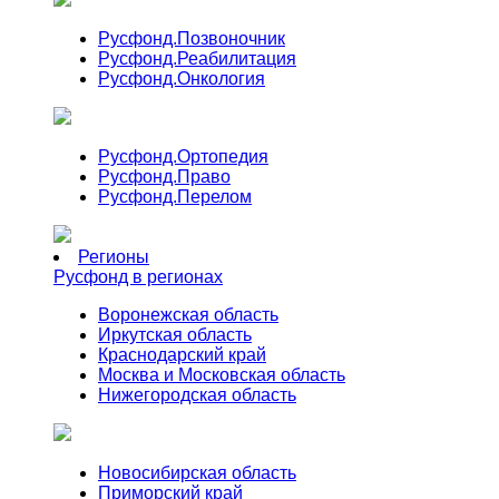
Русфонд.
Позвоночник
Русфонд.
Реабилитация
Русфонд.
Онкология
Русфонд.
Ортопедия
Русфонд.
Право
Русфонд.
Перелом
Регионы
Русфонд в регионах
Воронежская область
Иркутская область
Краснодарский край
Москва и Московская область
Нижегородская область
Новосибирская область
Приморский край