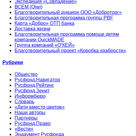
Экспедиция «Совпадение»
ВСЕМ (Qiwi)
Благотворительный аукцион ООО «Доброторг»
Благотворительная программа группы PBF
Карта «Добро» ОТП банка
Доставка жизни
Благотворительная программа помощи детям
компании QuickMADE
Группа компаний «О’КЕЙ»
Благотворительный проект «Коробка храбрости»
Рубрики
Общество
Русфонд.Навигатор
Русфонд.Рейтинг
Русфонд.Зенит
Информбюро
Словарь
«Дети вместо цветов»
Наши авторы
Партнеры
Русфонд.Право
«Вести»
Эндаумент Русфонда