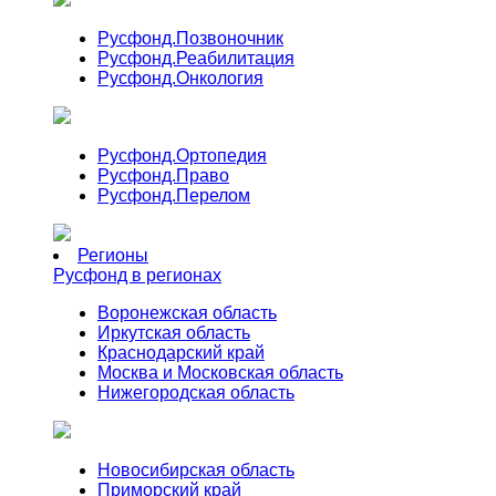
Русфонд.
Позвоночник
Русфонд.
Реабилитация
Русфонд.
Онкология
Русфонд.
Ортопедия
Русфонд.
Право
Русфонд.
Перелом
Регионы
Русфонд в регионах
Воронежская область
Иркутская область
Краснодарский край
Москва и Московская область
Нижегородская область
Новосибирская область
Приморский край