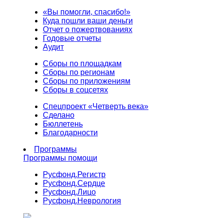
«Вы помогли, спасибо!»
Куда пошли ваши деньги
Отчет о пожертвованиях
Годовые отчеты
Аудит
Сборы по площадкам
Сборы по регионам
Сборы по приложениям
Сборы в соцсетях
Спецпроект «Четверть века»
Сделано
Бюллетень
Благодарности
Программы
Программы помощи
Русфонд.
Регистр
Русфонд.
Сердце
Русфонд.
Лицо
Русфонд.
Неврология