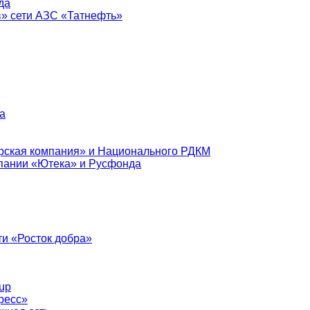
да
в» сети АЗС «Татнефть»
а
рская компания» и Национального РДКМ
пании «Ютека» и Русфонда
и «Росток добра»
up
ресс»