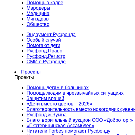
Помощь в кадре
Мародеры
Медицина
Минздрав
Общество
Эндаумент Русфонда
Особый случай
Помогают дети
Русфонд.Право
Русфонд.Регистр
СМИ о Русфонде
Проекты
Проекты
Помощь детям в больницах
Помощь людям в чрезвычайных ситуациях
Защитим врачей
«Дети вместо цветов – 2026»
Благотворительность вместо новогодних сувен
Русфонд & Зумба
Благотворительный аукцион ООО «Доброторг»
«Екатерининская Ассамблея»
Читатели Forbes помогают Русфонду