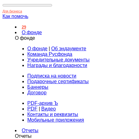
Для бизнеса
Как помочь
29
О фонде
О фонде
О фонде
|
Об эндаументе
Команда Русфонда
Учредительные документы
Награды и благодарности
Подписка на новости
Подарочные сертификаты
Баннеры
Договор
PDF-архив Ъ
PDF
|
Видео
Контакты и реквизиты
Мобильные приложения
Отчеты
Отчеты