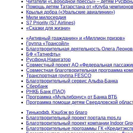
Читатели «Свободной прессы» – детям Русфон
Помощь детям Татарстана от «Клуба чемпионо
Крылья добра («Уральские авиалинии»)
Мили милосердия
S7 Priority (S7 Airlines)
«Сказки для жизни»
«Активный гражданин» и «Миллион призов»
Группа «Трансойл»
Благотворительная деятельность Олега Леонов
БФ «Татнефть»
Русфонд.Навигатор
Совместный проект АО «Федеральная пассажи
Совместная благотворительная программа ком
Транспортная группа FESCO
Благотворительный сервис Альфа-Банка
Сбербанк
РНКБ Банк (ПАО)
Программа «Мультибонус» от Банка ВТБ
Программа помощи детям Свердловской област
Тинькофф. Кэшбэк во благо
Благотворительный проект портала mos.ru
Благотворительный проект компании Indoor Gro
Благотворительные программы ГК «Кредитэксп