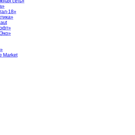
жная сеть»
а»
тал-18»
ктика»
aut
софт»
рЭко»
т»
e Market