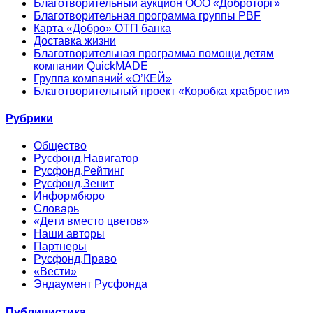
Благотворительный аукцион ООО «Доброторг»
Благотворительная программа группы PBF
Карта «Добро» ОТП банка
Доставка жизни
Благотворительная программа помощи детям
компании QuickMADE
Группа компаний «О’КЕЙ»
Благотворительный проект «Коробка храбрости»
Рубрики
Общество
Русфонд.Навигатор
Русфонд.Рейтинг
Русфонд.Зенит
Информбюро
Словарь
«Дети вместо цветов»
Наши авторы
Партнеры
Русфонд.Право
«Вести»
Эндаумент Русфонда
Публицистика