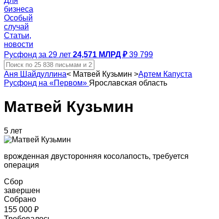
Для
бизнеса
Особый
случай
Статьи,
новости
Русфонд за 29 лет
24,571 МЛРД ₽
39 799
Аня Шайдуллина
<
Матвей Кузьмин
>
Артем Капуста
Русфонд на «Первом»
Ярославская область
Матвей Кузьмин
5 лет
врожденная двусторонняя косолапость, требуется
операция
Сбор
завершен
Собрано
155 000 ₽
Требовалось