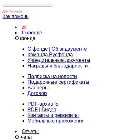
Для бизнеса
Как помочь
29
О фонде
О фонде
О фонде
|
Об эндаументе
Команда Русфонда
Учредительные документы
Награды и благодарности
Подписка на новости
Подарочные сертификаты
Баннеры
Договор
PDF-архив Ъ
PDF
|
Видео
Контакты и реквизиты
Мобильные приложения
Отчеты
Отчеты