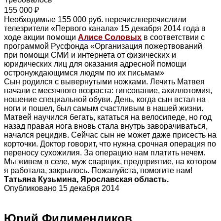
155 000 ₽
Необходимые 155 000 руб. перечислперечислили
телезрители «Первого канала» 15 декабря 2014 года в
ходе акции помощи
Алисе Соловых
в соответствии с
программой Русфонда «Организация пожертвований
при помощи СМИ и интернета от физических и
юридических лиц для оказания адресной помощи
остронуждающимся людям по их письмам»
Сын родился с вывернутыми ножками. Лечить Матвея
начали с месячного возраста: гипсование, ахиллотомия,
ношение специальной обуви. День, когда сын встал на
ноги и пошел, был самым счастливым в нашей жизни.
Матвей научился бегать, кататься на велосипеде, но год
назад правая нога вновь стала внутрь заворачиваться,
начался рецидив. Сейчас сын не может даже присесть на
корточки. Доктор говорит, что нужна срочная операция по
переносу сухожилия. За операцию нам платить нечем.
Мы живем в селе, муж сварщик, предприятие, на котором
я работала, закрылось. Пожалуйста, помогите нам!
Татьяна Кузьмина, Ярославская область.
Опубликовано 15 декабря 2014
Юрий Филимендиков