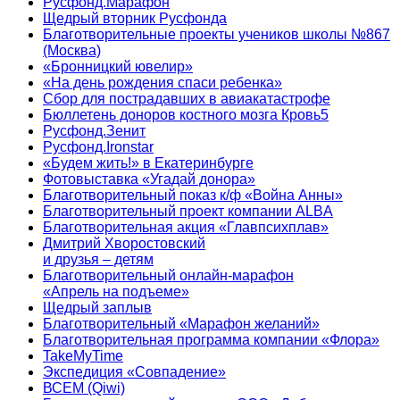
Русфонд.Марафон
Щедрый вторник Русфонда
Благотворительные проекты учеников школы №867
(Москва)
«Бронницкий ювелир»
«На день рождения спаси ребенка»
Сбор для пострадавших в авиакатастрофе
Бюллетень доноров костного мозга Кровь5
Русфонд.Зенит
Русфонд.Ironstar
«Будем жить!» в Екатеринбурге
Фотовыставка «Угадай донора»
Благотворительный показ к/ф «Война Анны»
Благотворительный проект компании ALBA
Благотворительная акция «Главпсихплав»
Дмитрий Хворостовский
и друзья – детям
Благотворительный онлайн‑марафон
«Апрель на подъеме»
Щедрый заплыв
Благотворительный «Марафон желаний»
Благотворительная программа компании «Флора»
TakeMyTime
Экспедиция «Совпадение»
ВСЕМ (Qiwi)