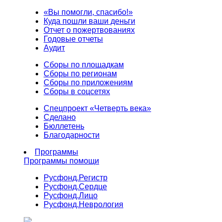
«Вы помогли, спасибо!»
Куда пошли ваши деньги
Отчет о пожертвованиях
Годовые отчеты
Аудит
Сборы по площадкам
Сборы по регионам
Сборы по приложениям
Сборы в соцсетях
Спецпроект «Четверть века»
Сделано
Бюллетень
Благодарности
Программы
Программы помощи
Русфонд.
Регистр
Русфонд.
Сердце
Русфонд.
Лицо
Русфонд.
Неврология