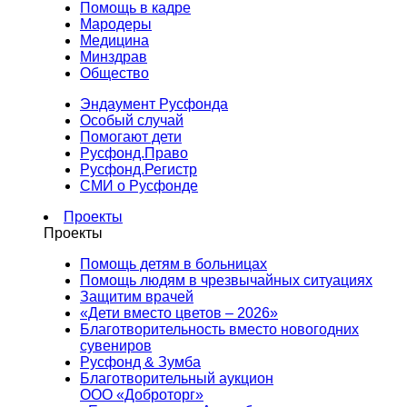
Помощь в кадре
Мародеры
Медицина
Минздрав
Общество
Эндаумент Русфонда
Особый случай
Помогают дети
Русфонд.Право
Русфонд.Регистр
СМИ о Русфонде
Проекты
Проекты
Помощь детям в больницах
Помощь людям в чрезвычайных ситуациях
Защитим врачей
«Дети вместо цветов – 2026»
Благотворительность вместо новогодних
сувениров
Русфонд & Зумба
Благотворительный аукцион
ООО «Доброторг»