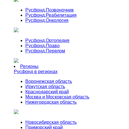
Русфонд.
Позвоночник
Русфонд.
Реабилитация
Русфонд.
Онкология
Русфонд.
Ортопедия
Русфонд.
Право
Русфонд.
Перелом
Регионы
Русфонд в регионах
Воронежская область
Иркутская область
Краснодарский край
Москва и Московская область
Нижегородская область
Новосибирская область
Приморский край