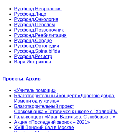
Русфонд.Неврология
Русфонд.Лицо
Русфонд.Онкология
Русфонд.Перелом
Русфонд.Позвоночник
Русфонд.Реабилитация
Русфонд.Сердце
Русфонд.Ортопедия
Русфонд.Spina bifida
Русфонд.Регистр
Варя Иштрякова
Проекты. Архив
«Учитель помощи»
Благотворительный концерт «Дорогою добра.
Измени одну жизнь»
Благотворительный проект
Совкомбанка «Готовимся к школе с "Халвой"!»
Гала-концерт «Иван Васильев. С любовью…»
Акция «Последний звонок – 2021»
XVIII Венский бал в Москве