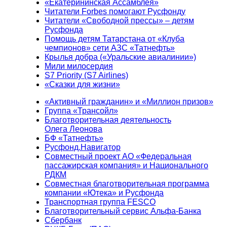
«Екатерининская Ассамблея»
Читатели Forbes помогают Русфонду
Читатели «Свободной прессы» – детям
Русфонда
Помощь детям Татарстана от «Клуба
чемпионов» сети АЗС «Татнефть»
Крылья добра («Уральские авиалинии»)
Мили милосердия
S7 Priority (S7 Airlines)
«Сказки для жизни»
«Активный гражданин» и «Миллион призов»
Группа «Трансойл»
Благотворительная деятельность
Олега Леонова
БФ «Татнефть»
Русфонд.Навигатор
Совместный проект АО «Федеральная
пассажирская компания» и Национального
РДКМ
Совместная благотворительная программа
компании «Ютека» и Русфонда
Транспортная группа FESCO
Благотворительный сервис Альфа-Банка
Сбербанк