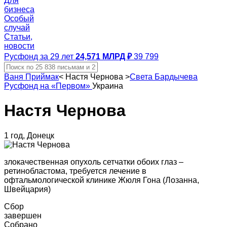
Для
бизнеса
Особый
случай
Статьи,
новости
Русфонд за 29 лет
24,571 МЛРД ₽
39 799
Ваня Приймак
<
Настя Чернова
>
Света Бардычева
Русфонд на «Первом»
Украина
Настя Чернова
1 год, Донецк
злокачественная опухоль сетчатки обоих глаз –
ретинобластома, требуется лечение в
офтальмологической клинике Жюля Гона (Лозанна,
Швейцария)
Сбор
завершен
Собрано