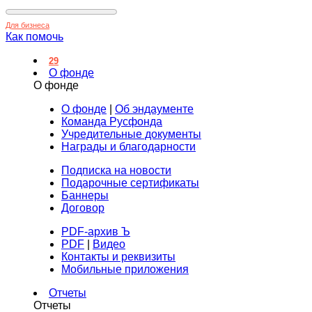
Для бизнеса
Как помочь
29
О фонде
О фонде
О фонде
|
Об эндаументе
Команда Русфонда
Учредительные документы
Награды и благодарности
Подписка на новости
Подарочные сертификаты
Баннеры
Договор
PDF-архив Ъ
PDF
|
Видео
Контакты и реквизиты
Мобильные приложения
Отчеты
Отчеты