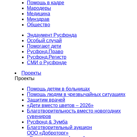
Помощь в кадре
Мародеры
Медицина
Минздрав
Общество
Эндаумент Русфонда
Особый случай
Помогают дети
Русфонд.Право
Русфонд.Регистр
СМИ о Русфонде
Проекты
Проекты
Помощь детям в больницах
Помощь людям в чрезвычайных ситуациях
Защитим врачей
«Дети вместо цветов – 2026»
Благотворительность вместо новогодних
сувениров
Русфонд & Зумба
Благотворительный аукцион
ООО «Доброторг»