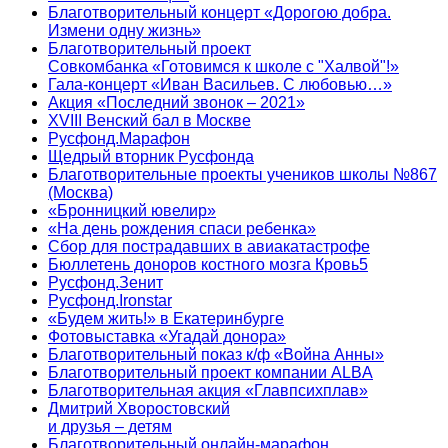
Благотворительный концерт «Дорогою добра.
Измени одну жизнь»
Благотворительный проект
Совкомбанка «Готовимся к школе с "Халвой"!»
Гала-концерт «Иван Васильев. С любовью…»
Акция «Последний звонок – 2021»
XVIII Венский бал в Москве
Русфонд.Марафон
Щедрый вторник Русфонда
Благотворительные проекты учеников школы №867
(Москва)
«Бронницкий ювелир»
«На день рождения спаси ребенка»
Сбор для пострадавших в авиакатастрофе
Бюллетень доноров костного мозга Кровь5
Русфонд.Зенит
Русфонд.Ironstar
«Будем жить!» в Екатеринбурге
Фотовыставка «Угадай донора»
Благотворительный показ к/ф «Война Анны»
Благотворительный проект компании ALBA
Благотворительная акция «Главпсихплав»
Дмитрий Хворостовский
и друзья – детям
Благотворительный онлайн‑марафон