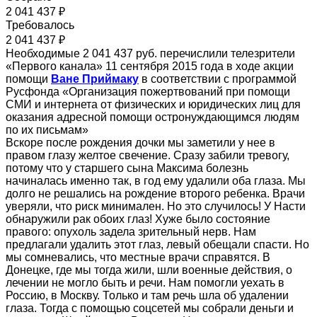
2 041 437 ₽
Требовалось
2 041 437 ₽
Необходимые 2 041 437 руб. перечислили телезрители
«Первого канала» 11 сентября 2015 года в ходе акции
помощи
Ване Приймаку
в соответствии с программой
Русфонда «Организация пожертвований при помощи
СМИ и интернета от физических и юридических лиц для
оказания адресной помощи остронуждающимся людям
по их письмам»
Вскоре после рождения дочки мы заметили у нее в
правом глазу желтое свечение. Сразу забили тревогу,
потому что у старшего сына Максима болезнь
начиналась именно так, в год ему удалили оба глаза. Мы
долго не решались на рождение второго ребенка. Врачи
уверяли, что риск минимален. Но это случилось! У Насти
обнаружили рак обоих глаз! Хуже было состояние
правого: опухоль задела зрительный нерв. Нам
предлагали удалить этот глаз, левый обещали спасти. Но
мы сомневались, что местные врачи справятся. В
Донецке, где мы тогда жили, шли военные действия, о
лечении не могло быть и речи. Нам помогли уехать в
Россию, в Москву. Только и там речь шла об удалении
глаза. Тогда с помощью соцсетей мы собрали деньги и