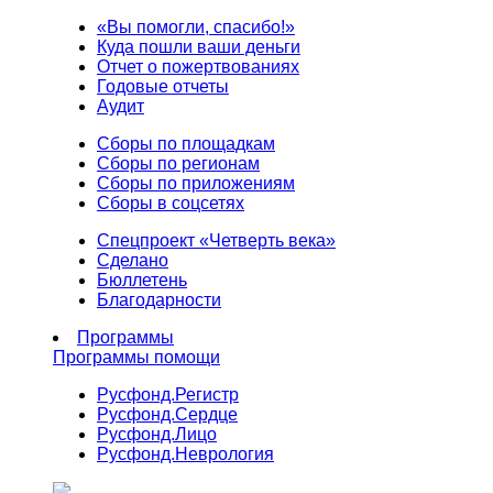
«Вы помогли, спасибо!»
Куда пошли ваши деньги
Отчет о пожертвованиях
Годовые отчеты
Аудит
Сборы по площадкам
Сборы по регионам
Сборы по приложениям
Сборы в соцсетях
Спецпроект «Четверть века»
Сделано
Бюллетень
Благодарности
Программы
Программы помощи
Русфонд.
Регистр
Русфонд.
Сердце
Русфонд.
Лицо
Русфонд.
Неврология