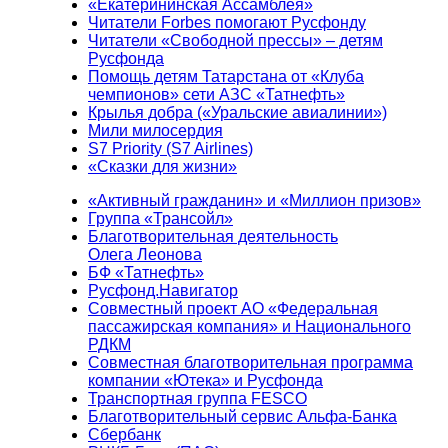
«Екатерининская Ассамблея»
Читатели Forbes помогают Русфонду
Читатели «Свободной прессы» – детям
Русфонда
Помощь детям Татарстана от «Клуба
чемпионов» сети АЗС «Татнефть»
Крылья добра («Уральские авиалинии»)
Мили милосердия
S7 Priority (S7 Airlines)
«Сказки для жизни»
«Активный гражданин» и «Миллион призов»
Группа «Трансойл»
Благотворительная деятельность
Олега Леонова
БФ «Татнефть»
Русфонд.Навигатор
Совместный проект АО «Федеральная
пассажирская компания» и Национального
РДКМ
Совместная благотворительная программа
компании «Ютека» и Русфонда
Транспортная группа FESCO
Благотворительный сервис Альфа-Банка
Сбербанк