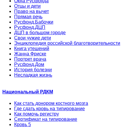
Окна Русфонда
Отцы и дети
Право на вычет
Прямая речь
Русфонд.Бабочки
Русфонд.ДЦП
ДЦП в большом городе
Свои чужие дети
Энциклопедия российской благотворительности
Книга утешений
Жанна Фриске
Портрет врача
Русфонд.Дом
История болезни
Несладкая жизнь
Национальный РДКМ
Как стать донором костного мозга
Где сдать кровь на типирование
Как помочь регистру
Сертификат на типирование
Кровь 5