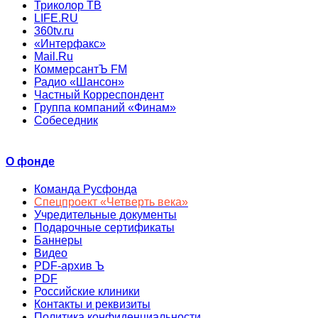
Триколор ТВ
LIFE.RU
360tv.ru
«Интерфакс»
Mail.Ru
КоммерсантЪ FM
Радио «Шансон»
Частный Корреспондент
Группа компаний «Финам»
Собеседник
О фонде
Команда Русфонда
Спецпроект «Четверть века»
Учредительные документы
Подарочные сертификаты
Баннеры
Видео
PDF-архив Ъ
PDF
Российские клиники
Контакты и реквизиты
Политика конфиденциальности