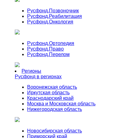
Русфонд.
Позвоночник
Русфонд.
Реабилитация
Русфонд.
Онкология
Русфонд.
Ортопедия
Русфонд.
Право
Русфонд.
Перелом
Регионы
Русфонд в регионах
Воронежская область
Иркутская область
Краснодарский край
Москва и Московская область
Нижегородская область
Новосибирская область
Приморский край