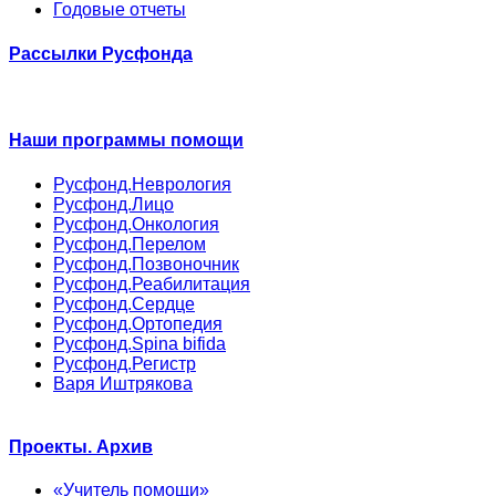
Годовые отчеты
Рассылки Русфонда
Наши программы помощи
Русфонд.Неврология
Русфонд.Лицо
Русфонд.Онкология
Русфонд.Перелом
Русфонд.Позвоночник
Русфонд.Реабилитация
Русфонд.Сердце
Русфонд.Ортопедия
Русфонд.Spina bifida
Русфонд.Регистр
Варя Иштрякова
Проекты. Архив
«Учитель помощи»