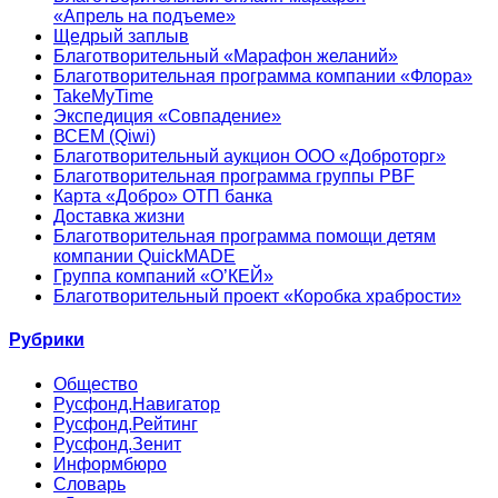
«Апрель на подъеме»
Щедрый заплыв
Благотворительный «Марафон желаний»
Благотворительная программа компании «Флора»
TakeMyTime
Экспедиция «Совпадение»
ВСЕМ (Qiwi)
Благотворительный аукцион ООО «Доброторг»
Благотворительная программа группы PBF
Карта «Добро» ОТП банка
Доставка жизни
Благотворительная программа помощи детям
компании QuickMADE
Группа компаний «О’КЕЙ»
Благотворительный проект «Коробка храбрости»
Рубрики
Общество
Русфонд.Навигатор
Русфонд.Рейтинг
Русфонд.Зенит
Информбюро
Словарь