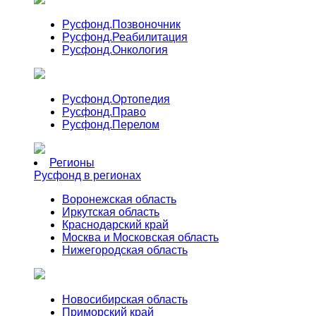
Русфонд.
Позвоночник
Русфонд.
Реабилитация
Русфонд.
Онкология
Русфонд.
Ортопедия
Русфонд.
Право
Русфонд.
Перелом
Регионы
Русфонд в регионах
Воронежская область
Иркутская область
Краснодарский край
Москва и Московская область
Нижегородская область
Новосибирская область
Приморский край