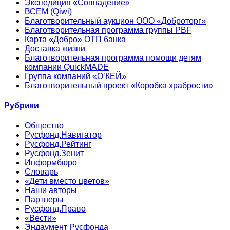
Экспедиция «Совпадение»
ВСЕМ (Qiwi)
Благотворительный аукцион ООО «Доброторг»
Благотворительная программа группы PBF
Карта «Добро» ОТП банка
Доставка жизни
Благотворительная программа помощи детям
компании QuickMADE
Группа компаний «О’КЕЙ»
Благотворительный проект «Коробка храбрости»
Рубрики
Общество
Русфонд.Навигатор
Русфонд.Рейтинг
Русфонд.Зенит
Информбюро
Словарь
«Дети вместо цветов»
Наши авторы
Партнеры
Русфонд.Право
«Вести»
Эндаумент Русфонда