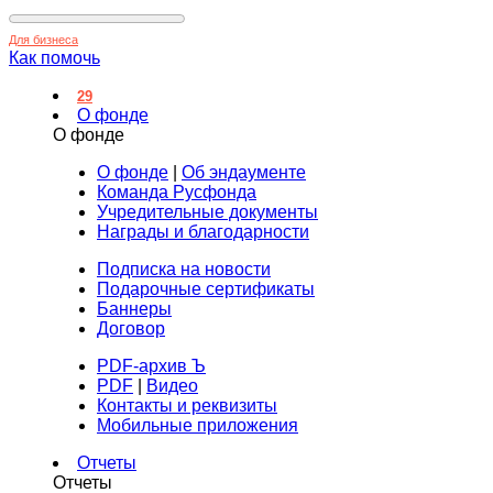
Для бизнеса
Как помочь
29
О фонде
О фонде
О фонде
|
Об эндаументе
Команда Русфонда
Учредительные документы
Награды и благодарности
Подписка на новости
Подарочные сертификаты
Баннеры
Договор
PDF-архив Ъ
PDF
|
Видео
Контакты и реквизиты
Мобильные приложения
Отчеты
Отчеты