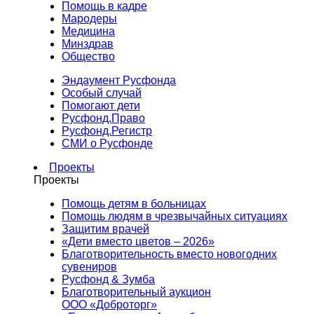
Помощь в кадре
Мародеры
Медицина
Минздрав
Общество
Эндаумент Русфонда
Особый случай
Помогают дети
Русфонд.Право
Русфонд.Регистр
СМИ о Русфонде
Проекты
Проекты
Помощь детям в больницах
Помощь людям в чрезвычайных ситуациях
Защитим врачей
«Дети вместо цветов – 2026»
Благотворительность вместо новогодних
сувениров
Русфонд & Зумба
Благотворительный аукцион
ООО «Доброторг»