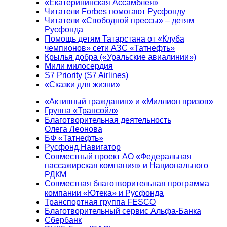
«Екатерининская Ассамблея»
Читатели Forbes помогают Русфонду
Читатели «Свободной прессы» – детям
Русфонда
Помощь детям Татарстана от «Клуба
чемпионов» сети АЗС «Татнефть»
Крылья добра («Уральские авиалинии»)
Мили милосердия
S7 Priority (S7 Airlines)
«Сказки для жизни»
«Активный гражданин» и «Миллион призов»
Группа «Трансойл»
Благотворительная деятельность
Олега Леонова
БФ «Татнефть»
Русфонд.Навигатор
Совместный проект АО «Федеральная
пассажирская компания» и Национального
РДКМ
Совместная благотворительная программа
компании «Ютека» и Русфонда
Транспортная группа FESCO
Благотворительный сервис Альфа-Банка
Сбербанк