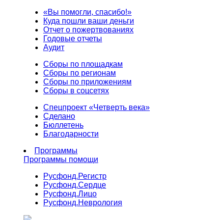
«Вы помогли, спасибо!»
Куда пошли ваши деньги
Отчет о пожертвованиях
Годовые отчеты
Аудит
Сборы по площадкам
Сборы по регионам
Сборы по приложениям
Сборы в соцсетях
Спецпроект «Четверть века»
Сделано
Бюллетень
Благодарности
Программы
Программы помощи
Русфонд.
Регистр
Русфонд.
Сердце
Русфонд.
Лицо
Русфонд.
Неврология