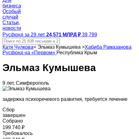
Для
бизнеса
Особый
случай
Статьи,
новости
Русфонд за 29 лет
24,571 МЛРД ₽
39 799
Катя Чулкова
<
Эльмаз Кумышева
>
Хабиба Рамазанова
Русфонд на «Первом»
Республика Крым
Эльмаз Кумышева
9 лет, Симферополь
задержка психоречевого развития, требуется лечение
Сбор
завершен
Собрано
199 740 ₽
Требовалось