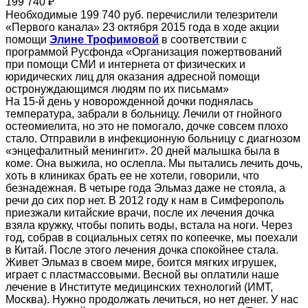
199 740 ₽
Необходимые 199 740 руб. перечислили телезрители
«Первого канала» 23 октября 2015 года в ходе акции
помощи
Элине Трофимовой
в соответствии с
программой Русфонда «Организация пожертвований
при помощи СМИ и интернета от физических и
юридических лиц для оказания адресной помощи
остронуждающимся людям по их письмам»
На 15-й день у новорожденной дочки поднялась
температура, забрали в больницу. Лечили от гнойного
остеомиелита, но это не помогало, дочке совсем плохо
стало. Отправили в инфекционную больницу с диагнозом
«энцефалитный менингит». 20 дней малышка была в
коме. Она выжила, но ослепла. Мы пытались лечить дочь,
хоть в клиниках брать ее не хотели, говорили, что
безнадежная. В четыре года Эльмаз даже не стояла, а
речи до сих пор нет. В 2012 году к нам в Симферополь
приезжали китайские врачи, после их лечения дочка
взяла кружку, чтобы попить воды, встала на ноги. Через
год, собрав в социальных сетях по копеечке, мы поехали
в Китай. После этого лечения дочка спокойнее стала.
Живет Эльмаз в своем мире, боится мягких игрушек,
играет с пластмассовыми. Весной вы оплатили наше
лечение в Институте медицинских технологий (ИМТ,
Москва). Нужно продолжать лечиться, но нет денег. У нас