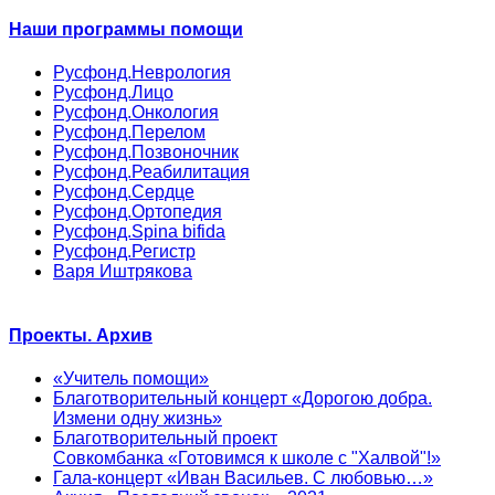
Наши программы помощи
Русфонд.Неврология
Русфонд.Лицо
Русфонд.Онкология
Русфонд.Перелом
Русфонд.Позвоночник
Русфонд.Реабилитация
Русфонд.Сердце
Русфонд.Ортопедия
Русфонд.Spina bifida
Русфонд.Регистр
Варя Иштрякова
Проекты. Архив
«Учитель помощи»
Благотворительный концерт «Дорогою добра.
Измени одну жизнь»
Благотворительный проект
Совкомбанка «Готовимся к школе с "Халвой"!»
Гала-концерт «Иван Васильев. С любовью…»