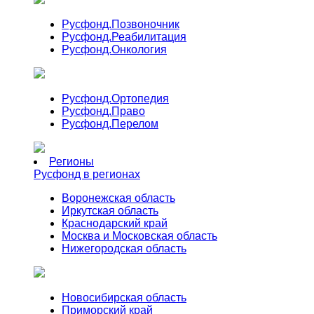
Русфонд.
Позвоночник
Русфонд.
Реабилитация
Русфонд.
Онкология
Русфонд.
Ортопедия
Русфонд.
Право
Русфонд.
Перелом
Регионы
Русфонд в регионах
Воронежская область
Иркутская область
Краснодарский край
Москва и Московская область
Нижегородская область
Новосибирская область
Приморский край