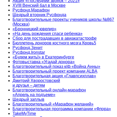
Акция «Последний звонок – 2021»
XVIII Венский бал в Москве
Русфонд.Марафон
Щедрый вторник Русфонда
Благотворительные проекты учеников школы №867
(Москва)
«Бронницкий ювелир»
«На день рождения спаси ребенка»
Сбор для пострадавших в авиакатастрофе
Бюллетень доноров костного мозга Кровь5
Русфонд.Зенит
Русфонд.Ironstar
«Будем жить!» в Екатеринбурге
Фотовыставка «Угадай донора»
Благотворительный показ к/ф «Война Анны»
Благотворительный проект компании ALBA
Благотворительная акция «Главпсихплав»
Дмитрий Хворостовский
и друзья – детям
Благотворительный онлайн‑марафон
«Апрель на подъеме»
Щедрый заплыв
Благотворительный «Марафон желаний»
Благотворительная программа компании «Флора»
TakeMyTime