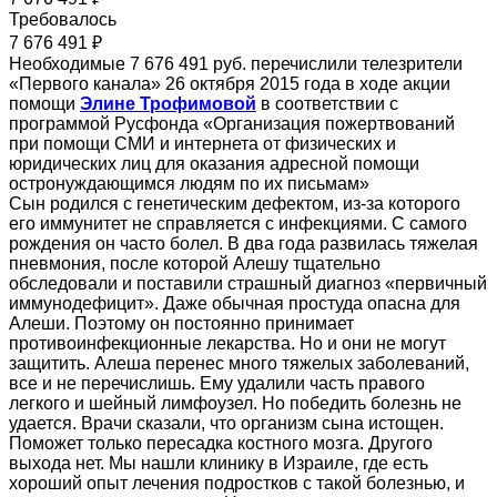
Требовалось
7 676 491 ₽
Необходимые 7 676 491 руб. перечислили телезрители
«Первого канала» 26 октября 2015 года в ходе акции
помощи
Элине Трофимовой
в соответствии с
программой Русфонда «Организация пожертвований
при помощи СМИ и интернета от физических и
юридических лиц для оказания адресной помощи
остронуждающимся людям по их письмам»
Сын родился с генетическим дефектом, из-за которого
его иммунитет не справляется с инфекциями. С самого
рождения он часто болел. В два года развилась тяжелая
пневмония, после которой Алешу тщательно
обследовали и поставили страшный диагноз «первичный
иммунодефицит». Даже обычная простуда опасна для
Алеши. Поэтому он постоянно принимает
противоинфекционные лекарства. Но и они не могут
защитить. Алеша перенес много тяжелых заболеваний,
все и не перечислишь. Ему удалили часть правого
легкого и шейный лимфоузел. Но победить болезнь не
удается. Врачи сказали, что организм сына истощен.
Поможет только пересадка костного мозга. Другого
выхода нет. Мы нашли клинику в Израиле, где есть
хороший опыт лечения подростков с такой болезнью, и