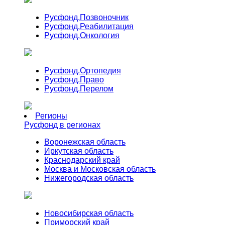
Русфонд.
Позвоночник
Русфонд.
Реабилитация
Русфонд.
Онкология
Русфонд.
Ортопедия
Русфонд.
Право
Русфонд.
Перелом
Регионы
Русфонд в регионах
Воронежская область
Иркутская область
Краснодарский край
Москва и Московская область
Нижегородская область
Новосибирская область
Приморский край