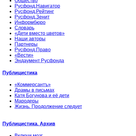
Общество
Русфонд.Навигатор
Русфонд.Рейтинг
Русфонд.Зенит
Информбюро
Словарь
«Дети вместо цветов»
Наши авторы
Партнеры
Русфонд.Право
«Вести»
Эндаумент Русфонда
Публицистика
«Коммерсантъ»
Драмы в письмах
Катя Богунова и её дети
Мародеры
Жизнь. Продолжение следует
Публицистика. Архив
Включи мозг