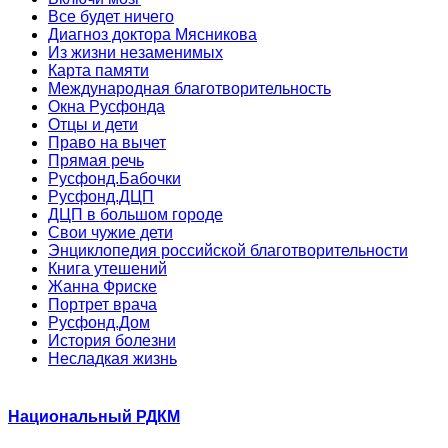
Все будет ничего
Диагноз доктора Мясникова
Из жизни незаменимых
Карта памяти
Международная благотворительность
Окна Русфонда
Отцы и дети
Право на вычет
Прямая речь
Русфонд.Бабочки
Русфонд.ДЦП
ДЦП в большом городе
Свои чужие дети
Энциклопедия российской благотворительности
Книга утешений
Жанна Фриске
Портрет врача
Русфонд.Дом
История болезни
Несладкая жизнь
Национальный РДКМ