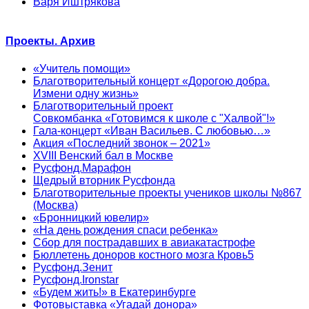
Варя Иштрякова
Проекты. Архив
«Учитель помощи»
Благотворительный концерт «Дорогою добра.
Измени одну жизнь»
Благотворительный проект
Совкомбанка «Готовимся к школе с "Халвой"!»
Гала-концерт «Иван Васильев. С любовью…»
Акция «Последний звонок – 2021»
XVIII Венский бал в Москве
Русфонд.Марафон
Щедрый вторник Русфонда
Благотворительные проекты учеников школы №867
(Москва)
«Бронницкий ювелир»
«На день рождения спаси ребенка»
Сбор для пострадавших в авиакатастрофе
Бюллетень доноров костного мозга Кровь5
Русфонд.Зенит
Русфонд.Ironstar
«Будем жить!» в Екатеринбурге
Фотовыставка «Угадай донора»