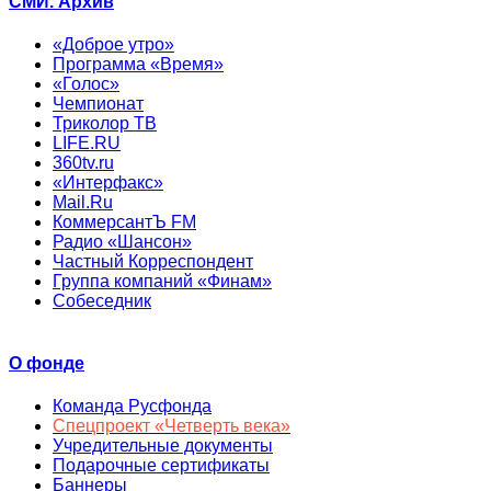
СМИ. Архив
«Доброе утро»
Программа «Время»
«Голос»
Чемпионат
Триколор ТВ
LIFE.RU
360tv.ru
«Интерфакс»
Mail.Ru
КоммерсантЪ FM
Радио «Шансон»
Частный Корреспондент
Группа компаний «Финам»
Собеседник
О фонде
Команда Русфонда
Спецпроект «Четверть века»
Учредительные документы
Подарочные сертификаты
Баннеры