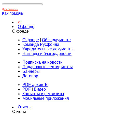
Для бизнеса
Как помочь
29
О фонде
О фонде
О фонде
|
Об эндаументе
Команда Русфонда
Учредительные документы
Награды и благодарности
Подписка на новости
Подарочные сертификаты
Баннеры
Договор
PDF-архив Ъ
PDF
|
Видео
Контакты и реквизиты
Мобильные приложения
Отчеты
Отчеты