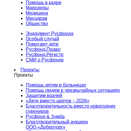
Помощь в кадре
Мародеры
Медицина
Минздрав
Общество
Эндаумент Русфонда
Особый случай
Помогают дети
Русфонд.Право
Русфонд.Регистр
СМИ о Русфонде
Проекты
Проекты
Помощь детям в больницах
Помощь людям в чрезвычайных ситуациях
Защитим врачей
«Дети вместо цветов – 2026»
Благотворительность вместо новогодних
сувениров
Русфонд & Зумба
Благотворительный аукцион
ООО «Доброторг»