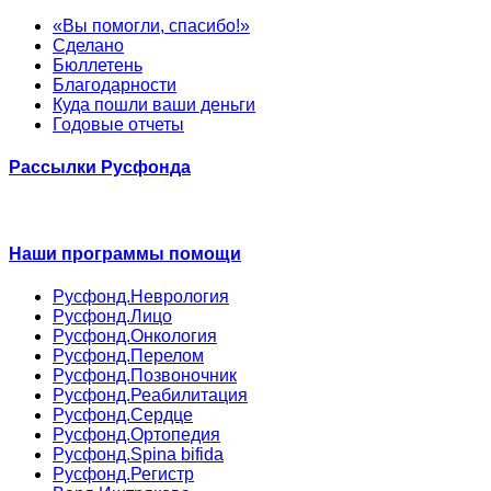
«Вы помогли, спасибо!»
Сделано
Бюллетень
Благодарности
Куда пошли ваши деньги
Годовые отчеты
Рассылки Русфонда
Наши программы помощи
Русфонд.Неврология
Русфонд.Лицо
Русфонд.Онкология
Русфонд.Перелом
Русфонд.Позвоночник
Русфонд.Реабилитация
Русфонд.Сердце
Русфонд.Ортопедия
Русфонд.Spina bifida
Русфонд.Регистр