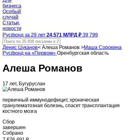
Для
бизнеса
Особый
случай
Статьи,
новости
Русфонд за 29 лет
24,571 МЛРД ₽
39 799
Денис Цуканов
<
Алеша Романов
>
Маша Сорокина
Русфонд на «Первом»
Оренбургская область
Алеша Романов
17 лет, Бугуруслан
первичный иммунодефицит, хроническая
гранулематозная болезнь, спасет трансплантация
костного мозга
Сбор
завершен
Собрано
7 676 491 ₽