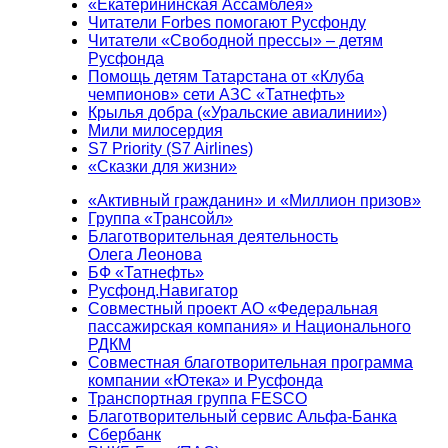
«Екатерининская Ассамблея»
Читатели Forbes помогают Русфонду
Читатели «Свободной прессы» – детям
Русфонда
Помощь детям Татарстана от «Клуба
чемпионов» сети АЗС «Татнефть»
Крылья добра («Уральские авиалинии»)
Мили милосердия
S7 Priority (S7 Airlines)
«Сказки для жизни»
«Активный гражданин» и «Миллион призов»
Группа «Трансойл»
Благотворительная деятельность
Олега Леонова
БФ «Татнефть»
Русфонд.Навигатор
Совместный проект АО «Федеральная
пассажирская компания» и Национального
РДКМ
Совместная благотворительная программа
компании «Ютека» и Русфонда
Транспортная группа FESCO
Благотворительный сервис Альфа-Банка
Сбербанк