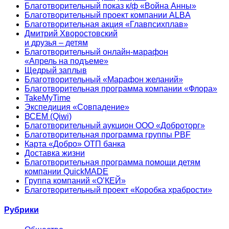
Благотворительный показ к/ф «Война Анны»
Благотворительный проект компании ALBA
Благотворительная акция «Главпсихплав»
Дмитрий Хворостовский
и друзья – детям
Благотворительный онлайн‑марафон
«Апрель на подъеме»
Щедрый заплыв
Благотворительный «Марафон желаний»
Благотворительная программа компании «Флора»
TakeMyTime
Экспедиция «Совпадение»
ВСЕМ (Qiwi)
Благотворительный аукцион ООО «Доброторг»
Благотворительная программа группы PBF
Карта «Добро» ОТП банка
Доставка жизни
Благотворительная программа помощи детям
компании QuickMADE
Группа компаний «О’КЕЙ»
Благотворительный проект «Коробка храбрости»
Рубрики