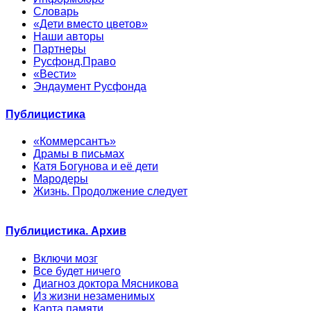
Словарь
«Дети вместо цветов»
Наши авторы
Партнеры
Русфонд.Право
«Вести»
Эндаумент Русфонда
Публицистика
«Коммерсантъ»
Драмы в письмах
Катя Богунова и её дети
Мародеры
Жизнь. Продолжение следует
Публицистика. Архив
Включи мозг
Все будет ничего
Диагноз доктора Мясникова
Из жизни незаменимых
Карта памяти