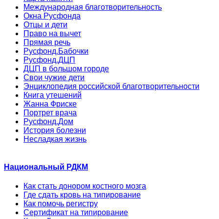
Международная благотворительность
Окна Русфонда
Отцы и дети
Право на вычет
Прямая речь
Русфонд.Бабочки
Русфонд.ДЦП
ДЦП в большом городе
Свои чужие дети
Энциклопедия российской благотворительности
Книга утешений
Жанна Фриске
Портрет врача
Русфонд.Дом
История болезни
Несладкая жизнь
Национальный РДКМ
Как стать донором костного мозга
Где сдать кровь на типирование
Как помочь регистру
Сертификат на типирование