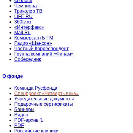
«Голос»
Чемпионат
Триколор ТВ
LIFE.RU
360tv.ru
«Интерфакс»
Mail.Ru
КоммерсантЪ FM
Радио «Шансон»
Частный Корреспондент
Группа компаний «Финам»
Собеседник
О фонде
Команда Русфонда
Спецпроект «Четверть века»
Учредительные документы
Подарочные сертификаты
Баннеры
Видео
PDF-архив Ъ
PDF
Российские клиники