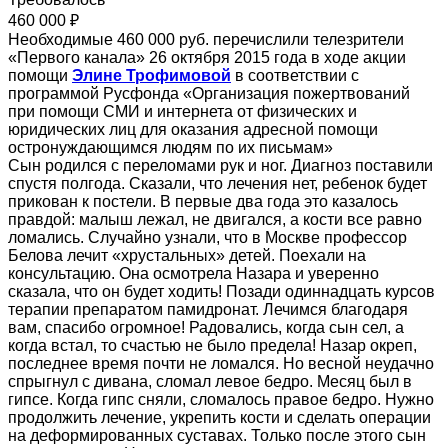
460 000 ₽
Необходимые 460 000 руб. перечислили телезрители
«Первого канала» 26 октября 2015 года в ходе акции
помощи
Элине Трофимовой
в соответствии с
программой Русфонда «Организация пожертвований
при помощи СМИ и интернета от физических и
юридических лиц для оказания адресной помощи
остронуждающимся людям по их письмам»
Сын родился с переломами рук и ног. Диагноз поставили
спустя полгода. Сказали, что лечения нет, ребенок будет
прикован к постели. В первые два года это казалось
правдой: малыш лежал, не двигался, а кости все равно
ломались. Случайно узнали, что в Москве профессор
Белова лечит «хрустальных» детей. Поехали на
консультацию. Она осмотрела Назара и уверенно
сказала, что он будет ходить! Позади одиннадцать курсов
терапии препаратом памидронат. Лечимся благодаря
вам, спасибо огромное! Радовались, когда сын сел, а
когда встал, то счастью не было предела! Назар окреп,
последнее время почти не ломался. Но весной неудачно
спрыгнул с дивана, сломал левое бедро. Месяц был в
гипсе. Когда гипс сняли, сломалось правое бедро. Нужно
продолжить лечение, укрепить кости и сделать операции
на деформированных суставах. Только после этого сын