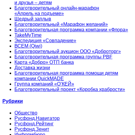
и друзья – детям
Благотворительный онлайн‑марафон
«Апрель на подъеме»
Щедрый заплыв
Благотворительный «Марафон желаний»
Благотворительная программа компании «Флора»
TakeMyTime
Экспедиция «Совпадение»
ВСЕМ (Qiwi)
Благотворительный аукцион ООО «Доброторг»
Благотворительная программа группы PBF
Карта «Добро» ОТП банка
Доставка жизни
Благотворительная программа помощи детям
компании QuickMADE
Группа компаний «О’КЕЙ»
Благотворительный проект «Коробка храбрости»
Рубрики
Общество
Русфонд.Навигатор
Русфонд.Рейтинг
Русфонд.Зенит
Информбюро