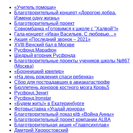
«Учитель помощи»
Благотворительный концерт «Дорогою добра.
Измени одну жизнь»
Благотворительный проект
Совкомбанка «Готовимся к школе с "Халвой"!»
Гала-концерт «Иван Васильев. С любовью…»
Акция «Последний звонок – 2021»
XVIII Венский бал в Москве
Русфонд.Марафон
Щедрый вторник Русфонда
Благотворительные проекты учеников школы №867
(Москва)
«Бронницкий ювелир»
«На день рождения спаси ребенка»
Сбор для пострадавших в авиакатастрофе
Бюллетень доноров костного мозга Кровь5
Русфонд.Зенит
Русфонд.Ironstar
«Будем жить!» в Екатеринбурге
Фотовыставка «Угадай донора»
Благотворительный показ к/ф «Война Анны»
Благотворительный проект компании ALBA
Благотворительная акция «Главпсихплав»
Дмитрий Хворостовский