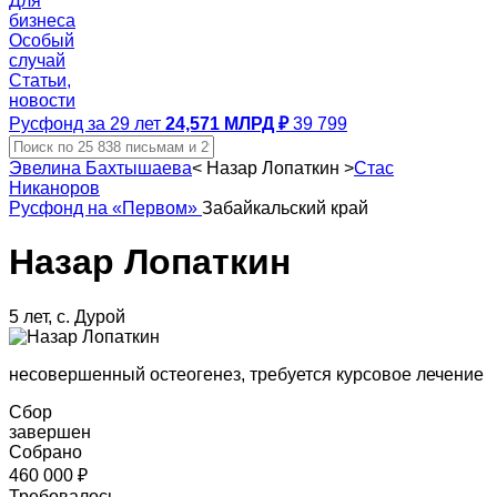
Для
бизнеса
Особый
случай
Статьи,
новости
Русфонд за 29 лет
24,571 МЛРД ₽
39 799
Эвелина Бахтышаева
<
Назар Лопаткин
>
Стас
Никаноров
Русфонд на «Первом»
Забайкальский край
Назар Лопаткин
5 лет, с. Дурой
несовершенный остеогенез, требуется курсовое лечение
Сбор
завершен
Собрано
460 000 ₽
Требовалось