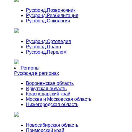
Русфонд.
Позвоночник
Русфонд.
Реабилитация
Русфонд.
Онкология
Русфонд.
Ортопедия
Русфонд.
Право
Русфонд.
Перелом
Регионы
Русфонд в регионах
Воронежская область
Иркутская область
Краснодарский край
Москва и Московская область
Нижегородская область
Новосибирская область
Приморский край