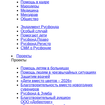
Помощь в кадре
Мародеры
Медицина
Минздрав
Общество
Эндаумент Русфонда
Особый случай
Помогают дети
Русфонд.Право
Русфонд.Регистр
СМИ о Русфонде
Проекты
Проекты
Помощь детям в больницах
Помощь людям в чрезвычайных ситуациях
Защитим врачей
«Дети вместо цветов – 2026»
Благотворительность вместо новогодних
сувениров
Русфонд & Зумба
Благотворительный аукцион
ООО «Доброторг»