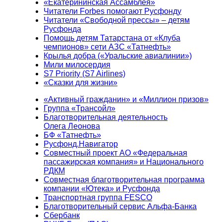
«Екатерининская Ассамблея»
Читатели Forbes помогают Русфонду
Читатели «Свободной прессы» – детям
Русфонда
Помощь детям Татарстана от «Клуба
чемпионов» сети АЗС «Татнефть»
Крылья добра («Уральские авиалинии»)
Мили милосердия
S7 Priority (S7 Airlines)
«Сказки для жизни»
«Активный гражданин» и «Миллион призов»
Группа «Трансойл»
Благотворительная деятельность
Олега Леонова
БФ «Татнефть»
Русфонд.Навигатор
Совместный проект АО «Федеральная
пассажирская компания» и Национального
РДКМ
Совместная благотворительная программа
компании «Ютека» и Русфонда
Транспортная группа FESCO
Благотворительный сервис Альфа-Банка
Сбербанк