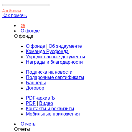
Для бизнеса
Как помочь
29
О фонде
О фонде
О фонде
|
Об эндаументе
Команда Русфонда
Учредительные документы
Награды и благодарности
Подписка на новости
Подарочные сертификаты
Баннеры
Договор
PDF-архив Ъ
PDF
|
Видео
Контакты и реквизиты
Мобильные приложения
Отчеты
Отчеты