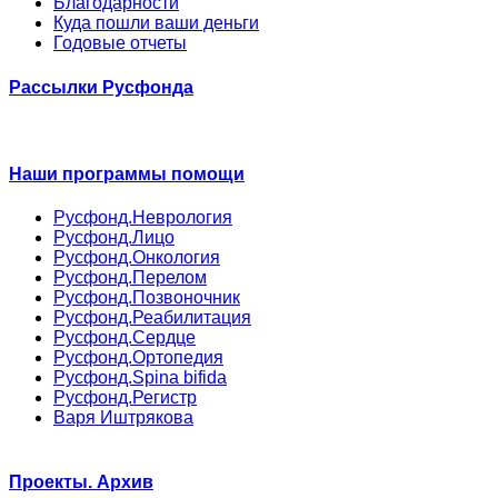
Благодарности
Куда пошли ваши деньги
Годовые отчеты
Рассылки Русфонда
Наши программы помощи
Русфонд.Неврология
Русфонд.Лицо
Русфонд.Онкология
Русфонд.Перелом
Русфонд.Позвоночник
Русфонд.Реабилитация
Русфонд.Сердце
Русфонд.Ортопедия
Русфонд.Spina bifida
Русфонд.Регистр
Варя Иштрякова
Проекты. Архив