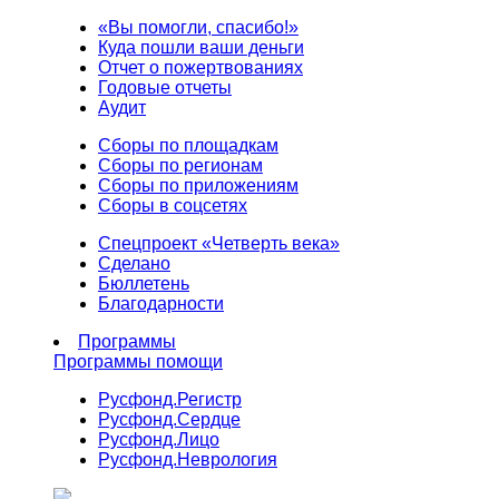
«Вы помогли, спасибо!»
Куда пошли ваши деньги
Отчет о пожертвованиях
Годовые отчеты
Аудит
Сборы по площадкам
Сборы по регионам
Сборы по приложениям
Сборы в соцсетях
Спецпроект «Четверть века»
Сделано
Бюллетень
Благодарности
Программы
Программы помощи
Русфонд.
Регистр
Русфонд.
Сердце
Русфонд.
Лицо
Русфонд.
Неврология