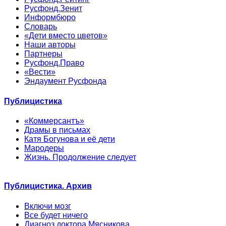
Русфонд.Зенит
Информбюро
Словарь
«Дети вместо цветов»
Наши авторы
Партнеры
Русфонд.Право
«Вести»
Эндаумент Русфонда
Публицистика
«Коммерсантъ»
Драмы в письмах
Катя Богунова и её дети
Мародеры
Жизнь. Продолжение следует
Публицистика. Архив
Включи мозг
Все будет ничего
Диагноз доктора Мясникова