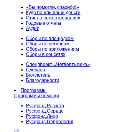
«Вы помогли, спасибо!»
Куда пошли ваши деньги
Отчет о пожертвованиях
Годовые отчеты
Аудит
Сборы по площадкам
Сборы по регионам
Сборы по приложениям
Сборы в соцсетях
Спецпроект «Четверть века»
Сделано
Бюллетень
Благодарности
Программы
Программы помощи
Русфонд.
Регистр
Русфонд.
Сердце
Русфонд.
Лицо
Русфонд.
Неврология