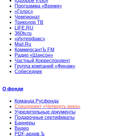
«Доброе утро»
Программа «Время»
«Голос»
Чемпионат
Триколор ТВ
LIFE.RU
360tv.ru
«Интерфакс»
Mail.Ru
КоммерсантЪ FM
Радио «Шансон»
Частный Корреспондент
Группа компаний «Финам»
Собеседник
О фонде
Команда Русфонда
Спецпроект «Четверть века»
Учредительные документы
Подарочные сертификаты
Баннеры
Видео
PDF-архив Ъ