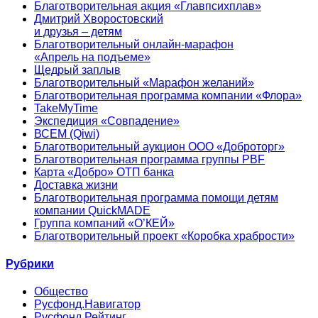
Благотворительная акция «Главпсихплав»
Дмитрий Хворостовский
и друзья – детям
Благотворительный онлайн‑марафон
«Апрель на подъеме»
Щедрый заплыв
Благотворительный «Марафон желаний»
Благотворительная программа компании «Флора»
TakeMyTime
Экспедиция «Совпадение»
ВСЕМ (Qiwi)
Благотворительный аукцион ООО «Доброторг»
Благотворительная программа группы PBF
Карта «Добро» ОТП банка
Доставка жизни
Благотворительная программа помощи детям
компании QuickMADE
Группа компаний «О’КЕЙ»
Благотворительный проект «Коробка храбрости»
Рубрики
Общество
Русфонд.Навигатор
Русфонд.Рейтинг