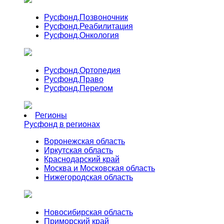
Русфонд.
Позвоночник
Русфонд.
Реабилитация
Русфонд.
Онкология
Русфонд.
Ортопедия
Русфонд.
Право
Русфонд.
Перелом
Регионы
Русфонд в регионах
Воронежская область
Иркутская область
Краснодарский край
Москва и Московская область
Нижегородская область
Новосибирская область
Приморский край