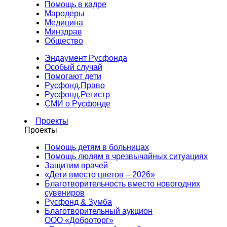
Помощь в кадре
Мародеры
Медицина
Минздрав
Общество
Эндаумент Русфонда
Особый случай
Помогают дети
Русфонд.Право
Русфонд.Регистр
СМИ о Русфонде
Проекты
Проекты
Помощь детям в больницах
Помощь людям в чрезвычайных ситуациях
Защитим врачей
«Дети вместо цветов – 2026»
Благотворительность вместо новогодних
сувениров
Русфонд & Зумба
Благотворительный аукцион
ООО «Доброторг»