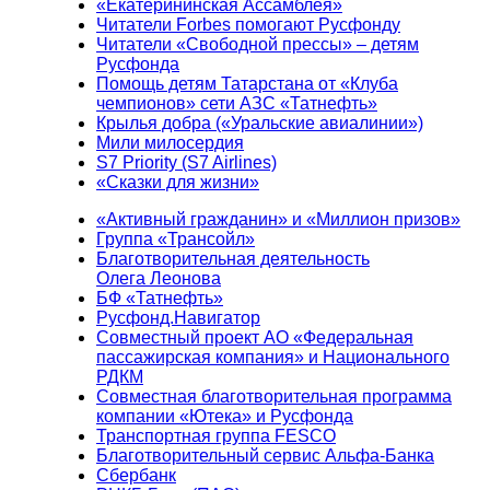
«Екатерининская Ассамблея»
Читатели Forbes помогают Русфонду
Читатели «Свободной прессы» – детям
Русфонда
Помощь детям Татарстана от «Клуба
чемпионов» сети АЗС «Татнефть»
Крылья добра («Уральские авиалинии»)
Мили милосердия
S7 Priority (S7 Airlines)
«Сказки для жизни»
«Активный гражданин» и «Миллион призов»
Группа «Трансойл»
Благотворительная деятельность
Олега Леонова
БФ «Татнефть»
Русфонд.Навигатор
Совместный проект АО «Федеральная
пассажирская компания» и Национального
РДКМ
Совместная благотворительная программа
компании «Ютека» и Русфонда
Транспортная группа FESCO
Благотворительный сервис Альфа-Банка
Сбербанк