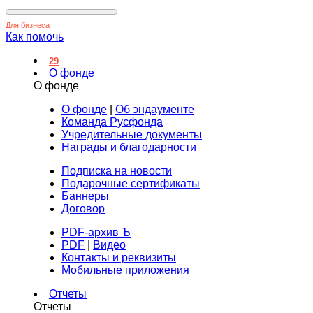
Для бизнеса
Как помочь
29
О фонде
О фонде
О фонде
|
Об эндаументе
Команда Русфонда
Учредительные документы
Награды и благодарности
Подписка на новости
Подарочные сертификаты
Баннеры
Договор
PDF-архив Ъ
PDF
|
Видео
Контакты и реквизиты
Мобильные приложения
Отчеты
Отчеты