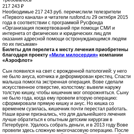
217 243 ₽
Необходимые 217 243 руб. перечислили телезрители
«Первого канала» и читатели rusfond.ru 29 октября 2015
года в соответствии с программой Русфонда
«Организация пожертвований при помощи СМИ и
интернета от физических и юридических лиц для
оказания адресной помощи остронуждающимся людям
по их письмам»
Билеты для перелета к месту лечения приобретены
благодаря проекту
«Мили милосердия»
компании
«Аэрофлот»
Сын появился на свет с врожденной патологией: у него
не было ануса, копчика и деформирован крестец. Спасти
малыша помогла экстренная операция. Вове сделали
искусственное отверстие, колостому: вывели наружу
толстую кишку, чтобы кишечник мог опорожняться. Сыну
не было года, когда ему провели вторую операцию:
сформировали прямую кишку и анус. Но кишка со
временем сузилась, кишечник почти перестал работать.
Наши врачи признались, что для дальнейшего лечения
лучше обратиться к опытным детским хирургам в
Петербурге. Удалось собрать деньги, и в 2013 году Вове
провели здесь сложную многочасовую операцию. После