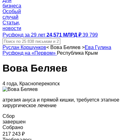
Для
бизнеса
Особый
случай
Статьи,
новости
Русфонд за 29 лет
24,571 МЛРД ₽
39 799
Руслан Коршунков
<
Вова Беляев
>
Ева Гулина
Русфонд на «Первом»
Республика Крым
Вова Беляев
4 года, Красноперекопск
атрезия ануса и прямой кишки, требуется этапное
хирургическое лечение
Сбор
завершен
Собрано
217 243 ₽
Требовалось