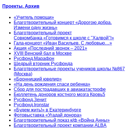
Проекты. Архив
«Учитель помощи»
Благотворительный концерт «Дорогою добра.
Измени одну жизнь»
Благотворительный проект
Совкомбанка «Готовимся к школе с "Халвой"!»
Гала-концерт «Иван Васильев. С любовью…»
Акция «Последний звонок – 2021»
XVIII Венский бал в Москве
Русфонд.Марафон
Щедрый вторник Русфонда
Благотворительные проекты учеников школы №867
(Москва)
«Бронницкий ювелир»
«На день рождения спаси ребенка»
Сбор для пострадавших в авиакатастрофе
Бюллетень доноров костного мозга Кровь5
Русфонд.Зенит
Русфонд.Ironstar
«Будем жить!» в Екатеринбурге
Фотовыставка «Угадай донора»
Благотворительный показ к/ф «Война Анны»
Благотворительный проект компании ALBA