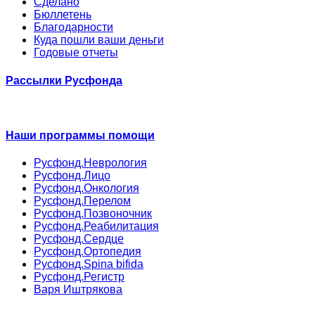
Сделано
Бюллетень
Благодарности
Куда пошли ваши деньги
Годовые отчеты
Рассылки Русфонда
Наши программы помощи
Русфонд.Неврология
Русфонд.Лицо
Русфонд.Онкология
Русфонд.Перелом
Русфонд.Позвоночник
Русфонд.Реабилитация
Русфонд.Сердце
Русфонд.Ортопедия
Русфонд.Spina bifida
Русфонд.Регистр
Варя Иштрякова