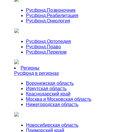
Русфонд.
Позвоночник
Русфонд.
Реабилитация
Русфонд.
Онкология
Русфонд.
Ортопедия
Русфонд.
Право
Русфонд.
Перелом
Регионы
Русфонд в регионах
Воронежская область
Иркутская область
Краснодарский край
Москва и Московская область
Нижегородская область
Новосибирская область
Приморский край