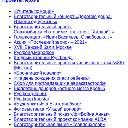
Проекты. Архив
«Учитель помощи»
Благотворительный концерт «Дорогою добра.
Измени одну жизнь»
Благотворительный проект
Совкомбанка «Готовимся к школе с "Халвой"!»
Гала-концерт «Иван Васильев. С любовью…»
Акция «Последний звонок – 2021»
XVIII Венский бал в Москве
Русфонд.Марафон
Щедрый вторник Русфонда
Благотворительные проекты учеников школы №867
(Москва)
«Бронницкий ювелир»
«На день рождения спаси ребенка»
Сбор для пострадавших в авиакатастрофе
Бюллетень доноров костного мозга Кровь5
Русфонд.Зенит
Русфонд.Ironstar
«Будем жить!» в Екатеринбурге
Фотовыставка «Угадай донора»
Благотворительный показ к/ф «Война Анны»
Благотворительный проект компании ALBA
Благотворительная акция «Главпсихплав»