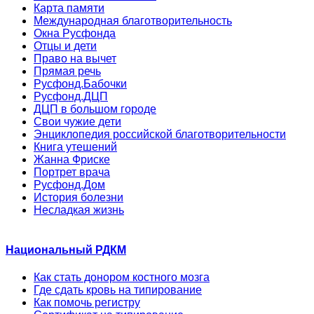
Карта памяти
Международная благотворительность
Окна Русфонда
Отцы и дети
Право на вычет
Прямая речь
Русфонд.Бабочки
Русфонд.ДЦП
ДЦП в большом городе
Свои чужие дети
Энциклопедия российской благотворительности
Книга утешений
Жанна Фриске
Портрет врача
Русфонд.Дом
История болезни
Несладкая жизнь
Национальный РДКМ
Как стать донором костного мозга
Где сдать кровь на типирование
Как помочь регистру