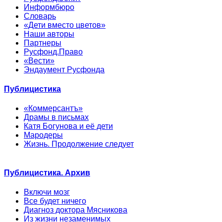
Информбюро
Словарь
«Дети вместо цветов»
Наши авторы
Партнеры
Русфонд.Право
«Вести»
Эндаумент Русфонда
Публицистика
«Коммерсантъ»
Драмы в письмах
Катя Богунова и её дети
Мародеры
Жизнь. Продолжение следует
Публицистика. Архив
Включи мозг
Все будет ничего
Диагноз доктора Мясникова
Из жизни незаменимых