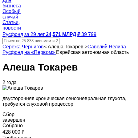
Для
бизнеса
Особый
случай
Статьи,
новости
Русфонд за 29 лет
24,571 МЛРД ₽
39 799
Сережа Чернигов
<
Алеша Токарев
>
Савелий Нелипа
Русфонд на «Первом»
Еврейская автономная область
Алеша Токарев
2 года
двусторонняя хроническая сенсоневральная глухота,
требуется слуховой процессор
Сбор
завершен
Собрано
428 000 ₽
Требовалось