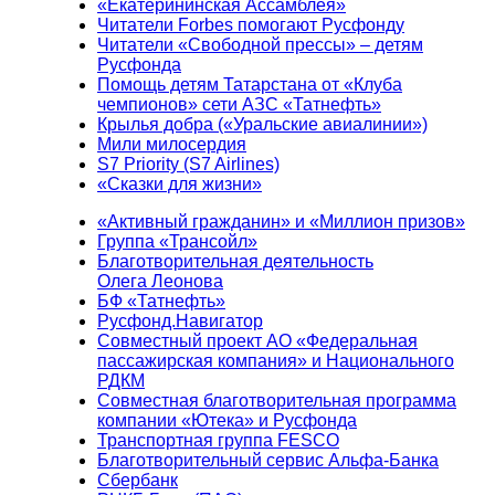
«Екатерининская Ассамблея»
Читатели Forbes помогают Русфонду
Читатели «Свободной прессы» – детям
Русфонда
Помощь детям Татарстана от «Клуба
чемпионов» сети АЗС «Татнефть»
Крылья добра («Уральские авиалинии»)
Мили милосердия
S7 Priority (S7 Airlines)
«Сказки для жизни»
«Активный гражданин» и «Миллион призов»
Группа «Трансойл»
Благотворительная деятельность
Олега Леонова
БФ «Татнефть»
Русфонд.Навигатор
Совместный проект АО «Федеральная
пассажирская компания» и Национального
РДКМ
Совместная благотворительная программа
компании «Ютека» и Русфонда
Транспортная группа FESCO
Благотворительный сервис Альфа-Банка
Сбербанк