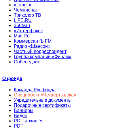
«Голос»
Чемпионат
Триколор ТВ
LIFE.RU
360tv.ru
«Интерфакс»
Mail.Ru
КоммерсантЪ FM
Радио «Шансон»
Частный Корреспондент
Группа компаний «Финам»
Собеседник
О фонде
Команда Русфонда
Спецпроект «Четверть века»
Учредительные документы
Подарочные сертификаты
Баннеры
Видео
PDF-архив Ъ
PDF