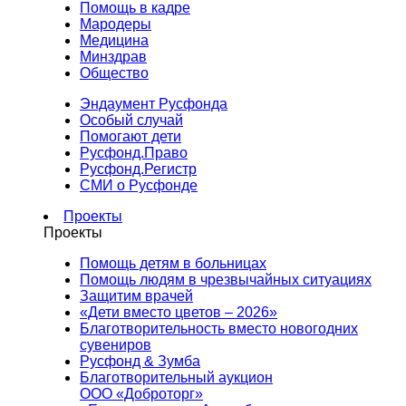
Помощь в кадре
Мародеры
Медицина
Минздрав
Общество
Эндаумент Русфонда
Особый случай
Помогают дети
Русфонд.Право
Русфонд.Регистр
СМИ о Русфонде
Проекты
Проекты
Помощь детям в больницах
Помощь людям в чрезвычайных ситуациях
Защитим врачей
«Дети вместо цветов – 2026»
Благотворительность вместо новогодних
сувениров
Русфонд & Зумба
Благотворительный аукцион
ООО «Доброторг»