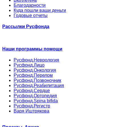
Бюллетень
Благодарности
Куда пошли ваши деньги
Годовые отчеты
Рассылки Русфонда
Наши программы помощи
Русфонд.Неврология
Русфонд.Лицо
Русфонд.Онкология
Русфонд.Перелом
Русфонд.Позвоночник
Русфонд.Реабилитация
Русфонд.Сердце
Русфонд.Ортопедия
Русфонд.Spina bifida
Русфонд.Регистр
Варя Иштрякова