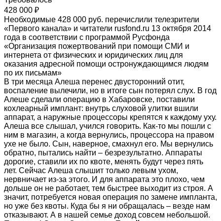
428 000 ₽
Необходимые 428 000 руб. перечислили телезрители
«Первого канала» и читатели rusfond.ru 13 октября 2014
года в соответствии с программой Русфонда
«Организация пожертвований при помощи СМИ и
интернета от физических и юридических лиц для
оказания адресной помощи остронуждающимся людям
по их письмам»
В три месяца Алеша перенес двусторонний отит,
воспаление вылечили, но в итоге сын потерял слух. В год
Алеше сделали операцию в Хабаровске, поставили
кохлеарный имплант: внутрь слуховой улитки вшили
аппарат, а наружные процессоры крепятся к каждому уху.
Алеша все слышал, учился говорить. Как-то мы пошли с
ним в магазин, а когда вернулись, процессора на правом
ухе не было. Сын, наверное, смахнул его. Мы вернулись
обратно, пытались найти – безрезультатно. Аппараты
дорогие, ставили их по квоте, менять будут через пять
лет. Сейчас Алеша слышит только левым ухом,
нервничает из-за этого. И для аппарата это плохо, чем
дольше он не работает, тем быстрее выходит из строя. А
значит, потребуется новая операция по замене импланта,
но уже без квоты. Куда бы я ни обращалась – везде нам
отказывают. А в нашей семье доход совсем небольшой.