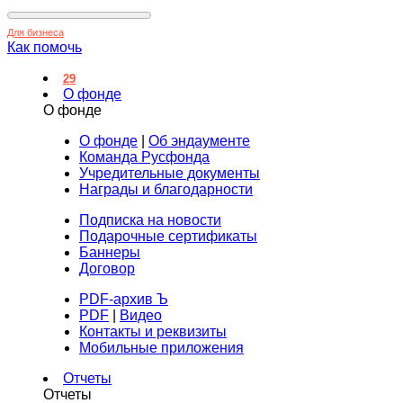
Для бизнеса
Как помочь
29
О фонде
О фонде
О фонде
|
Об эндаументе
Команда Русфонда
Учредительные документы
Награды и благодарности
Подписка на новости
Подарочные сертификаты
Баннеры
Договор
PDF-архив Ъ
PDF
|
Видео
Контакты и реквизиты
Мобильные приложения
Отчеты
Отчеты