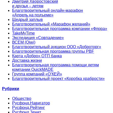
Дмитрий Хворостовский
и друзья – детям
Благотворительный онлайн‑марафон
«Апрель на подъеме»
Щедрый заплыв
Благотворительный «Марафон желаний»
Благотворительная программа компании «Флора»
TakeMyTime
Экспедиция «Совпадение»
ВСЕМ (Qiwi)
Благотворительный аукцион ООО «Доброторг»
Благотворительная программа группы PBF
Карта «Добро» ОТП банка
Доставка жизни
Благотворительная программа помощи детям
компании QuickMADE
Группа компаний «О’КЕЙ»
Благотворительный проект «Коробка храбрости»
Рубрики
Общество
Русфонд.Навигатор
Русфонд.Рейтинг
Русфонд.Зенит