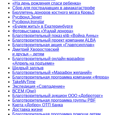
«На день рождения спаси ребенка»
Сбор для пострадавших в авиакатастрофе
Бюллетень доноров костного мозга Кровь5
Русфонд.Зенит
Русфонд.Ironstar
«Будем жить!» в Екатеринбурге
Фотовыставка «Угадай донора»
Благотворительный показ к/ф «Война Анны»
Благотворительный проект компании ALBA
Благотворительная акция «Главпсихплав»
Дмитрий Хворостовский
и друзья – детям
Благотворительный онлайн‑марафон
«Апрель на подъеме»
Щедрый заплыв
Благотворительный «Марафон желаний»
Благотворительная программа компании «Флора»
TakeMyTime
Экспедиция «Совпадение»
ВСЕМ (Qiwi)
Благотворительный аукцион ООО «Доброторг»
Благотворительная программа группы PBF
Карта «Добро» ОТП банка
Доставка жизни
Благотворительная программа помощи детям