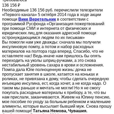
136 156 ₽
Необходимые 136 156 руб. перечислили телезрители
«Первого канала» 5 октября 2014 года в ходе акции
помощи
Вике Веретельник
в соответствии с
программой Русфонда «Организация пожертвований
при помощи СМИ и интернета от физических и
юридических лиц для оказания адресной помощи
остронуждающимся людям по их письмам»
Вы помогли нам уже дважды: сначала мы получили
инсулиновую помпу, а потом и набор расходных
материалов на полтора года вперед. Спасибо, что не
оставляете нас! Ведь иначе нам пришлось бы опять
переходить на уколы шприц-ручками, а это снова
нестабильный уровень сахара в крови и осложнения.
Помпа дала Юле полноценную жизнь: дочка не
пропускает занятия в школе, катается на коньках и
роликах, не привязана к дому, чтобы сделать очередную
инъекцию инсулина, ест, когда хочет, а не когда надо. О
таком мы раньше и мечтать не могли! Но я не смогу
покупать расходные материалы к прибору, а те, что вы
нам прислали, заканчиваются. Живем на Юлину пенсию,
мое пособие по уходу за больным ребенком и маленькие
алименты, которые высылает бывший муж. Снова прошу
вашей помощи!
Татьяна Немова, Чувашия.