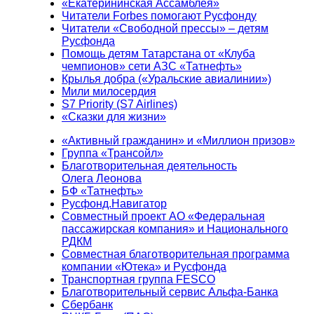
«Екатерининская Ассамблея»
Читатели Forbes помогают Русфонду
Читатели «Свободной прессы» – детям
Русфонда
Помощь детям Татарстана от «Клуба
чемпионов» сети АЗС «Татнефть»
Крылья добра («Уральские авиалинии»)
Мили милосердия
S7 Priority (S7 Airlines)
«Сказки для жизни»
«Активный гражданин» и «Миллион призов»
Группа «Трансойл»
Благотворительная деятельность
Олега Леонова
БФ «Татнефть»
Русфонд.Навигатор
Совместный проект АО «Федеральная
пассажирская компания» и Национального
РДКМ
Совместная благотворительная программа
компании «Ютека» и Русфонда
Транспортная группа FESCO
Благотворительный сервис Альфа-Банка
Сбербанк