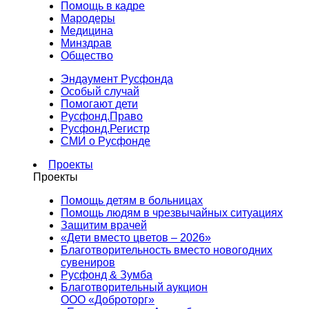
Помощь в кадре
Мародеры
Медицина
Минздрав
Общество
Эндаумент Русфонда
Особый случай
Помогают дети
Русфонд.Право
Русфонд.Регистр
СМИ о Русфонде
Проекты
Проекты
Помощь детям в больницах
Помощь людям в чрезвычайных ситуациях
Защитим врачей
«Дети вместо цветов – 2026»
Благотворительность вместо новогодних
сувениров
Русфонд & Зумба
Благотворительный аукцион
ООО «Доброторг»