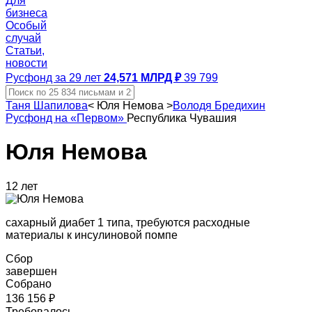
Для
бизнеса
Особый
случай
Статьи,
новости
Русфонд за 29 лет
24,571 МЛРД ₽
39 799
Таня Шапилова
<
Юля Немова
>
Володя Бредихин
Русфонд на «Первом»
Республика Чувашия
Юля Немова
12 лет
сахарный диабет 1 типа, требуются расходные
материалы к инсулиновой помпе
Сбор
завершен
Собрано
136 156 ₽
Требовалось