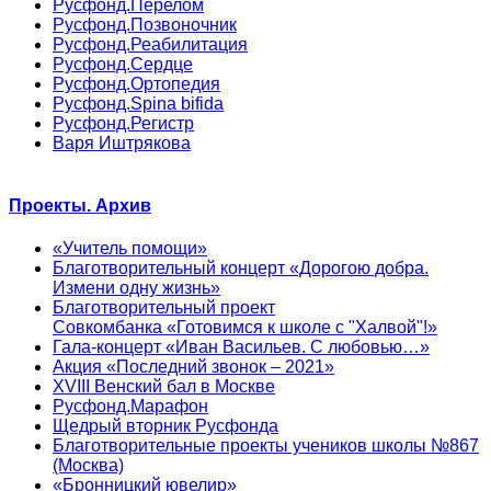
Русфонд.Перелом
Русфонд.Позвоночник
Русфонд.Реабилитация
Русфонд.Сердце
Русфонд.Ортопедия
Русфонд.Spina bifida
Русфонд.Регистр
Варя Иштрякова
Проекты. Архив
«Учитель помощи»
Благотворительный концерт «Дорогою добра.
Измени одну жизнь»
Благотворительный проект
Совкомбанка «Готовимся к школе с "Халвой"!»
Гала-концерт «Иван Васильев. С любовью…»
Акция «Последний звонок – 2021»
XVIII Венский бал в Москве
Русфонд.Марафон
Щедрый вторник Русфонда
Благотворительные проекты учеников школы №867
(Москва)
«Бронницкий ювелир»