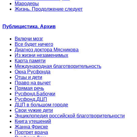
Мародеры
Жизнь. Продолжение следует
Публицистика. Архив
Включи мозг
Все будет ничего
Диагноз доктора Мясникова
Из жизни незаменимых
Карта памяти
Международная благотворительность
Окна Русфонда
Отцы и дети
Право на вычет
Прямая речь
Русфонд.Бабочки
Русфонд.ДЦП
ДЦП в большом городе
Свои чужие дети
Энциклопедия российской благотворительности
Книга утешений
Жанна Фриске
Портрет врача