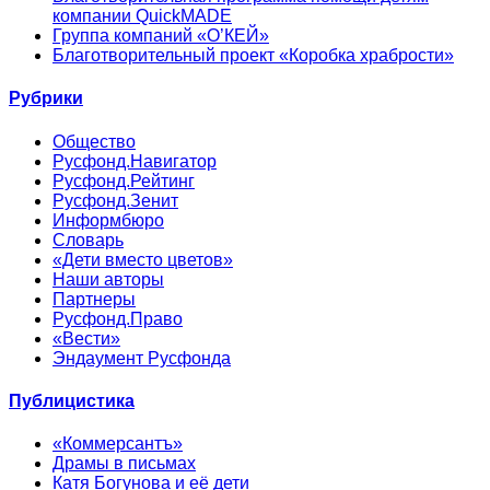
компании QuickMADE
Группа компаний «О’КЕЙ»
Благотворительный проект «Коробка храбрости»
Рубрики
Общество
Русфонд.Навигатор
Русфонд.Рейтинг
Русфонд.Зенит
Информбюро
Словарь
«Дети вместо цветов»
Наши авторы
Партнеры
Русфонд.Право
«Вести»
Эндаумент Русфонда
Публицистика
«Коммерсантъ»
Драмы в письмах
Катя Богунова и её дети