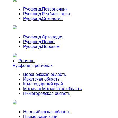
Русфонд.
Позвоночник
Русфонд.
Реабилитация
Русфонд.
Онкология
Русфонд.
Ортопедия
Русфонд.
Право
Русфонд.
Перелом
Регионы
Русфонд в регионах
Воронежская область
Иркутская область
Краснодарский край
Москва и Московская область
Нижегородская область
Новосибирская область
Приморский край