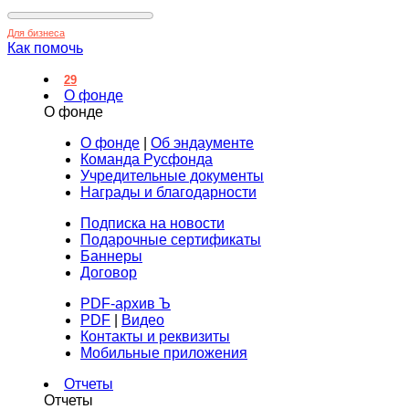
Для бизнеса
Как помочь
29
О фонде
О фонде
О фонде
|
Об эндаументе
Команда Русфонда
Учредительные документы
Награды и благодарности
Подписка на новости
Подарочные сертификаты
Баннеры
Договор
PDF-архив Ъ
PDF
|
Видео
Контакты и реквизиты
Мобильные приложения
Отчеты
Отчеты