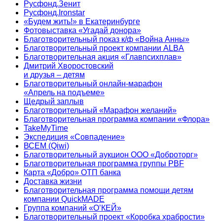
Русфонд.Зенит
Русфонд.Ironstar
«Будем жить!» в Екатеринбурге
Фотовыставка «Угадай донора»
Благотворительный показ к/ф «Война Анны»
Благотворительный проект компании ALBA
Благотворительная акция «Главпсихплав»
Дмитрий Хворостовский
и друзья – детям
Благотворительный онлайн‑марафон
«Апрель на подъеме»
Щедрый заплыв
Благотворительный «Марафон желаний»
Благотворительная программа компании «Флора»
TakeMyTime
Экспедиция «Совпадение»
ВСЕМ (Qiwi)
Благотворительный аукцион ООО «Доброторг»
Благотворительная программа группы PBF
Карта «Добро» ОТП банка
Доставка жизни
Благотворительная программа помощи детям
компании QuickMADE
Группа компаний «О’КЕЙ»
Благотворительный проект «Коробка храбрости»