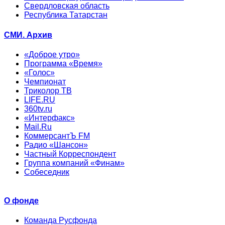
Свердловская область
Республика Татарстан
СМИ. Архив
«Доброе утро»
Программа «Время»
«Голос»
Чемпионат
Триколор ТВ
LIFE.RU
360tv.ru
«Интерфакс»
Mail.Ru
КоммерсантЪ FM
Радио «Шансон»
Частный Корреспондент
Группа компаний «Финам»
Собеседник
О фонде
Команда Русфонда