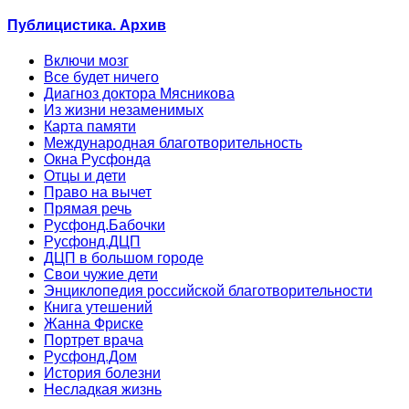
Публицистика. Архив
Включи мозг
Все будет ничего
Диагноз доктора Мясникова
Из жизни незаменимых
Карта памяти
Международная благотворительность
Окна Русфонда
Отцы и дети
Право на вычет
Прямая речь
Русфонд.Бабочки
Русфонд.ДЦП
ДЦП в большом городе
Свои чужие дети
Энциклопедия российской благотворительности
Книга утешений
Жанна Фриске
Портрет врача
Русфонд.Дом
История болезни
Несладкая жизнь