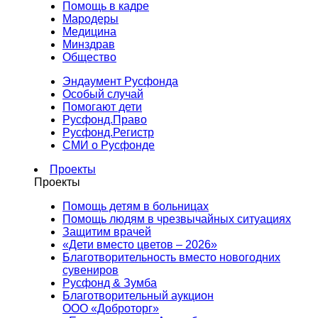
Помощь в кадре
Мародеры
Медицина
Минздрав
Общество
Эндаумент Русфонда
Особый случай
Помогают дети
Русфонд.Право
Русфонд.Регистр
СМИ о Русфонде
Проекты
Проекты
Помощь детям в больницах
Помощь людям в чрезвычайных ситуациях
Защитим врачей
«Дети вместо цветов – 2026»
Благотворительность вместо новогодних
сувениров
Русфонд & Зумба
Благотворительный аукцион
ООО «Доброторг»