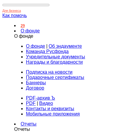
Для бизнеса
Как помочь
29
О фонде
О фонде
О фонде
|
Об эндаументе
Команда Русфонда
Учредительные документы
Награды и благодарности
Подписка на новости
Подарочные сертификаты
Баннеры
Договор
PDF-архив Ъ
PDF
|
Видео
Контакты и реквизиты
Мобильные приложения
Отчеты
Отчеты