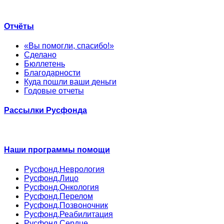
Отчёты
«Вы помогли, спасибо!»
Сделано
Бюллетень
Благодарности
Куда пошли ваши деньги
Годовые отчеты
Рассылки Русфонда
Наши программы помощи
Русфонд.Неврология
Русфонд.Лицо
Русфонд.Онкология
Русфонд.Перелом
Русфонд.Позвоночник
Русфонд.Реабилитация
Русфонд.Сердце