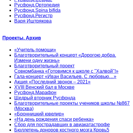
Русфонд.Ортопедия
Русфонд.Spina bifida
Русфонд.Регистр
Варя Иштрякова
Проекты. Архив
«Учитель помощи»
Благотворительный концерт «Дорогою добра.
Измени одну жизнь»
Благотворительный проект
Совкомбанка «Готовимся к школе с "Халвой"!»
Гала-концерт «Иван Васильев. С любовью…»
Акция «Последний звонок – 2021»
XVIII Венский бал в Москве
Русфонд.Марафон
Щедрый вторник Русфонда
Благотворительные проекты учеников школы №867
(Москва)
«Бронницкий ювелир»
«На день рождения спаси ребенка»
Сбор для пострадавших в авиакатастрофе
Бюллетень доноров костного мозга Кровь5