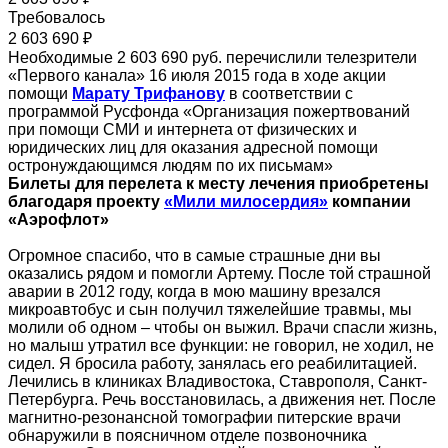
Требовалось
2 603 690 ₽
Необходимые 2 603 690 руб. перечислили телезрители
«Первого канала» 16 июля 2015 года в ходе акции
помощи
Марату Трифанову
в соответствии с
программой Русфонда «Организация пожертвований
при помощи СМИ и интернета от физических и
юридических лиц для оказания адресной помощи
остронуждающимся людям по их письмам»
Билеты для перелета к месту лечения приобретены
благодаря проекту
«Мили милосердия»
компании
«Аэрофлот»
Огромное спасибо, что в самые страшные дни вы
оказались рядом и помогли Артему. После той страшной
аварии в 2012 году, когда в мою машину врезался
микроавтобус и сын получил тяжелейшие травмы, мы
молили об одном – чтобы он выжил. Врачи спасли жизнь,
но малыш утратил все функции: не говорил, не ходил, не
сидел. Я бросила работу, занялась его реабилитацией.
Лечились в клиниках Владивостока, Ставрополя, Санкт-
Петербурга. Речь восстановилась, а движения нет. После
магнитно-резонансной томографии питерские врачи
обнаружили в поясничном отделе позвоночника