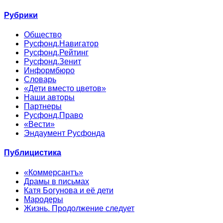
Рубрики
Общество
Русфонд.Навигатор
Русфонд.Рейтинг
Русфонд.Зенит
Информбюро
Словарь
«Дети вместо цветов»
Наши авторы
Партнеры
Русфонд.Право
«Вести»
Эндаумент Русфонда
Публицистика
«Коммерсантъ»
Драмы в письмах
Катя Богунова и её дети
Мародеры
Жизнь. Продолжение следует