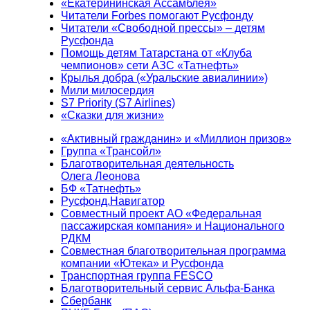
«Екатерининская Ассамблея»
Читатели Forbes помогают Русфонду
Читатели «Свободной прессы» – детям
Русфонда
Помощь детям Татарстана от «Клуба
чемпионов» сети АЗС «Татнефть»
Крылья добра («Уральские авиалинии»)
Мили милосердия
S7 Priority (S7 Airlines)
«Сказки для жизни»
«Активный гражданин» и «Миллион призов»
Группа «Трансойл»
Благотворительная деятельность
Олега Леонова
БФ «Татнефть»
Русфонд.Навигатор
Совместный проект АО «Федеральная
пассажирская компания» и Национального
РДКМ
Совместная благотворительная программа
компании «Ютека» и Русфонда
Транспортная группа FESCO
Благотворительный сервис Альфа-Банка
Сбербанк