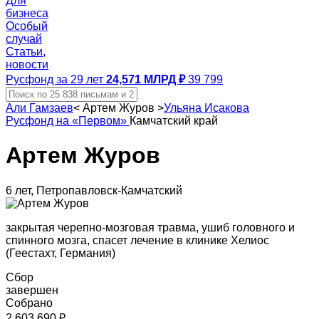
Для
бизнеса
Особый
случай
Статьи,
новости
Русфонд за 29 лет
24,571 МЛРД ₽
39 799
Али Гамзаев
<
Артем Журов
>
Ульяна Исакова
Русфонд на «Первом»
Камчатский край
Артем Журов
6 лет, Петропавловск-Камчатский
закрытая черепно-мозговая травма, ушиб головного и
спинного мозга, спасет лечение в клинике Хелиос
(Геестахт, Германия)
Сбор
завершен
Собрано
2 603 690 ₽