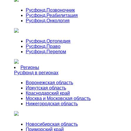
Русфонд.
Позвоночник
Русфонд.
Реабилитация
Русфонд.
Онкология
Русфонд.
Ортопедия
Русфонд.
Право
Русфонд.
Перелом
Регионы
Русфонд в регионах
Воронежская область
Иркутская область
Краснодарский край
Москва и Московская область
Нижегородская область
Новосибирская область
Приморский край