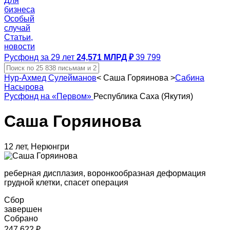
Для
бизнеса
Особый
случай
Статьи,
новости
Русфонд за 29 лет
24,571 МЛРД ₽
39 799
Нур-Ахмед Сулейманов
<
Саша Горяинова
>
Сабина
Насырова
Русфонд на «Первом»
Республика Саха (Якутия)
Саша Горяинова
12 лет, Нерюнгри
реберная дисплазия, воронкообразная деформация
грудной клетки, спасет операция
Сбор
завершен
Собрано
247 622 ₽