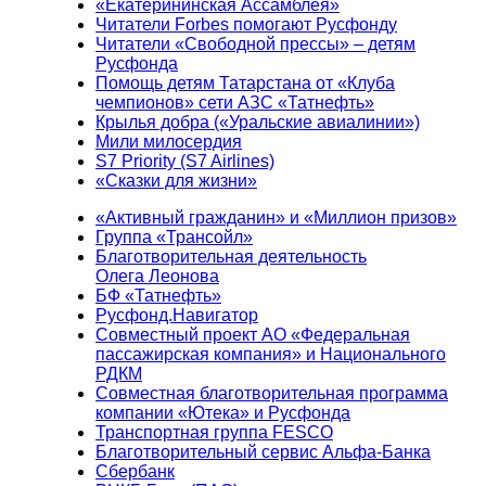
«Екатерининская Ассамблея»
Читатели Forbes помогают Русфонду
Читатели «Свободной прессы» – детям
Русфонда
Помощь детям Татарстана от «Клуба
чемпионов» сети АЗС «Татнефть»
Крылья добра («Уральские авиалинии»)
Мили милосердия
S7 Priority (S7 Airlines)
«Сказки для жизни»
«Активный гражданин» и «Миллион призов»
Группа «Трансойл»
Благотворительная деятельность
Олега Леонова
БФ «Татнефть»
Русфонд.Навигатор
Совместный проект АО «Федеральная
пассажирская компания» и Национального
РДКМ
Совместная благотворительная программа
компании «Ютека» и Русфонда
Транспортная группа FESCO
Благотворительный сервис Альфа-Банка
Сбербанк