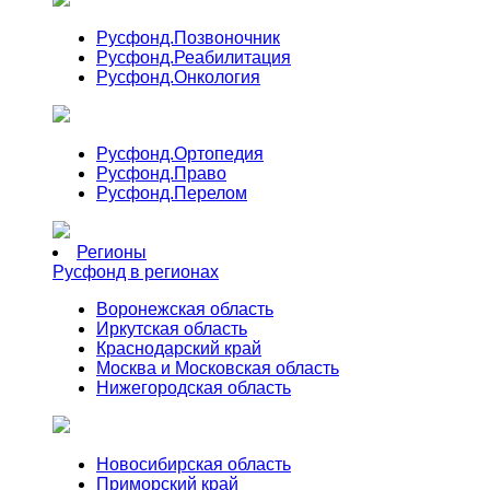
Русфонд.
Позвоночник
Русфонд.
Реабилитация
Русфонд.
Онкология
Русфонд.
Ортопедия
Русфонд.
Право
Русфонд.
Перелом
Регионы
Русфонд в регионах
Воронежская область
Иркутская область
Краснодарский край
Москва и Московская область
Нижегородская область
Новосибирская область
Приморский край