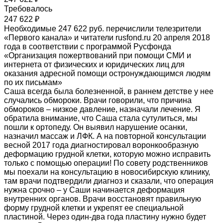
Требовалось
247 622 ₽
Необходимые 247 622 руб. перечислили телезрители
«Первого канала» и читатели rusfond.ru 20 апреля 2018
года в соответствии с программой Русфонда
«Организация пожертвований при помощи СМИ и
интернета от физических и юридических лиц для
оказания адресной помощи остронуждающимся людям
по их письмам»
Саша всегда была болезненной, в раннем детстве у нее
случались обмороки. Врачи говорили, что причина
обмороков – низкое давление, назначали лечение. Я
обратила внимание, что Саша стала сутулиться, мы
пошли к ортопеду. Он выявил нарушение осанки,
назначил массаж и ЛФК. А на повторной консультации
весной 2017 года диагностировал воронкообразную
деформацию грудной клетки, которую можно исправить
только с помощью операции! По совету родственников
мы поехали на консультацию в новосибирскую клинику,
там врачи подтвердили диагноз и сказали, что операция
нужна срочно – у Саши начинается деформация
внутренних органов. Врачи восстановят правильную
форму грудной клетки и укрепят ее специальной
пластиной. Через один-два года пластину нужно будет