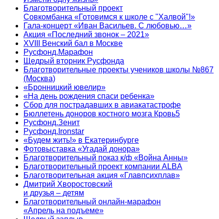
Благотворительный проект
Совкомбанка «Готовимся к школе с "Халвой"!»
Гала-концерт «Иван Васильев. С любовью…»
Акция «Последний звонок – 2021»
XVIII Венский бал в Москве
Русфонд.Марафон
Щедрый вторник Русфонда
Благотворительные проекты учеников школы №867
(Москва)
«Бронницкий ювелир»
«На день рождения спаси ребенка»
Сбор для пострадавших в авиакатастрофе
Бюллетень доноров костного мозга Кровь5
Русфонд.Зенит
Русфонд.Ironstar
«Будем жить!» в Екатеринбурге
Фотовыставка «Угадай донора»
Благотворительный показ к/ф «Война Анны»
Благотворительный проект компании ALBA
Благотворительная акция «Главпсихплав»
Дмитрий Хворостовский
и друзья – детям
Благотворительный онлайн‑марафон
«Апрель на подъеме»