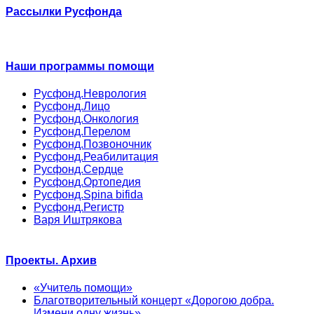
Рассылки Русфонда
Наши программы помощи
Русфонд.Неврология
Русфонд.Лицо
Русфонд.Онкология
Русфонд.Перелом
Русфонд.Позвоночник
Русфонд.Реабилитация
Русфонд.Сердце
Русфонд.Ортопедия
Русфонд.Spina bifida
Русфонд.Регистр
Варя Иштрякова
Проекты. Архив
«Учитель помощи»
Благотворительный концерт «Дорогою добра.
Измени одну жизнь»