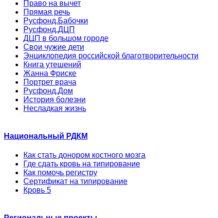
Право на вычет
Прямая речь
Русфонд.Бабочки
Русфонд.ДЦП
ДЦП в большом городе
Свои чужие дети
Энциклопедия российской благотворительности
Книга утешений
Жанна Фриске
Портрет врача
Русфонд.Дом
История болезни
Несладкая жизнь
Национальный РДКМ
Как стать донором костного мозга
Где сдать кровь на типирование
Как помочь регистру
Сертификат на типирование
Кровь 5
Региональные проекты