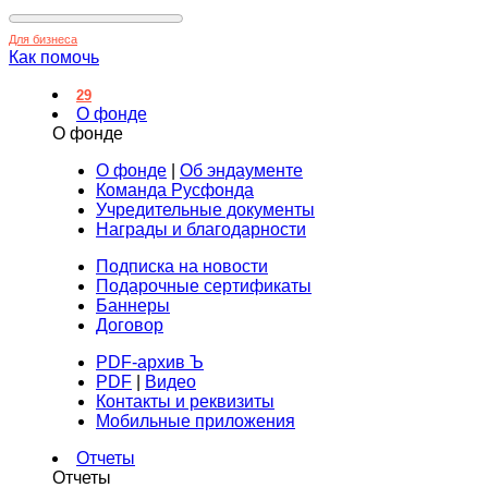
Для бизнеса
Как помочь
29
О фонде
О фонде
О фонде
|
Об эндаументе
Команда Русфонда
Учредительные документы
Награды и благодарности
Подписка на новости
Подарочные сертификаты
Баннеры
Договор
PDF-архив Ъ
PDF
|
Видео
Контакты и реквизиты
Мобильные приложения
Отчеты
Отчеты