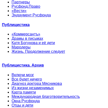
Партнеры
Русфонд.Право
«Вести»
Эндаумент Русфонда
Публицистика
«Коммерсантъ»
Драмы в письмах
Катя Богунова и её дети
Мародеры
Жизнь. Продолжение следует
Публицистика. Архив
Включи мозг
Все будет ничего
Диагноз доктора Мясникова
Из жизни незаменимых
Карта памяти
Международная благотворительность
Окна Русфонда
Отцы и дети