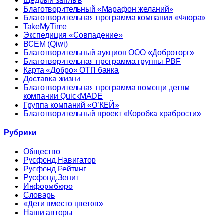
Щедрый заплыв
Благотворительный «Марафон желаний»
Благотворительная программа компании «Флора»
TakeMyTime
Экспедиция «Совпадение»
ВСЕМ (Qiwi)
Благотворительный аукцион ООО «Доброторг»
Благотворительная программа группы PBF
Карта «Добро» ОТП банка
Доставка жизни
Благотворительная программа помощи детям
компании QuickMADE
Группа компаний «О’КЕЙ»
Благотворительный проект «Коробка храбрости»
Рубрики
Общество
Русфонд.Навигатор
Русфонд.Рейтинг
Русфонд.Зенит
Информбюро
Словарь
«Дети вместо цветов»
Наши авторы