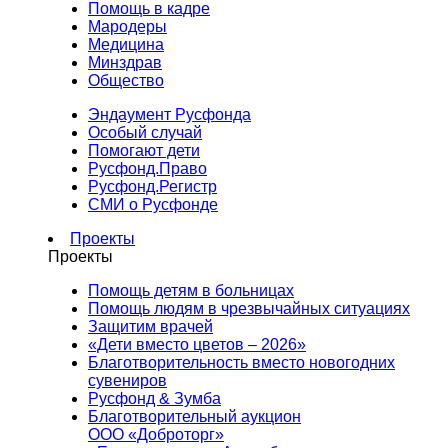
Помощь в кадре
Мародеры
Медицина
Минздрав
Общество
Эндаумент Русфонда
Особый случай
Помогают дети
Русфонд.Право
Русфонд.Регистр
СМИ о Русфонде
Проекты
Проекты
Помощь детям в больницах
Помощь людям в чрезвычайных ситуациях
Защитим врачей
«Дети вместо цветов – 2026»
Благотворительность вместо новогодних
сувениров
Русфонд & Зумба
Благотворительный аукцион
ООО «Доброторг»