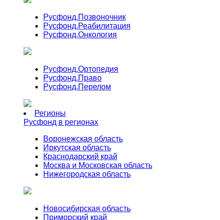
Русфонд.
Позвоночник
Русфонд.
Реабилитация
Русфонд.
Онкология
Русфонд.
Ортопедия
Русфонд.
Право
Русфонд.
Перелом
Регионы
Русфонд в регионах
Воронежская область
Иркутская область
Краснодарский край
Москва и Московская область
Нижегородская область
Новосибирская область
Приморский край