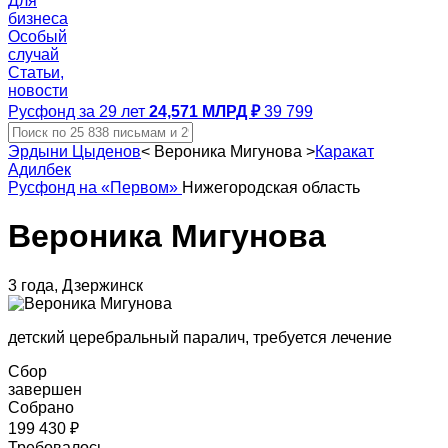
Для
бизнеса
Особый
случай
Статьи,
новости
Русфонд за 29 лет
24,571 МЛРД ₽
39 799
Эрдыни Цыденов
<
Вероника Мигунова
>
Каракат
Адилбек
Русфонд на «Первом»
Нижегородская область
Вероника Мигунова
3 года, Дзержинск
детский церебральный паралич, требуется лечение
Сбор
завершен
Собрано
199 430 ₽
Требовалось