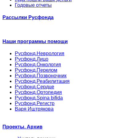
Годовые отчеты
Рассылки Русфонда
Наши программы помощи
Русфонд.Неврология
Русфонд.Лицо
Русфонд.Онкология
Русфонд.Перелом
Русфонд.Позвоночник
Русфонд.Реабилитация
Русфонд.Сердце
Русфонд.Ортопедия
Русфонд.Spina bifida
Русфонд.Регистр
Варя Иштрякова
Проекты. Архив