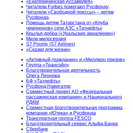
«Екатерининская Ассамблея»
Читатели Forbes помогают Русфонду
Читатели «Свободной прессы» – детям
Русфонда
Помощь детям Татарстана от «Клуба
чемпионов» сети АЗС «Татнефть»
Крылья добра («Уральские авиалинии»)
Мили милосердия
S7 Priority (S7 Airlines)
«Сказки для жизни»
«Активный гражданин» и «Миллион призов»
Группа «Трансойл»
Благотворительная деятельность
Олега Леонова
БФ «Татнефть»
Русфонд.Навигатор
Совместный проект АО «Федеральная
пассажирская компания» и Национального
РДКМ
Совместная благотворительная программа
компании «Ютека» и Русфонда
Транспортная группа FESCO
Благотворительный сервис Альфа-Банка
Сбербанк