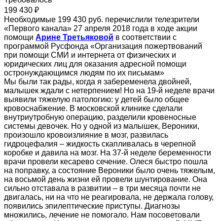
199 430 ₽
Необходимые 199 430 руб. перечислили телезрители
«Первого канала» 27 апреля 2018 года в ходе акции
помощи
Арине Третьяковой
в соответствии с
программой Русфонда «Организация пожертвований
при помощи СМИ и интернета от физических и
юридических лиц для оказания адресной помощи
остронуждающимся людям по их письмам»
Мы были так рады, когда я забеременела двойней,
малышек ждали с нетерпением! Но на 19-й неделе врачи
выявили тяжелую патологию: у детей было общее
кровоснабжение. В московской клинике сделали
внутриутробную операцию, разделили кровеносные
системы девочек. Но у одной из малышек, Вероники,
произошло кровоизлияние в мозг, развилась
гидроцефалия – жидкость скапливалась в черепной
коробке и давила на мозг. На 37-й неделе беременности
врачи провели кесарево сечение. Олеся быстро пошла
на поправку, а состояние Вероники было очень тяжелым,
на восьмой день жизни ей провели шунтирование. Она
сильно отставала в развитии – в три месяца почти не
двигалась, ни на что не реагировала, не держала голову,
появились эпилептические приступы. Диагнозы
множились, лечение не помогало. Нам посоветовали