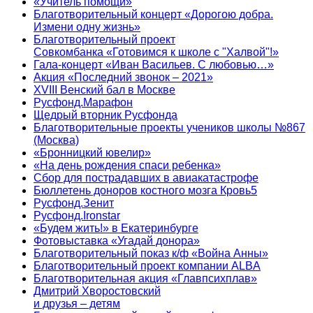
«Учитель помощи»
Благотворительный концерт «Дорогою добра.
Измени одну жизнь»
Благотворительный проект
Совкомбанка «Готовимся к школе с "Халвой"!»
Гала-концерт «Иван Васильев. С любовью…»
Акция «Последний звонок – 2021»
XVIII Венский бал в Москве
Русфонд.Марафон
Щедрый вторник Русфонда
Благотворительные проекты учеников школы №867
(Москва)
«Бронницкий ювелир»
«На день рождения спаси ребенка»
Сбор для пострадавших в авиакатастрофе
Бюллетень доноров костного мозга Кровь5
Русфонд.Зенит
Русфонд.Ironstar
«Будем жить!» в Екатеринбурге
Фотовыставка «Угадай донора»
Благотворительный показ к/ф «Война Анны»
Благотворительный проект компании ALBA
Благотворительная акция «Главпсихплав»
Дмитрий Хворостовский
и друзья – детям