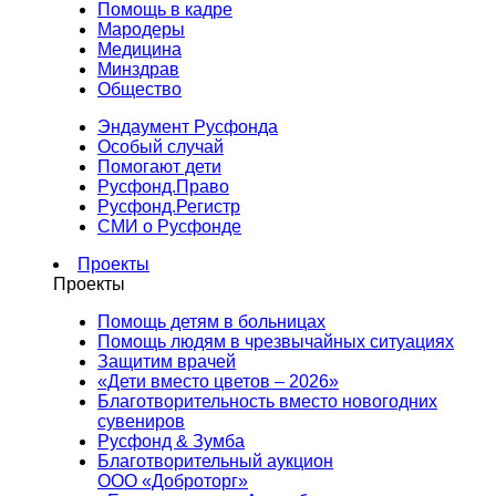
Помощь в кадре
Мародеры
Медицина
Минздрав
Общество
Эндаумент Русфонда
Особый случай
Помогают дети
Русфонд.Право
Русфонд.Регистр
СМИ о Русфонде
Проекты
Проекты
Помощь детям в больницах
Помощь людям в чрезвычайных ситуациях
Защитим врачей
«Дети вместо цветов – 2026»
Благотворительность вместо новогодних
сувениров
Русфонд & Зумба
Благотворительный аукцион
ООО «Доброторг»