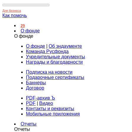
Для бизнеса
Как помочь
29
О фонде
О фонде
О фонде
|
Об эндаументе
Команда Русфонда
Учредительные документы
Награды и благодарности
Подписка на новости
Подарочные сертификаты
Баннеры
Договор
PDF-архив Ъ
PDF
|
Видео
Контакты и реквизиты
Мобильные приложения
Отчеты
Отчеты