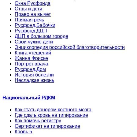
Окна Русфонда
Отцы и дети
Право на вычет
Прямая речь
Русфонд.Бабочки
Русфонд.ДЦП
ДЦП в большом городе
Свои чужие дети
Энциклопедия российской благотворительности
Книга утешений
Жанна Фриске
Портрет врача
Русфонд.Дом
История болезни
Несладкая жизнь
Национальный РДКМ
Как стать донором костного мозга
Где сдать кровь на типирование
Как помочь регистру
Сертификат на типирование
Кровь 5