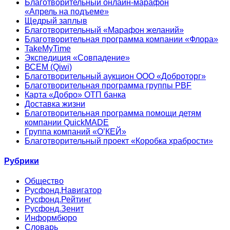
Благотворительный онлайн‑марафон
«Апрель на подъеме»
Щедрый заплыв
Благотворительный «Марафон желаний»
Благотворительная программа компании «Флора»
TakeMyTime
Экспедиция «Совпадение»
ВСЕМ (Qiwi)
Благотворительный аукцион ООО «Доброторг»
Благотворительная программа группы PBF
Карта «Добро» ОТП банка
Доставка жизни
Благотворительная программа помощи детям
компании QuickMADE
Группа компаний «О’КЕЙ»
Благотворительный проект «Коробка храбрости»
Рубрики
Общество
Русфонд.Навигатор
Русфонд.Рейтинг
Русфонд.Зенит
Информбюро
Словарь