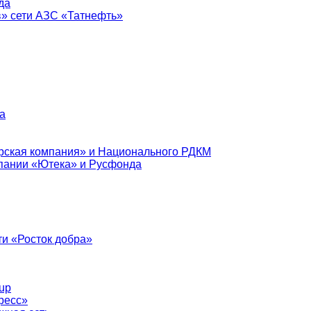
да
в» сети АЗС «Татнефть»
а
рская компания» и Национального РДКМ
пании «Ютека» и Русфонда
и «Росток добра»
up
ресс»