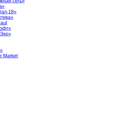
жная сеть»
а»
тал-18»
ктика»
aut
софт»
рЭко»
т»
e Market