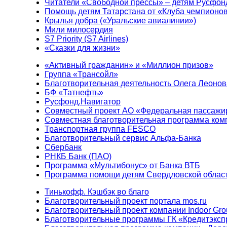
Читатели «Свободной прессы» – детям Русфон
Помощь детям Татарстана от «Клуба чемпионо
Крылья добра («Уральские авиалинии»)
Мили милосердия
S7 Priority (S7 Airlines)
«Сказки для жизни»
«Активный гражданин» и «Миллион призов»
Группа «Трансойл»
Благотворительная деятельность Олега Леонов
БФ «Татнефть»
Русфонд.Навигатор
Совместный проект АО «Федеральная пассажи
Совместная благотворительная программа ком
Транспортная группа FESCO
Благотворительный сервис Альфа-Банка
Сбербанк
РНКБ Банк (ПАО)
Программа «Мультибонус» от Банка ВТБ
Программа помощи детям Свердловской област
Тинькофф. Кэшбэк во благо
Благотворительный проект портала mos.ru
Благотворительный проект компании Indoor Gro
Благотворительные программы ГК «Кредитэксп