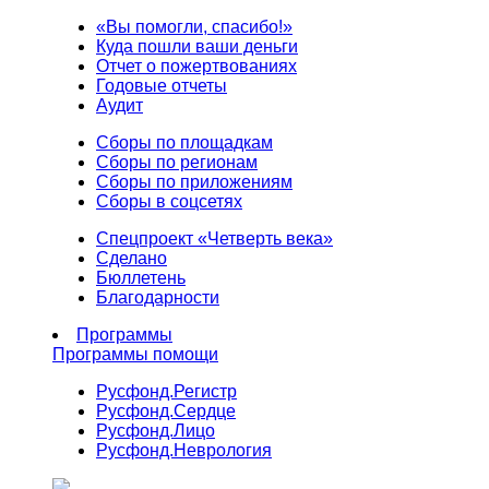
«Вы помогли, спасибо!»
Куда пошли ваши деньги
Отчет о пожертвованиях
Годовые отчеты
Аудит
Сборы по площадкам
Сборы по регионам
Сборы по приложениям
Сборы в соцсетях
Спецпроект «Четверть века»
Сделано
Бюллетень
Благодарности
Программы
Программы помощи
Русфонд.
Регистр
Русфонд.
Сердце
Русфонд.
Лицо
Русфонд.
Неврология