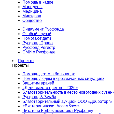
Помощь в кадре
Мародеры
Медицина
Минздрав
Общество
Эндаумент Русфонда
Особый случай
Помогают дети
Русфонд.Право
Русфонд.Регистр
СМИ о Русфонде
Проекты
Проекты
Помощь детям в больницах
Помощь людям в чрезвычайных ситуациях
Защитим врачей
«Дети вместо цветов – 2026»
Благотворительность вместо новогодних сувен
Русфонд & Зумба
Благотворительный аукцион ООО «Доброторг»
«Екатерининская Ассамблея»
Читатели Forbes помогают Русфонду