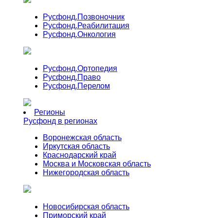
Русфонд.
Позвоночник
Русфонд.
Реабилитация
Русфонд.
Онкология
Русфонд.
Ортопедия
Русфонд.
Право
Русфонд.
Перелом
Регионы
Русфонд в регионах
Воронежская область
Иркутская область
Краснодарский край
Москва и Московская область
Нижегородская область
Новосибирская область
Приморский край