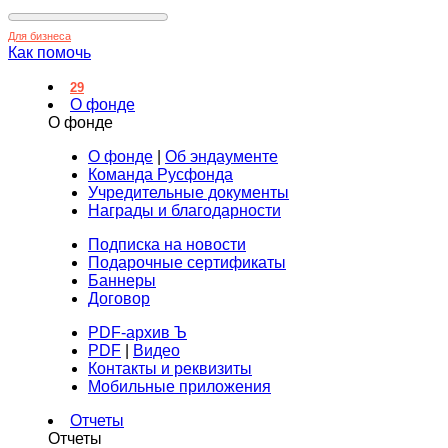
Для бизнеса
Как помочь
29
О фонде
О фонде
О фонде
|
Об эндаументе
Команда Русфонда
Учредительные документы
Награды и благодарности
Подписка на новости
Подарочные сертификаты
Баннеры
Договор
PDF-архив Ъ
PDF
|
Видео
Контакты и реквизиты
Мобильные приложения
Отчеты
Отчеты