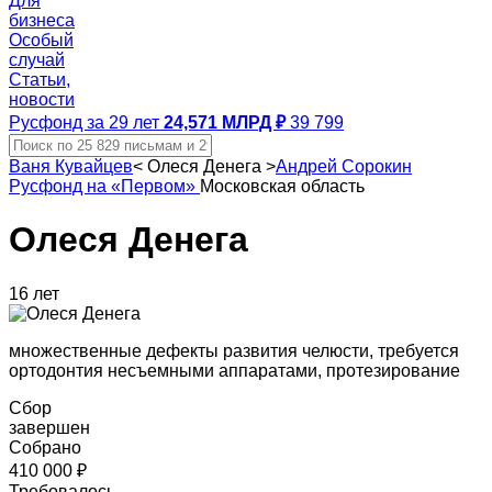
Для
бизнеса
Особый
случай
Статьи,
новости
Русфонд за 29 лет
24,571 МЛРД ₽
39 799
Ваня Кувайцев
<
Олеся Денега
>
Андрей Сорокин
Русфонд на «Первом»
Московская область
Олеся Денега
16 лет
множественные дефекты развития челюсти, требуется
ортодонтия несъемными аппаратами, протезирование
Сбор
завершен
Собрано
410 000 ₽
Требовалось