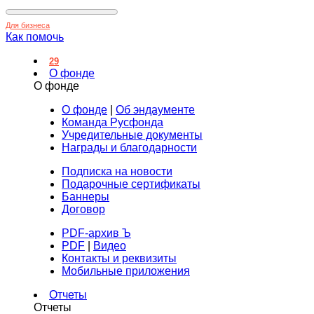
Для бизнеса
Как помочь
29
О фонде
О фонде
О фонде
|
Об эндаументе
Команда Русфонда
Учредительные документы
Награды и благодарности
Подписка на новости
Подарочные сертификаты
Баннеры
Договор
PDF-архив Ъ
PDF
|
Видео
Контакты и реквизиты
Мобильные приложения
Отчеты
Отчеты