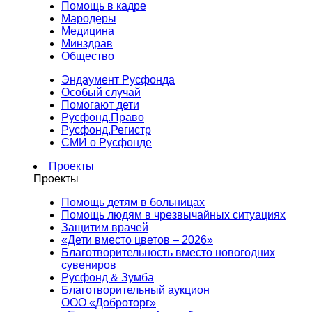
Помощь в кадре
Мародеры
Медицина
Минздрав
Общество
Эндаумент Русфонда
Особый случай
Помогают дети
Русфонд.Право
Русфонд.Регистр
СМИ о Русфонде
Проекты
Проекты
Помощь детям в больницах
Помощь людям в чрезвычайных ситуациях
Защитим врачей
«Дети вместо цветов – 2026»
Благотворительность вместо новогодних
сувениров
Русфонд & Зумба
Благотворительный аукцион
ООО «Доброторг»