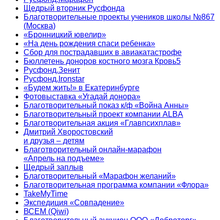
Щедрый вторник Русфонда
Благотворительные проекты учеников школы №867
(Москва)
«Бронницкий ювелир»
«На день рождения спаси ребенка»
Сбор для пострадавших в авиакатастрофе
Бюллетень доноров костного мозга Кровь5
Русфонд.Зенит
Русфонд.Ironstar
«Будем жить!» в Екатеринбурге
Фотовыставка «Угадай донора»
Благотворительный показ к/ф «Война Анны»
Благотворительный проект компании ALBA
Благотворительная акция «Главпсихплав»
Дмитрий Хворостовский
и друзья – детям
Благотворительный онлайн‑марафон
«Апрель на подъеме»
Щедрый заплыв
Благотворительный «Марафон желаний»
Благотворительная программа компании «Флора»
TakeMyTime
Экспедиция «Совпадение»
ВСЕМ (Qiwi)