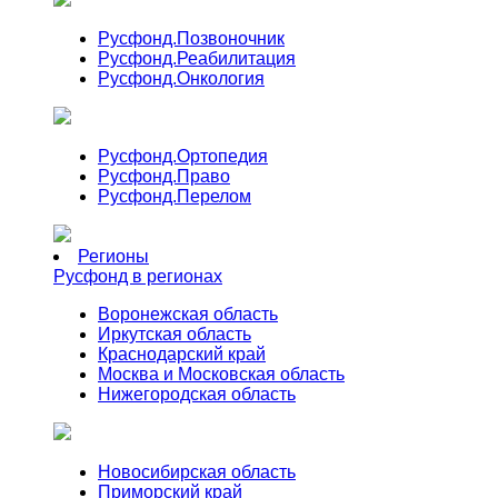
Русфонд.
Позвоночник
Русфонд.
Реабилитация
Русфонд.
Онкология
Русфонд.
Ортопедия
Русфонд.
Право
Русфонд.
Перелом
Регионы
Русфонд в регионах
Воронежская область
Иркутская область
Краснодарский край
Москва и Московская область
Нижегородская область
Новосибирская область
Приморский край