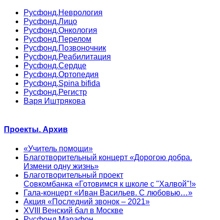
Русфонд.Неврология
Русфонд.Лицо
Русфонд.Онкология
Русфонд.Перелом
Русфонд.Позвоночник
Русфонд.Реабилитация
Русфонд.Сердце
Русфонд.Ортопедия
Русфонд.Spina bifida
Русфонд.Регистр
Варя Иштрякова
Проекты. Архив
«Учитель помощи»
Благотворительный концерт «Дорогою добра.
Измени одну жизнь»
Благотворительный проект
Совкомбанка «Готовимся к школе с "Халвой"!»
Гала-концерт «Иван Васильев. С любовью…»
Акция «Последний звонок – 2021»
XVIII Венский бал в Москве
Русфонд.Марафон