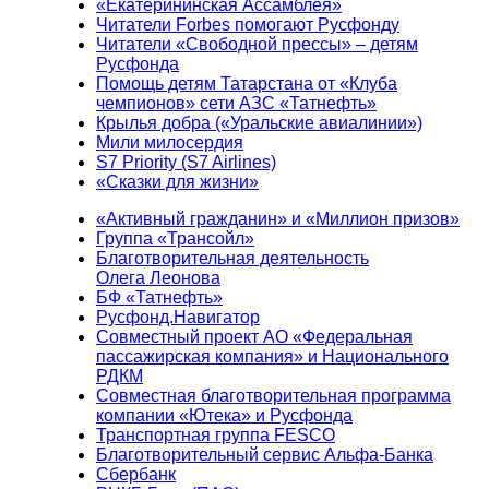
«Екатерининская Ассамблея»
Читатели Forbes помогают Русфонду
Читатели «Свободной прессы» – детям
Русфонда
Помощь детям Татарстана от «Клуба
чемпионов» сети АЗС «Татнефть»
Крылья добра («Уральские авиалинии»)
Мили милосердия
S7 Priority (S7 Airlines)
«Сказки для жизни»
«Активный гражданин» и «Миллион призов»
Группа «Трансойл»
Благотворительная деятельность
Олега Леонова
БФ «Татнефть»
Русфонд.Навигатор
Совместный проект АО «Федеральная
пассажирская компания» и Национального
РДКМ
Совместная благотворительная программа
компании «Ютека» и Русфонда
Транспортная группа FESCO
Благотворительный сервис Альфа-Банка
Сбербанк