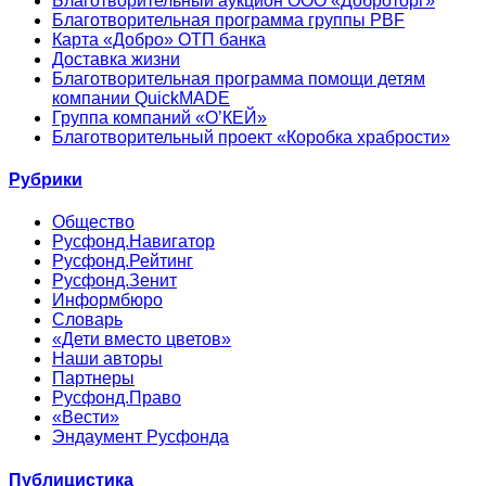
Благотворительный аукцион ООО «Доброторг»
Благотворительная программа группы PBF
Карта «Добро» ОТП банка
Доставка жизни
Благотворительная программа помощи детям
компании QuickMADE
Группа компаний «О’КЕЙ»
Благотворительный проект «Коробка храбрости»
Рубрики
Общество
Русфонд.Навигатор
Русфонд.Рейтинг
Русфонд.Зенит
Информбюро
Словарь
«Дети вместо цветов»
Наши авторы
Партнеры
Русфонд.Право
«Вести»
Эндаумент Русфонда
Публицистика