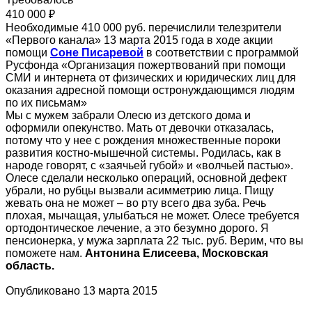
410 000 ₽
Необходимые 410 000 руб. перечислили телезрители
«Первого канала» 13 марта 2015 года в ходе акции
помощи
Соне Писаревой
в соответствии с программой
Русфонда «Организация пожертвований при помощи
СМИ и интернета от физических и юридических лиц для
оказания адресной помощи остронуждающимся людям
по их письмам»
Мы с мужем забрали Олесю из детского дома и
оформили опекунство. Мать от девочки отказалась,
потому что у нее с рождения множественные пороки
развития костно-мышечной системы. Родилась, как в
народе говорят, с «заячьей губой» и «волчьей пастью».
Олесе сделали несколько операций, основной дефект
убрали, но рубцы вызвали асимметрию лица. Пищу
жевать она не может – во рту всего два зуба. Речь
плохая, мычащая, улыбаться не может. Олесе требуется
ортодонтическое лечение, а это безумно дорого. Я
пенсионерка, у мужа зарплата 22 тыс. руб. Верим, что вы
поможете нам.
Антонина Елисеева, Московская
область.
Опубликовано 13 марта 2015