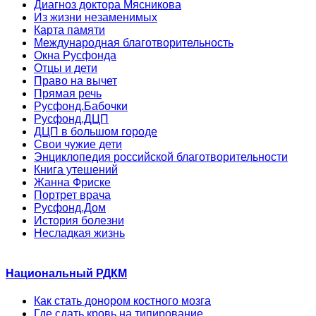
Диагноз доктора Мясникова
Из жизни незаменимых
Карта памяти
Международная благотворительность
Окна Русфонда
Отцы и дети
Право на вычет
Прямая речь
Русфонд.Бабочки
Русфонд.ДЦП
ДЦП в большом городе
Свои чужие дети
Энциклопедия российской благотворительности
Книга утешений
Жанна Фриске
Портрет врача
Русфонд.Дом
История болезни
Несладкая жизнь
Национальный РДКМ
Как стать донором костного мозга
Где сдать кровь на типирование