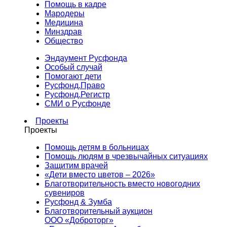
Помощь в кадре
Мародеры
Медицина
Минздрав
Общество
Эндаумент Русфонда
Особый случай
Помогают дети
Русфонд.Право
Русфонд.Регистр
СМИ о Русфонде
Проекты
Проекты
Помощь детям в больницах
Помощь людям в чрезвычайных ситуациях
Защитим врачей
«Дети вместо цветов – 2026»
Благотворительность вместо новогодних
сувениров
Русфонд & Зумба
Благотворительный аукцион
ООО «Доброторг»