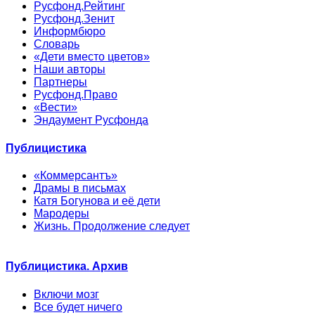
Русфонд.Рейтинг
Русфонд.Зенит
Информбюро
Словарь
«Дети вместо цветов»
Наши авторы
Партнеры
Русфонд.Право
«Вести»
Эндаумент Русфонда
Публицистика
«Коммерсантъ»
Драмы в письмах
Катя Богунова и её дети
Мародеры
Жизнь. Продолжение следует
Публицистика. Архив
Включи мозг
Все будет ничего