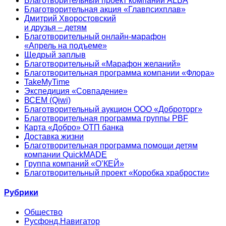
Благотворительный проект компании ALBA
Благотворительная акция «Главпсихплав»
Дмитрий Хворостовский
и друзья – детям
Благотворительный онлайн‑марафон
«Апрель на подъеме»
Щедрый заплыв
Благотворительный «Марафон желаний»
Благотворительная программа компании «Флора»
TakeMyTime
Экспедиция «Совпадение»
ВСЕМ (Qiwi)
Благотворительный аукцион ООО «Доброторг»
Благотворительная программа группы PBF
Карта «Добро» ОТП банка
Доставка жизни
Благотворительная программа помощи детям
компании QuickMADE
Группа компаний «О’КЕЙ»
Благотворительный проект «Коробка храбрости»
Рубрики
Общество
Русфонд.Навигатор