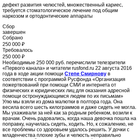
дефект развития челюстей, множественный кариес,
требуется стоматологическое лечение под общим
наркозом и ортодонтические аппараты
Сбор
завершен
Собрано
250 000 ₽
Требовалось
250 000 ₽
Необходимые 250 000 руб. перечислили телезрители
«Первого канала» и читатели rusfond.ru 22 августа 2016
года в ходе акции помощи
Степе Смирнову
в
соответствии с программой Русфонда «Организация
пожертвований при помощи СМИ и интернета от
физических и юридических лиц для оказания адресной
помощи остронуждающимся людям по их письмам»
Улю мы взяли из дома малютки в полтора года. Она
весила всего шесть килограммов и даже сидеть не могла.
Мы ухаживали за ней как за родным ребенком, возили к
врачам. Очень радовались, когда наша девочка пошла на
поправку, научилась сидеть, ходить. Но, к сожалению, не
все проблемы со здоровьем удалось решить. У дочки с
младенчества плохие зубы и челюсть неправильно