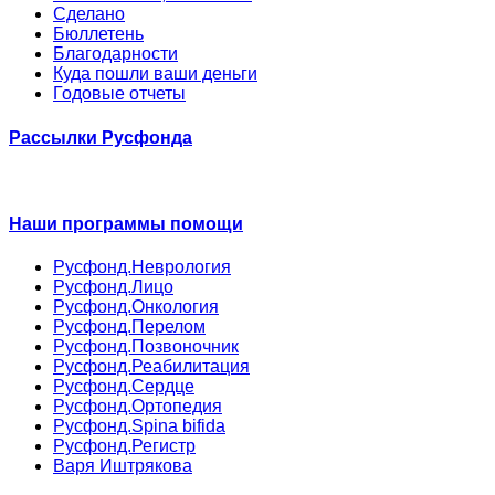
Сделано
Бюллетень
Благодарности
Куда пошли ваши деньги
Годовые отчеты
Рассылки Русфонда
Наши программы помощи
Русфонд.Неврология
Русфонд.Лицо
Русфонд.Онкология
Русфонд.Перелом
Русфонд.Позвоночник
Русфонд.Реабилитация
Русфонд.Сердце
Русфонд.Ортопедия
Русфонд.Spina bifida
Русфонд.Регистр
Варя Иштрякова