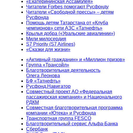
«Екатерининская Ассамблея»
Читатели Forbes помогают Русфонду
Читатели «Свободной прессы» – детям
Русфонда
Помощь детям Татарстана от «Клуба
чемпионов» сети АЗС «Татнефть»
Крылья добра («Уральские авиалинии»)
Мили милосердия
S7 Priority (S7 Airlines)
«Сказки для жизни»
«Активный гражданин» и «Миллион призов»
Группа «Трансойл»
Благотворительная деятельность
Олега Леонова
БФ «Татнефть»
Русфонд.Навигатор
Совместный проект АО «Федеральная
пассажирская компания» и Национального
РДКМ
Совместная благотворительная программа
компании «Ютека» и Русфонда
Транспортная группа FESCO
Благотворительный сервис Альфа-Банка
Сбербанк