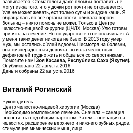
развивается. Стоматологи даже пломбы поставить не
могут из-за того, что у дочки рот почти не открывается.
Уля не может жевать, ест только супы и жидкие каши. Я
обращалась во все органы опеки, обивала пороги
больниц – никто помочь не может. Только в Центре
челюстно-лицевой хирургии (ЦЧЛХ, Москва) Улю готовы
принять на лечение. Но государство его не оплачивает. А
у меня таких денег никогда не было. В 2013 году умер
муж, мы остались с Улей вдвоем. Несмотря на болезни,
она жизнерадостная девочка, но из-за челюстных
дефектов ей трудно жить и общаться со сверстниками.
Помогите нам!
Зоя Касаева, Республика Саха (Якутия).
Опубликовано 22 августа 2016
Деньги собраны 22 августа 2016
Виталий Рогинский
Руководитель
Центр челюстно-лицевой хирургии (Москва)
Необходимо комплексное лечение. Сначала – санация
полости рта под общим наркозом. Затем – операция на
челюстях, расширение верхнего и нижнего зубных рядов,
стимуляция мимических мышц лица