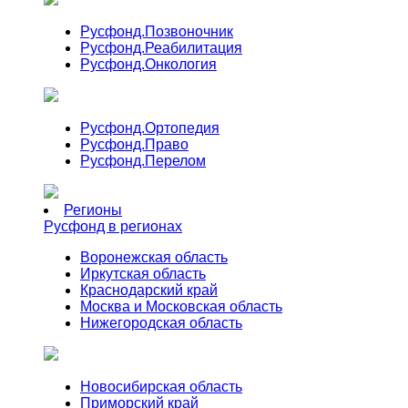
Русфонд.
Позвоночник
Русфонд.
Реабилитация
Русфонд.
Онкология
Русфонд.
Ортопедия
Русфонд.
Право
Русфонд.
Перелом
Регионы
Русфонд в регионах
Воронежская область
Иркутская область
Краснодарский край
Москва и Московская область
Нижегородская область
Новосибирская область
Приморский край