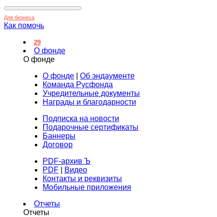
Для бизнеса
Как помочь
29
О фонде
О фонде
О фонде
|
Об эндаументе
Команда Русфонда
Учредительные документы
Награды и благодарности
Подписка на новости
Подарочные сертификаты
Баннеры
Договор
PDF-архив Ъ
PDF
|
Видео
Контакты и реквизиты
Мобильные приложения
Отчеты
Отчеты