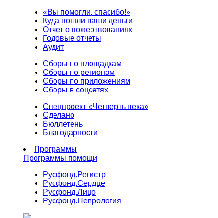
«Вы помогли, спасибо!»
Куда пошли ваши деньги
Отчет о пожертвованиях
Годовые отчеты
Аудит
Сборы по площадкам
Сборы по регионам
Сборы по приложениям
Сборы в соцсетях
Спецпроект «Четверть века»
Сделано
Бюллетень
Благодарности
Программы
Программы помощи
Русфонд.
Регистр
Русфонд.
Сердце
Русфонд.
Лицо
Русфонд.
Неврология