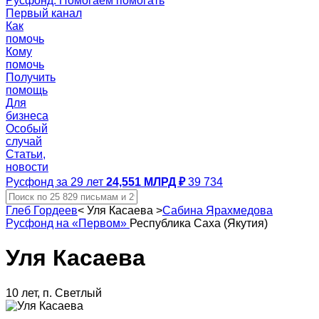
Русфонд. Помогаем помогать
Первый канал
Как
помочь
Кому
помочь
Получить
помощь
Для
бизнеса
Особый
случай
Статьи,
новости
Русфонд за 29 лет
24,551 МЛРД ₽
39 734
Глеб Гордеев
<
Уля Касаева
>
Сабина Ярахмедова
Русфонд на «Первом»
Республика Саха (Якутия)
Уля Касаева
10 лет, п. Светлый