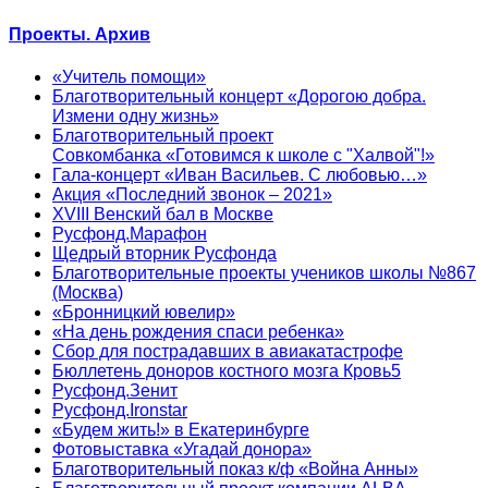
Проекты. Архив
«Учитель помощи»
Благотворительный концерт «Дорогою добра.
Измени одну жизнь»
Благотворительный проект
Совкомбанка «Готовимся к школе с "Халвой"!»
Гала-концерт «Иван Васильев. С любовью…»
Акция «Последний звонок – 2021»
XVIII Венский бал в Москве
Русфонд.Марафон
Щедрый вторник Русфонда
Благотворительные проекты учеников школы №867
(Москва)
«Бронницкий ювелир»
«На день рождения спаси ребенка»
Сбор для пострадавших в авиакатастрофе
Бюллетень доноров костного мозга Кровь5
Русфонд.Зенит
Русфонд.Ironstar
«Будем жить!» в Екатеринбурге
Фотовыставка «Угадай донора»
Благотворительный показ к/ф «Война Анны»