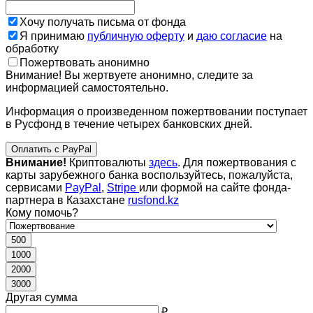
Хочу получать письма от фонда
Я принимаю
публичную оферту
и
даю согласие
на
обработку
Пожертвовать анонимно
Внимание! Вы жертвуете анонимно, следите за
информацией самостоятельно.
Информация о произведенном пожертвовании поступает
в Русфонд в течение четырех банковских дней.
Оплатить с PayPal
Внимание!
Криптовалюты
здесь
. Для пожертвования с
карты зарубежного банка воспользуйтесь, пожалуйста,
сервисами
PayPal
,
Stripe
или формой на сайте фонда-
партнера в Казахстане
rusfond.kz
Кому помочь?
500
1000
2000
3000
Другая сумма
₽