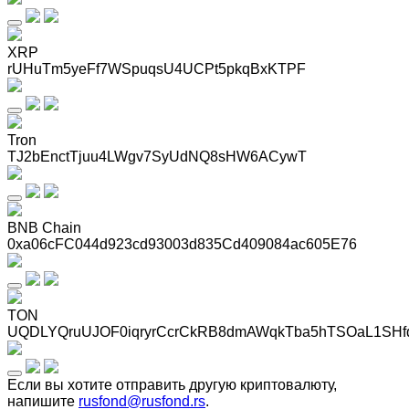
XRP
rUHuTm5yeFf7WSpuqsU4UCPt5pkqBxKTPF
Tron
TJ2bEnctTjuu4LWgv7SyUdNQ8sHW6ACywT
BNB Chain
0xa06cFC044d923cd93003d835Cd409084ac605E76
TON
UQDLYQruUJOF0iqryrCcrCkRB8dmAWqkTba5hTSOaL1SHf
Если вы хотите отправить другую криптовалюту,
напишите
rusfond@rusfond.rs
.