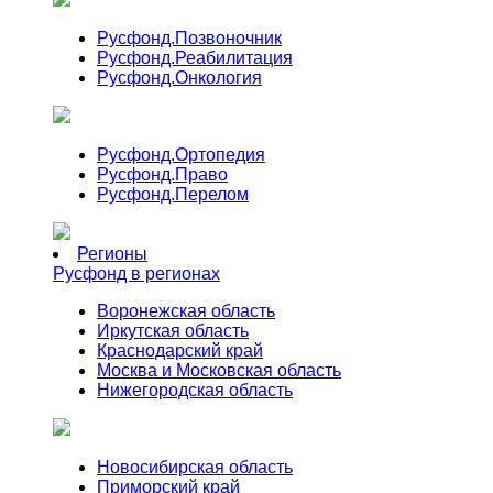
Русфонд.
Позвоночник
Русфонд.
Реабилитация
Русфонд.
Онкология
Русфонд.
Ортопедия
Русфонд.
Право
Русфонд.
Перелом
Регионы
Русфонд в регионах
Воронежская область
Иркутская область
Краснодарский край
Москва и Московская область
Нижегородская область
Новосибирская область
Приморский край