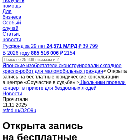
Получить
помощь
Для
бизнеса
Особый
случай
Статьи,
новости
Русфонд за 29 лет
24,571 МЛРД ₽
39 799
В 2026 году
885 516 006 ₽
2154
Японские изобретатели сконструировали складное
кресло‑робот для маломобильных граждан
<
Открыта
запись на бесплатные юридические консультации
в центре «Соучастие в судьбе»
>
Школьники провели
концерт в приюте для бездомных людей
Новости
Прочитали
11.11.2025
rsfnd.ru/O2O9u
Открыта запись
на бесплатные