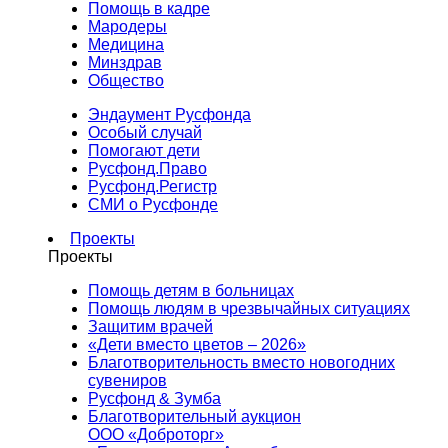
Помощь в кадре
Мародеры
Медицина
Минздрав
Общество
Эндаумент Русфонда
Особый случай
Помогают дети
Русфонд.Право
Русфонд.Регистр
СМИ о Русфонде
Проекты
Проекты
Помощь детям в больницах
Помощь людям в чрезвычайных ситуациях
Защитим врачей
«Дети вместо цветов – 2026»
Благотворительность вместо новогодних
сувениров
Русфонд & Зумба
Благотворительный аукцион
ООО «Доброторг»