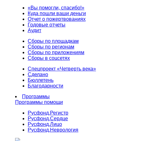
«Вы помогли, спасибо!»
Куда пошли ваши деньги
Отчет о пожертвованиях
Годовые отчеты
Аудит
Сборы по площадкам
Сборы по регионам
Сборы по приложениям
Сборы в соцсетях
Спецпроект «Четверть века»
Сделано
Бюллетень
Благодарности
Программы
Программы помощи
Русфонд.
Регистр
Русфонд.
Сердце
Русфонд.
Лицо
Русфонд.
Неврология