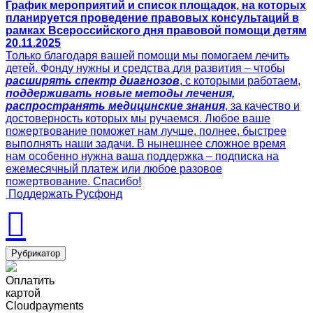
График мероприятий и список площадок, на которых
планируется проведение правовых консультаций в
рамках Всероссийского дня правовой помощи детям
20.11.2025
Только благодаря вашей помощи мы помогаем лечить
детей. Фонду нужны и средства для развития – чтобы
расширять спектр диагнозов
, с которыми работаем,
поддерживать новые методы лечения,
распространять медицинские знания
, за качество и
достоверность которых мы ручаемся. Любое ваше
пожертвование поможет нам лучше, полнее, быстрее
выполнять наши задачи. В нынешнее сложное время
нам особенно нужна ваша поддержка – подписка на
ежемесячный платеж или любое разовое
пожертвование. Спасибо!
Поддержать Русфонд
Рубрикатор
Оплатить
картой
Cloudpayments