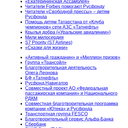
«Екатерининская Ассамблея»
Читатели Forbes помогают Русфонду
Читатели «Свободной прессы» – детям
Русфонда
Помощь детям Татарстана от «Клуба
чемпионов» сети АЗС «Татнефть»
Крылья добра («Уральские авиалинии»)
Мили милосердия
S7 Priority (S7 Airlines)
«Сказки для жизни»
«Активный гражданин» и «Миллион призов»
Группа «Трансойл»
Благотворительная деятельность
Олега Леонова
БФ «Татнефть»
Русфонд.Навигатор
Совместный проект АО «Федеральная
пассажирская компания» и Национального
РДКМ
Совместная благотворительная программа
компании «Ютека» и Русфонда
Транспортная группа FESCO
Благотворительный сервис Альфа-Банка
Сбербанк