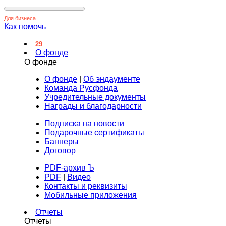
Для бизнеса
Как помочь
29
О фонде
О фонде
О фонде
|
Об эндаументе
Команда Русфонда
Учредительные документы
Награды и благодарности
Подписка на новости
Подарочные сертификаты
Баннеры
Договор
PDF-архив Ъ
PDF
|
Видео
Контакты и реквизиты
Мобильные приложения
Отчеты
Отчеты