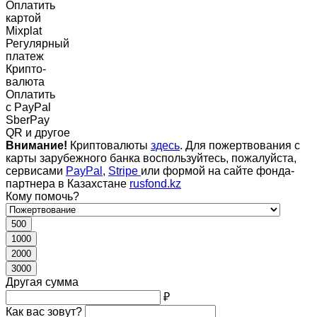
Оплатить
картой
Mixplat
Регулярный
платеж
Крипто-
валюта
Оплатить
c PayPal
SberPay
QR и другое
Внимание!
Криптовалюты
здесь
. Для пожертвования с
карты зарубежного банка воспользуйтесь, пожалуйста,
сервисами
PayPal
,
Stripe
или формой на сайте фонда-
партнера в Казахстане
rusfond.kz
Кому помочь?
500
1000
2000
3000
Другая сумма
₽
Как вас зовут?