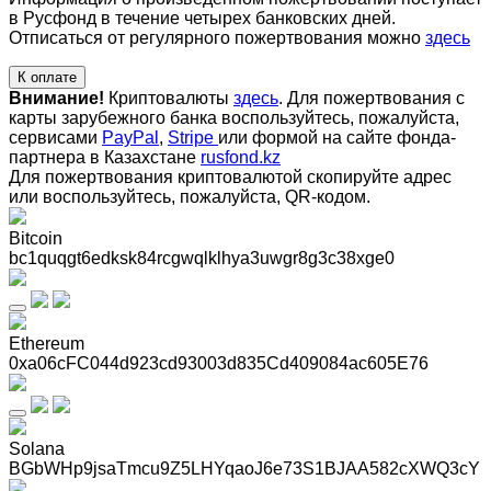
в Русфонд в течение четырех банковских дней.
Отписаться от регулярного пожертвования можно
здесь
К оплате
Внимание!
Криптовалюты
здесь
. Для пожертвования с
карты зарубежного банка воспользуйтесь, пожалуйста,
сервисами
PayPal
,
Stripe
или формой на сайте фонда-
партнера в Казахстане
rusfond.kz
Для пожертвования криптовалютой скопируйте адрес
или воспользуйтесь, пожалуйста, QR-кодом
.
Bitcoin
bc1quqgt6edksk84rcgwqlklhya3uwgr8g3c38xge0
Ethereum
0xa06cFC044d923cd93003d835Cd409084ac605E76
Solana
BGbWHp9jsaTmcu9Z5LHYqaoJ6e73S1BJAA582cXWQ3cY