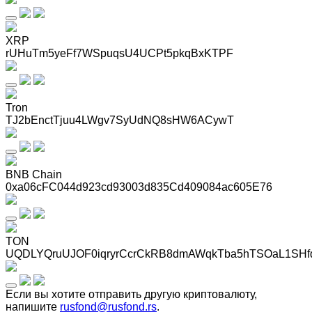
XRP
rUHuTm5yeFf7WSpuqsU4UCPt5pkqBxKTPF
Tron
TJ2bEnctTjuu4LWgv7SyUdNQ8sHW6ACywT
BNB Chain
0xa06cFC044d923cd93003d835Cd409084ac605E76
TON
UQDLYQruUJOF0iqryrCcrCkRB8dmAWqkTba5hTSOaL1SHf
Если вы хотите отправить другую криптовалюту,
напишите
rusfond@rusfond.rs
.