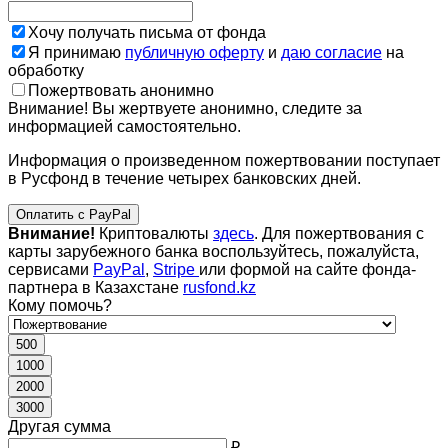
Хочу получать письма от фонда
Я принимаю
публичную оферту
и
даю согласие
на
обработку
Пожертвовать анонимно
Внимание! Вы жертвуете анонимно, следите за
информацией самостоятельно.
Информация о произведенном пожертвовании поступает
в Русфонд в течение четырех банковских дней.
Оплатить с PayPal
Внимание!
Криптовалюты
здесь
. Для пожертвования с
карты зарубежного банка воспользуйтесь, пожалуйста,
сервисами
PayPal
,
Stripe
или формой на сайте фонда-
партнера в Казахстане
rusfond.kz
Кому помочь?
500
1000
2000
3000
Другая сумма
₽