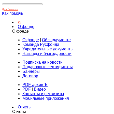
Для бизнеса
Как помочь
29
О фонде
О фонде
О фонде
|
Об эндаументе
Команда Русфонда
Учредительные документы
Награды и благодарности
Подписка на новости
Подарочные сертификаты
Баннеры
Договор
PDF-архив Ъ
PDF
|
Видео
Контакты и реквизиты
Мобильные приложения
Отчеты
Отчеты