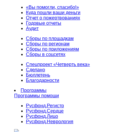
«Вы помогли, спасибо!»
Куда пошли ваши деньги
Отчет о пожертвованиях
Годовые отчеты
Аудит
Сборы по площадкам
Сборы по регионам
Сборы по приложениям
Сборы в соцсетях
Спецпроект «Четверть века»
Сделано
Бюллетень
Благодарности
Программы
Программы помощи
Русфонд.
Регистр
Русфонд.
Сердце
Русфонд.
Лицо
Русфонд.
Неврология