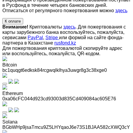
в Русфонд в течение четырех банковских дней.
Отписаться от регулярного пожертвования можно
здесь
К оплате
Внимание!
Криптовалюты
здесь
. Для пожертвования с
карты зарубежного банка воспользуйтесь, пожалуйста,
сервисами
PayPal
,
Stripe
или формой на сайте фонда-
партнера в Казахстане
rusfond.kz
Для пожертвования криптовалютой скопируйте адрес
или воспользуйтесь, пожалуйста, QR-кодом
.
Bitcoin
bc1quqgt6edksk84rcgwqlklhya3uwgr8g3c38xge0
Ethereum
0xa06cFC044d923cd93003d835Cd409084ac605E76
Solana
BGbWHp9jsaTmcu9Z5LHYqaoJ6e73S1BJAA582cXWQ3cY