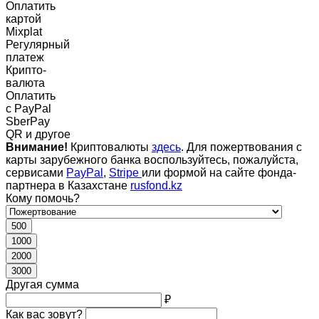
Оплатить
картой
Mixplat
Регулярный
платеж
Крипто-
валюта
Оплатить
c PayPal
SberPay
QR и другое
Внимание!
Криптовалюты
здесь
. Для пожертвования с
карты зарубежного банка воспользуйтесь, пожалуйста,
сервисами
PayPal
,
Stripe
или формой на сайте фонда-
партнера в Казахстане
rusfond.kz
Кому помочь?
500
1000
2000
3000
Другая сумма
₽
Как вас зовут?