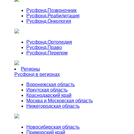
Русфонд.
Позвоночник
Русфонд.
Реабилитация
Русфонд.
Онкология
Русфонд.
Ортопедия
Русфонд.
Право
Русфонд.
Перелом
Регионы
Русфонд в регионах
Воронежская область
Иркутская область
Краснодарский край
Москва и Московская область
Нижегородская область
Новосибирская область
Приморский край