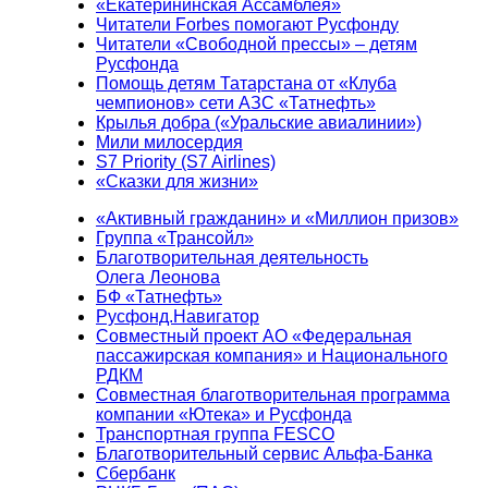
«Екатерининская Ассамблея»
Читатели Forbes помогают Русфонду
Читатели «Свободной прессы» – детям
Русфонда
Помощь детям Татарстана от «Клуба
чемпионов» сети АЗС «Татнефть»
Крылья добра («Уральские авиалинии»)
Мили милосердия
S7 Priority (S7 Airlines)
«Сказки для жизни»
«Активный гражданин» и «Миллион призов»
Группа «Трансойл»
Благотворительная деятельность
Олега Леонова
БФ «Татнефть»
Русфонд.Навигатор
Совместный проект АО «Федеральная
пассажирская компания» и Национального
РДКМ
Совместная благотворительная программа
компании «Ютека» и Русфонда
Транспортная группа FESCO
Благотворительный сервис Альфа-Банка
Сбербанк