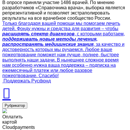
В опросе приняли участие 1486 врачей. По мнению
разработчиков «Справочника врача», выборка является
репрезентативной и позволяет экстраполировать
результаты на все врачебное сообщество России.
Только благодаря вашей помощи мы помогаем лечить
детей. Фонду нужны и средства для развития – чтобы
расширять спектр диагнозов
, с которыми работаем,
поддерживать новые методы лечения,
распространять медицинские знания
, за качество и
достоверность которых мы ручаемся. Любое ваше
пожертвование поможет нам лучше, полнее, быстрее
выполнять наши задачи. В нынешнее сложное время
нам особенно нужна ваша поддержка – подписка на
ежемесячный платеж или любое разовое
пожертвование. Спасибо!
Поддержать Русфонд
Рубрикатор
Оплатить
картой
Cloudpayments