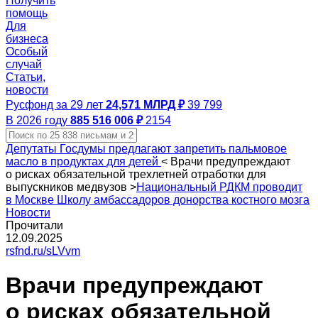
Получить
помощь
Для
бизнеса
Особый
случай
Статьи,
новости
Русфонд за 29 лет
24,571 МЛРД ₽
39 799
В 2026 году
885 516 006 ₽
2154
Депутаты Госдумы предлагают запретить пальмовое
масло в продуктах для детей
<
Врачи предупреждают
о рисках обязательной трехлетней отработки для
выпускников медвузов
>
Национальный РДКМ проводит
в Москве Школу амбассадоров донорства костного мозга
Новости
Прочитали
12.09.2025
rsfnd.ru/sLVvm
Врачи предупреждают
о рисках обязательной