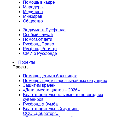
Помощь в кадре
Мародеры
Медицина
Минздрав
Общество
Эндаумент Русфонда
Особый случай
Помогают дети
Русфонд.Право
Русфонд.Регистр
СМИ о Русфонде
Проекты
Проекты
Помощь детям в больницах
Помощь людям в чрезвычайных ситуациях
Защитим врачей
«Дети вместо цветов – 2026»
Благотворительность вместо новогодних
сувениров
Русфонд & Зумба
Благотворительный аукцион
ООО «Доброторг»