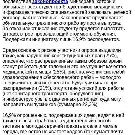
последствия
законопроекта
Минздрава, который
обязывает всех студентов-бюджетников медицинских
и фармацевтических специальностей заключать целевой
договор, как негативные. Законопроект предполагает
обязательную трехлетнюю отработку после выпуска.
За отказ или отчисление студенту придется выплатить
штраф, втрое превышающий стоимость обучения.
Поддержали инициативу лишь 16,9% респондентов.
Среди основных рисков участники опроса выделили
такие, как нарушение конституционных прав (25%),
опасение, что распределенные таким образом врачи
станут работать для галочки и это не улучшит качество
медицинской помощи (25%), риск получения системой
здравоохранения «бессловесного раба» – молодого
специалиста, чьи интересы не будут учитывать при
распределении (21%), отсутствие условий для работы
(нет санитарного транспорта, оборудования)
и инфраструктуры в отдаленных регионах, куда могут
направить выпускников (суммарно 22,3%).
16,9% опрошенных, поддержавших идею, видят в ней
такие плюсы: отработка – единственный способ
заставить молодых врачей поехать в села и малые
города, где остро не хватает кадров (так думает почти