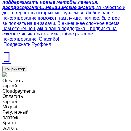
поддерживать новые методы лечения,
распространять медицинские знания
, за качество и
достоверность которых мы ручаемся. Любое ваше
пожертвование поможет нам лучше, полнее, быстрее
выполнять наши задачи. В нынешнее сложное время
нам особенно нужна ваша поддержка – подписка на
ежемесячный платеж или любое разовое
пожертвование. Спасибо!
Поддержать Русфонд
Рубрикатор
Оплатить
картой
Cloudpayments
Оплатить
картой
Mixplat
Регулярный
платеж
Крипто-
валюта