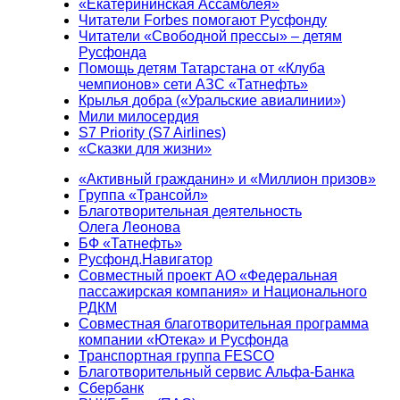
«Екатерининская Ассамблея»
Читатели Forbes помогают Русфонду
Читатели «Свободной прессы» – детям
Русфонда
Помощь детям Татарстана от «Клуба
чемпионов» сети АЗС «Татнефть»
Крылья добра («Уральские авиалинии»)
Мили милосердия
S7 Priority (S7 Airlines)
«Сказки для жизни»
«Активный гражданин» и «Миллион призов»
Группа «Трансойл»
Благотворительная деятельность
Олега Леонова
БФ «Татнефть»
Русфонд.Навигатор
Совместный проект АО «Федеральная
пассажирская компания» и Национального
РДКМ
Совместная благотворительная программа
компании «Ютека» и Русфонда
Транспортная группа FESCO
Благотворительный сервис Альфа-Банка
Сбербанк