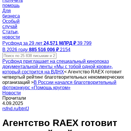
Получить
помощь
Для
бизнеса
Особый
случай
Статьи,
новости
Русфонд за 29 лет
24,571 МЛРД ₽
39 799
В 2026 году
885 516 006 ₽
2154
Русфонд приглашает на специальный кинопоказ
документальной ленты «Мы с тобой одной крови»,
который состоится на ВДНХ
<
Агентство RAEX готовит
четвертый рейтинг благотворительных некоммерческих
организаций
>
В России начался благотворительный
фотоконкурс «Помощь кругом»
Новости
Прочитали
4.09.2025
rsfnd.ru/btnfJ
Агентство RAEX готовит