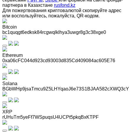
партнера в Казахстане
rusfond.kz
Для пожертвования криптовалютой скопируйте адрес
или воспользуйтесь, пожалуйста, QR-кодом
.
Bitcoin
bc1quqgt6edksk84rcgwqlklhya3uwgr8g3c38xge0
Ethereum
0xa06cFC044d923cd93003d835Cd409084ac605E76
Solana
BGbWHp9jsaTmcu9Z5LHYqaoJ6e73S1BJAA582cXWQ3cY
XRP
rUHuTm5yeFf7WSpuqsU4UCPt5pkqBxKTPF