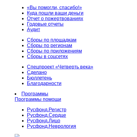
«Вы помогли, спасибо!»
Куда пошли ваши деньги
Отчет о пожертвованиях
Годовые отчеты
Аудит
Сборы по площадкам
Сборы по регионам
Сборы по приложениям
Сборы в соцсетях
Спецпроект «Четверть века»
Сделано
Бюллетень
Благодарности
Программы
Программы помощи
Русфонд.
Регистр
Русфонд.
Сердце
Русфонд.
Лицо
Русфонд.
Неврология