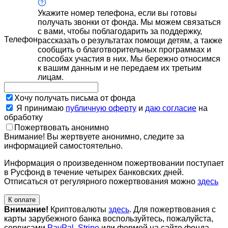
Укажите номер телефона, если вы готовы
получать звонки от фонда. Мы можем связаться
с вами, чтобы поблагодарить за поддержку,
Телефон
рассказать о результатах помощи детям, а также
сообщить о благотворительных программах и
способах участия в них. Мы бережно относимся
к вашим данным и не передаем их третьим
лицам.
Хочу получать письма от фонда
Я принимаю
публичную оферту
и
даю согласие
на
обработку
Пожертвовать анонимно
Внимание! Вы жертвуете анонимно, следите за
информацией самостоятельно.
Информация о произведенном пожертвовании поступает
в Русфонд в течение четырех банковских дней.
Отписаться от регулярного пожертвования можно
здесь
К оплате
Внимание!
Криптовалюты
здесь
. Для пожертвования с
карты зарубежного банка воспользуйтесь, пожалуйста,
сервисами
PayPal
,
Stripe
или формой на сайте фонда-