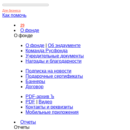
Для бизнеса
Как помочь
29
О фонде
О фонде
О фонде
|
Об эндаументе
Команда Русфонда
Учредительные документы
Награды и благодарности
Подписка на новости
Подарочные сертификаты
Баннеры
Договор
PDF-архив Ъ
PDF
|
Видео
Контакты и реквизиты
Мобильные приложения
Отчеты
Отчеты