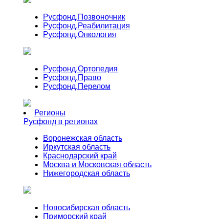
Русфонд.
Позвоночник
Русфонд.
Реабилитация
Русфонд.
Онкология
Русфонд.
Ортопедия
Русфонд.
Право
Русфонд.
Перелом
Регионы
Русфонд в регионах
Воронежская область
Иркутская область
Краснодарский край
Москва и Московская область
Нижегородская область
Новосибирская область
Приморский край