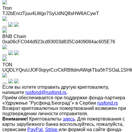
Tron
TJ2bEnctTjuu4LWgv7SyUdNQ8sHW6ACywT
BNB Chain
0xa06cFC044d923cd93003d835Cd409084ac605E76
TON
UQDLYQruUJOF0iqryrCcrCkRB8dmAWqkTba5hTSOaL1SHf
Если вы хотите отправить другую криптовалюту,
напишите
rusfond@rusfond.rs
.
Приём обеспечивается при поддержке фонда-партнера
«Удружење "Русфонд Београд"» в Сербии
rusfond.rs
Возврат криптовалютных пожертвований возможен при
подтверждении личности отправителя.
Внимание!
Криптовалюты
здесь
. Для пожертвования с
карты зарубежного банка воспользуйтесь, пожалуйста,
сервисами
PayPal
,
Stripe
или формой на сайте фонда-