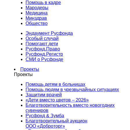
Помощь в кадре
Мародеры
Медицина
Минздрав
Общество
Эндаумент Русфонда
Особый случай
Помогают дети
Русфонд.Право
Русфонд.Регистр
СМИ о Русфонде
Проекты
Проекты
Помощь детям в больницах
Помощь людям в чрезвычайных ситуациях
Защитим врачей
«Дети вместо цветов – 2026»
Благотворительность вместо новогодних
сувениров
Русфонд & Зумба
Благотворительный аукцион
ООО «Доброторг»