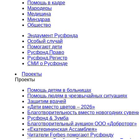
Помощь в кадре
Мародеры
Медицина
Минздрав
Общество
Эндаумент Русфонда
Особый случай
Помогают дети
Русфонд.Право
Русфонд.Регистр
СМИ о Русфонде
Проекты
Проекты
Помощь детям в больницах
Помощь людям в чрезвычайных ситуациях
Защитим врачей
«Дети вместо цветов – 2026»
Благотворительность вместо новогодних сувен
Русфонд & Зумба
Благотворительный аукцион ООО «Доброторг»
«Екатерининская Ассамблея»
Читатели Forbes помогают Русфонду