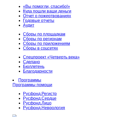
«Вы помогли, спасибо!»
Куда пошли ваши деньги
Отчет о пожертвованиях
Годовые отчеты
Аудит
Сборы по площадкам
Сборы по регионам
Сборы по приложениям
Сборы в соцсетях
Спецпроект «Четверть века»
Сделано
Бюллетень
Благодарности
Программы
Программы помощи
Русфонд.
Регистр
Русфонд.
Сердце
Русфонд.
Лицо
Русфонд.
Неврология