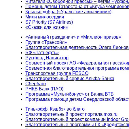
Читатели «Свободной прессы» – детям Русфон
Помощь детям Татарстана от «Клуба чемпионо
Крылья добра («Уральские авиалинии»)
Мили милосердия
S7 Priority (S7 Airlines)
«Сказки для жизни»
«Активный гражданин» и «Миллион призов»
Группа «Трансойл»
Благотворительная деятельность Олега Леонов
БФ «Татнефть»
Русфонд.Навигатор
Совместный проект АО «Федеральная пассажи
Совместная благотворительная программа ком
Транспортная группа FESCO
Благотворительный сервис Альфа-Банка
Сбербанк
РНКБ Банк (ПАО)
Программа «Мультибонус» от Банка ВТБ
Программа помощи детям Свердловской област
Тинькофф. Кэшбэк во благо
Благотворительный проект портала mos.ru
Благотворительный проект компании Indoor Gro
Благотворительные программы ГК «Кредитэксп