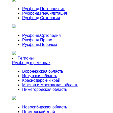
Русфонд.
Позвоночник
Русфонд.
Реабилитация
Русфонд.
Онкология
Русфонд.
Ортопедия
Русфонд.
Право
Русфонд.
Перелом
Регионы
Русфонд в регионах
Воронежская область
Иркутская область
Краснодарский край
Москва и Московская область
Нижегородская область
Новосибирская область
Приморский край