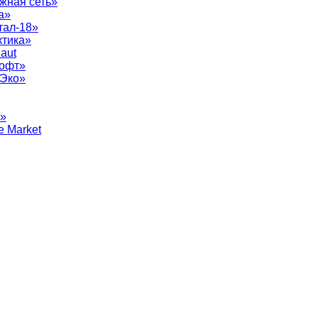
жная сеть»
а»
тал-18»
ктика»
aut
софт»
рЭко»
т»
e Market