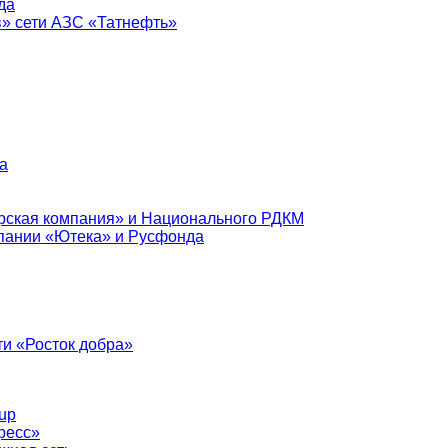
да
в» сети АЗС «Татнефть»
а
рская компания» и Национального РДКМ
пании «Ютека» и Русфонда
и «Росток добра»
up
ресс»