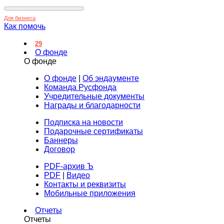
Для бизнеса
Как помочь
29
О фонде
О фонде
О фонде
|
Об эндаументе
Команда Русфонда
Учредительные документы
Награды и благодарности
Подписка на новости
Подарочные сертификаты
Баннеры
Договор
PDF-архив Ъ
PDF
|
Видео
Контакты и реквизиты
Мобильные приложения
Отчеты
Отчеты