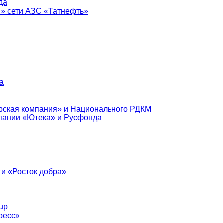
да
в» сети АЗС «Татнефть»
а
рская компания» и Национального РДКМ
пании «Ютека» и Русфонда
и «Росток добра»
up
ресс»