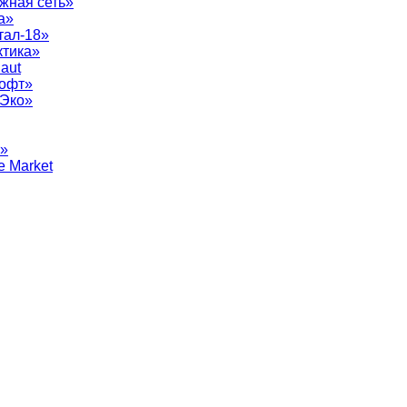
жная сеть»
а»
тал-18»
ктика»
aut
софт»
рЭко»
т»
e Market