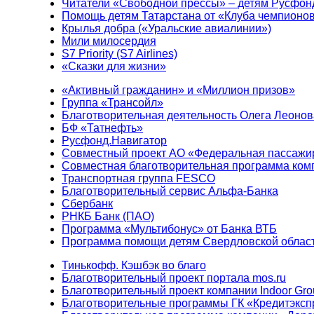
Читатели «Свободной прессы» – детям Русфон
Помощь детям Татарстана от «Клуба чемпионо
Крылья добра («Уральские авиалинии»)
Мили милосердия
S7 Priority (S7 Airlines)
«Сказки для жизни»
«Активный гражданин» и «Миллион призов»
Группа «Трансойл»
Благотворительная деятельность Олега Леонов
БФ «Татнефть»
Русфонд.Навигатор
Совместный проект АО «Федеральная пассажи
Совместная благотворительная программа ком
Транспортная группа FESCO
Благотворительный сервис Альфа-Банка
Сбербанк
РНКБ Банк (ПАО)
Программа «Мультибонус» от Банка ВТБ
Программа помощи детям Свердловской област
Тинькофф. Кэшбэк во благо
Благотворительный проект портала mos.ru
Благотворительный проект компании Indoor Gro
Благотворительные программы ГК «Кредитэксп