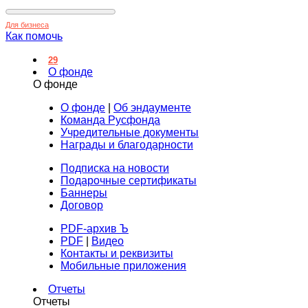
Для бизнеса
Как помочь
29
О фонде
О фонде
О фонде
|
Об эндаументе
Команда Русфонда
Учредительные документы
Награды и благодарности
Подписка на новости
Подарочные сертификаты
Баннеры
Договор
PDF-архив Ъ
PDF
|
Видео
Контакты и реквизиты
Мобильные приложения
Отчеты
Отчеты