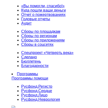
«Вы помогли, спасибо!»
Куда пошли ваши деньги
Отчет о пожертвованиях
Годовые отчеты
Аудит
Сборы по площадкам
Сборы по регионам
Сборы по приложениям
Сборы в соцсетях
Спецпроект «Четверть века»
Сделано
Бюллетень
Благодарности
Программы
Программы помощи
Русфонд.
Регистр
Русфонд.
Сердце
Русфонд.
Лицо
Русфонд.
Неврология