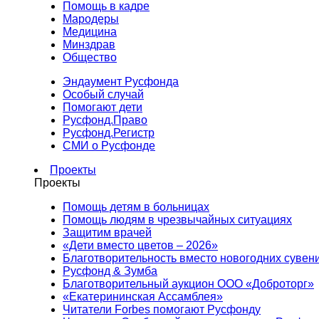
Помощь в кадре
Мародеры
Медицина
Минздрав
Общество
Эндаумент Русфонда
Особый случай
Помогают дети
Русфонд.Право
Русфонд.Регистр
СМИ о Русфонде
Проекты
Проекты
Помощь детям в больницах
Помощь людям в чрезвычайных ситуациях
Защитим врачей
«Дети вместо цветов – 2026»
Благотворительность вместо новогодних сувен
Русфонд & Зумба
Благотворительный аукцион ООО «Доброторг»
«Екатерининская Ассамблея»
Читатели Forbes помогают Русфонду