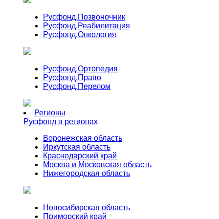
Русфонд.
Позвоночник
Русфонд.
Реабилитация
Русфонд.
Онкология
Русфонд.
Ортопедия
Русфонд.
Право
Русфонд.
Перелом
Регионы
Русфонд в регионах
Воронежская область
Иркутская область
Краснодарский край
Москва и Московская область
Нижегородская область
Новосибирская область
Приморский край