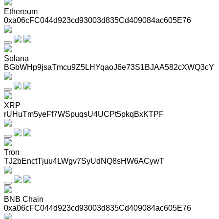
Ethereum
0xa06cFC044d923cd93003d835Cd409084ac605E76
Solana
BGbWHp9jsaTmcu9Z5LHYqaoJ6e73S1BJAA582cXWQ3cY
XRP
rUHuTm5yeFf7WSpuqsU4UCPt5pkqBxKTPF
Tron
TJ2bEnctTjuu4LWgv7SyUdNQ8sHW6ACywT
BNB Chain
0xa06cFC044d923cd93003d835Cd409084ac605E76