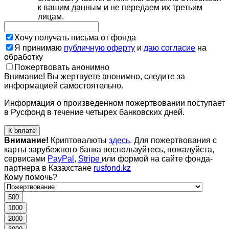
к вашим данным и не передаем их третьим
лицам.
Хочу получать письма от фонда
Я принимаю
публичную оферту
и
даю согласие
на
обработку
Пожертвовать анонимно
Внимание! Вы жертвуете анонимно, следите за
информацией самостоятельно.
Информация о произведенном пожертвовании поступает
в Русфонд в течение четырех банковских дней.
К оплате
Внимание!
Криптовалюты
здесь
. Для пожертвования с
карты зарубежного банка воспользуйтесь, пожалуйста,
сервисами
PayPal
,
Stripe
или формой на сайте фонда-
партнера в Казахстане
rusfond.kz
Кому помочь?
500
1000
2000