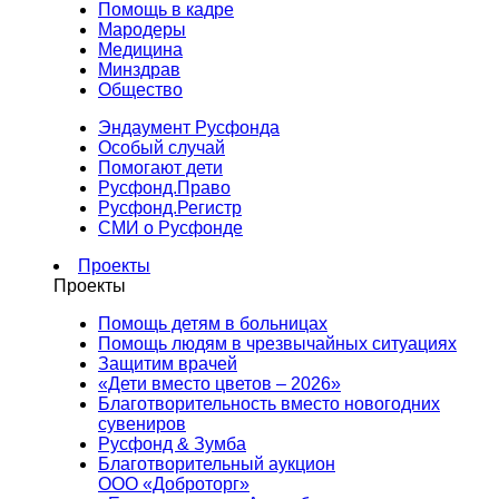
Помощь в кадре
Мародеры
Медицина
Минздрав
Общество
Эндаумент Русфонда
Особый случай
Помогают дети
Русфонд.Право
Русфонд.Регистр
СМИ о Русфонде
Проекты
Проекты
Помощь детям в больницах
Помощь людям в чрезвычайных ситуациях
Защитим врачей
«Дети вместо цветов – 2026»
Благотворительность вместо новогодних
сувениров
Русфонд & Зумба
Благотворительный аукцион
ООО «Доброторг»