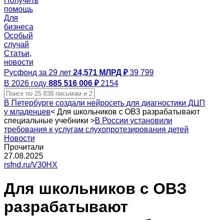
Получить
помощь
Для
бизнеса
Особый
случай
Статьи,
новости
Русфонд за 29 лет
24,571 МЛРД ₽
39 799
В 2026 году
885 516 006 ₽
2154
В Петербурге создали нейросеть для диагностики ДЦП
у младенцев
<
Для школьников с ОВЗ разрабатывают
специальные учебники
>
В России установили
требования к услугам слухопротезирования детей
Новости
Прочитали
27.08.2025
rsfnd.ru/V30HX
Для школьников с ОВЗ
разрабатывают