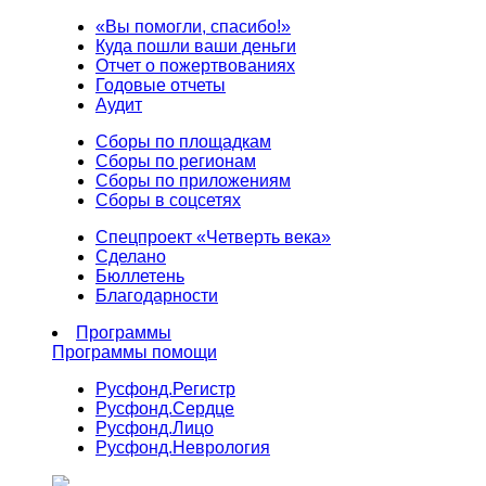
«Вы помогли, спасибо!»
Куда пошли ваши деньги
Отчет о пожертвованиях
Годовые отчеты
Аудит
Сборы по площадкам
Сборы по регионам
Сборы по приложениям
Сборы в соцсетях
Спецпроект «Четверть века»
Сделано
Бюллетень
Благодарности
Программы
Программы помощи
Русфонд.
Регистр
Русфонд.
Сердце
Русфонд.
Лицо
Русфонд.
Неврология