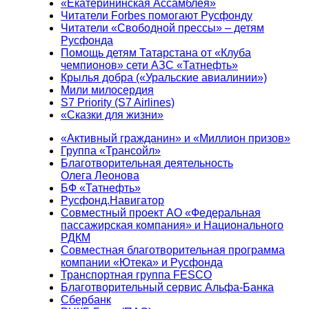
«Екатерининская Ассамблея»
Читатели Forbes помогают Русфонду
Читатели «Свободной прессы» – детям
Русфонда
Помощь детям Татарстана от «Клуба
чемпионов» сети АЗС «Татнефть»
Крылья добра («Уральские авиалинии»)
Мили милосердия
S7 Priority (S7 Airlines)
«Сказки для жизни»
«Активный гражданин» и «Миллион призов»
Группа «Трансойл»
Благотворительная деятельность
Олега Леонова
БФ «Татнефть»
Русфонд.Навигатор
Совместный проект АО «Федеральная
пассажирская компания» и Национального
РДКМ
Совместная благотворительная программа
компании «Ютека» и Русфонда
Транспортная группа FESCO
Благотворительный сервис Альфа-Банка
Сбербанк