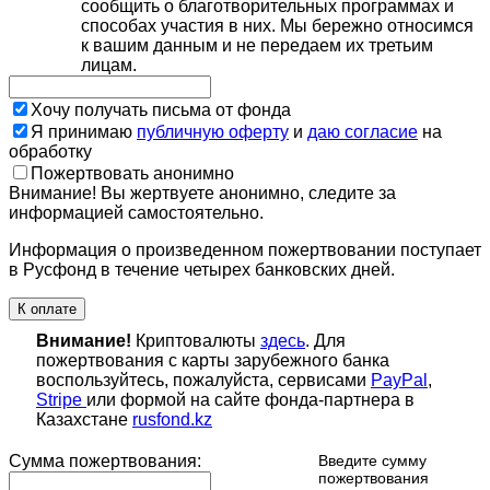
сообщить о благотворительных программах и
способах участия в них. Мы бережно относимся
к вашим данным и не передаем их третьим
лицам.
Хочу получать письма от фонда
Я принимаю
публичную оферту
и
даю согласие
на
обработку
Пожертвовать анонимно
Внимание! Вы жертвуете анонимно, следите за
информацией самостоятельно.
Информация о произведенном пожертвовании поступает
в Русфонд в течение четырех банковских дней.
К оплате
Внимание!
Криптовалюты
здесь
. Для
пожертвования с карты зарубежного банка
воспользуйтесь, пожалуйста, сервисами
PayPal
,
Stripe
или формой на сайте фонда-партнера в
Казахстане
rusfond.kz
Сумма пожертвования:
Введите сумму
пожертвования