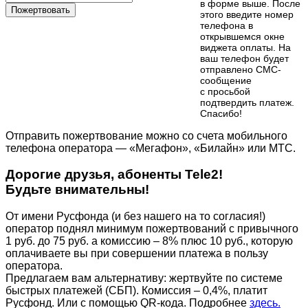
в форме выше. После
Пожертвовать
этого введите номер
телефона в
открывшемся окне
виджета оплаты. На
ваш телефон будет
отправлено СМС-
сообщение
с просьбой
подтвердить платеж.
Cпасибо!
Отправить пожертвование можно со счета мобильного
телефона оператора — «Мегафон», «Билайн» или МТС.
Дорогие друзья, абоненты Tele2!
Будьте внимательны!
От имени Русфонда (и без нашего на то согласия!)
оператор поднял минимум пожертвований с привычного
1 руб. до 75 руб. а комиссию – 8% плюс 10 руб., которую
оплачиваете вы при совершении платежа в пользу
оператора.
Предлагаем вам альтернативу: жертвуйте по cистеме
быстрых платежей (СБП). Комиссия – 0,4%, платит
Русфонд. Или с помощью QR-кода. Подробнее
здесь.