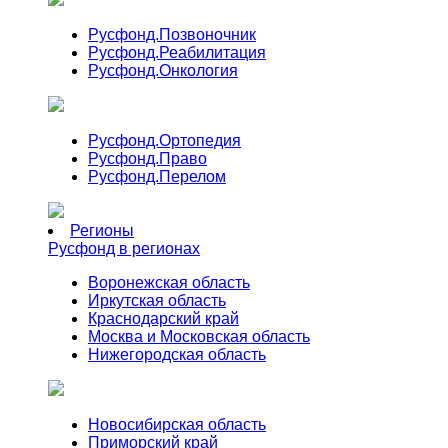
Русфонд.
Позвоночник
Русфонд.
Реабилитация
Русфонд.
Онкология
Русфонд.
Ортопедия
Русфонд.
Право
Русфонд.
Перелом
Регионы
Русфонд в регионах
Воронежская область
Иркутская область
Краснодарский край
Москва и Московская область
Нижегородская область
Новосибирская область
Приморский край