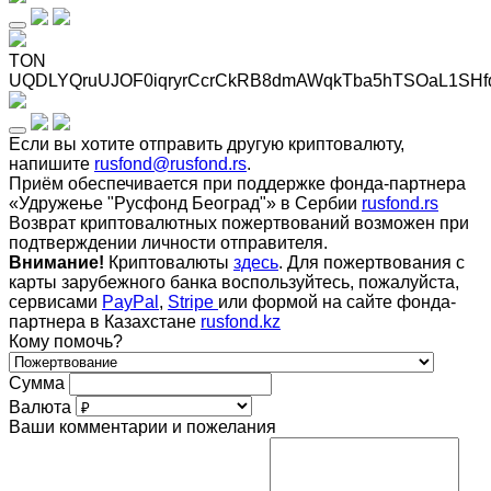
TON
UQDLYQruUJOF0iqryrCcrCkRB8dmAWqkTba5hTSOaL1SHf
Если вы хотите отправить другую криптовалюту,
напишите
rusfond@rusfond.rs
.
Приём обеспечивается при поддержке фонда-партнера
«Удружење "Русфонд Београд"» в Сербии
rusfond.rs
Возврат криптовалютных пожертвований возможен при
подтверждении личности отправителя.
Внимание!
Криптовалюты
здесь
. Для пожертвования с
карты зарубежного банка воспользуйтесь, пожалуйста,
сервисами
PayPal
,
Stripe
или формой на сайте фонда-
партнера в Казахстане
rusfond.kz
Кому помочь?
Сумма
Валюта
Ваши комментарии и пожелания