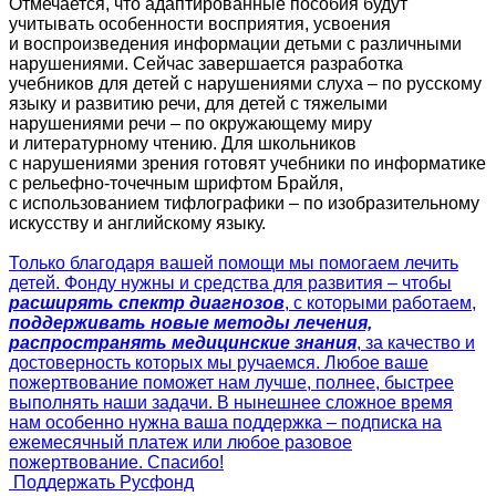
Отмечается, что адаптированные пособия будут
учитывать особенности восприятия, усвоения
и воспроизведения информации детьми с различными
нарушениями. Сейчас завершается разработка
учебников для детей с нарушениями слуха – по русскому
языку и развитию речи, для детей с тяжелыми
нарушениями речи – по окружающему миру
и литературному чтению. Для школьников
с нарушениями зрения готовят учебники по информатике
с рельефно-точечным шрифтом Брайля,
с использованием тифлографики – по изобразительному
искусству и английскому языку.
Только благодаря вашей помощи мы помогаем лечить
детей. Фонду нужны и средства для развития – чтобы
расширять спектр диагнозов
, с которыми работаем,
поддерживать новые методы лечения,
распространять медицинские знания
, за качество и
достоверность которых мы ручаемся. Любое ваше
пожертвование поможет нам лучше, полнее, быстрее
выполнять наши задачи. В нынешнее сложное время
нам особенно нужна ваша поддержка – подписка на
ежемесячный платеж или любое разовое
пожертвование. Спасибо!
Поддержать Русфонд