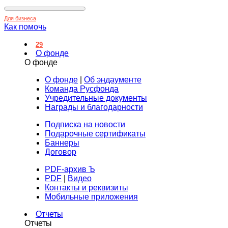
Для бизнеса
Как помочь
29
О фонде
О фонде
О фонде
|
Об эндаументе
Команда Русфонда
Учредительные документы
Награды и благодарности
Подписка на новости
Подарочные сертификаты
Баннеры
Договор
PDF-архив Ъ
PDF
|
Видео
Контакты и реквизиты
Мобильные приложения
Отчеты
Отчеты