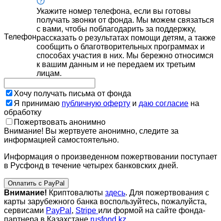
Укажите номер телефона, если вы готовы
получать звонки от фонда. Мы можем связаться
с вами, чтобы поблагодарить за поддержку,
Телефон
рассказать о результатах помощи детям, а также
сообщить о благотворительных программах и
способах участия в них. Мы бережно относимся
к вашим данным и не передаем их третьим
лицам.
Хочу получать письма от фонда
Я принимаю
публичную оферту
и
даю согласие
на
обработку
Пожертвовать анонимно
Внимание! Вы жертвуете анонимно, следите за
информацией самостоятельно.
Информация о произведенном пожертвовании поступает
в Русфонд в течение четырех банковских дней.
Оплатить с PayPal
Внимание!
Криптовалюты
здесь
. Для пожертвования с
карты зарубежного банка воспользуйтесь, пожалуйста,
сервисами
PayPal
,
Stripe
или формой на сайте фонда-
партнера в Казахстане
rusfond.kz