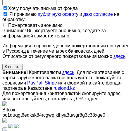
Хочу получать письма от фонда
Я принимаю
публичную оферту
и
даю согласие
на
обработку
Пожертвовать анонимно
Внимание! Вы жертвуете анонимно, следите за
информацией самостоятельно.
Информация о произведенном пожертвовании поступает
в Русфонд в течение четырех банковских дней.
Отписаться от регулярного пожертвования можно
здесь
К оплате
Внимание!
Криптовалюты
здесь
. Для пожертвования с
карты зарубежного банка воспользуйтесь, пожалуйста,
сервисами
PayPal
,
Stripe
или формой на сайте фонда-
партнера в Казахстане
rusfond.kz
Для пожертвования криптовалютой скопируйте адрес
или воспользуйтесь, пожалуйста, QR-кодом
.
Bitcoin
bc1quqgt6edksk84rcgwqlklhya3uwgr8g3c38xge0