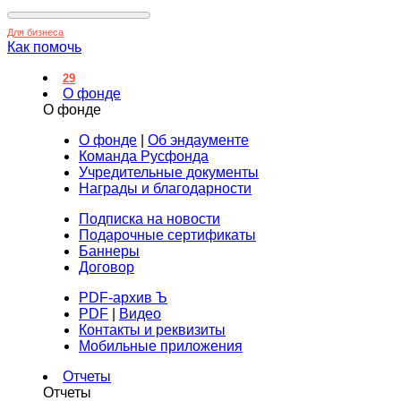
Для бизнеса
Как помочь
29
О фонде
О фонде
О фонде
|
Об эндаументе
Команда Русфонда
Учредительные документы
Награды и благодарности
Подписка на новости
Подарочные сертификаты
Баннеры
Договор
PDF-архив Ъ
PDF
|
Видео
Контакты и реквизиты
Мобильные приложения
Отчеты
Отчеты