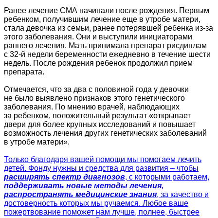
Ранее лечение СМА начинали после рождения. Первым
ребенком, получившим лечение еще в утробе матери,
стала девочка из семьи, ранее потерявшей ребенка из-за
этого заболевания. Они и выступили инициаторами
раннего лечения. Мать принимала препарат рисдиплам
с 32-й недели беременности ежедневно в течение шести
недель. После рождения ребенок продолжил прием
препарата.
Отмечается, что за два с половиной года у девочки
не было выявлено признаков этого генетического
заболевания. По мнению врачей, наблюдающих
за ребенком, положительный результат «открывает
двери для более крупных исследований и повышает
возможность лечения других генетических заболеваний
в утробе матери».
Только благодаря вашей помощи мы помогаем лечить
детей. Фонду нужны и средства для развития – чтобы
расширять спектр диагнозов
, с которыми работаем,
поддерживать новые методы лечения,
распространять медицинские знания
, за качество и
достоверность которых мы ручаемся. Любое ваше
пожертвование поможет нам лучше, полнее, быстрее