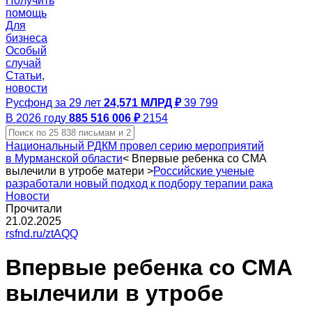
Получить
помощь
Для
бизнеса
Особый
случай
Статьи,
новости
Русфонд за 29 лет
24,571 МЛРД ₽
39 799
В 2026 году
885 516 006 ₽
2154
Национальный РДКМ провел серию мероприятий
в Мурманской области
<
Впервые ребенка со СМА
вылечили в утробе матери
>
Российские ученые
разработали новый подход к подбору терапии рака
Новости
Прочитали
21.02.2025
rsfnd.ru/ztAQQ
Впервые ребенка со СМА
вылечили в утробе