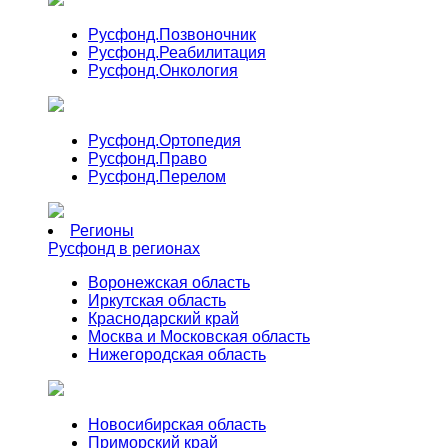
Русфонд.
Позвоночник
Русфонд.
Реабилитация
Русфонд.
Онкология
Русфонд.
Ортопедия
Русфонд.
Право
Русфонд.
Перелом
Регионы
Русфонд в регионах
Воронежская область
Иркутская область
Краснодарский край
Москва и Московская область
Нижегородская область
Новосибирская область
Приморский край