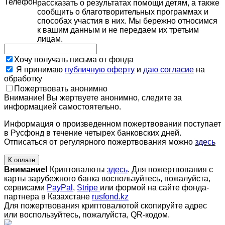
Телефон
рассказать о результатах помощи детям, а также
сообщить о благотворительных программах и
способах участия в них. Мы бережно относимся
к вашим данным и не передаем их третьим
лицам.
Хочу получать письма от фонда
Я принимаю
публичную оферту
и
даю согласие
на
обработку
Пожертвовать анонимно
Внимание! Вы жертвуете анонимно, следите за
информацией самостоятельно.
Информация о произведенном пожертвовании поступает
в Русфонд в течение четырех банковских дней.
Отписаться от регулярного пожертвования можно
здесь
К оплате
Внимание!
Криптовалюты
здесь
. Для пожертвования с
карты зарубежного банка воспользуйтесь, пожалуйста,
сервисами
PayPal
,
Stripe
или формой на сайте фонда-
партнера в Казахстане
rusfond.kz
Для пожертвования криптовалютой скопируйте адрес
или воспользуйтесь, пожалуйста, QR-кодом
.