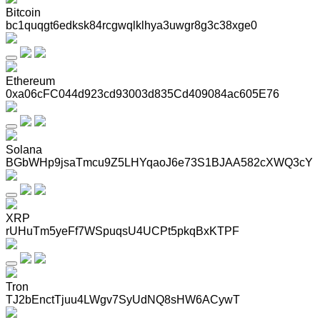
Bitcoin
bc1quqgt6edksk84rcgwqlklhya3uwgr8g3c38xge0
Ethereum
0xa06cFC044d923cd93003d835Cd409084ac605E76
Solana
BGbWHp9jsaTmcu9Z5LHYqaoJ6e73S1BJAA582cXWQ3cY
XRP
rUHuTm5yeFf7WSpuqsU4UCPt5pkqBxKTPF
Tron
TJ2bEnctTjuu4LWgv7SyUdNQ8sHW6ACywT