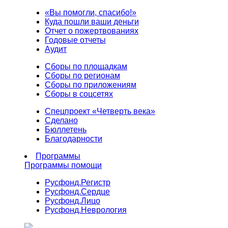
«Вы помогли, спасибо!»
Куда пошли ваши деньги
Отчет о пожертвованиях
Годовые отчеты
Аудит
Сборы по площадкам
Сборы по регионам
Сборы по приложениям
Сборы в соцсетях
Спецпроект «Четверть века»
Сделано
Бюллетень
Благодарности
Программы
Программы помощи
Русфонд.
Регистр
Русфонд.
Сердце
Русфонд.
Лицо
Русфонд.
Неврология