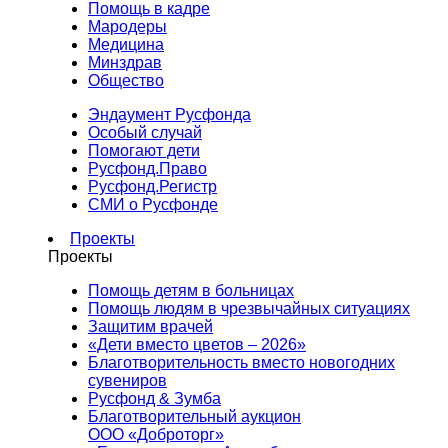
Помощь в кадре
Мародеры
Медицина
Минздрав
Общество
Эндаумент Русфонда
Особый случай
Помогают дети
Русфонд.Право
Русфонд.Регистр
СМИ о Русфонде
Проекты
Проекты
Помощь детям в больницах
Помощь людям в чрезвычайных ситуациях
Защитим врачей
«Дети вместо цветов – 2026»
Благотворительность вместо новогодних
сувениров
Русфонд & Зумба
Благотворительный аукцион
ООО «Доброторг»