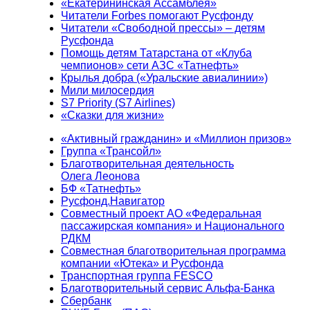
«Екатерининская Ассамблея»
Читатели Forbes помогают Русфонду
Читатели «Свободной прессы» – детям
Русфонда
Помощь детям Татарстана от «Клуба
чемпионов» сети АЗС «Татнефть»
Крылья добра («Уральские авиалинии»)
Мили милосердия
S7 Priority (S7 Airlines)
«Сказки для жизни»
«Активный гражданин» и «Миллион призов»
Группа «Трансойл»
Благотворительная деятельность
Олега Леонова
БФ «Татнефть»
Русфонд.Навигатор
Совместный проект АО «Федеральная
пассажирская компания» и Национального
РДКМ
Совместная благотворительная программа
компании «Ютека» и Русфонда
Транспортная группа FESCO
Благотворительный сервис Альфа-Банка
Сбербанк