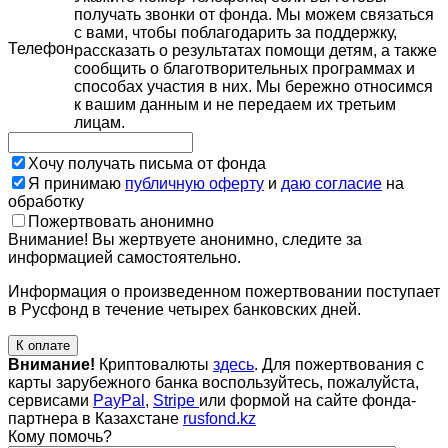
получать звонки от фонда. Мы можем связаться
с вами, чтобы поблагодарить за поддержку,
Телефон
рассказать о результатах помощи детям, а также
сообщить о благотворительных программах и
способах участия в них. Мы бережно относимся
к вашим данным и не передаем их третьим
лицам.
Хочу получать письма от фонда
Я принимаю
публичную оферту
и
даю согласие
на
обработку
Пожертвовать анонимно
Внимание! Вы жертвуете анонимно, следите за
информацией самостоятельно.
Информация о произведенном пожертвовании поступает
в Русфонд в течение четырех банковских дней.
К оплате
Внимание!
Криптовалюты
здесь
. Для пожертвования с
карты зарубежного банка воспользуйтесь, пожалуйста,
сервисами
PayPal
,
Stripe
или формой на сайте фонда-
партнера в Казахстане
rusfond.kz
Кому помочь?