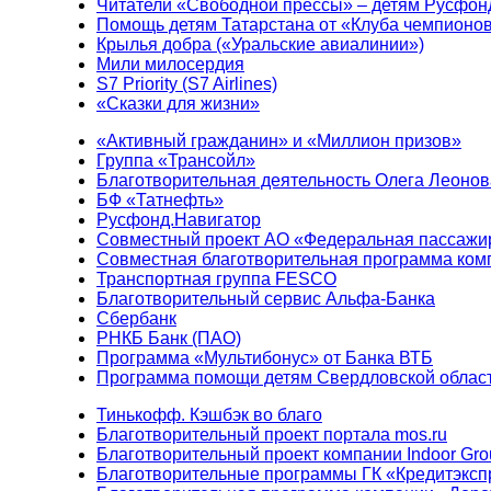
Читатели «Свободной прессы» – детям Русфон
Помощь детям Татарстана от «Клуба чемпионо
Крылья добра («Уральские авиалинии»)
Мили милосердия
S7 Priority (S7 Airlines)
«Сказки для жизни»
«Активный гражданин» и «Миллион призов»
Группа «Трансойл»
Благотворительная деятельность Олега Леонов
БФ «Татнефть»
Русфонд.Навигатор
Совместный проект АО «Федеральная пассажи
Совместная благотворительная программа ком
Транспортная группа FESCO
Благотворительный сервис Альфа-Банка
Сбербанк
РНКБ Банк (ПАО)
Программа «Мультибонус» от Банка ВТБ
Программа помощи детям Свердловской област
Тинькофф. Кэшбэк во благо
Благотворительный проект портала mos.ru
Благотворительный проект компании Indoor Gro
Благотворительные программы ГК «Кредитэксп