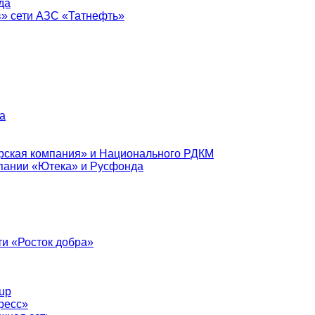
да
в» сети АЗС «Татнефть»
а
рская компания» и Национального РДКМ
пании «Ютека» и Русфонда
и «Росток добра»
up
ресс»