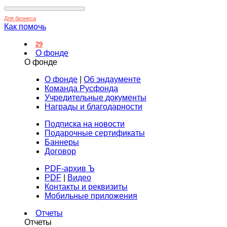
Для бизнеса
Как помочь
29
О фонде
О фонде
О фонде
|
Об эндаументе
Команда Русфонда
Учредительные документы
Награды и благодарности
Подписка на новости
Подарочные сертификаты
Баннеры
Договор
PDF-архив Ъ
PDF
|
Видео
Контакты и реквизиты
Мобильные приложения
Отчеты
Отчеты