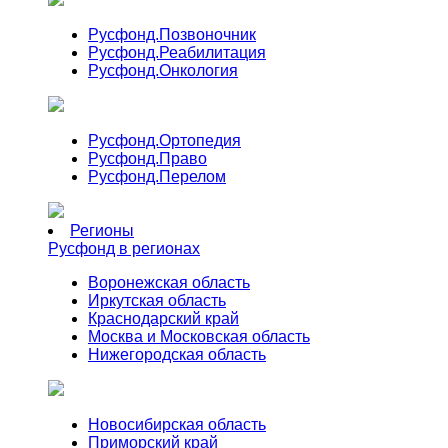
Русфонд.
Позвоночник
Русфонд.
Реабилитация
Русфонд.
Онкология
Русфонд.
Ортопедия
Русфонд.
Право
Русфонд.
Перелом
Регионы
Русфонд в регионах
Воронежская область
Иркутская область
Краснодарский край
Москва и Московская область
Нижегородская область
Новосибирская область
Приморский край