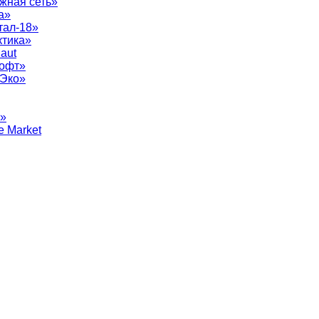
жная сеть»
а»
тал-18»
ктика»
aut
софт»
рЭко»
т»
e Market