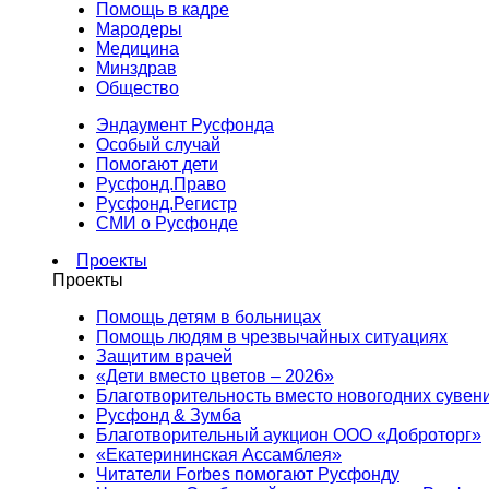
Помощь в кадре
Мародеры
Медицина
Минздрав
Общество
Эндаумент Русфонда
Особый случай
Помогают дети
Русфонд.Право
Русфонд.Регистр
СМИ о Русфонде
Проекты
Проекты
Помощь детям в больницах
Помощь людям в чрезвычайных ситуациях
Защитим врачей
«Дети вместо цветов – 2026»
Благотворительность вместо новогодних сувен
Русфонд & Зумба
Благотворительный аукцион ООО «Доброторг»
«Екатерининская Ассамблея»
Читатели Forbes помогают Русфонду