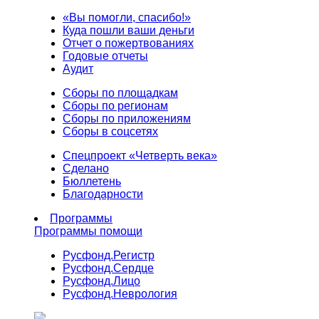
«Вы помогли, спасибо!»
Куда пошли ваши деньги
Отчет о пожертвованиях
Годовые отчеты
Аудит
Сборы по площадкам
Сборы по регионам
Сборы по приложениям
Сборы в соцсетях
Спецпроект «Четверть века»
Сделано
Бюллетень
Благодарности
Программы
Программы помощи
Русфонд.
Регистр
Русфонд.
Сердце
Русфонд.
Лицо
Русфонд.
Неврология