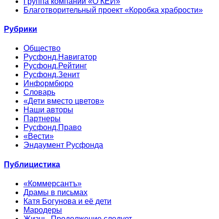
Группа компаний «О’КЕЙ»
Благотворительный проект «Коробка храбрости»
Рубрики
Общество
Русфонд.Навигатор
Русфонд.Рейтинг
Русфонд.Зенит
Информбюро
Словарь
«Дети вместо цветов»
Наши авторы
Партнеры
Русфонд.Право
«Вести»
Эндаумент Русфонда
Публицистика
«Коммерсантъ»
Драмы в письмах
Катя Богунова и её дети
Мародеры
Жизнь. Продолжение следует