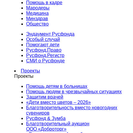
Помощь в кадре
Мародеры
Медицина
Минздрав
Общество
Эндаумент Русфонда
Особый случай
Помогают дети
Русфонд.Право
Русфонд.Регистр
СМИ о Русфонде
Проекты
Проекты
Помощь детям в больницах
Помощь людям в чрезвычайных ситуациях
Защитим врачей
«Дети вместо цветов – 2026»
Благотворительность вместо новогодних
сувениров
Русфонд & Зумба
Благотворительный аукцион
ООО «Доброторг»