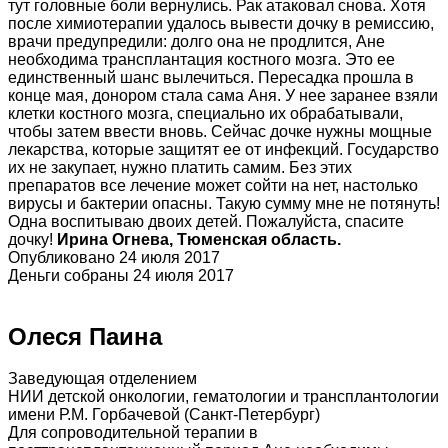
тут головные боли вернулись. Рак атаковал снова. Хотя
после химиотерапии удалось вывести дочку в ремиссию,
врачи предупредили: долго она не продлится, Ане
необходима трансплантация костного мозга. Это ее
единственный шанс вылечиться. Пересадка прошла в
конце мая, донором стала сама Аня. У нее заранее взяли
клетки костного мозга, специально их обрабатывали,
чтобы затем ввести вновь. Сейчас дочке нужны мощные
лекарства, которые защитят ее от инфекций. Государство
их не закупает, нужно платить самим. Без этих
препаратов все лечение может сойти на нет, настолько
вирусы и бактерии опасны. Такую сумму мне не потянуть!
Одна воспитываю двоих детей. Пожалуйста, спасите
дочку!
Ирина Огнева, Тюменская область.
Опубликовано 24 июля 2017
Деньги собраны 24 июля 2017
Олеся Паина
Заведующая отделением
НИИ детской онкологии, гематологии и трансплантологии
имени Р.М. Горбачевой (Санкт-Петербург)
Для сопроводительной терапии в