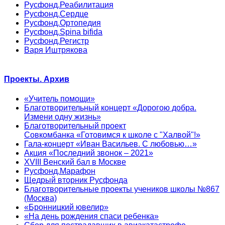
Русфонд.Реабилитация
Русфонд.Сердце
Русфонд.Ортопедия
Русфонд.Spina bifida
Русфонд.Регистр
Варя Иштрякова
Проекты. Архив
«Учитель помощи»
Благотворительный концерт «Дорогою добра.
Измени одну жизнь»
Благотворительный проект
Совкомбанка «Готовимся к школе с "Халвой"!»
Гала-концерт «Иван Васильев. С любовью…»
Акция «Последний звонок – 2021»
XVIII Венский бал в Москве
Русфонд.Марафон
Щедрый вторник Русфонда
Благотворительные проекты учеников школы №867
(Москва)
«Бронницкий ювелир»
«На день рождения спаси ребенка»