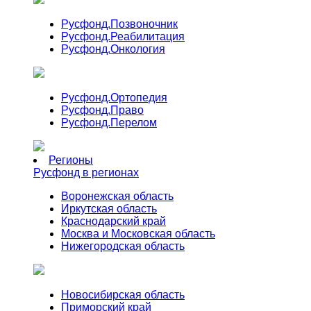
Русфонд.
Позвоночник
Русфонд.
Реабилитация
Русфонд.
Онкология
Русфонд.
Ортопедия
Русфонд.
Право
Русфонд.
Перелом
Регионы
Русфонд в регионах
Воронежская область
Иркутская область
Краснодарский край
Москва и Московская область
Нижегородская область
Новосибирская область
Приморский край