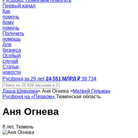
Русфонд. Помогаем помогать
Первый канал
Как
помочь
Кому
помочь
Получить
помощь
Для
бизнеса
Особый
случай
Статьи,
новости
Русфонд за 29 лет
24,551 МЛРД ₽
39 734
Даша Шевцова
<
Аня Огнева
>
Матвей Гельман
Русфонд на «Первом»
Тюменская область
Аня Огнева
8 лет, Тюмень