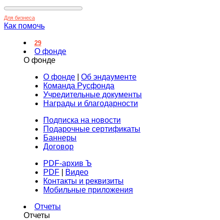
Для бизнеса
Как помочь
29
О фонде
О фонде
О фонде
|
Об эндаументе
Команда Русфонда
Учредительные документы
Награды и благодарности
Подписка на новости
Подарочные сертификаты
Баннеры
Договор
PDF-архив Ъ
PDF
|
Видео
Контакты и реквизиты
Мобильные приложения
Отчеты
Отчеты