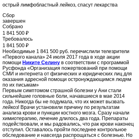
острый лимфобластный лейкоз, спасут лекарства
Сбор
завершен
Собрано
1 841 500 ₽
Требовалось
1 841 500 ₽
Необходимые 1 841 500 руб. перечислили телезрители
«Первого канала» 24 июля 2017 года в ходе акции
помощи
Никите Селину
в соответствии с программой
Русфонда «Организация пожертвований при помощи
СМИ и интернета от физических и юридических лиц для
оказания адресной помощи остронуждающимся людям
по их письмам»
Первым симптомом страшной болезни у Ани стали
сильнейшие головные боли, начавшиеся в мае 2014
года. Никогда бы не подумала, что их может вызвать
лейкоз! Врачи установили причину по результатам
анализа крови и пункции костного мозга. Сразу начали
химиотерапию, лечение длилось два года. Препараты
подействовали, и мы радовались, что рак крови наконец
отступил. Оставалось пройти последнее контрольное
обследование и навсегда распрощаться с болезнью. Но