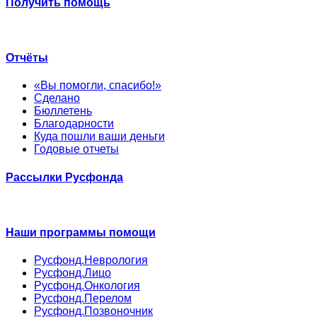
Получить помощь
Отчёты
«Вы помогли, спасибо!»
Сделано
Бюллетень
Благодарности
Куда пошли ваши деньги
Годовые отчеты
Рассылки Русфонда
Наши программы помощи
Русфонд.Неврология
Русфонд.Лицо
Русфонд.Онкология
Русфонд.Перелом
Русфонд.Позвоночник