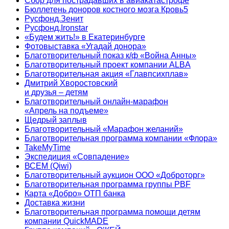
Сбор для пострадавших в авиакатастрофе
Бюллетень доноров костного мозга Кровь5
Русфонд.Зенит
Русфонд.Ironstar
«Будем жить!» в Екатеринбурге
Фотовыставка «Угадай донора»
Благотворительный показ к/ф «Война Анны»
Благотворительный проект компании ALBA
Благотворительная акция «Главпсихплав»
Дмитрий Хворостовский
и друзья – детям
Благотворительный онлайн‑марафон
«Апрель на подъеме»
Щедрый заплыв
Благотворительный «Марафон желаний»
Благотворительная программа компании «Флора»
TakeMyTime
Экспедиция «Совпадение»
ВСЕМ (Qiwi)
Благотворительный аукцион ООО «Доброторг»
Благотворительная программа группы PBF
Карта «Добро» ОТП банка
Доставка жизни
Благотворительная программа помощи детям
компании QuickMADE