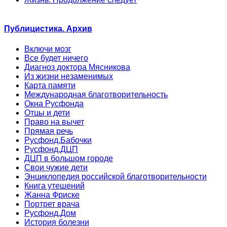
Публицистика. Архив
Включи мозг
Все будет ничего
Диагноз доктора Мясникова
Из жизни незаменимых
Карта памяти
Международная благотворительность
Окна Русфонда
Отцы и дети
Право на вычет
Прямая речь
Русфонд.Бабочки
Русфонд.ДЦП
ДЦП в большом городе
Свои чужие дети
Энциклопедия российской благотворительности
Книга утешений
Жанна Фриске
Портрет врача
Русфонд.Дом
История болезни