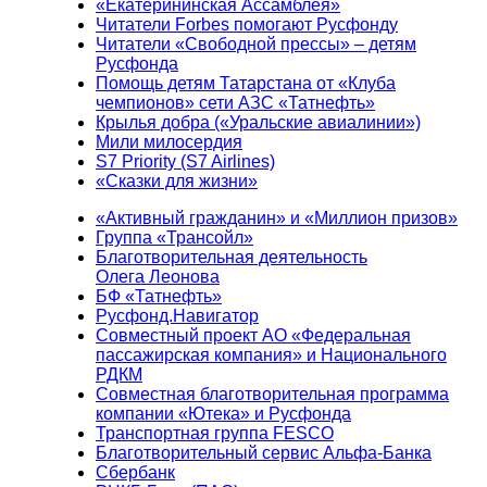
«Екатерининская Ассамблея»
Читатели Forbes помогают Русфонду
Читатели «Свободной прессы» – детям
Русфонда
Помощь детям Татарстана от «Клуба
чемпионов» сети АЗС «Татнефть»
Крылья добра («Уральские авиалинии»)
Мили милосердия
S7 Priority (S7 Airlines)
«Сказки для жизни»
«Активный гражданин» и «Миллион призов»
Группа «Трансойл»
Благотворительная деятельность
Олега Леонова
БФ «Татнефть»
Русфонд.Навигатор
Совместный проект АО «Федеральная
пассажирская компания» и Национального
РДКМ
Совместная благотворительная программа
компании «Ютека» и Русфонда
Транспортная группа FESCO
Благотворительный сервис Альфа-Банка
Сбербанк