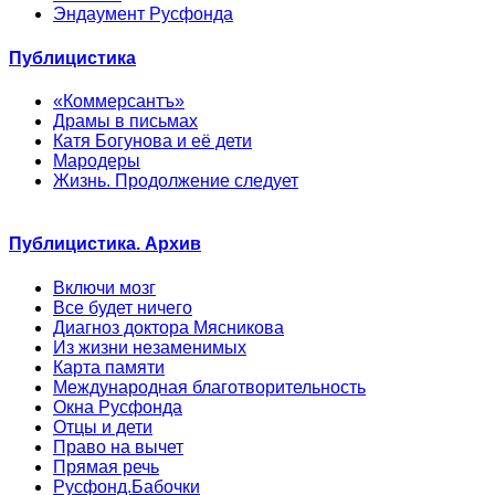
Эндаумент Русфонда
Публицистика
«Коммерсантъ»
Драмы в письмах
Катя Богунова и её дети
Мародеры
Жизнь. Продолжение следует
Публицистика. Архив
Включи мозг
Все будет ничего
Диагноз доктора Мясникова
Из жизни незаменимых
Карта памяти
Международная благотворительность
Окна Русфонда
Отцы и дети
Право на вычет
Прямая речь
Русфонд.Бабочки