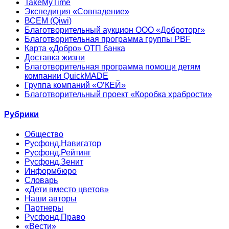
TakeMyTime
Экспедиция «Совпадение»
ВСЕМ (Qiwi)
Благотворительный аукцион ООО «Доброторг»
Благотворительная программа группы PBF
Карта «Добро» ОТП банка
Доставка жизни
Благотворительная программа помощи детям
компании QuickMADE
Группа компаний «О’КЕЙ»
Благотворительный проект «Коробка храбрости»
Рубрики
Общество
Русфонд.Навигатор
Русфонд.Рейтинг
Русфонд.Зенит
Информбюро
Словарь
«Дети вместо цветов»
Наши авторы
Партнеры
Русфонд.Право
«Вести»