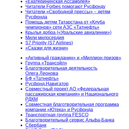
«Екатерининская Ассамблея»
Читатели Forbes помогают Русфонду
Читатели «Свободной прессы» – детям
Русфонда
Помощь детям Татарстана от «Клуба
чемпионов» сети АЗС «Татнефть»
Крылья добра («Уральские авиалинии»)
Мили милосердия
S7 Priority (S7 Airlines)
«Сказки для жизни»
«Активный гражданин» и «Миллион призов»
Группа «Трансойл»
Благотворительная деятельность
Олега Леонова
БФ «Татнефть»
Русфонд.Навигатор
Совместный проект АО «Федеральная
пассажирская компания» и Национального
РДКМ
Совместная благотворительная программа
компании «Ютека» и Русфонда
Транспортная группа FESCO
Благотворительный сервис Альфа-Банка
Сбербанк