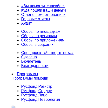
«Вы помогли, спасибо!»
Куда пошли ваши деньги
Отчет о пожертвованиях
Годовые отчеты
Аудит
Сборы по площадкам
Сборы по регионам
Сборы по приложениям
Сборы в соцсетях
Спецпроект «Четверть века»
Сделано
Бюллетень
Благодарности
Программы
Программы помощи
Русфонд.
Регистр
Русфонд.
Сердце
Русфонд.
Лицо
Русфонд.
Неврология