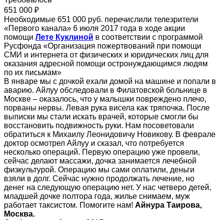
651 000 ₽
Необходимые 651 000 руб. перечислили телезрители
«Первого канала» 6 июля 2017 года в ходе акции
помощи
Лете Куклиной
в соответствии с программой
Русфонда «Организация пожертвований при помощи
СМИ и интернета от физических и юридических лиц для
оказания адресной помощи остронуждающимся людям
по их письмам»
В январе мы с дочкой ехали домой на машине и попали в
аварию. Айлуу обследовали в Филатовской больнице в
Москве – оказалось, что у малышки повреждено плечо,
порваны нервы. Левая рука висела как тряпочка. После
выписки мы стали искать врачей, которые смогли бы
восстановить подвижность руки. Нам посоветовали
обратиться к Михаилу Леонидовичу Новикову. В феврале
доктор осмотрел Айлуу и сказал, что потребуется
несколько операций. Первую операцию уже провели,
сейчас делают массажи, дочка занимается лечебной
физкультурой. Операцию мы сами оплатили, деньги
взяли в долг. Сейчас нужно продолжать лечение, но
денег на следующую операцию нет. У нас четверо детей,
младшей дочке полтора года, жилье снимаем, муж
работает таксистом. Помогите нам!
Айнура Таирова,
Москва.