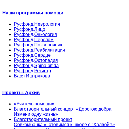
Наши программы помощи
Русфонд.Неврология
Русфонд.Лицо
Русфонд.Онкология
Русфонд.Перелом
Русфонд.Позвоночник
Русфонд.Реабилитация
Русфонд.Сердце
Русфонд.Ортопедия
Русфонд.Spina bifida
Русфонд.Регистр
Варя Иштрякова
Проекты. Архив
«Учитель помощи»
Благотворительный концерт «Дорогою добра.
Измени одну жизнь»
Благотворительный проект
Совкомбанка «Готовимся к школе с "Халвой"!»