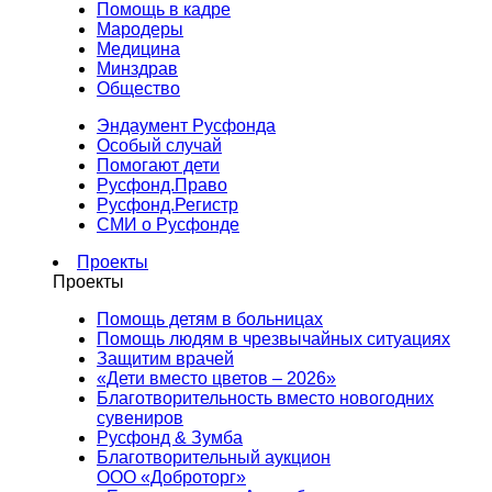
Помощь в кадре
Мародеры
Медицина
Минздрав
Общество
Эндаумент Русфонда
Особый случай
Помогают дети
Русфонд.Право
Русфонд.Регистр
СМИ о Русфонде
Проекты
Проекты
Помощь детям в больницах
Помощь людям в чрезвычайных ситуациях
Защитим врачей
«Дети вместо цветов – 2026»
Благотворительность вместо новогодних
сувениров
Русфонд & Зумба
Благотворительный аукцион
ООО «Доброторг»