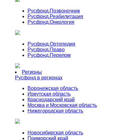
Русфонд.
Позвоночник
Русфонд.
Реабилитация
Русфонд.
Онкология
Русфонд.
Ортопедия
Русфонд.
Право
Русфонд.
Перелом
Регионы
Русфонд в регионах
Воронежская область
Иркутская область
Краснодарский край
Москва и Московская область
Нижегородская область
Новосибирская область
Приморский край