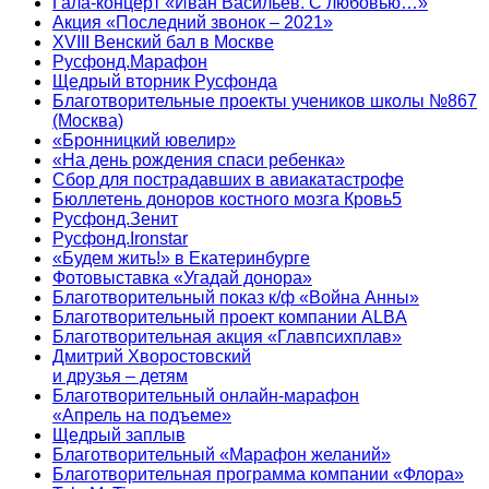
Гала-концерт «Иван Васильев. С любовью…»
Акция «Последний звонок – 2021»
XVIII Венский бал в Москве
Русфонд.Марафон
Щедрый вторник Русфонда
Благотворительные проекты учеников школы №867
(Москва)
«Бронницкий ювелир»
«На день рождения спаси ребенка»
Сбор для пострадавших в авиакатастрофе
Бюллетень доноров костного мозга Кровь5
Русфонд.Зенит
Русфонд.Ironstar
«Будем жить!» в Екатеринбурге
Фотовыставка «Угадай донора»
Благотворительный показ к/ф «Война Анны»
Благотворительный проект компании ALBA
Благотворительная акция «Главпсихплав»
Дмитрий Хворостовский
и друзья – детям
Благотворительный онлайн‑марафон
«Апрель на подъеме»
Щедрый заплыв
Благотворительный «Марафон желаний»
Благотворительная программа компании «Флора»