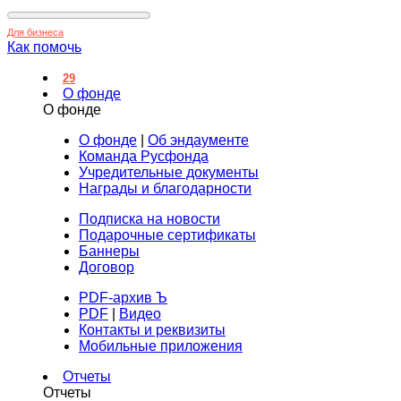
Для бизнеса
Как помочь
29
О фонде
О фонде
О фонде
|
Об эндаументе
Команда Русфонда
Учредительные документы
Награды и благодарности
Подписка на новости
Подарочные сертификаты
Баннеры
Договор
PDF-архив Ъ
PDF
|
Видео
Контакты и реквизиты
Мобильные приложения
Отчеты
Отчеты