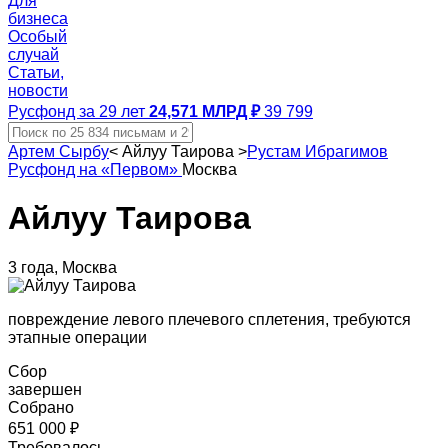
Для
бизнеса
Особый
случай
Статьи,
новости
Русфонд за 29 лет
24,571 МЛРД ₽
39 799
Артем Сырбу
<
Айлуу Таирова
>
Рустам Ибрагимов
Русфонд на «Первом»
Москва
Айлуу Таирова
3 года, Москва
повреждение левого плечевого сплетения, требуются
этапные операции
Сбор
завершен
Собрано
651 000 ₽
Требовалось