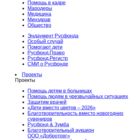
Помощь в кадре
Мародеры
Медицина
Минздрав
Общество
Эндаумент Русфонда
Особый случай
Помогают дети
Русфонд.Право
Русфонд.Регистр
СМИ о Русфонде
Проекты
Проекты
Помощь детям в больницах
Помощь людям в чрезвычайных ситуациях
Защитим врачей
«Дети вместо цветов – 2026»
Благотворительность вместо новогодних
сувениров
Русфонд & Зумба
Благотворительный аукцион
ООО «Доброторг»