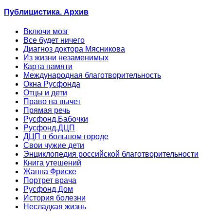
Публицистика. Архив
Включи мозг
Все будет ничего
Диагноз доктора Мясникова
Из жизни незаменимых
Карта памяти
Международная благотворительность
Окна Русфонда
Отцы и дети
Право на вычет
Прямая речь
Русфонд.Бабочки
Русфонд.ДЦП
ДЦП в большом городе
Свои чужие дети
Энциклопедия российской благотворительности
Книга утешений
Жанна Фриске
Портрет врача
Русфонд.Дом
История болезни
Несладкая жизнь