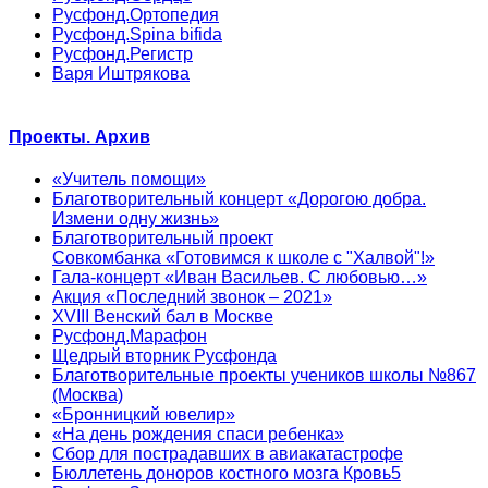
Русфонд.Ортопедия
Русфонд.Spina bifida
Русфонд.Регистр
Варя Иштрякова
Проекты. Архив
«Учитель помощи»
Благотворительный концерт «Дорогою добра.
Измени одну жизнь»
Благотворительный проект
Совкомбанка «Готовимся к школе с "Халвой"!»
Гала-концерт «Иван Васильев. С любовью…»
Акция «Последний звонок – 2021»
XVIII Венский бал в Москве
Русфонд.Марафон
Щедрый вторник Русфонда
Благотворительные проекты учеников школы №867
(Москва)
«Бронницкий ювелир»
«На день рождения спаси ребенка»
Сбор для пострадавших в авиакатастрофе
Бюллетень доноров костного мозга Кровь5