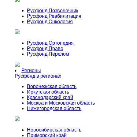
Русфонд.
Позвоночник
Русфонд.
Реабилитация
Русфонд.
Онкология
Русфонд.
Ортопедия
Русфонд.
Право
Русфонд.
Перелом
Регионы
Русфонд в регионах
Воронежская область
Иркутская область
Краснодарский край
Москва и Московская область
Нижегородская область
Новосибирская область
Приморский край