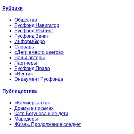
Рубрики
Общество
Русфонд.Навигатор
Русфонд.Рейтинг
Русфонд.Зенит
Информбюро
Словарь
«Дети вместо цветов»
Наши авторы
Партнеры
Русфонд.Право
«Вести»
Эндаумент Русфонда
Публицистика
«Коммерсантъ»
Драмы в письмах
Катя Богунова и её дети
Мародеры
Жизнь. Продолжение следует