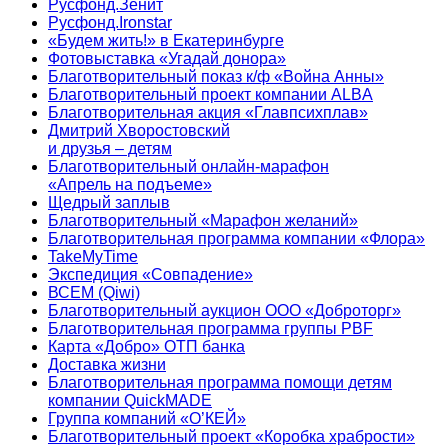
Русфонд.Зенит
Русфонд.Ironstar
«Будем жить!» в Екатеринбурге
Фотовыставка «Угадай донора»
Благотворительный показ к/ф «Война Анны»
Благотворительный проект компании ALBA
Благотворительная акция «Главпсихплав»
Дмитрий Хворостовский
и друзья – детям
Благотворительный онлайн‑марафон
«Апрель на подъеме»
Щедрый заплыв
Благотворительный «Марафон желаний»
Благотворительная программа компании «Флора»
TakeMyTime
Экспедиция «Совпадение»
ВСЕМ (Qiwi)
Благотворительный аукцион ООО «Доброторг»
Благотворительная программа группы PBF
Карта «Добро» ОТП банка
Доставка жизни
Благотворительная программа помощи детям
компании QuickMADE
Группа компаний «О’КЕЙ»
Благотворительный проект «Коробка храбрости»