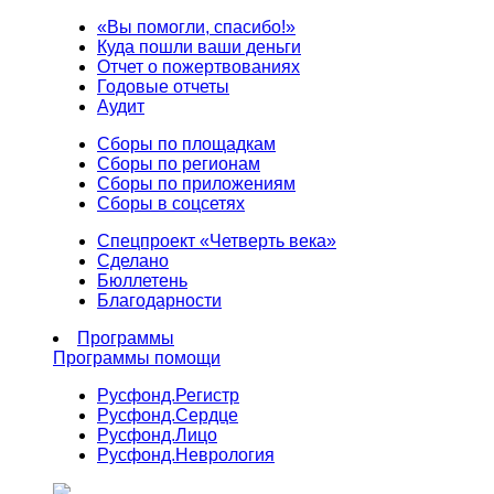
«Вы помогли, спасибо!»
Куда пошли ваши деньги
Отчет о пожертвованиях
Годовые отчеты
Аудит
Сборы по площадкам
Сборы по регионам
Сборы по приложениям
Сборы в соцсетях
Спецпроект «Четверть века»
Сделано
Бюллетень
Благодарности
Программы
Программы помощи
Русфонд.
Регистр
Русфонд.
Сердце
Русфонд.
Лицо
Русфонд.
Неврология