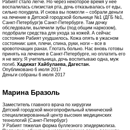
Рабият стало легче. Но через некоторое время у нее
воспалилась слизистая рта, дочь отказывалась от еды,
сильно похудела. И снова вы помогли – собрали деньги
на лечение в Детской городской больнице №1 (ДГБ №1,
Санкт-Петербург)в Санкт-Петербурге. Там дочку
обследовали, вылечили зубы (под общим наркозом),
подобрали средства для ухода за кожей. А сейчас
состояние Рабият ухудшилось. Кожа опять в ужасном
состоянии: шея, плечи, спина, руки, ноги – все в
кровоточащих ранах. Глотать больно. Нас вновь готовы
принять на лечение в Санкт-Петербурге, но оплатить его
я не могу. Я учительница, дочь воспитываю одна, муж
погиб.
Хадижат Хайбулаева, Дагестан.
Опубликовано 6 июля 2017
Деньги собраны 6 июля 2017
Марина Бразоль
Заместитель главного врача по хирургии
Детский городской многопрофильный клинический
специализированный центр высоких медицинских
технологий (Санкт-Петербург)
У Рабият тяжелая форма буллезного эпидермолиза.