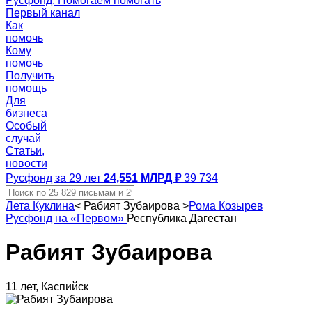
Русфонд. Помогаем помогать
Первый канал
Как
помочь
Кому
помочь
Получить
помощь
Для
бизнеса
Особый
случай
Статьи,
новости
Русфонд за 29 лет
24,551 МЛРД ₽
39 734
Лета Куклина
<
Рабият Зубаирова
>
Рома Козырев
Русфонд на «Первом»
Республика Дагестан
Рабият Зубаирова
11 лет, Каспийск