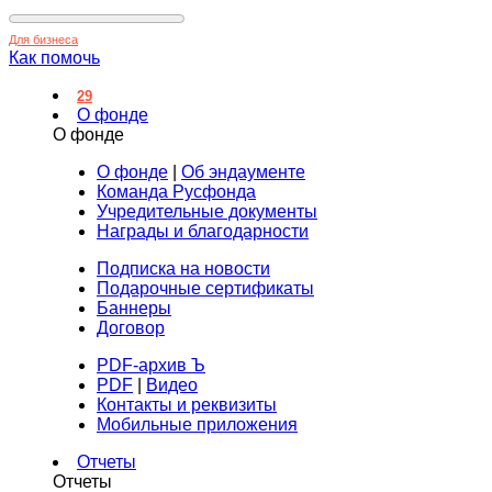
Для бизнеса
Как помочь
29
О фонде
О фонде
О фонде
|
Об эндаументе
Команда Русфонда
Учредительные документы
Награды и благодарности
Подписка на новости
Подарочные сертификаты
Баннеры
Договор
PDF-архив Ъ
PDF
|
Видео
Контакты и реквизиты
Мобильные приложения
Отчеты
Отчеты