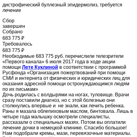
дистрофический буллезный эпидермолиз, требуется
лечение
Сбор
завершен
Собрано
683 775 ₽
Требовалось
683 775 ₽
Необходимые 683 775 руб. перечислили телезрители
«Первого канала» 6 июля 2017 года в ходе акции
помощи
Лете Куклиной
в соответствии с программой
Русфонда «Организация пожертвований при помощи
СМИ и интернета от физических и юридических лиц для
оказания адресной помощи остронуждающимся людям
по их письмам»
Дочь родилась с волдырями на ногах, туловище. Врачи
сразу поставили диагноз, но с этой болезнью они
столкнулись впервые и не знали, как лечить ребенка.
Раны я мазала облепиховым маслом, бинтовала. Лишь в
четыре года малышку осмотрели специалисты,
рассказали о специальных мазях. Потом вы оплатили
лечение дочки в немецкой клинике. Спасибо большое!
Нам подобрали кремы, мази, перевязочные материалы.