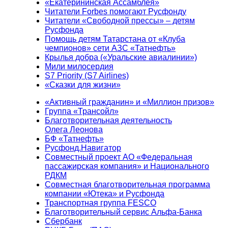
«Екатерининская Ассамблея»
Читатели Forbes помогают Русфонду
Читатели «Свободной прессы» – детям
Русфонда
Помощь детям Татарстана от «Клуба
чемпионов» сети АЗС «Татнефть»
Крылья добра («Уральские авиалинии»)
Мили милосердия
S7 Priority (S7 Airlines)
«Сказки для жизни»
«Активный гражданин» и «Миллион призов»
Группа «Трансойл»
Благотворительная деятельность
Олега Леонова
БФ «Татнефть»
Русфонд.Навигатор
Совместный проект АО «Федеральная
пассажирская компания» и Национального
РДКМ
Совместная благотворительная программа
компании «Ютека» и Русфонда
Транспортная группа FESCO
Благотворительный сервис Альфа-Банка
Сбербанк