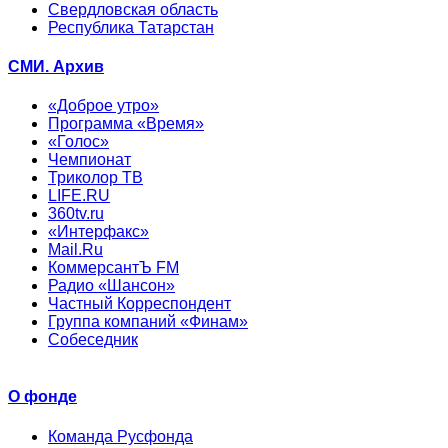
Свердловская область
Республика Татарстан
СМИ. Архив
«Доброе утро»
Программа «Время»
«Голос»
Чемпионат
Триколор ТВ
LIFE.RU
360tv.ru
«Интерфакс»
Mail.Ru
КоммерсантЪ FM
Радио «Шансон»
Частный Корреспондент
Группа компаний «Финам»
Собеседник
О фонде
Команда Русфонда