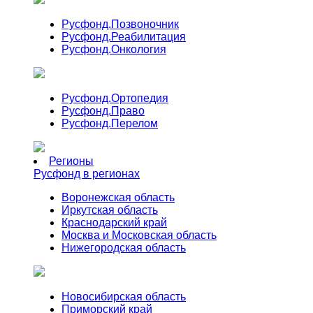
Русфонд.
Позвоночник
Русфонд.
Реабилитация
Русфонд.
Онкология
Русфонд.
Ортопедия
Русфонд.
Право
Русфонд.
Перелом
Регионы
Русфонд в регионах
Воронежская область
Иркутская область
Краснодарский край
Москва и Московская область
Нижегородская область
Новосибирская область
Приморский край