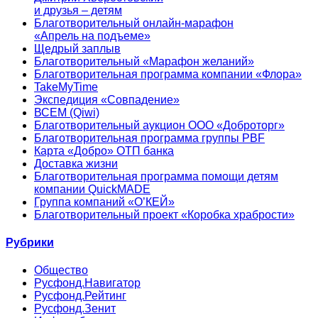
и друзья – детям
Благотворительный онлайн‑марафон
«Апрель на подъеме»
Щедрый заплыв
Благотворительный «Марафон желаний»
Благотворительная программа компании «Флора»
TakeMyTime
Экспедиция «Совпадение»
ВСЕМ (Qiwi)
Благотворительный аукцион ООО «Доброторг»
Благотворительная программа группы PBF
Карта «Добро» ОТП банка
Доставка жизни
Благотворительная программа помощи детям
компании QuickMADE
Группа компаний «О’КЕЙ»
Благотворительный проект «Коробка храбрости»
Рубрики
Общество
Русфонд.Навигатор
Русфонд.Рейтинг
Русфонд.Зенит