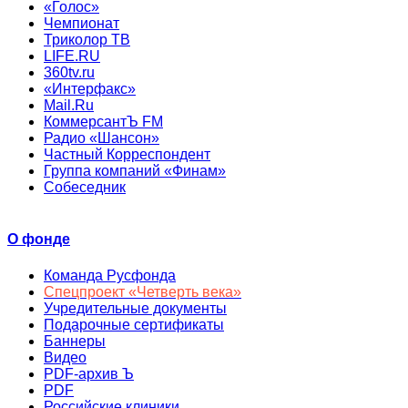
«Голос»
Чемпионат
Триколор ТВ
LIFE.RU
360tv.ru
«Интерфакс»
Mail.Ru
КоммерсантЪ FM
Радио «Шансон»
Частный Корреспондент
Группа компаний «Финам»
Собеседник
О фонде
Команда Русфонда
Спецпроект «Четверть века»
Учредительные документы
Подарочные сертификаты
Баннеры
Видео
PDF-архив Ъ
PDF
Российские клиники