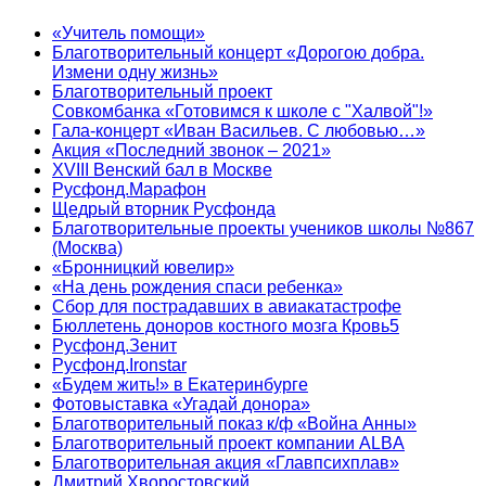
«Учитель помощи»
Благотворительный концерт «Дорогою добра.
Измени одну жизнь»
Благотворительный проект
Совкомбанка «Готовимся к школе с "Халвой"!»
Гала-концерт «Иван Васильев. С любовью…»
Акция «Последний звонок – 2021»
XVIII Венский бал в Москве
Русфонд.Марафон
Щедрый вторник Русфонда
Благотворительные проекты учеников школы №867
(Москва)
«Бронницкий ювелир»
«На день рождения спаси ребенка»
Сбор для пострадавших в авиакатастрофе
Бюллетень доноров костного мозга Кровь5
Русфонд.Зенит
Русфонд.Ironstar
«Будем жить!» в Екатеринбурге
Фотовыставка «Угадай донора»
Благотворительный показ к/ф «Война Анны»
Благотворительный проект компании ALBA
Благотворительная акция «Главпсихплав»
Дмитрий Хворостовский