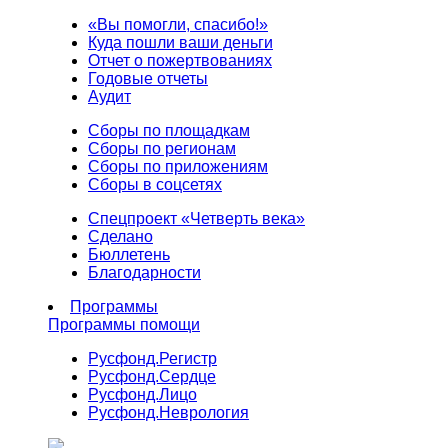
«Вы помогли, спасибо!»
Куда пошли ваши деньги
Отчет о пожертвованиях
Годовые отчеты
Аудит
Сборы по площадкам
Сборы по регионам
Сборы по приложениям
Сборы в соцсетях
Спецпроект «Четверть века»
Сделано
Бюллетень
Благодарности
Программы
Программы помощи
Русфонд.
Регистр
Русфонд.
Сердце
Русфонд.
Лицо
Русфонд.
Неврология