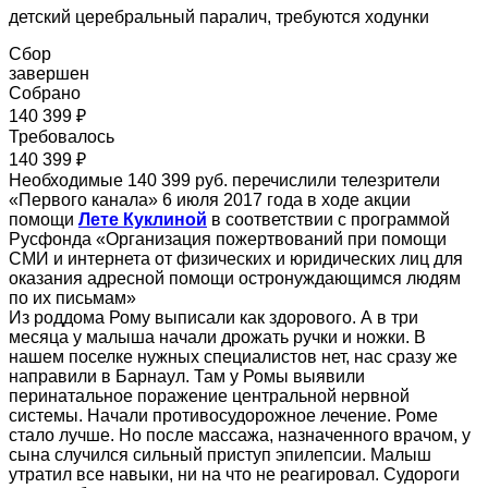
детский церебральный паралич, требуются ходунки
Сбор
завершен
Собрано
140 399 ₽
Требовалось
140 399 ₽
Необходимые 140 399 руб. перечислили телезрители
«Первого канала» 6 июля 2017 года в ходе акции
помощи
Лете Куклиной
в соответствии с программой
Русфонда «Организация пожертвований при помощи
СМИ и интернета от физических и юридических лиц для
оказания адресной помощи остронуждающимся людям
по их письмам»
Из роддома Рому выписали как здорового. А в три
месяца у малыша начали дрожать ручки и ножки. В
нашем поселке нужных специалистов нет, нас сразу же
направили в Барнаул. Там у Ромы выявили
перинатальное поражение центральной нервной
системы. Начали противосудорожное лечение. Роме
стало лучше. Но после массажа, назначенного врачом, у
сына случился сильный приступ эпилепсии. Малыш
утратил все навыки, ни на что не реагировал. Судороги