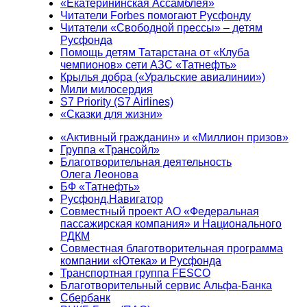
«Екатерининская Ассамблея»
Читатели Forbes помогают Русфонду
Читатели «Свободной прессы» – детям
Русфонда
Помощь детям Татарстана от «Клуба
чемпионов» сети АЗС «Татнефть»
Крылья добра («Уральские авиалинии»)
Мили милосердия
S7 Priority (S7 Airlines)
«Сказки для жизни»
«Активный гражданин» и «Миллион призов»
Группа «Трансойл»
Благотворительная деятельность
Олега Леонова
БФ «Татнефть»
Русфонд.Навигатор
Совместный проект АО «Федеральная
пассажирская компания» и Национального
РДКМ
Совместная благотворительная программа
компании «Ютека» и Русфонда
Транспортная группа FESCO
Благотворительный сервис Альфа-Банка
Сбербанк