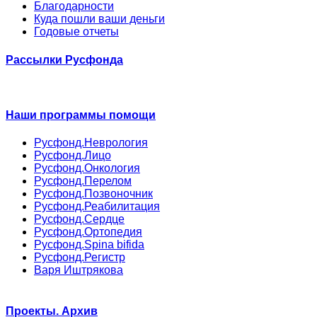
Благодарности
Куда пошли ваши деньги
Годовые отчеты
Рассылки Русфонда
Наши программы помощи
Русфонд.Неврология
Русфонд.Лицо
Русфонд.Онкология
Русфонд.Перелом
Русфонд.Позвоночник
Русфонд.Реабилитация
Русфонд.Сердце
Русфонд.Ортопедия
Русфонд.Spina bifida
Русфонд.Регистр
Варя Иштрякова
Проекты. Архив