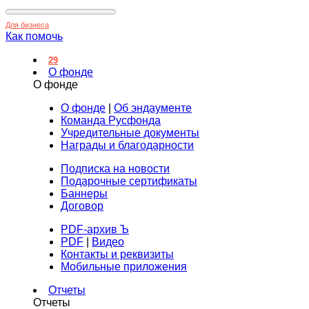
Для бизнеса
Как помочь
29
О фонде
О фонде
О фонде
|
Об эндаументе
Команда Русфонда
Учредительные документы
Награды и благодарности
Подписка на новости
Подарочные сертификаты
Баннеры
Договор
PDF-архив Ъ
PDF
|
Видео
Контакты и реквизиты
Мобильные приложения
Отчеты
Отчеты