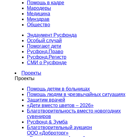
Помощь в кадре
Мародеры
Медицина
Минздрав
Общество
Эндаумент Русфонда
Особый случай
Помогают дети
Русфонд.Право
Русфонд.Регистр
СМИ о Русфонде
Проекты
Проекты
Помощь детям в больницах
Помощь людям в чрезвычайных ситуациях
Защитим врачей
«Дети вместо цветов – 2026»
Благотворительность вместо новогодних
сувениров
Русфонд & Зумба
Благотворительный аукцион
ООО «Доброторг»