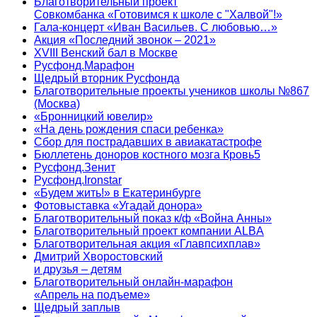
Благотворительный проект
Совкомбанка «Готовимся к школе с "Халвой"!»
Гала-концерт «Иван Васильев. С любовью…»
Акция «Последний звонок – 2021»
XVIII Венский бал в Москве
Русфонд.Марафон
Щедрый вторник Русфонда
Благотворительные проекты учеников школы №867
(Москва)
«Бронницкий ювелир»
«На день рождения спаси ребенка»
Сбор для пострадавших в авиакатастрофе
Бюллетень доноров костного мозга Кровь5
Русфонд.Зенит
Русфонд.Ironstar
«Будем жить!» в Екатеринбурге
Фотовыставка «Угадай донора»
Благотворительный показ к/ф «Война Анны»
Благотворительный проект компании ALBA
Благотворительная акция «Главпсихплав»
Дмитрий Хворостовский
и друзья – детям
Благотворительный онлайн‑марафон
«Апрель на подъеме»
Щедрый заплыв