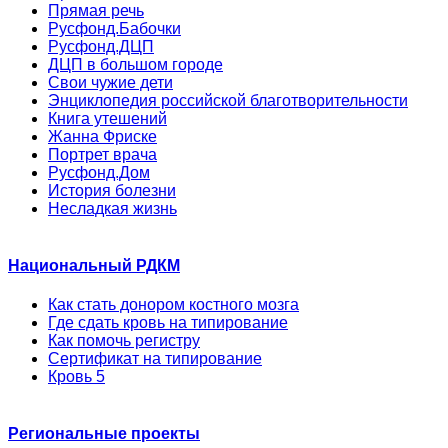
Прямая речь
Русфонд.Бабочки
Русфонд.ДЦП
ДЦП в большом городе
Свои чужие дети
Энциклопедия российской благотворительности
Книга утешений
Жанна Фриске
Портрет врача
Русфонд.Дом
История болезни
Несладкая жизнь
Национальный РДКМ
Как стать донором костного мозга
Где сдать кровь на типирование
Как помочь регистру
Сертификат на типирование
Кровь 5
Региональные проекты