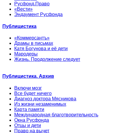
Русфонд.Право
«Вести»
Эндаумент Русфонда
Публицистика
«Коммерсантъ»
Драмы в письмах
Катя Богунова и её дети
Мародеры
Жизнь. Продолжение следует
Публицистика. Архив
Включи мозг
Все будет ничего
Диагноз доктора Мясникова
Из жизни незаменимых
Карта памяти
Международная благотворительность
Окна Русфонда
Отцы и дети
Право на вычет