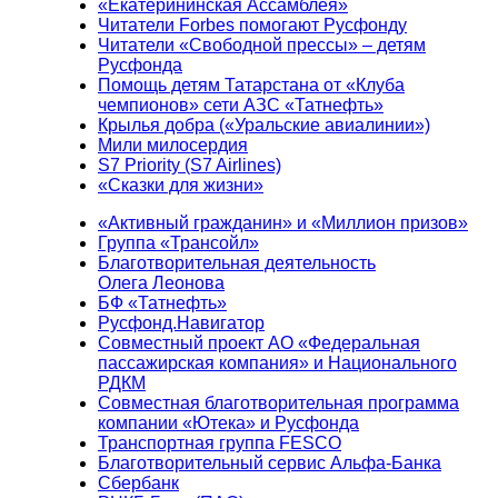
«Екатерининская Ассамблея»
Читатели Forbes помогают Русфонду
Читатели «Свободной прессы» – детям
Русфонда
Помощь детям Татарстана от «Клуба
чемпионов» сети АЗС «Татнефть»
Крылья добра («Уральские авиалинии»)
Мили милосердия
S7 Priority (S7 Airlines)
«Сказки для жизни»
«Активный гражданин» и «Миллион призов»
Группа «Трансойл»
Благотворительная деятельность
Олега Леонова
БФ «Татнефть»
Русфонд.Навигатор
Совместный проект АО «Федеральная
пассажирская компания» и Национального
РДКМ
Совместная благотворительная программа
компании «Ютека» и Русфонда
Транспортная группа FESCO
Благотворительный сервис Альфа-Банка
Сбербанк