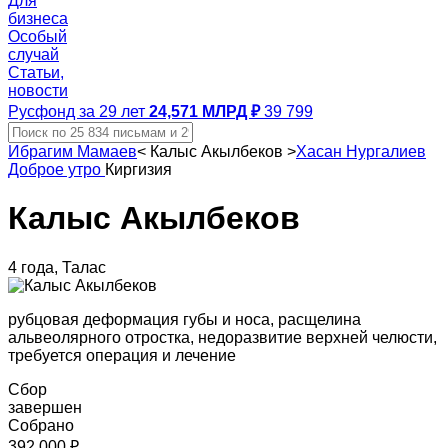
Для
бизнеса
Особый
случай
Статьи,
новости
Русфонд за 29 лет
24,571 МЛРД ₽
39 799
Ибрагим Мамаев
<
Калыс Акылбеков
>
Хасан Нургалиев
Доброе утро
Киргизия
Калыс Акылбеков
4 года, Талас
рубцовая деформация губы и носа, расщелина
альвеолярного отростка, недоразвитие верхней челюсти,
требуется операция и лечение
Сбор
завершен
Собрано
392 000 ₽