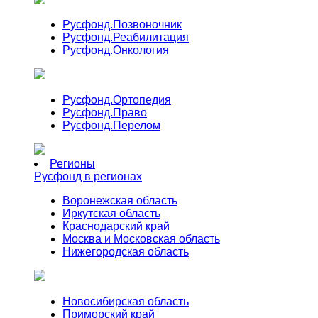
Русфонд.
Позвоночник
Русфонд.
Реабилитация
Русфонд.
Онкология
Русфонд.
Ортопедия
Русфонд.
Право
Русфонд.
Перелом
Регионы
Русфонд в регионах
Воронежская область
Иркутская область
Краснодарский край
Москва и Московская область
Нижегородская область
Новосибирская область
Приморский край