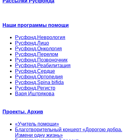
Рассылки Русфонда
Наши программы помощи
Русфонд.Неврология
Русфонд.Лицо
Русфонд.Онкология
Русфонд.Перелом
Русфонд.Позвоночник
Русфонд.Реабилитация
Русфонд.Сердце
Русфонд.Ортопедия
Русфонд.Spina bifida
Русфонд.Регистр
Варя Иштрякова
Проекты. Архив
«Учитель помощи»
Благотворительный концерт «Дорогою добра.
Измени одну жизнь»