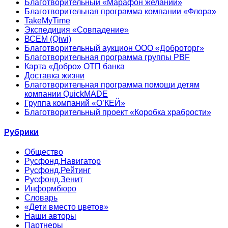
Благотворительный «Марафон желаний»
Благотворительная программа компании «Флора»
TakeMyTime
Экспедиция «Совпадение»
ВСЕМ (Qiwi)
Благотворительный аукцион ООО «Доброторг»
Благотворительная программа группы PBF
Карта «Добро» ОТП банка
Доставка жизни
Благотворительная программа помощи детям
компании QuickMADE
Группа компаний «О’КЕЙ»
Благотворительный проект «Коробка храбрости»
Рубрики
Общество
Русфонд.Навигатор
Русфонд.Рейтинг
Русфонд.Зенит
Информбюро
Словарь
«Дети вместо цветов»
Наши авторы
Партнеры