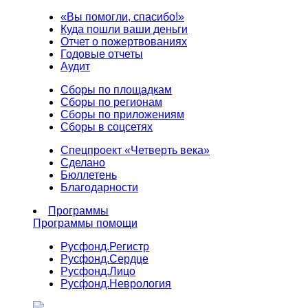
«Вы помогли, спасибо!»
Куда пошли ваши деньги
Отчет о пожертвованиях
Годовые отчеты
Аудит
Сборы по площадкам
Сборы по регионам
Сборы по приложениям
Сборы в соцсетях
Спецпроект «Четверть века»
Сделано
Бюллетень
Благодарности
Программы
Программы помощи
Русфонд.
Регистр
Русфонд.
Сердце
Русфонд.
Лицо
Русфонд.
Неврология