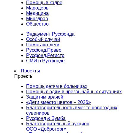
Помощь в кадре
Мародеры
Медицина
Минздрав
Общество
Эндаумент Русфонда
Особый случай
Помогают дети
Русфонд.Право
Русфонд.Регистр
СМИ о Русфонде
Проекты
Проекты
Помощь детям в больницах
Помощь людям в чрезвычайных ситуациях
Защитим врачей
«Дети вместо цветов – 2026»
Благотворительность вместо новогодних
сувениров
Русфонд & Зумба
Благотворительный аукцион
ООО «Доброторг»