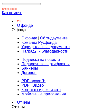
Для бизнеса
Как помочь
29
О фонде
О фонде
О фонде
|
Об эндаументе
Команда Русфонда
Учредительные документы
Награды и благодарности
Подписка на новости
Подарочные сертификаты
Баннеры
Договор
PDF-архив Ъ
PDF
|
Видео
Контакты и реквизиты
Мобильные приложения
Отчеты
Отчеты