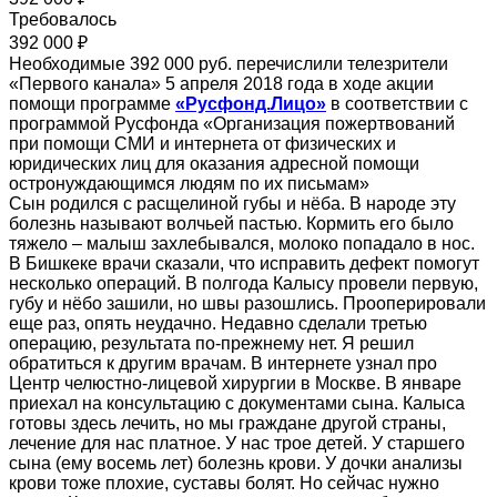
Требовалось
392 000 ₽
Необходимые 392 000 руб. перечислили телезрители
«Первого канала» 5 апреля 2018 года в ходе акции
помощи программе
«Русфонд.Лицо»
в соответствии с
программой Русфонда «Организация пожертвований
при помощи СМИ и интернета от физических и
юридических лиц для оказания адресной помощи
остронуждающимся людям по их письмам»
Сын родился с расщелиной губы и нёба. В народе эту
болезнь называют волчьей пастью. Кормить его было
тяжело – малыш захлебывался, молоко попадало в нос.
В Бишкеке врачи сказали, что исправить дефект помогут
несколько операций. В полгода Калысу провели первую,
губу и нёбо зашили, но швы разошлись. Прооперировали
еще раз, опять неудачно. Недавно сделали третью
операцию, результата по-прежнему нет. Я решил
обратиться к другим врачам. В интернете узнал про
Центр челюстно-лицевой хирургии в Москве. В январе
приехал на консультацию с документами сына. Калыса
готовы здесь лечить, но мы граждане другой страны,
лечение для нас платное. У нас трое детей. У старшего
сына (ему восемь лет) болезнь крови. У дочки анализы
крови тоже плохие, суставы болят. Но сейчас нужно